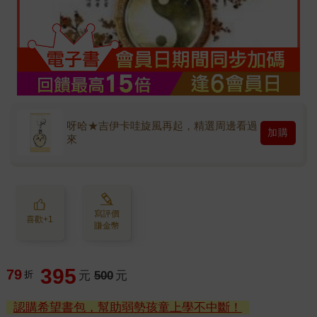
呀哈★吉伊卡哇旋風再起，精選周邊看過
加購
來
寫評價
喜歡+1
賺金幣
395
79
折
元
500
元
認購希望書包，幫助弱勢孩童上學不中斷！