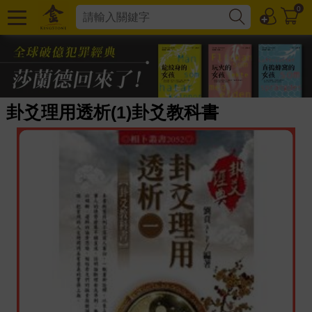
0
卦爻理用透析(1)卦爻教科書