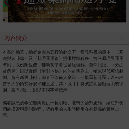
內容簡介
本書的編纂，編者企圖為五行論卦立下一種教科書的範本。〈基
礎與裝卦篇〉及〈卦理運用篇〉提供標準程序、捷訣原理與運用
準則，以例圖佐使，輔助初學者從基礎理解、自然記憶。〈分占
卦例篇〉則以野鶴《增刪卜易》內的卦例為主，輔以現代可信卦
例。所有新舊卦例，編者不落前人窠臼，一概重新詮釋，以來占
當事人的情勢發展平鋪直述，其下以【】符號註明論斷理由或準
則，若有補註，則以不同字體標示。
編者誠懇的希望能夠提供一種明晰、邏輯的論卦思維，縮短卦友
們的摸索與臆測過程，把有用的人生時間用在有意義的實務上
面。