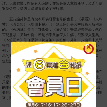
詳、天書難懂；即使有人註解，亦皆是個人主觀產物，又乏可信
案例佐證，徒叫人蹉跎青春於字裡行間。
五行論卦算是有幾本可供研習進修的書冊，《易隱》《火珠
林》《黃金策》《增刪卜易》《卜筮正宗》是其中較為人所稱道
的。《火珠林》是五行卦嚆矢，《黃金策》雖是經典佳皋，然而
言簡意賅，又無卦例，若是初學又無旁人註解，很難深入堂奧。
《卜筮正宗》則僅是對《黃金策》的註解，外加十八論與十八問
答而已；不說其註釋頗多個人想當然爾，即是十八問答中的卦
例，也多抄襲《增刪卜易》。至於《易隱》與其他各種未在此列
舉的五行卦書類，都同樣是蒐羅各種論說集冊，與其說是卦書，
無妨說是個人筆記較為恰當。.
對於現代五行卦的論述，野鶴的貢獻最大；最重要的，他在
《增刪卜易》之內提供了相當數量、可信度極高的卦例與驗證。
只是他在論卦之時，据執於用神觀念，忽略掉世應對照本是事體
的兩個極心，以致有時從已知事實反推，卦象卻無法吻合，因此
發展出類似﹁久病逢沖而死、近病逢沖則癒﹂之類的論卦準則出
來，難逃誤導之疚。