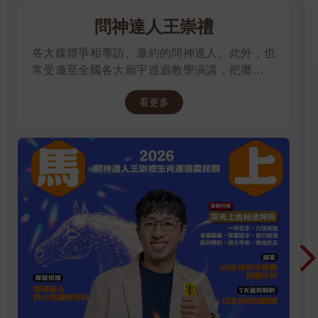
問神達人王崇禮
各大媒體爭相專訪、邀約的問神達人。此外，也
常受邀至全國各大廟宇巡迴教學演講，把擲筊、
解籤詩、解夢的邏輯知識技巧，傳授給更多普羅
看更多
大眾和神職人員。