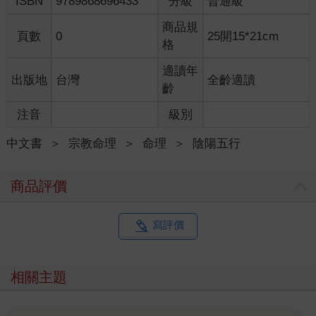
ISBN
9789868696433
分級
普通級
商品規
頁數
0
25開15*21cm
格
適讀年
出版地
台灣
全齡適讀
齡
注音
級別
中文書
＞
宗教命理
＞
命理
＞
陰陽五行
商品評價
寫評價
相關主題