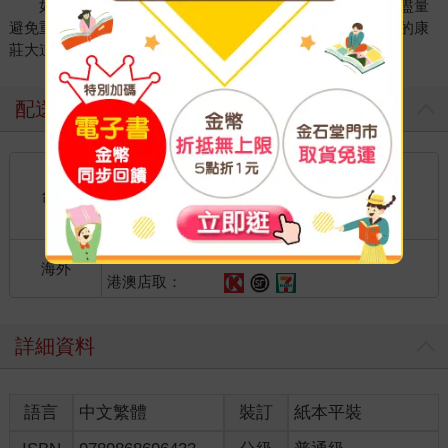
如此評論前賢，編者無絲毫不敬之意，只是指出本書將盡量
避免重蹈覆轍之意。畢竟，若無前人之篳路藍縷，那來後人的康
莊大道？
配送方式
國內宅配：本島、離島
到店取貨：
台灣
不限金額免運費
國際快遞：全球
海外
港澳店取：
詳細資料
語言
中文繁體
裝訂
紙本平裝