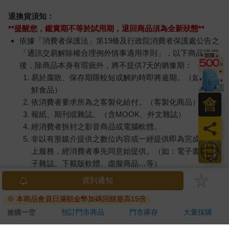
退換貨須知：
**提醒您，鑑賞期不等於試用期，退回商品須為全新狀態**
依據「消費者保護法」第19條及行政院消費者保護處公告之
「通訊交易解除權合理例外情事適用準則」，以下商品購買
後，除商品本身有瑕疵外，將不提供7天的猶豫期：
易於腐敗、保存期限較短或解約時即將逾期。（如：生
鮮食品）
會
依消費者要求所為之客製化給付。（客製化商品）
報紙、期刊或雜誌。（含MOOK、外文雜誌）
員
經消費者拆封之影音商品或電腦軟體。
非以有形媒介提供之數位內容或一經提供即為完成之線
日
上服務，經消費者事先同意始提供。（如：電子書、電
子雜誌、下載版軟體、虛擬商品…等）
已拆封之個人衛生用品。（如：內衣褲、刮鬍刀、除毛
貨到通知
刀…等）
※ 本商品會員日滿額金幣加碼回饋最高15倍
若非上列種類商品，均享有到貨7天的猶豫期（含例假
日）。
搶購一空
預訂門市商品
門市庫存
大量採購
辦理退換貨時，商品（組合商品恕無法接受單獨退貨）必須