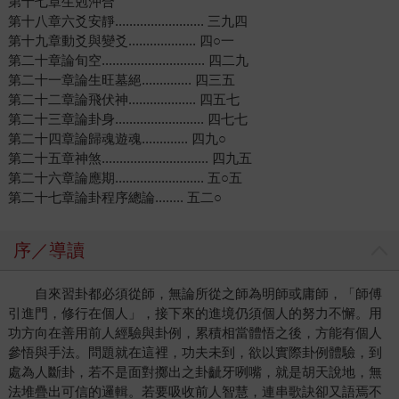
第十七章生剋沖合
第十八章六爻安靜......................... 三九四
第十九章動爻與變爻................... 四○一
第二十章論旬空............................. 四二九
第二十一章論生旺墓絕.............. 四三五
第二十二章論飛伏神................... 四五七
第二十三章論卦身......................... 四七七
第二十四章論歸魂遊魂............. 四九○
第二十五章神煞.............................. 四九五
第二十六章論應期......................... 五○五
第二十七章論卦程序總論........ 五二○
序／導讀
自來習卦都必須從師，無論所從之師為明師或庸師，「師傅
引進門，修行在個人」，接下來的進境仍須個人的努力不懈。用
功方向在善用前人經驗與卦例，累積相當體悟之後，方能有個人
參悟與手法。問題就在這裡，功夫未到，欲以實際卦例體驗，到
處為人斷卦，若不是面對擲出之卦齜牙咧嘴，就是胡天說地，無
法堆疊出可信的邏輯。若要吸收前人智慧，連串歌訣卻又語焉不