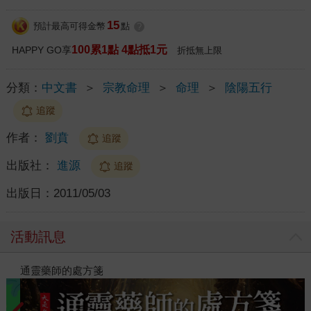
15
預計最高可得金幣
點
?
100累1點 4點抵1元
HAPPY GO享
折抵無上限
分類：
中文書
＞
宗教命理
＞
命理
＞
陰陽五行
追蹤
作者：
劉賁
追蹤
出版社：
進源
追蹤
出版日：
2011/05/03
活動訊息
通靈藥師的處方箋