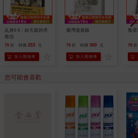
乩身II 6：給天庭的求
臺灣漫遊錄
叛逆
救信
253
300
79
折
特價
元
79
折
特價
元
79
折
加入購物車
加入購物車
您可能會喜歡