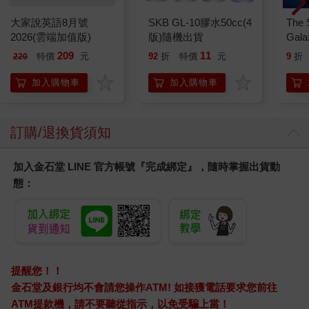
大家說英語8月號
SKB GL-10膠水50cc(4
The 
2026(雲端加值版)
版)隨機出貨
Gala
Peac
209
11
特價
元
92
折
特價
元
9
折
220
Surpri
Mari
加入購物車
加入購物車
Stor
訂購/退換貨須知
加入金石堂 LINE 官方帳號『完成綁定』，隨時掌握出貨動
態：
提醒您！！
金石堂及銀行均不會請您操作ATM! 如接獲電話要求您前往
ATM提款機，請不要聽從指示，以免受騙上當！