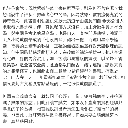
也許你會說，既然紫微斗數全書這麼重要，那為何不普遍呢？我
想這說中了許多斗數學者心中的痛。因為紫微斗數的流傳充滿的
神奇色彩，此書自明朝羅洪先狀元訪道華山無意間自 希夷公後人
處取得此書之後，便一直以秘傳方式流通，加上紫微斗數是星命
學，與中國最古老的星命學，也是山人一直在開課傳授，強調三
天八小時就能學成的「七政四餘」如出一轍。而運用星命學論
斷，需要的是精準的數據，正確的儀器設備還有對天體物理的認
知。但中國民間缺乏此類人才，在後續的補註補輯中，把八字還
有七政四餘的內容混用，加上後續印刷排版的漏誤，以至於不管
是紫微斗數全書或全集，通通都敖口饒舌，錯字連篇，讀起來真
的是相當痛苦，也因此市面上相當少見這類型的書籍。有鑑於
此，山人在二○一二年重新把這本「紫微斗數全書」校訂完成，相
信只要對古文稍微有點基礎的，一定很快就能讀通了。
但因古文義簡言亥，就如同「心經」一樣，短短幾個字，往往蘊
藏了無限的深意，因此解讀古賦文，如果沒有豐富的實務經驗與
厚實的學術基礎，相當難以訓出希夷先生隱含在字裡行間的奧
義。也因此，校訂紫微斗數全書容易，但如果要白話解譯這本
書，真的很困難。