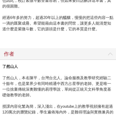
也因此，校訂紫微斗數全書容易，但如果要白話解譯這本書，真
的很困難。
經過6年多的努力，超過20年以上的醞釀，慢慢的把這些內容一點
一滴的匯聚成冊。希望能藉由這本書的問世，讓更多人能清楚知
道什麼是紫微斗數，它的源頭是什麼，它的本質是什麼。
作者
了然山人
了然山人，本名陳平，台灣台北人。論命服務及教學研究經驗二
十餘年，也是業界少有同時精通中西方占星學的老師。更是唯一
一位捨棄傳統深奧難懂的易理學說，單純從正統天文科學角度基
礎做教學的老師。
授課內容化繁為簡，深入淺出，在youtube上的教學視頻擁有超過
120萬次的瀏覽紀錄，學生遍佈海內外，是難得理論與實務兼具的