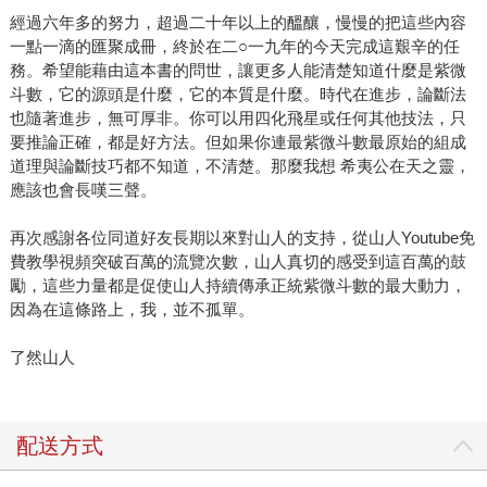
經過六年多的努力，超過二十年以上的醞釀，慢慢的把這些內容
一點一滴的匯聚成冊，終於在二○一九年的今天完成這艱辛的任
務。希望能藉由這本書的問世，讓更多人能清楚知道什麼是紫微
斗數，它的源頭是什麼，它的本質是什麼。時代在進步，論斷法
也隨著進步，無可厚非。你可以用四化飛星或任何其他技法，只
要推論正確，都是好方法。但如果你連最紫微斗數最原始的組成
道理與論斷技巧都不知道，不清楚。那麼我想 希夷公在天之靈，
應該也會長嘆三聲。
再次感謝各位同道好友長期以來對山人的支持，從山人Youtube免
費教學視頻突破百萬的流覽次數，山人真切的感受到這百萬的鼓
勵，這些力量都是促使山人持續傳承正統紫微斗數的最大動力，
因為在這條路上，我，並不孤單。
了然山人
配送方式