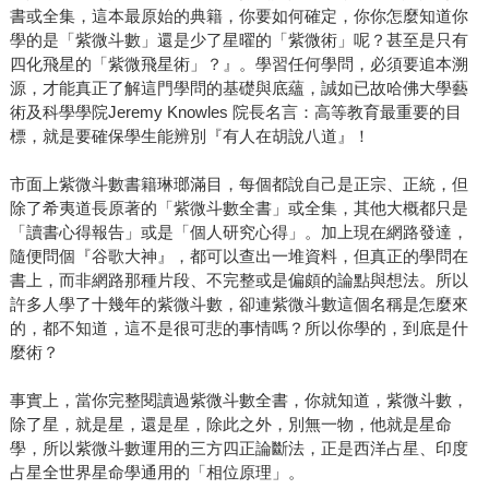
書或全集，這本最原始的典籍，你要如何確定，你你怎麼知道你
學的是「紫微斗數」還是少了星曜的「紫微術」呢？甚至是只有
四化飛星的「紫微飛星術」？』。學習任何學問，必須要追本溯
源，才能真正了解這門學問的基礎與底蘊，誠如已故哈佛大學藝
術及科學學院Jeremy Knowles 院長名言：高等教育最重要的目
標，就是要確保學生能辨別『有人在胡說八道』！
市面上紫微斗數書籍琳瑯滿目，每個都說自己是正宗、正統，但
除了希夷道長原著的「紫微斗數全書」或全集，其他大概都只是
「讀書心得報告」或是「個人研究心得」。加上現在網路發達，
隨便問個『谷歌大神』，都可以查出一堆資料，但真正的學問在
書上，而非網路那種片段、不完整或是偏頗的論點與想法。所以
許多人學了十幾年的紫微斗數，卻連紫微斗數這個名稱是怎麼來
的，都不知道，這不是很可悲的事情嗎？所以你學的，到底是什
麼術？
事實上，當你完整閱讀過紫微斗數全書，你就知道，紫微斗數，
除了星，就是星，還是星，除此之外，別無一物，他就是星命
學，所以紫微斗數運用的三方四正論斷法，正是西洋占星、印度
占星全世界星命學通用的「相位原理」。