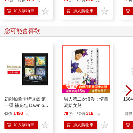
加入購物車
加入購物車
您可能會喜歡
幻獸帕魯卡牌遊戲 第
男人第二次浪漫：情書
166
一彈 補充包 Dawn of
寫給女兒
Palpagos（日文版一
1490
316
特價
元
79
折
特價
元
特價
盒）
加入購物車
加入購物車