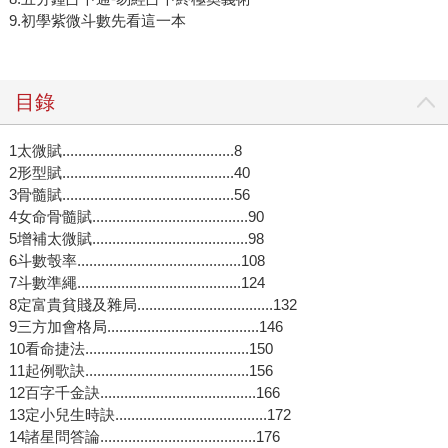
9.初學紫微斗數先看這一本
目錄
1太微賦...........................................8
2形型賦...........................................40
3骨髓賦...........................................56
4女命骨髓賦.......................................90
5增補太微賦.......................................98
6斗數彀率.........................................108
7斗數準繩.........................................124
8定富貴貧賤及雜局..................................132
9三方加會格局......................................146
10看命捷法.........................................150
11起例歌訣.........................................156
12百字千金訣.......................................166
13定小兒生時訣......................................172
14諸星問答論.......................................176