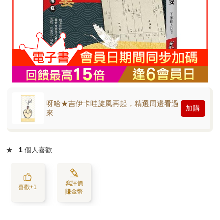
呀哈★吉伊卡哇旋風再起，精選周邊看過
加購
來
★
1
個人喜歡
寫評價
喜歡+1
賺金幣