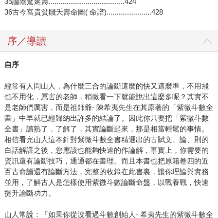
35論陰騭延壽.......................................424
36古今富貴貧賤夭壽命圖( 命譜).......................428
序／導讀
自序
經常有人問山人，為什麼三合的論斷這麼的快又這麼準，不用飛
也不用化，厲害的老師，稍微看一下就能說出這麼多呢？其實不
是老師們厲害，而是祖師爺- 陳希夷先生在其原著的「紫微斗數全
書」中早就已經歸納出許多的結論了。因此你只要把「紫微斗數
全書」讀熟了，了解了，其實論斷起來，那是相當輕鬆的事情。
相信看完山人這本針對紫微斗數全書精選出的古賦文、論、則的
白話解譯之後，您應該也能夠快速的作論解，事實上，你需要的
資訊還有論斷技巧，通通都在書理。而且本書也把原籍卷四的近
百古命譜還有論斷方法，完整的收錄在此書裏，讓你理論與實務
並用，了解古人是怎樣使用紫微斗數論斷命盤，以戰養戰，快速
提升論斷功力。
山人常說：『如果你從沒看過斗數創始人- 希夷先生的紫微斗數全