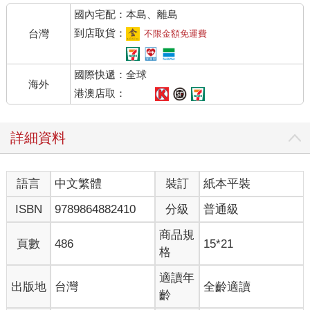
國內宅配：本島、離島
到店取貨：
台灣
不限金額免運費
國際快遞：全球
海外
港澳店取：
詳細資料
語言
中文繁體
裝訂
紙本平裝
ISBN
9789864882410
分級
普通級
商品規
頁數
486
15*21
格
適讀年
出版地
台灣
全齡適讀
齡