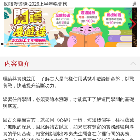
閱讀漫遊錄-2026上半年暢銷榜
通
內容簡介
理論與實務並用，了解古人是怎樣使用紫微斗數論斷命盤，以戰
養戰，快速提升論斷功力。
學習任何學問，必須要追本溯源，才能真正了解這門學問的基礎
與底蘊。
因古文義簡言亥，就如同《心經》一樣，短短幾個字，往往蘊藏
了無限的深意，因此解讀古賦文，如果沒有豐富的實務經驗與厚
實的學術基礎，相當難以訓出希夷先生隱含在字裡行間的奧義。