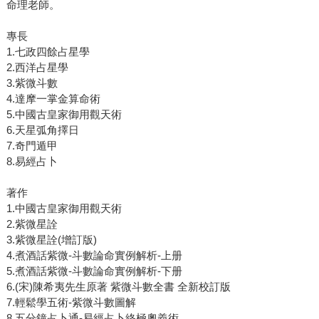
命理老師。
專長
1.七政四餘占星學
2.西洋占星學
3.紫微斗數
4.達摩一掌金算命術
5.中國古皇家御用觀天術
6.天星弧角擇日
7.奇門遁甲
8.易經占卜
著作
1.中國古皇家御用觀天術
2.紫微星詮
3.紫微星詮(增訂版)
4.煮酒話紫微-斗數論命實例解析-上册
5.煮酒話紫微-斗數論命實例解析-下册
6.(宋)陳希夷先生原著 紫微斗數全書 全新校訂版
7.輕鬆學五術-紫微斗數圖解
8.五分鐘占卜通-易經占卜終極奧義術