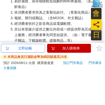
易於腐敗、保存期限較短或解約時即將逾期。（如：生
鮮食品）
會
依消費者要求所為之客製化給付。（客製化商品）
報紙、期刊或雜誌。（含MOOK、外文雜誌）
員
經消費者拆封之影音商品或電腦軟體。
非以有形媒介提供之數位內容或一經提供即為完成之線
日
上服務，經消費者事先同意始提供。（如：電子書、電
子雜誌、下載版軟體、虛擬商品…等）
已拆封之個人衛生用品。（如：內衣褲、刮鬍刀、除毛
立即結帳
加入購物車
刀…等）
※ 本商品會員日滿額金幣加碼回饋最高15倍
若非上列種類商品，均享有到貨7天的猶豫期（含例假
日）。
預計 2026/08/11 出貨
購買後進貨
預訂門市商品
門市庫存
大量採購
辦理退換貨時，商品（組合商品恕無法接受單獨退貨）必須
是您收到商品時的原始狀態（包含商品本體、配件、贈品、
保證書、所有附隨資料文件及原廠內外包裝…等），請勿直
接使用原廠包裝寄送，或於原廠包裝上黏貼紙張或書寫文
字。
退回商品若無法回復原狀，將請您負擔回復原狀所需費用，
嚴重時將影響您的退貨權益。