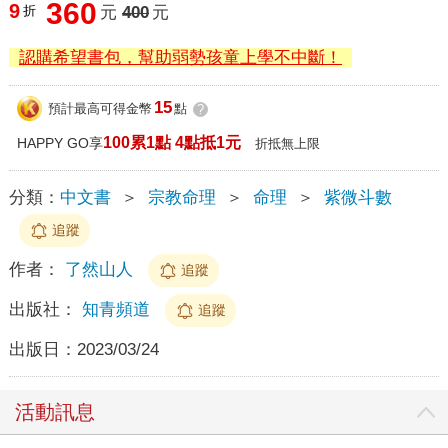
360
9
折
元
400
元
認購希望書包，幫助弱勢孩童上學不中斷！
15
預計最高可得金幣
點
?
100累1點 4點抵1元
HAPPY GO享
折抵無上限
分類：
中文書
＞
宗教命理
＞
命理
＞
紫微斗數
追蹤
作者：
了然山人
追蹤
出版社：
知青頻道
追蹤
出版日：
2023/03/24
活動訊息