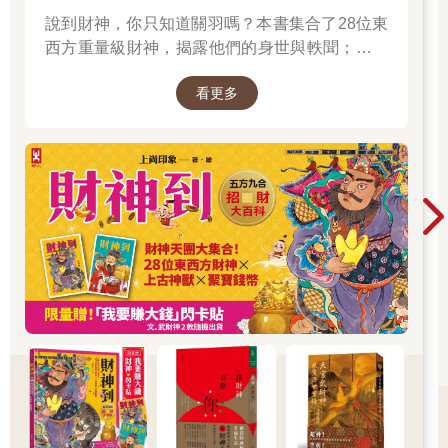
說到財神，你只知道關羽嗎？本書集合了28位東
西方重量級財神，揭露他們的身世與軼聞；也介
紹各種招財神獸、聚財寶物，帶你收穫滿滿的智
看更多
慧與正能量；從神話、文學、歷史到民間信仰，
走進一座華麗的紙上財神文化博物館。