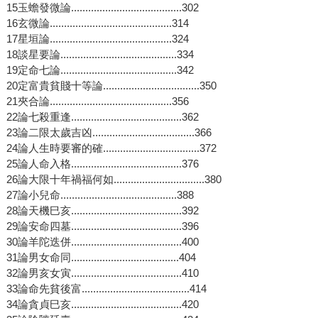
15玉蟾發微論.......................................302
16玄微論...........................................314
17星垣論...........................................324
18談星要論.........................................334
19定命七論.........................................342
20定富貴貧賤十等論..................................350
21夾合論...........................................356
22論七殺重逢.......................................362
23論二限太歲吉凶....................................366
24論人生時要審的確..................................372
25論人命入格.......................................376
26論大限十年禍福何如................................380
27論小兒命.........................................388
28論天機巳亥.......................................392
29論安命四墓.......................................396
30論羊陀迭併.......................................400
31論男女命同......................................404
32論男亥女寅.......................................410
33論命先貧後富......................................414
34論貪貞巳亥.......................................420