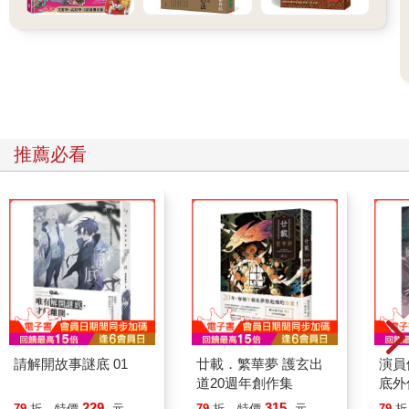
推薦必看
請解開故事謎底 01
廿載．繁華夢 護玄出
演員
道20週年創作集
底外
229
315
79
折
特價
元
79
折
特價
元
79
折