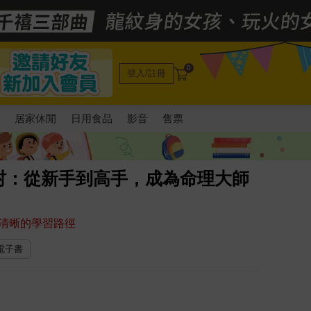
0
登入/註冊
電
居家休閒
日用食品
影音
售票
村：從新手到高手，成為命理大師
清晰的學習路徑
 電子書