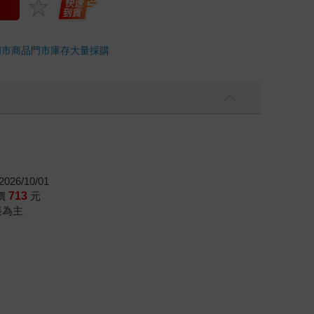
門市商品
門市庫存
大量採購
026/10/01
價
713
元
帳為主