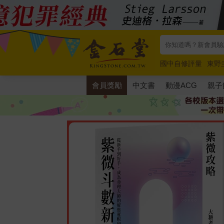
國中自修評量
東野
唯紅花綻放
奧德賽
會員獎勵
中文書
動漫ACG
親子