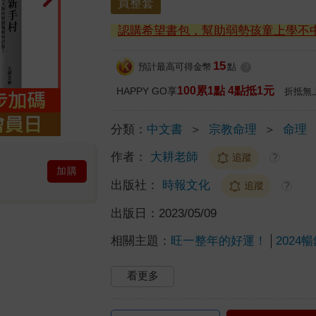
買整套
認購希望書包，幫助弱勢孩童上學不
15
預計最高可得金幣
點
?
100累1點 4點抵1元
HAPPY GO享
折抵無
分類：
中文書
＞
宗教命理
＞
命理
作者：
大耕老師
追蹤
?
加購
出版社：
時報文化
追蹤
?
出版日：
2023/05/09
相關主題：
旺一整年的好運！
2024
看更多