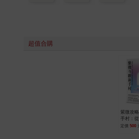
超值合購
紫微攻
手村：
成為命
定價
500
輯和訣