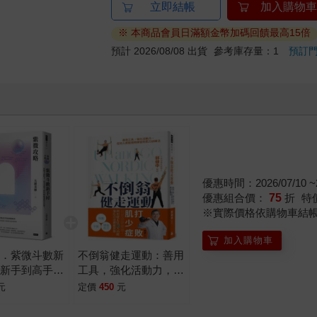
立即結帳
加入購物車
※ 本商品會員日滿額金幣加碼回饋最高15倍
預計 2026/08/08 出貨
參考庫存量：1
預訂
優惠時間：2026/07/10 ~2
優惠組合價：
75
折
特
※實際價格依購物車結
加入購物車
略．紫微斗數新
不倒翁健走運動：善用
從新手到高手，
工具，強化活動力，任
理大師的解盤邏
何人都能隨時練習的肌
元
定價
450
元
竅！
力訓練法