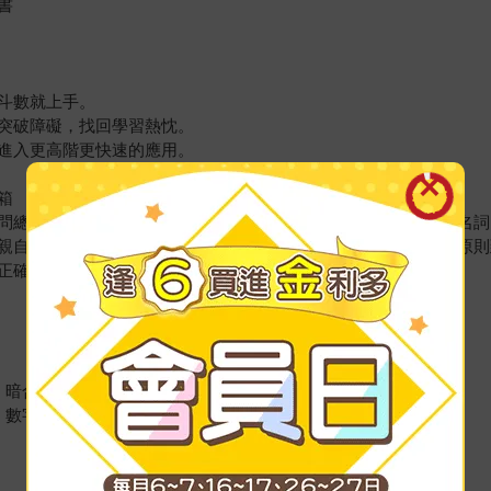
書
斗數就上手。
突破障礙，找回學習熱忱。
進入更高階更快速的應用。
箱
問總讓學習者望而生怯，尤其初接觸時，很容易因為大量的專有名詞
親自書寫，白話地說明命理原理和術語，釐清訛傳謬誤，從了解原則
正確的概念，學習斗數不必多走冤枉路。
、暗合宮，再加疾厄宮概要示範
、數字紫微，斷盤神乎其技！