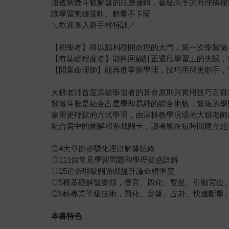
通透紫微斗數解盤的底層邏輯，晉級高手的命理橋樑
讓學習無縫接軌、解盤不卡關
＼歡迎進入新手村特訓／
【初學者】得以順利敲開命理的大門，第一次學紫微
【有基礎程度者】能夠回顧訂正過往學習上的失誤，
【開業命理師】能再度掌握學理，技巧用得更順手，
大耕老師首度寫給學習者的算命原則與實用技巧百寶
紫微斗數是結合占星學和易經的綜合術數，繁複的學
家用更輕鬆的方式學習，由深耕教學現場的大耕老師
配合書中的圖解和遊戲關卡，讀者能在短時間建立起
◎4大章節步驟化理出解盤脈絡
◎111個常見學習問題和學理疑惑詳解
◎15道命理破關遊戲提升論命精準度
◎5種基礎解盤要領，疊宮、四化、雙星、引動宮位
◎5種專業等級技術，飛化、定盤、占卦、快速斷盤
本書特色