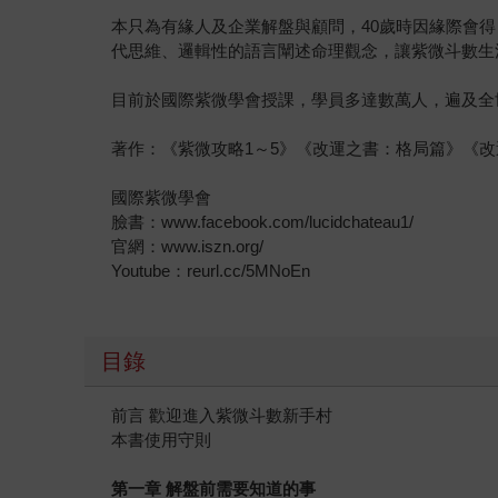
本只為有緣人及企業解盤與顧問，40歲時因緣際會
代思維、邏輯性的語言闡述命理觀念，讓紫微斗數生
目前於國際紫微學會授課，學員多達數萬人，遍及全
著作：《紫微攻略1～5》《改運之書：格局篇》《
國際紫微學會
臉書：www.facebook.com/lucidchateau1/
官網：www.iszn.org/
Youtube：reurl.cc/5MNoEn
目錄
前言 歡迎進入紫微斗數新手村
本書使用守則
第一章 解盤前需要知道的事