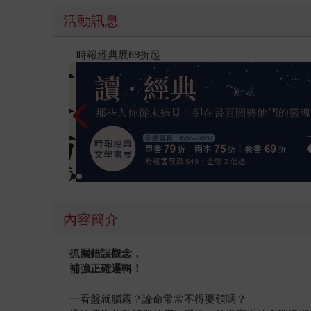
活動訊息
黃色
內容簡介
抓漏錯誤觀念，
補強正確邏輯！
一看盤就腦霧？論命常常不得要領嗎？