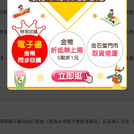
正觀念，讓這本書帶你重回新手村接受訓練，紮實基本功，日後解盤
專業導遊，大耕老師多年致力於紫微斗數教學，深知學生在學習上的
理，迷失在看似炫麗的技巧上，以至於學得越多，算得越不準！本書
利用紫微斗數為自己家族（曾為台灣最大餐飲連鎖店）以及個人生意