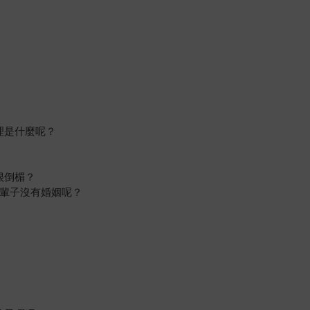
理是什麼呢？
很倒楣？
一輩子沒有婚姻呢？