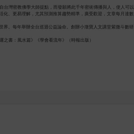
得自台灣密教佛學大師提點，而發願將此千年密術傳播與人，使人可
活化、更易理解，尤其預測推算趨勢精準，廣受歡迎，文章每月達數
世界。每年舉辦全台巡迴公益論命。創辦小澂寶人文講堂紫微斗數研
改運之書：風水篇》《學會看流年》（時報出版）