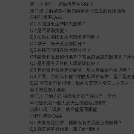
第一步 命理，是如何產生的呢？
第二步 了解紫微斗數的架構和命盤上的資訊涵義
◎特訓專區Q&A
Q1 不知道出生時間怎麼辦？
Q2 是否要學排盤？
Q3 如果在美國出生怎麼換算時間？
Q4 早子、晚子該怎麼區分？
Q5 各種不同流派該怎麼分辨？
Q6 陽曆和陰曆如何換算？實歲虛歲該怎麼換算？原
Q7 是不是有天命的人學得比較好？
Q8 算命會不會越算命越薄，幫人算命會不會折壽？
Q9 天哭、空劫等各種可怕的星曜在命宮，是不是會
Q10 空宮是不是很慘，我的夫妻宮是空宮，是不是
新手村通關小測驗
第三步 了解自己的環境才能了解自己：宮位
本命盤代表一個人的天生價值觀跟特質
實際出現「現象」的命盤是運限盤
◎特訓專區Q&A
Q1 夫妻宮是空宮，裡面沒有主星該怎麼解釋？
Q2 身宮是不是代表一輩子的問題？