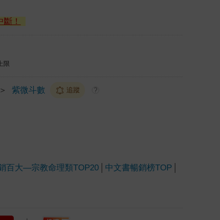
中斷！
上限
＞
紫微斗數
追蹤
?
暢銷百大—宗教命理類TOP20
中文書暢銷榜TOP