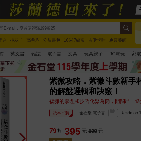
圭吾
楊双子
高希均
公益書包
16647續集
吉伊卡哇
通靈藥師
路邊攤新作
馬斯克
玩具總動員5
超慢跑
館
英文書
雜誌
電子書
文具
玩具親子
3C電玩
家
紫微攻略．紫微斗數新手
的解盤邏輯和訣竅！
複雜的學理和技巧化繁為簡，開闢出一條
?
紙本平裝
金石堂 電子書
Readmoo
395
79
折
元
500
元