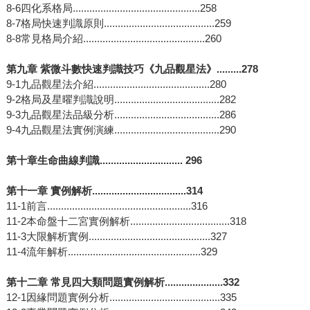
8-6四化系格局..............................................258
8-7格局快速判識原則........................................259
8-8常見格局介紹............................................260
第九章 紫微斗數快速判識技巧《九品觀星法》.........278
9-1九品觀星法介紹..........................................280
9-2格局及星曜判識說明......................................282
9-3九品觀星法品級分析......................................286
9-4九品觀星法實例演練......................................290
第十章生命曲線判識.............................. 296
第十一章 實例解析..................................314
11-1前言....................................................316
11-2本命盤十二宮實例解析....................................318
11-3大限解析實例............................................327
11-4流年解析................................................329
第十二章 常見四大類問題實例解析.....................332
12-1因緣問題實例分析........................................335