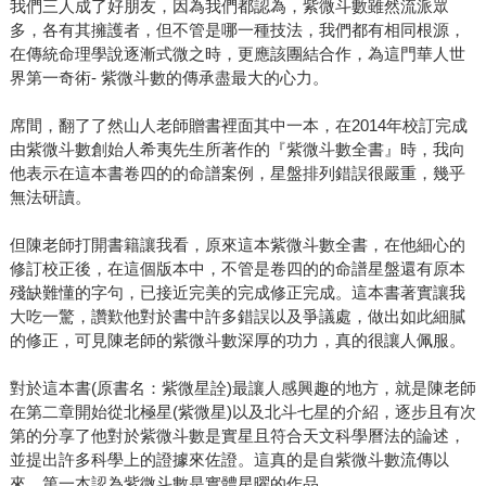
我們三人成了好朋友，因為我們都認為，紫微斗數雖然流派眾
多，各有其擁護者，但不管是哪一種技法，我們都有相同根源，
在傳統命理學說逐漸式微之時，更應該團結合作，為這門華人世
界第一奇術- 紫微斗數的傳承盡最大的心力。
席間，翻了了然山人老師贈書裡面其中一本，在2014年校訂完成
由紫微斗數創始人希夷先生所著作的『紫微斗數全書』時，我向
他表示在這本書卷四的的命譜案例，星盤排列錯誤很嚴重，幾乎
無法研讀。
但陳老師打開書籍讓我看，原來這本紫微斗數全書，在他細心的
修訂校正後，在這個版本中，不管是卷四的的命譜星盤還有原本
殘缺難懂的字句，已接近完美的完成修正完成。這本書著實讓我
大吃一驚，讚歎他對於書中許多錯誤以及爭議處，做出如此細膩
的修正，可見陳老師的紫微斗數深厚的功力，真的很讓人佩服。
對於這本書(原書名：紫微星詮)最讓人感興趣的地方，就是陳老師
在第二章開始從北極星(紫微星)以及北斗七星的介紹，逐步且有次
第的分享了他對於紫微斗數是實星且符合天文科學曆法的論述，
並提出許多科學上的證據來佐證。這真的是自紫微斗數流傳以
來，第一本認為紫微斗數是實體星曜的作品。