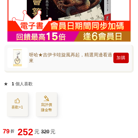
呀哈★吉伊卡哇旋風再起，精選周邊看過
加購
來
★
1
個人喜歡
寫評價
喜歡+1
賺金幣
252
79
折
元
320
元