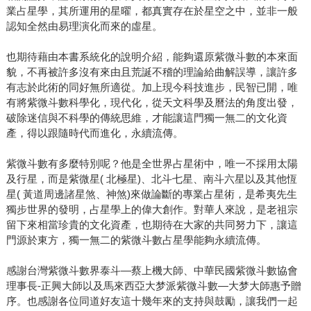
業占星學，其所運用的星曜，都真實存在於星空之中，並非一般
認知全然由易理演化而來的虛星。
也期待藉由本書系統化的說明介紹，能夠還原紫微斗數的本來面
貌，不再被許多沒有來由且荒誕不稽的理論給曲解誤導，讓許多
有志於此術的同好無所適從。加上現今科技進步，民智已開，唯
有將紫微斗數科學化，現代化，從天文科學及曆法的角度出發，
破除迷信與不科學的傳統思維，才能讓這門獨一無二的文化資
產，得以跟隨時代而進化，永續流傳。
紫微斗數有多麼特別呢？他是全世界占星術中，唯一不採用太陽
及行星，而是紫微星( 北極星)、北斗七星、南斗六星以及其他恆
星( 黃道周邊諸星煞、神煞)來做論斷的專業占星術，是希夷先生
獨步世界的發明，占星學上的偉大創作。對華人來說，是老祖宗
留下來相當珍貴的文化資產，也期待在大家的共同努力下，讓這
門源於東方，獨一無二的紫微斗數占星學能夠永續流傳。
感謝台灣紫微斗數界泰斗―蔡上機大師、中華民國紫微斗數協會
理事長-正興大師以及馬來西亞大梦派紫微斗數―大梦大師惠予贈
序。也感謝各位同道好友這十幾年來的支持與鼓勵，讓我們一起