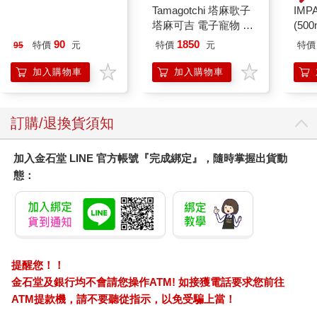
寶島少年2026第36+37
Tamagotchi 塔麻歌子
IM
期
塔麻可吉 電子寵物 樂
(50
園系列（熱帶橙果／極
IMC
90
1850
特價
元
特價
元
特價
95
地冰雪）
加入購物車
加入購物車
訂購/退換貨須知
加入金石堂 LINE 官方帳號『完成綁定』，隨時掌握出貨動
態：
提醒您！！
金石堂及銀行均不會請您操作ATM! 如接獲電話要求您前往
ATM提款機，請不要聽從指示，以免受騙上當！