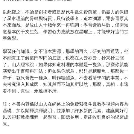
以此觀之，不論是創術者或是歷代斗數先賢前輩，仍盡力的保留
了星家理論的骨幹與特質，只待後學者，追本溯源，逐步還原其
本來面貌。是故山人十幾年來一再強調：學習紫微斗數，僅需知
道基本的干支生剋，學習心力應該放在星曜上，才能學好這門古
星象學。
學習任何知識，如不追本溯源，那學的再久，研究的再通透，都
不能真正了解這門學問的底蘊，也都在人云亦云，抄來抄去罷
了。山人經常說：如果你知道料理的本體是一隻魚，那麼你就能
演變出千百種料理法；但如果你認為，那只是糖醋魚，那麼你一
輩子，就只會做一種魚，叫作糖醋魚。不去看清學問的本質，不
去考究深入其成因，知其然而不知其所以然，那麼，真相，永遠
看不到，真理，永遠搞不清。
註：本書內容係以山人在網路上的免費紫微斗數教學視頻內容為
基礎，加以闡釋演繹說明，並添加了許多新的元素。建議同好可
以與視頻教學課程一起學習，閱聽並用，定能收到良好的學習成
果。