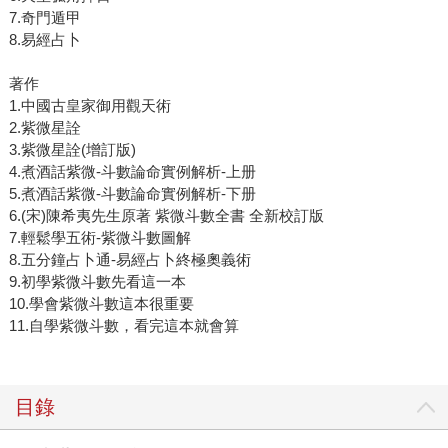
7.奇門遁甲
8.易經占卜
著作
1.中國古皇家御用觀天術
2.紫微星詮
3.紫微星詮(增訂版)
4.煮酒話紫微-斗數論命實例解析-上册
5.煮酒話紫微-斗數論命實例解析-下册
6.(宋)陳希夷先生原著 紫微斗數全書 全新校訂版
7.輕鬆學五術-紫微斗數圖解
8.五分鐘占卜通-易經占卜終極奧義術
9.初學紫微斗數先看這一本
10.學會紫微斗數這本很重要
11.自學紫微斗數，看完這本就會算
目錄