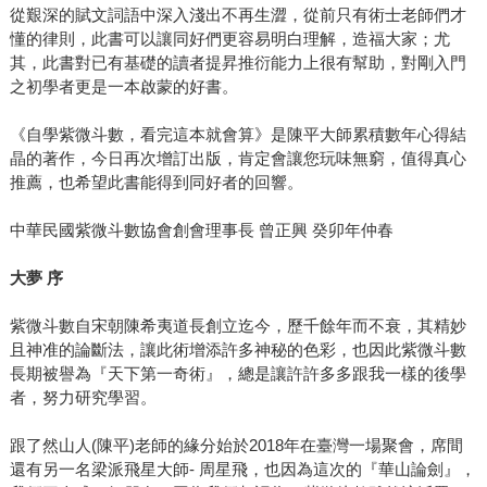
從艱深的賦文詞語中深入淺出不再生澀，從前只有術士老師們才
懂的律則，此書可以讓同好們更容易明白理解，造福大家；尤
其，此書對已有基礎的讀者提昇推衍能力上很有幫助，對剛入門
之初學者更是一本啟蒙的好書。
《自學紫微斗數，看完這本就會算》是陳平大師累積數年心得結
晶的著作，今日再次增訂出版，肯定會讓您玩味無窮，值得真心
推薦，也希望此書能得到同好者的回響。
中華民國紫微斗數協會創會理事長 曾正興 癸卯年仲春
大夢 序
紫微斗數自宋朝陳希夷道長創立迄今，歷千餘年而不衰，其精妙
且神准的論斷法，讓此術增添許多神秘的色彩，也因此紫微斗數
長期被譽為『天下第一奇術』，總是讓許許多多跟我一樣的後學
者，努力研究學習。
跟了然山人(陳平)老師的緣分始於2018年在臺灣一場聚會，席間
還有另一名梁派飛星大師- 周星飛，也因為這次的『華山論劍』，