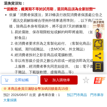
退換貨須知：
**提醒您，鑑賞期不等於試用期，退回商品須為全新狀態**
依據「消費者保護法」第19條及行政院消費者保護處公告之
「通訊交易解除權合理例外情事適用準則」，以下商品購買
後，除商品本身有瑕疵外，將不提供7天的猶豫期：
易於腐敗、保存期限較短或解約時即將逾期。（如：生
鮮食品）
依消費者要求所為之客製化給付。（客製化商品）
報紙、期刊或雜誌。（含MOOK、外文雜誌）
經消費者拆封之影音商品或電腦軟體。
非以有形媒介提供之數位內容或一經提供即為完成之線
日
上服務，經消費者事先同意始提供。（如：電子書、電
子雜誌、下載版軟體、虛擬商品…等）
已拆封之個人衛生用品。（如：內衣褲、刮鬍刀、除毛
立即結帳
加入購物車
刀…等）
※ 本商品會員日滿額金幣加碼回饋最高15倍
若非上列種類商品，均享有到貨7天的猶豫期（含例假
日）。
預計 2026/08/07 出貨
參考庫存量：1
預訂門市商品
門市庫存
大量採購
辦理退換貨時，商品（組合商品恕無法接受單獨退貨）必須
是您收到商品時的原始狀態（包含商品本體、配件、贈品、