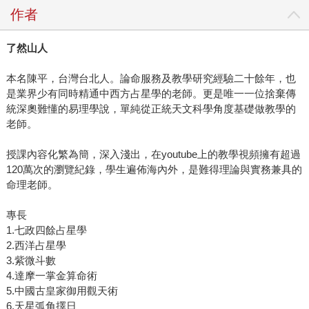
作者
了然山人
本名陳平，台灣台北人。論命服務及教學研究經驗二十餘年，也
是業界少有同時精通中西方占星學的老師。更是唯一一位捨棄傳
統深奧難懂的易理學說，單純從正統天文科學角度基礎做教學的
老師。
授課內容化繁為簡，深入淺出，在youtube上的教學視頻擁有超過
120萬次的瀏覽紀錄，學生遍佈海內外，是難得理論與實務兼具的
命理老師。
專長
1.七政四餘占星學
2.西洋占星學
3.紫微斗數
4.達摩一掌金算命術
5.中國古皇家御用觀天術
6.天星弧角擇日