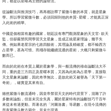
同，都是以星曜為主體的論命法。
從論斷法與推演技巧，再再都詮釋了紫微斗數的本質，就是星象
學。所以學習紫微斗數，必須回歸到他的本質- 星曜，才能真正深
入此術的精華。
中國是個相當有趣的國家，朝廷設有專門觀測星象的天文官- 欽天
監，但卻嚴禁民間學習天文星象，造成正統星家理論，幾乎失
傳。例如果老星宗的七政四餘術，其理論及精確度，都不輸西方
占星學，甚為可惜。而殘存能繼續流通的星術，大概只剩紫微斗
數而已。
而由於此術在本質上屬於星象學，與一般流傳的祿命論斷法大不
同，重的是三方四正及星曜本質，又因為此術為占星學，直接取
天文星象來論斷，因此奇準無比，是故此術又被譽為「天下第一
奇術」，確實是其來有自。
雖然紫微斗數流通時，因皇帝禁習天文的時代背景下，混雜了許
多數術論點，但並未完全失真，屬於星家特有的論斷技巧千百年
來從未有過更動。而著名的「河圖洛書」等易數，在現今流傳的
所有紫微斗數古籍中，並未出現過。