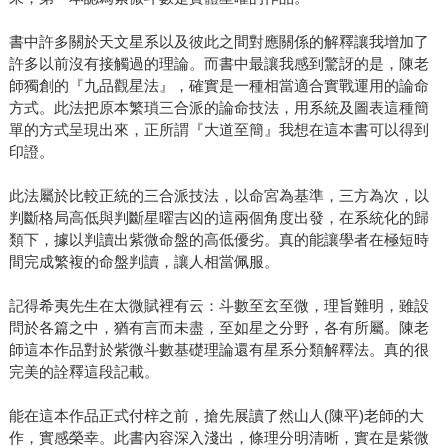
書中許多關於天文星系以及彼此之間對應關係的解釋讓我增加了
許多以前沒有接觸過的理論。而書中最讓我感到驚訝的是，陳老
師獨創的『九品觀星法』，確實是一種相當適合實戰運用的論命
方式。此法把原本繁瑣三合派的論命技法，用系統及圖表這種簡
單的方式呈現出來，正所謂『大道至簡』我想在這本書可以得到
印證。
此法屬於比較正統的三合派技法，以命宮為基準，三方為次，以
判斷格局高低與判斷星曜吉凶的這兩個角度出發，在系統化的歸
類下，據以判讀出紫微命盤的高低優劣。真的能讓學者在極短時
間完成繁複的命盤判讀，讓人相當佩服。
記得希夷先生在太微賦裡有云：斗數至玄至微，理旨難明，雖設
問於各篇之中，猶有言而未盡，至如星之分野，各有所屬。陳老
師這本作品對於紫微斗數基礎理論還有星系分類解釋法。真的很
完美的詮釋這段記載。
能在這本作品正式付梓之前，搶先展讀了然山人(陳平)老師的大
作，實感榮幸。此書內容深入淺出，條理分明清晰，實在是紫微