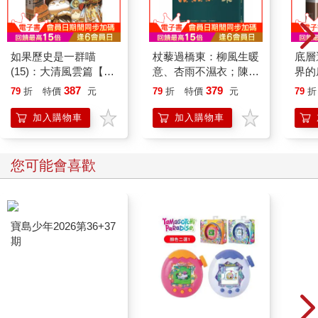
如果歷史是一群喵
杖藜過橋東：柳風生暖
底層
(15)：大清風雲篇【萌
意、杏雨不濕衣；陳亮
界的
貓漫畫學歷史】
恭談以心轉境的適齡漫
387
379
79
折
特價
元
79
折
特價
元
79
折
想
加入購物車
加入購物車
您可能會喜歡