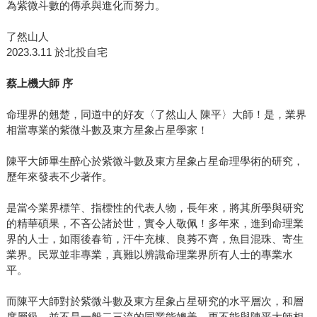
為紫微斗數的傳承與進化而努力。
了然山人
2023.3.11 於北投自宅
蔡上機大師 序
命理界的翹楚，同道中的好友〈了然山人 陳平〉大師！是，業界
相當專業的紫微斗數及東方星象占星學家！
陳平大師畢生醉心於紫微斗數及東方星象占星命理學術的研究，
歷年來發表不少著作。
是當今業界標竿、指標性的代表人物，長年來，將其所學與研究
的精華碩果，不吝公諸於世，實令人敬佩！多年來，進到命理業
界的人士，如雨後春筍，汗牛充棟、良莠不齊，魚目混珠、寄生
業界。民眾並非專業，真難以辨識命理業界所有人士的專業水
平。
而陳平大師對於紫微斗數及東方星象占星研究的水平層次，和層
度層級，並不是一般二三流的同業能媲美，更不能與陳平大師相