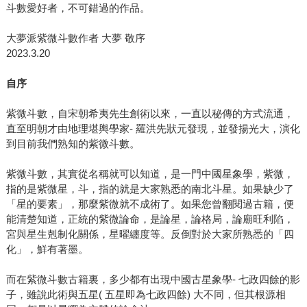
斗數愛好者，不可錯過的作品。
大夢派紫微斗數作者 大夢 敬序
2023.3.20
自序
紫微斗數，自宋朝希夷先生創術以來，一直以秘傳的方式流通，
直至明朝才由地理堪輿學家- 羅洪先狀元發現，並發揚光大，演化
到目前我們熟知的紫微斗數。
紫微斗數，其實從名稱就可以知道，是一門中國星象學，紫微，
指的是紫微星，斗，指的就是大家熟悉的南北斗星。如果缺少了
「星的要素」，那麼紫微就不成術了。如果您曾翻閱過古籍，便
能清楚知道，正統的紫微論命，是論星，論格局，論廟旺利陷，
宮與星生剋制化關係，星曜纏度等。反倒對於大家所熟悉的「四
化」，鮮有著墨。
而在紫微斗數古籍裏，多少都有出現中國古星象學- 七政四餘的影
子，雖說此術與五星( 五星即為七政四餘) 大不同，但其根源相