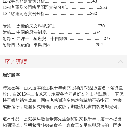
12-2事業問題實例分析........................................343
12-3考運及公門格局問題實例分析..............................356
12-4財運問題實例分析........................................363
附錄一 太極的天文科學原理......................................370
附錄二 中國的曆法制度..........................................374
附錄三 西洋十二星座與二十四節氣................................377
附錄四 太歲的由來與成因........................................382
序／導讀
增訂版序
時光荏苒，山人這本灌注數十年研究心得的作品(原書名：紫微星
詮)，自2016年上市以來，承蒙各位同道好友的支持鼓勵，一直保
持不錯的銷售成績。同時也感謝許多先進前輩的不吝指正，本書
成冊迄今，經歷多次增修訂及改版，期能讓此書內容更加完備。
這本作品，是紫微斗數自希夷先生創術以來數千年，第一本提出
相關證據，證明紫微斗數確實符合真實天文星象與曆法的一門專