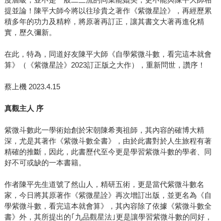
提並論！陳平大師今將以往珍貴之著作《紫微星詮》，再經歷累
積多年的功力及精粹，將原著再訂正，讓其書文大著再進化精
實，歷久彌新。
在此，特為，同道好友陳平大師《自學紫微斗數，看完這本就會
算》（《紫微星詮》2023訂正版之大作），重新問世，讚序！
蔡上機 2023.4.15
真觀主人 序
紫微斗數此一學術始創於宋朝陳希夷祖師，其內容的確博大精
深，尤是其著作《紫微斗數全書》，由於此書對於人生旅程有著
精確的推斷，因此，此書歷代至今更是學習紫微斗數的學者、同
好不可或缺的一本書籍。
作者陳平先生道號了然山人，精研五術，更是當代紫微斗數名
家，今日將其原著作《紫微星詮》再次增訂出版，並更名為《自
學紫微斗數，看完這本就會算》，其內容除了依據《紫微斗數全
書》外，其所提出的｢九品觀星法｣更是讓學習紫微斗數的同好，