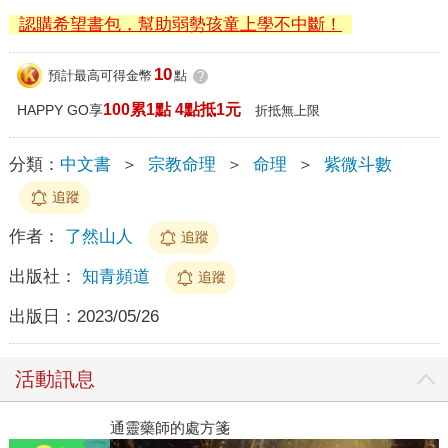
認購希望書包，幫助弱勢孩童上學不中斷！
10
預計最高可得金幣
點
?
100累1點 4點抵1元
HAPPY GO享
折抵無上限
分類：
中文書
＞
宗教命理
＞
命理
＞
紫微斗數
追蹤
作者：
了然山人
追蹤
出版社：
知青頻道
追蹤
出版日：
2023/05/26
活動訊息
通靈藥師的處方箋