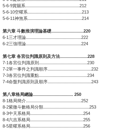
5-6-9賞賜系...............................................212
5-6-10空曜系...............................................213
5-6-11神煞系...............................................214
第六章 斗數推演理論基礎............................220
6-1三才理論................................................222
6-2三強理論................................................224
第七章 各宮位判識原則及方法........................228
7-1各宮位判識原則..........................................230
7-2單一事件之判識順序......................................232
7-3各宮位判識重點..........................................234
7-4命盤判識原則及順序......................................243
第八章格局總論................................... 250
8-1格局簡介................................................252
8-2紫微斗數格局分類........................................253
8-3中天系格局..............................................254
8-4六吉系格局..............................................255
8-5星曜系格局..............................................256