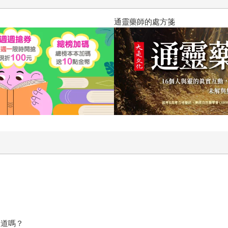
通靈藥師的處方箋
知道嗎？