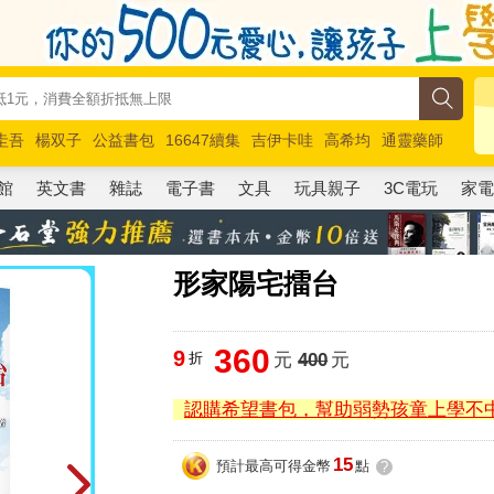
圭吾
楊双子
公益書包
16647續集
吉伊卡哇
高希均
通靈藥師
路邊攤新作
馬斯克
玩具總動員5
超慢跑
館
英文書
雜誌
電子書
文具
玩具親子
3C電玩
家
形家陽宅擂台
360
9
折
元
400
元
認購希望書包，幫助弱勢孩童上學不
15
預計最高可得金幣
點
?