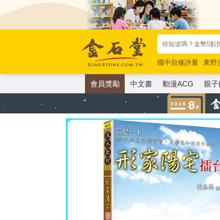
國中自修評量
東野
唯紅花綻放
奧德賽
會員獎勵
中文書
動漫ACG
親子