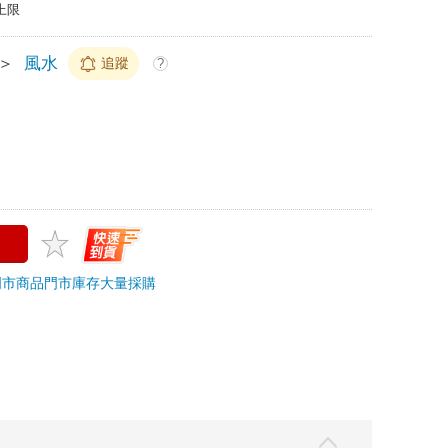
上限
＞
風水
追蹤
?
門市商品
門市庫存
大量採購