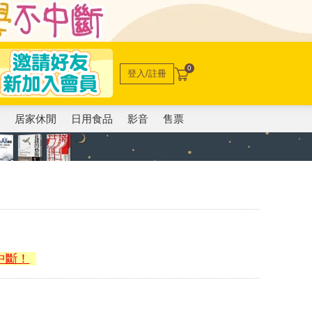
0
登入/註冊
電
居家休閒
日用食品
影音
售票
中斷！