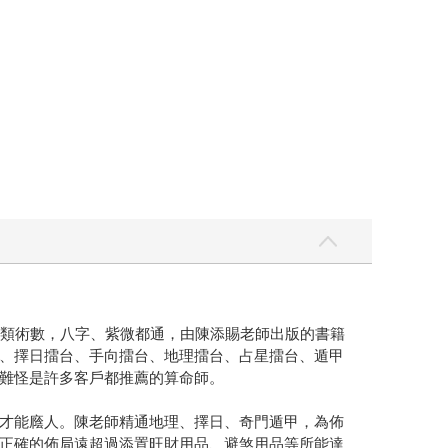
類術數，八字、紫微都通，由陳添賜老師出版的書籍
、擇日擂台、手向擂台、地理擂台、占星擂台、遁甲
難怪是許多客戶都推薦的算命師。
才能廕人。陳老師精通地理、擇日、奇門遁甲，為佈
正確的佈局遠超過添置旺財用品、避煞用品等所能達