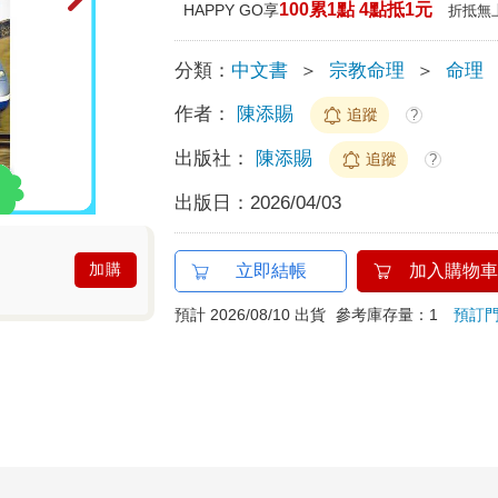
100累1點 4點抵1元
HAPPY GO享
折抵無
分類：
中文書
＞
宗教命理
＞
命理
作者：
陳添賜
追蹤
?
出版社：
陳添賜
追蹤
?
出版日：
2026/04/03
加購
立即結帳
加入購物車
預計 2026/08/10 出貨
參考庫存量：1
預訂