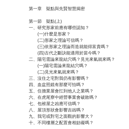
第一章 疑點與先賢智慧揭密
第一節 疑點(上)
一、研究形家前應有哪些認知？
(一)什麼是形家？
(二)形家之理論可信嗎？
(三)依形家之理論而造就能得富貴嗎？
(四)古代之斷訣能適用於當今嗎？
二、陽宅需論來龍結穴嗎？見光來氣就來嗎？
(一)陽宅需論來龍結穴嗎？
(二)見光來氣就來嗎？
三、沒住之宅對我仍有影響嗎？
四、血盆照鏡有那麼可怕嗎？
五、住擔業屋會扛到他人之業嗎？
六、在虎尾寮中經營事業會破敗嗎？
七、包袱屋之凶應可信嗎？
八、屋頂形狀會影響吉凶嗎？
九、我宅或對宅之面觀的影響大？
十、不同樓層之配置會相妨礙嗎？