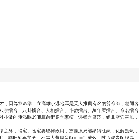
才，因為算命準，在高雄小港地區是受人推薦有名的算命師，精通各
八字擂台、八卦擂台、人相擂台、斗數擂台、萬年曆擂台、命名擂台
雄小港的陳添賜老師算命術業之專精、涉獵之廣泛，絕非空穴來風，
之外，陽宅、陰宅要發揮效用，需要原局能納得旺氣，化解煞氣，
和，讓旺氣再加分，不需大費周章就可達到成效，陳添賜老師認為，