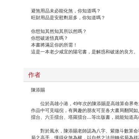
避煞用品未必能化煞，你知道嗎？
旺財用品是安慰劑居多，你知道嗎？
你想知其然知其所以然嗎？
你想破迷悟真嗎？
本書將滿足你的所需！
這是一本老少咸宜的陽宅書，是解惑和破迷的良方。
作者
陳添賜
位於高雄小港，49年次的陳添賜是高雄算命界奇
作品中可見端倪，有興趣的朋友可至各大書局翻閱如
擂台、六壬擂台、塔羅擂台…等出版書，就能知道高
對於風水，陳添賜老師認為八字、紫微斗數算命準
局之高手，懂得化煞為權，以自然之法扭轉劣局為祥