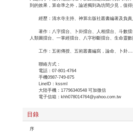
到的效果，算命準之外，論述獨到為坊間少見，值得
經歷：清水寺主持、神算出版社叢書編著及負責人
著作：八字擂台、卜卦擂台、人相擂台、斗數擂台
人類圖擂台、一掌經擂台、八字秒斷擂台、生命靈數
工作：五術傳授、五術叢書編寫，論命、卜卦……
聯絡方式：
電話：07-801-4764
手機0987-749-875
LineID：kssml
大陸手機：17796340548 可加微信
電子信箱：khh078014764@yahoo.com.tw
目錄
序