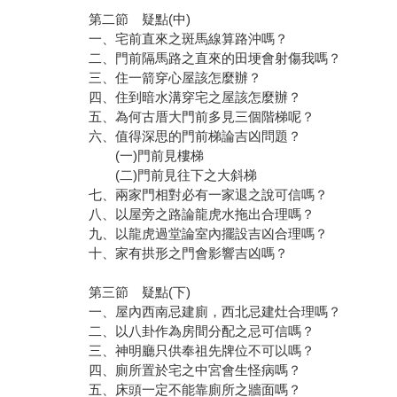
第二節 疑點(中)
一、宅前直來之斑馬線算路沖嗎？
二、門前隔馬路之直來的田埂會射傷我嗎？
三、住一箭穿心屋該怎麼辦？
四、住到暗水溝穿宅之屋該怎麼辦？
五、為何古厝大門前多見三個階梯呢？
六、值得深思的門前梯論吉凶問題？
(一)門前見樓梯
(二)門前見往下之大斜梯
七、兩家門相對必有一家退之說可信嗎？
八、以屋旁之路論龍虎水拖出合理嗎？
九、以龍虎過堂論室內擺設吉凶合理嗎？
十、家有拱形之門會影響吉凶嗎？
第三節 疑點(下)
一、屋內西南忌建廁，西北忌建灶合理嗎？
二、以八卦作為房間分配之忌可信嗎？
三、神明廳只供奉祖先牌位不可以嗎？
四、廁所置於宅之中宮會生怪病嗎？
五、床頭一定不能靠廁所之牆面嗎？