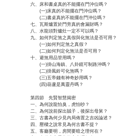
六、床和書桌真的不能擺在門沖位嗎？
(一)床真的不能擺在門沖位嗎？
(二)書桌真的不能擺在門沖位嗎？
七、瓦斯爐置於門旁真的會漏財嗎？
八、水龍頭對爐灶一定不可以嗎？
九、如何判定煞之真假與化煞法是否可用？
(一)如何判定煞之真假？
(二)如何判定化煞法是否可用？
十、避煞用品管用嗎？
(一)掛山海鎮、八卦鏡可制路沖嗎？
(二)掛風鈴可化煞嗎？
(三)五帝錢有神奇妙用嗎？
(四)葫蘆是萬靈丹嗎？
第四節 先賢智慧揭密
一、為何說龍怕臭，虎怕吵？
二、為何說前探出賊子，後探出母舅？
三、古書為何少見內局佈置之吉凶論述？
四、壓樑之說常見為何古書不提？
五、客廳要明，房間要暗之理何在？