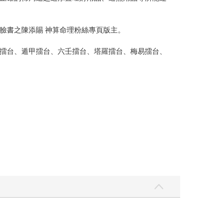
書之陳添賜 神算命理粉絲專頁版主。
擂台、遁甲擂台、六壬擂台、塔羅擂台、梅易擂台、