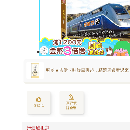
呀哈★吉伊卡哇旋風再起，精選周邊看過來
寫評價
喜歡+1
賺金幣
活動訊息