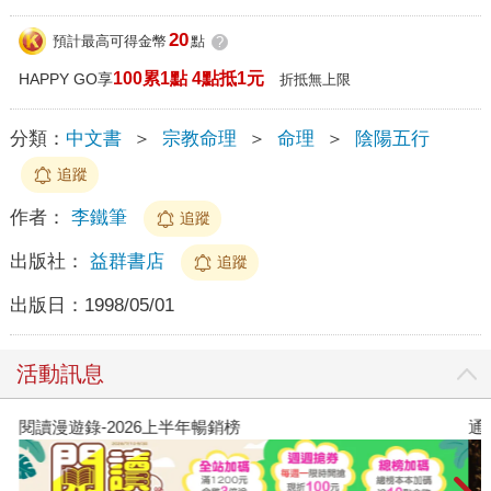
20
預計最高可得金幣
點
?
100累1點 4點抵1元
HAPPY GO享
折抵無上限
分類：
中文書
＞
宗教命理
＞
命理
＞
陰陽五行
追蹤
作者：
李鐵筆
追蹤
出版社：
益群書店
追蹤
出版日：
1998/05/01
活動訊息
閱讀漫遊錄-2026上半年暢銷榜
通