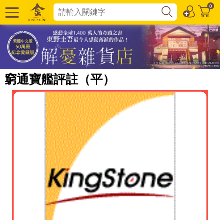
0
窮通寶艦評註（平）