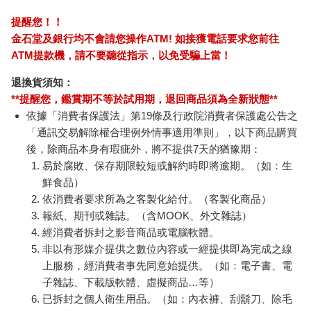
提醒您！！
金石堂及銀行均不會請您操作ATM! 如接獲電話要求您前往
ATM提款機，請不要聽從指示，以免受騙上當！
退換貨須知：
**提醒您，鑑賞期不等於試用期，退回商品須為全新狀態**
依據「消費者保護法」第19條及行政院消費者保護處公告之
「通訊交易解除權合理例外情事適用準則」，以下商品購買
後，除商品本身有瑕疵外，將不提供7天的猶豫期：
易於腐敗、保存期限較短或解約時即將逾期。（如：生
鮮食品）
依消費者要求所為之客製化給付。（客製化商品）
報紙、期刊或雜誌。（含MOOK、外文雜誌）
經消費者拆封之影音商品或電腦軟體。
非以有形媒介提供之數位內容或一經提供即為完成之線
上服務，經消費者事先同意始提供。（如：電子書、電
子雜誌、下載版軟體、虛擬商品…等）
已拆封之個人衛生用品。（如：內衣褲、刮鬍刀、除毛