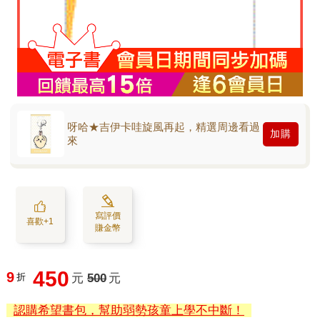
呀哈★吉伊卡哇旋風再起，精選周邊看過
加購
來
寫評價
喜歡+1
賺金幣
450
9
折
元
500
元
認購希望書包，幫助弱勢孩童上學不中斷！