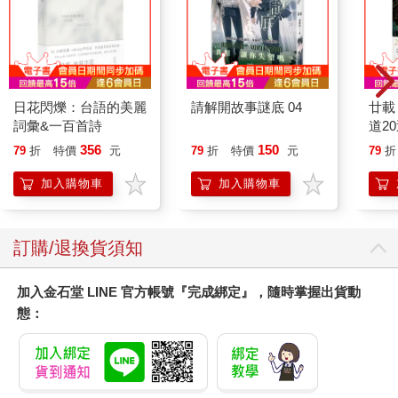
日花閃爍：台語的美麗
請解開故事謎底 04
廿載
詞彙&一百首詩
道2
356
150
79
折
特價
元
79
折
特價
元
79
折
加入購物車
加入購物車
訂購/退換貨須知
加入金石堂 LINE 官方帳號『完成綁定』，隨時掌握出貨動
態：