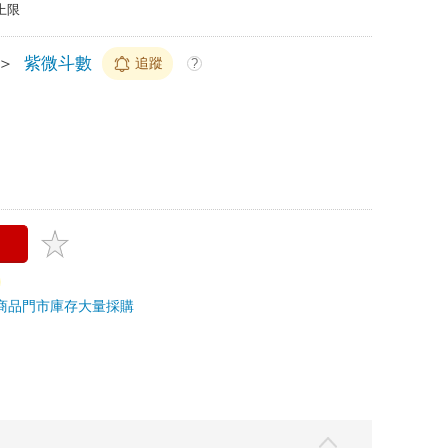
上限
＞
紫微斗數
追蹤
?
商品
門市庫存
大量採購