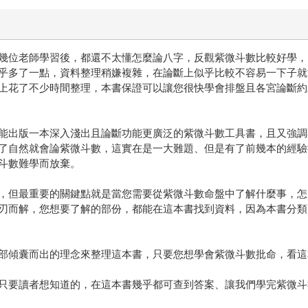
幾位老師學習後，都還不太懂怎麼論八字，反觀紫微斗數比較好學，
乎多了一點，資料整理稍嫌複雜，在論斷上似乎比較不容易一下子就
上花了不少時間整理，本書保證可以讓您很快學會排盤且各宮論斷約
出版一本深入淺出且論斷功能更廣泛的紫微斗數工具書，且又強調
了自然就會論紫微斗數，這實在是一大難題、但是有了前幾本的經驗
斗數難學而放棄。
但最重要的關鍵點就是當您需要從紫微斗數命盤中了解什麼事，怎麼
刃而解，您想要了解的部份，都能在這本書找到資料，因為本書分類
傾囊而出的理念來整理這本書，只要您想學會紫微斗數批命，看這
要讀者想知道的，在這本書幾乎都可查到答案、讓我們學完紫微斗