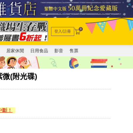
0
登入/註冊
電
居家休閒
日用食品
影音
售票
微(附光碟)
中斷！