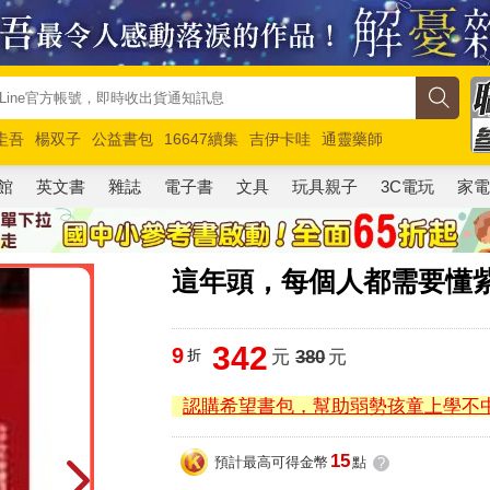
圭吾
楊双子
公益書包
16647續集
吉伊卡哇
通靈藥師
路邊攤新作
馬斯克
玩具總動員5
超慢跑
館
英文書
雜誌
電子書
文具
玩具親子
3C電玩
家
這年頭，每個人都需要懂紫
342
9
折
元
380
元
認購希望書包，幫助弱勢孩童上學不
15
預計最高可得金幣
點
?