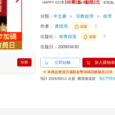
100累1點 4點抵1元
HAPPY GO享
折抵無
分類：
中文書
＞
宗教命理
＞
命理
作者：
黃恆堉
追蹤
?
出版社：
知青頻道
追蹤
?
出版日：
2009/04/30
加購
立即結帳
加入購物車
※ 本商品會員日滿額金幣加碼回饋最高15倍
預計 2026/08/11 出貨
購買後進貨
預訂門市