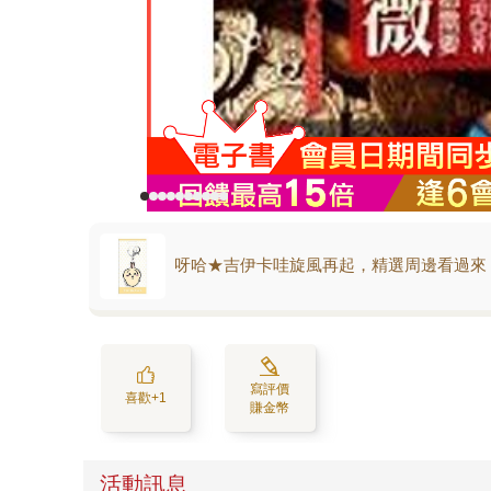
呀哈★吉伊卡哇旋風再起，精選周邊看過來
寫評價
喜歡+1
賺金幣
活動訊息