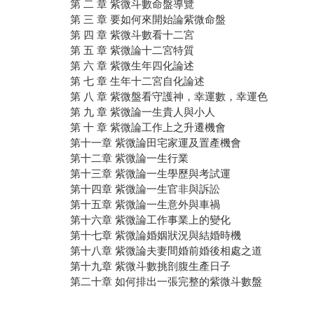
第 二 章 紫微斗數命盤導覽
第 三 章 要如何來開始論紫微命盤
第 四 章 紫微斗數看十二宮
第 五 章 紫微論十二宮特質
第 六 章 紫微生年四化論述
第 七 章 生年十二宮自化論述
第 八 章 紫微盤看守護神，幸運數，幸運色
第 九 章 紫微論一生貴人與小人
第 十 章 紫微論工作上之升遷機會
第十一章 紫微論田宅家運及置產機會
第十二章 紫微論一生行業
第十三章 紫微論一生學歷與考試運
第十四章 紫微論一生官非與訴訟
第十五章 紫微論一生意外與車禍
第十六章 紫微論工作事業上的變化
第十七章 紫微論婚姻狀況與結婚時機
第十八章 紫微論夫妻間婚前婚後相處之道
第十九章 紫微斗數挑剖腹生產日子
第二十章 如何排出一張完整的紫微斗數盤