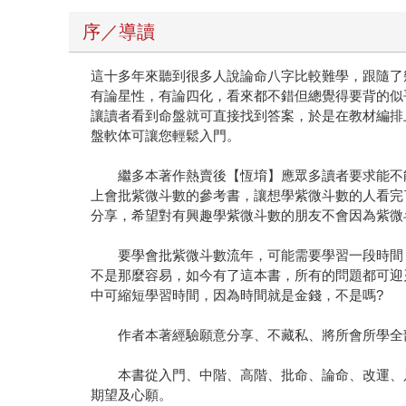
序／導讀
這十多年來聽到很多人說論命八字比較難學，跟隨了
有論星性，有論四化，看來都不錯但總覺得要背的似
讓讀者看到命盤就可直接找到答案，於是在教材編排
盤軟体可讓您輕鬆入門。
繼多本著作熱賣後【恆堉】應眾多讀者要求能不能
上會批紫微斗數的參考書，讓想學紫微斗數的人看完
分享，希望對有興趣學紫微斗數的朋友不會因為紫微
要學會批紫微斗數流年，可能需要學習一段時間，
不是那麼容易，如今有了這本書，所有的問題都可迎
中可縮短學習時間，因為時間就是金錢，不是嗎?
作者本著經驗願意分享、不藏私、將所會所學全部
本書從入門、中階、高階、批命、論命、改運、只
期望及心願。