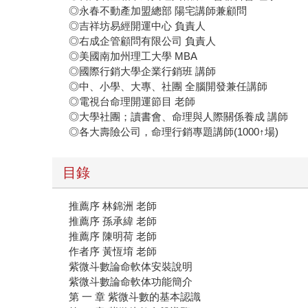
◎永春不動產加盟總部 陽宅講師兼顧問
◎吉祥坊易經開運中心 負責人
◎右成企管顧問有限公司 負責人
◎美國南加州理工大學 MBA
◎國際行銷大學企業行銷班 講師
◎中、小學、大專、社團 全腦開發兼任講師
◎電視台命理開運節目 老師
◎大學社團；讀書會、命理與人際關係養成 講師
◎各大壽險公司，命理行銷專題講師(1000↑場)
目錄
推薦序 林錦洲 老師
推薦序 孫承緯 老師
推薦序 陳明荷 老師
作者序 黃恆堉 老師
紫微斗數論命軟体安裝說明
紫微斗數論命軟体功能簡介
第 一 章 紫微斗數的基本認識