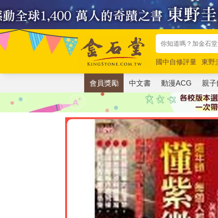
國中自修評量
東野
唯紅花綻放
奧德賽
會員獎勵
中文書
動漫ACG
親子