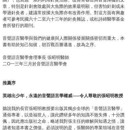
章，特別是針刺會陰處與大魚際的效果最明顯，但害怕針刺或未
學過針灸者，建議常按揉大魚際亦有改善作用。對這方面有興趣
者可參考民國六十二至六十三年的針灸雜誌，或杜詩綿醫學基金
會所發行的期刊。
音聲語言醫學與我們的健康與人際關係發展關係密切而重大，本
書有助於知己知彼，朝百戰百勝邁進，故為之序。
音聲語言醫學會理事長 張昭明醫師
二O一三年三月於音聲語言醫學會
推薦序
英雄出少年，永遠的音聲語言學權威-----令人尊敬的張昭明教授
聽說我的長官張昭明教授要出版其獨步全球的「音聲語言醫學」
通俗專著，以造福世人，讓此鑽研多年的知識不致失傳，十分讚
佩，因此應出版社之命，略述我對張主任的瞭解與知遇之情，讓
讀者知道本書之價值。必須說明的是，張醫師的專業領域在音聲