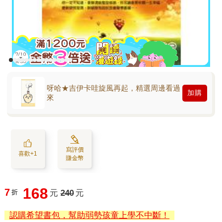
呀哈★吉伊卡哇旋風再起，精選周邊看過
加購
來
寫評價
喜歡+1
賺金幣
168
7
折
元
240
元
認購希望書包，幫助弱勢孩童上學不中斷！