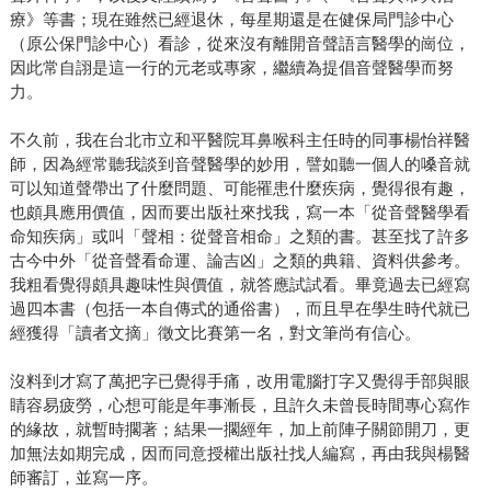
療》等書；現在雖然已經退休，每星期還是在健保局門診中心
（原公保門診中心）看診，從來沒有離開音聲語言醫學的崗位，
因此常自詡是這一行的元老或專家，繼續為提倡音聲醫學而努
力。
不久前，我在台北市立和平醫院耳鼻喉科主任時的同事楊怡祥醫
師，因為經常聽我談到音聲醫學的妙用，譬如聽一個人的嗓音就
可以知道聲帶出了什麼問題、可能罹患什麼疾病，覺得很有趣，
也頗具應用價值，因而要出版社來找我，寫一本「從音聲醫學看
命知疾病」或叫「聲相：從聲音相命」之類的書。甚至找了許多
古今中外「從音聲看命運、論吉凶」之類的典籍、資料供參考。
我粗看覺得頗具趣味性與價值，就答應試試看。畢竟過去已經寫
過四本書（包括一本自傳式的通俗書），而且早在學生時代就已
經獲得「讀者文摘」徵文比賽第一名，對文筆尚有信心。
沒料到才寫了萬把字已覺得手痛，改用電腦打字又覺得手部與眼
睛容易疲勞，心想可能是年事漸長，且許久未曾長時間專心寫作
的緣故，就暫時擱著；結果一擱經年，加上前陣子關節開刀，更
加無法如期完成，因而同意授權出版社找人編寫，再由我與楊醫
師審訂，並寫一序。