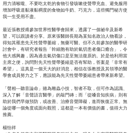
用力清喉嚨、不要吃太乾的食物引發咳嗽使聲帶充血、避免服用
增加呼吸道黏液黏稠度的食物如牛奶、巧克力，這些獨門秘方使
我一生受用不盡。
最近張教授甫參加世界性醫學會歸來，透露了一個祕辛及新希
望，可以跟讀者分享。原來張醫師長期為某知名政治人物看診，
得知其罹患先天性聲帶萎縮，無藥可醫。但不久前參加的醫學研
討會中，有研究者報告「幹細胞有助於氣切患者傷口癒合」，令
他大感興趣，因為過去氣切傷口是至無法復原的。於是他利用當
主席之便，詢問對先天性聲帶萎縮是否有幫助，答案是「非常有
希望」。這真是一個天大的好消息，相信在張教授及其領導的醫
學會成員努力之下，應該能為先天性聲帶萎縮患者帶來新希望。
「聲相---聽音論命」雖為雕蟲小技，智者不取，但可作為認識、
深入了解「音聲語言醫學」的敲門磚；而「從嗓音知疾病」則有
助於我們早做預防，或改善、治療音聲障礙，進而恢復正常。無
論從哪一個角度或面向觀照，這都是一本有價值的書，值得大力
推薦。
楊怡祥