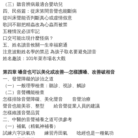
（三）聽音辨病最適合嬰幼兒
四、民俗篇：從床笫間音聲也能斷病
從叫床聲能否判斷真心或虛情假意
歌詞不願把精蟲改為心蟲而被禁
五種情況必須牢記
口交可能出現什麼怪病？
五、姓名讀音攸關一生幸福窮通
注意波動姓名學的禁忌 為孩子取名要避免諧音
姓名趣談：101年菜市場名大觀
第四章 嗓音也可以美化或改善---怎樣護嗓、改善破相音
一、發聲障礙的診治之道
（一）一般理學檢查：聽診、視診、觸診
（二）音聲機能檢查
怎樣排除音聲障礙、美化聲音 音聲治療
聲音也能美容、整型 給音聲從業人員的建議
怎樣維護音聲品質
二、中醫的音聲補養之道可供參考
（一）補氣（精氣神補養）
試練六字訣氣功 練習丹田氣 唸經也是一種氣功