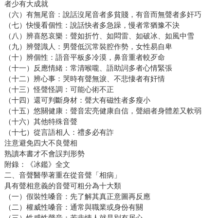
者少有大成就
（六）有無尾音：說話沒尾音者多貧賤，有音而無聲者多奸巧
（七）快慢看個性：說話快者多急躁，慢者常猶豫不決
（八）辨喜怒哀樂：聲如折竹、如悶雷、如破冰、如風中雪
（九）辨聲識人：男聲低沉常裝腔作勢，女性易自卑
（十）辨個性：語音平板多冷漠，鼻音重者較歹命
（十一）反應情緒：常清喉嚨、語助詞多者心情緊張
（十二）辨心事：哭時有聲無淚、不悲悽者有奸情
（十三）怪聲怪調：可能心術不正
（十四）還可判斷身材：聲大有磁性者多瘦小
（十五）悠關健康：聲音宏亮健康自信，聲細者身體差又軟弱
（十六）其他特殊音聲
（十七）從言語相人：禮多必有詐
注意避免四大不良聲相
熟讀本書才不會誤判形勢
附錄：《冰鑑》全文
二、音聲醫學著重在從音聲「相病」
具有聲相意義的音聲可粗分為十大類
（一）假裝性嗓音：先了解其真正意圖再反應
（二）權威性嗓音：通常與職業或身份有關
（三）性感性聲音：若非情人就是別有居心