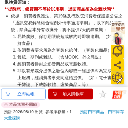
退換貨須知：
**提醒您，鑑賞期不等於試用期，退回商品須為全新狀態**
依據「消費者保護法」第19條及行政院消費者保護處公告之
「通訊交易解除權合理例外情事適用準則」，以下商品購買
後，除商品本身有瑕疵外，將不提供7天的猶豫期：
易於腐敗、保存期限較短或解約時即將逾期。（如：生
鮮食品）
依消費者要求所為之客製化給付。（客製化商品）
報紙、期刊或雜誌。（含MOOK、外文雜誌）
經消費者拆封之影音商品或電腦軟體。
非以有形媒介提供之數位內容或一經提供即為完成之線
上服務，經消費者事先同意始提供。（如：電子書、電
子雜誌、下載版軟體、虛擬商品…等）
已拆封之個人衛生用品。（如：內衣褲、刮鬍刀、除毛
立即結帳
加入購物車
刀…等）
※ 本品無額外回饋
若非上列種類商品，均享有到貨7天的猶豫期（含例假
日）。
預計 2026/08/10 出貨
參考庫存量：1
預訂門市商品
門市庫存
大量採購
辦理退換貨時，商品（組合商品恕無法接受單獨退貨）必須
是您收到商品時的原始狀態（包含商品本體、配件、贈品、