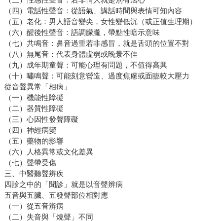
（四）電話性聲音：從語氣、講話時間與表情可知內容
（五）老化：男人語音變尖，女性變低沉（或正值生理期）
（六）醒後性聲音：語調朦朧，帶點性暗示意味
（七）共鳴音：鼻音過重若非感冒，就是舌頭的位置不對
（八）無尾音：代表身體虛弱或晚景不佳
（九）成年期童聲：可能心理有問題，不值得高興
（十）嘯鳴聲：可能刻意營造、過度焦慮或面臨較大壓力
從音聲異常「相病」
（一）機能性障礙
（二）器質性障礙
（三）心因性發聲障礙
（四）神經病變
（五）藥物的影響
（六）人格異常或文化差異
（七）聲帶受傷
三、中醫聽聲辨疾
四診之中的「聞診」就是以音聲辨病
五音與五臟、五發聲部位相對應
（一）從五音辨病
（二）失音與「燒聲」不同