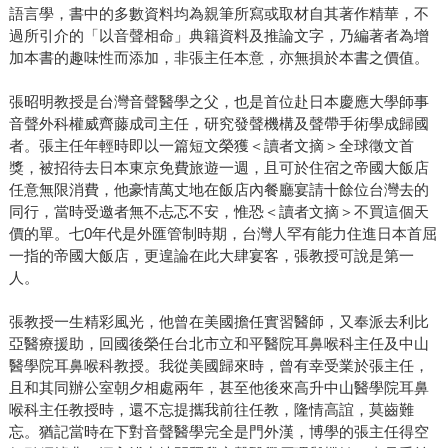
語言學，書中的多數資料均為親筆所寫或取材自其著作精華，不
過所引介的「以音聲相命」典籍資料及推論文字，乃編著者為增
加本書的趣味性而添加，非張主任本意，亦無損於本書之價值。
張昭明教授是台灣音聲醫學之父，也是首位赴日本慶應大學師事
音聲外科權威齊藤成司主任，研究發聲機構及聲帶手術學成歸國
者。張主任年輕時即以一篇短文榮獲＜讀者文摘＞全球徵文首
獎，被招待去日本東京免費旅遊一週，且可於住宿之帝國大飯店
任意無限消費，他豪情萬丈地在飯店內餐廳宴請十餘位台灣去的
同行，當時受邀者無不忐忑不安，惟恐＜讀者文摘＞不買這個天
價的單。七0年代是外匯管制時期，台灣人罕有能力住進日本首屈
一指的帝國大飯店，更遑論在此大肆宴客，張教授可說是第一
人。
張教授一生精彩風光，他曾在美國擔任實習醫師，又奉派去利比
亞醫療援助，回國後榮任台北市立和平醫院耳鼻喉科主任及中山
醫學院耳鼻喉科教授。我從美國歸來時，曾有幸受業於張主任，
且和其同辦公室朝夕相處兩年，甚至他後來高升中山醫學院耳鼻
喉科主任教授時，還不忘提攜我前往任教，隆情高誼，莫齒難
忘。猶記當時在下對音聲醫學完全是門外漢，博學的張主任得空