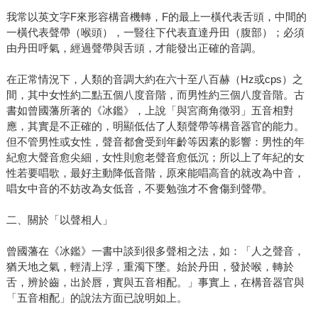
我常以英文字F來形容構音機轉，F的最上一橫代表舌頭，中間的
一橫代表聲帶（喉頭），一豎往下代表直達丹田（腹部）；必須
由丹田呼氣，經過聲帶與舌頭，才能發出正確的音調。
在正常情況下，人類的音調大約在六十至八百赫（Hz或cps）之
間，其中女性約二點五個八度音階，而男性約三個八度音階。古
書如曾國藩所著的《冰鑑》，上說「與宮商角徵羽」五音相對
應，其實是不正確的，明顯低估了人類聲帶等構音器官的能力。
但不管男性或女性，聲音都會受到年齡等因素的影響：男性的年
紀愈大聲音愈尖細，女性則愈老聲音愈低沉；所以上了年紀的女
性若要唱歌，最好主動降低音階，原來能唱高音的就改為中音，
唱女中音的不妨改為女低音，不要勉強才不會傷到聲帶。
二、關於「以聲相人」
曾國藩在《冰鑑》一書中談到很多聲相之法，如：「人之聲音，
猶天地之氣，輕清上浮，重濁下墜。始於丹田，發於喉，轉於
舌，辨於齒，出於唇，實與五音相配。」事實上，在構音器官與
「五音相配」的說法方面已說明如上。