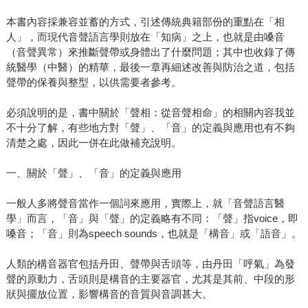
本書內容採兼容並蓄的方式，引述傳統典籍部份的重點在「相
人」，而現代音聲語言學則放在「知病」之上，也就是由嗓音
（音聲異常）來推斷聲帶或身體出了什麼問題；其中也收錄了傳
統醫學（中醫）的精華，最後一章再細述改善與防治之道，包括
聲帶的保養與整型，以供需要者參考。
必須說明的是，書中關於「聲相：從音聲相命」的相關內容我並
不十分了解，有些地方對「聲」、「音」的定義與應用也有不夠
清楚之處，因此一併在此做補充說明。
一、關於「聲」、「音」的定義與應用
一般人多將聲音當作一個詞來應用，實際上，就「音聲語言醫
學」而言，「音」與「聲」的定義略有不同：「聲」指voice，即
嗓音；「音」則為speech sounds，也就是「構音」或「語音」。
人類的構音器官包括丹田、聲帶與舌頭等，由丹田「呼氣」為發
聲的原動力，舌頭則是構音的主要器官，尤其是其前、中段的形
狀與擺放位置，影響構音的音質與音調甚大。