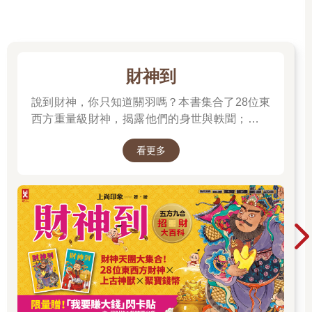
財神到
說到財神，你只知道關羽嗎？本書集合了28位東
西方重量級財神，揭露他們的身世與軼聞；也介
紹各種招財神獸、聚財寶物，帶你收穫滿滿的智
看更多
慧與正能量；從神話、文學、歷史到民間信仰，
走進一座華麗的紙上財神文化博物館。