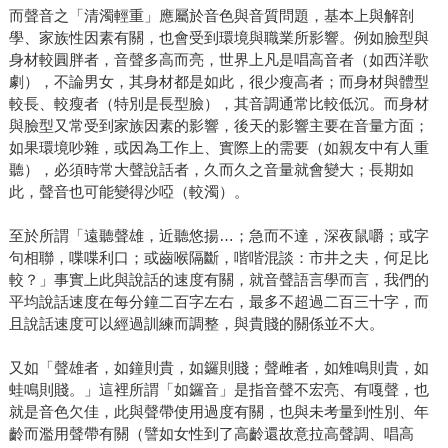
而聲音之「清濁輕重」應屬於音色與音質問題，基本上與解剖
學、家族性因素有關，也會受到環境與職業所影響。例如臉型與
身材較圓胖者，音聲多高而亮，世界上凡是唱高音者（如西洋歌
劇），不論男女，其身材都是如此，很少瘦高者；而身材與體型
較長、較瘦者（特別是長型臉），其音調通常比較低沉。而身材
與臉型又常受到家族因素的影響，後天的影響主要在音量方面；
如果環境吵雜，或因為工作上、實際上的需要（如親友中有人重
聽），必須時常大聲說話者，久而久之音量就會變大；長期如
此，聲音也可能變得沙啞（較濁）。
至於所謂「遠聽聲雄，近聽悠揚…；急而不達，深夜鼠嚼；或字
句相聯，喋喋利口；或齒喉隔斷，喈喈混談：市井之夫，何足比
較？」事實上此與說話的速度有關，就音聲語言學而言，我們的
平均說話速度在每分鐘二百字左右，最多不超過二百三十字，而
且說話速度可以經過訓練而調整，與貴賤的關係並不大。
又如「聲雄者，如鐘則貴，如鑼則賤；聲雌者，如雉鳴則貴，如
蛙鳴則賤。」這裡所謂「如鑼音」是指音聲不宏亮、有嘎聲，也
就是音色欠佳，此與聲帶使用過度有關，也與未考量到性別、年
齡而濫用聲帶有關（譬如女性到了高齡還故意拉高聲調、唱高