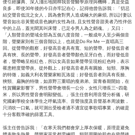
便引經據典、深入淺出地開釋我音聲醫學原理與機轉，真是受益
良多，即使30年後的今日亦牢記在心，記得他曾告訴我：「切忌
結交聲音低沈之女人，因為會對男人造成極大的麻煩, 所以討妻以
聲音如出谷黃鶯或音色婉約女性為佳, 且女性聲音甜美者乃性伴侶
中的上品，蓋光聞其叫床聲，已足令男人為之銷魂。」又曰：
「人類聲音的聲域全部為五個八度音階，一般成年人至少兩個音
階，聲樂家則有三個音階以上，也就是Do Re Me 一直唱高三
回。從聲帶的觀察，好發高音者具有寬、短的聲帶。好發低音者
具有狹、長的聲帶。好發高音者聲帶顏色呈牙白色，而好發低音
者，聲帶略呈粉紅色，所以女高音如果聲帶呈現粉紅色時，表示
罹患輕度聲帶炎。從外觀上，好發高音者具有圓臉、短頸、厚胸
的特徵，如義大利名聲樂家帕瓦洛提；好發低音者則具有長臉、
狹頸、扁胸的特徵，如原野三重唱的瘦弟弟。當青春期開始，在
性賀爾蒙影響下，男性聲帶會增長一公分，女性只增長三~四毫
米，所以男性聲音會明顯變低。」張主任曾利用音聲分析儀，研
究國劇學校全体學生之呼氣流率、音聲強度及音聲基本周波數，
只消吹一口氣，就可測出受檢者適不適宜從事歌唱事業，的確是
十分客觀準確的篩選工具。
張主任曾告訴我：「在寒天我們都會穿上厚衣保暖，原理是避免
體表散失熱量。聲樂家平常都需練唱，頸部周圍的肌肉在發聲後