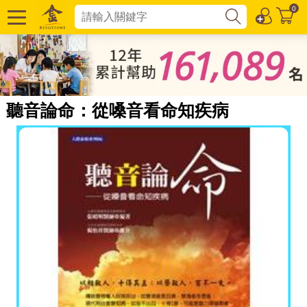
0
聽音論命：從嗓音看命知疾病