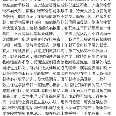
會產生疲勞物質。由於過度發聲造成頸部血流不良，此疲勞物質
較不易代謝，積蓄在喉部會引起咽喉不適。冷天人體之血管為避
免散熱，總是收縮，血管循環當然不如夏天順暢，因此在寒冬發
聲，疲勞物質更難清除，如能採取頸部周圍保暖法，則疲勞物質
會快速被運走，發聲機能較易恢復，帕瓦洛提平日頸部總圍一條
圍巾且不吹冷氣即是基於此理。」「聲帶從起床起六小時內尚呈
休眠狀態，所以演唱會都安排在夜間。我們早上醒來聲音都略微
沙啞，經過一段時間發聲後，接近中午就可發出較平滑的聲音。
有人用青蛙實驗，以電流刺激其肌肉，第二次比第一次收縮力
強，經過幾次後，肌肉收縮便達最高強度，此時即使增強刺激，
收縮強度亦不變，反而過度刺激會使收縮強度減低，聲帶的構造
同樣也是肌肉，所以在進入佳境前必先暖聲，演唱會安排在晚上
就是讓聲帶滑行至巔峰狀態，如果演唱會安排在早上者，為保護
聲帶必須更早起床，發大聲調音，否則聲帶容易受損。」此外，
張主任也常指導我一些臨床小撇步，如遇到打膈不停的病人可輕
壓其扁桃腺，誘發嘔吐感即可解除：鼻出血病人可在傷口敷雲南
白藥止血；女性生理期看鼻黏膜是否充血就即可知曉，避免多
問；說話時上身要直立且收小腹，用丹田發聲，可免聲帶結節；
說小聲話或悄悄話因喉部肌肉須更用力反而有害聲帶；倒嗓者不
要在吵雜的環境中說話（如在馬路上接手機）且不能熬夜、不要