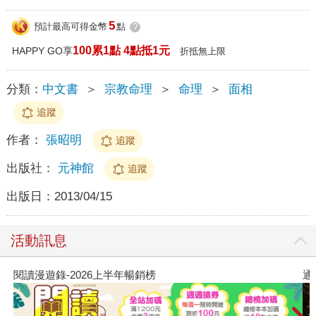
5
預計最高可得金幣
點
?
100累1點 4點抵1元
HAPPY GO享
折抵無上限
分類：
中文書
＞
宗教命理
＞
命理
＞
面相
追蹤
作者：
張昭明
追蹤
出版社：
元神館
追蹤
出版日：
2013/04/15
活動訊息
閱讀漫遊錄-2026上半年暢銷榜
通