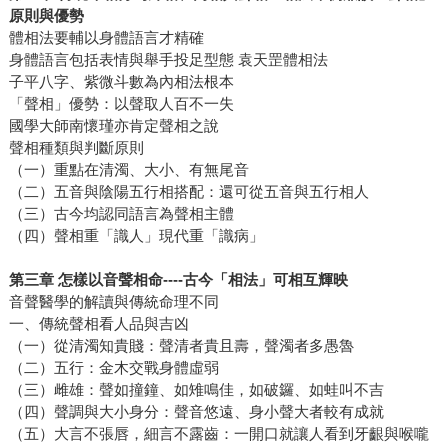
原則與優勢
體相法要輔以身體語言才精確
身體語言包括表情與舉手投足型態 袁天罡體相法
子平八字、紫微斗數為內相法根本
「聲相」優勢：以聲取人百不一失
國學大師南懷瑾亦肯定聲相之說
聲相種類與判斷原則
（一）重點在清濁、大小、有無尾音
（二）五音與陰陽五行相搭配：還可從五音與五行相人
（三）古今均認同語言為聲相主體
（四）聲相重「識人」現代重「識病」
第三章 怎樣以音聲相命----古今「相法」可相互輝映
音聲醫學的解讀與傳統命理不同
一、傳統聲相看人品與吉凶
（一）從清濁知貴賤：聲清者貴且壽，聲濁者多愚魯
（二）五行：金木交戰身體虛弱
（三）雌雄：聲如撞鐘、如雉鳴佳，如破鑼、如蛙叫不吉
（四）聲調與大小身分：聲音悠遠、身小聲大者較有成就
（五）大言不張唇，細言不露齒：一開口就讓人看到牙齦與喉嚨