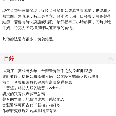
現代音聲語言學發現，從嗓音可診斷音聲異常與障礙，也能相人
知吉凶。建議說話時上身直立、收小腹，用丹田發聲，可免聲帶
結節；若要長時間說話或唱歌，最好提早二小時起床，同時少吃
牛奶、巧克力等易增加呼吸道黏液的食物。
其他妙法還有很多，切勿錯過。
目錄
推薦序：英雄出少年---台灣音聲醫學之父 張昭明教授
審訂並序：從嗓音看命知疾病---音聲語言醫學之現代應用
前言：音聲揭露身心健康與富貴窮通信息
「音聲」特指人類的嗓音（voice）
嬰兒的哭聲代表多重意義
聲音的力量：能傳情達意、感染他人
音聲醫學可與古代「聲相」相輝映
作者研究發現姓名與鼻咽癌有關