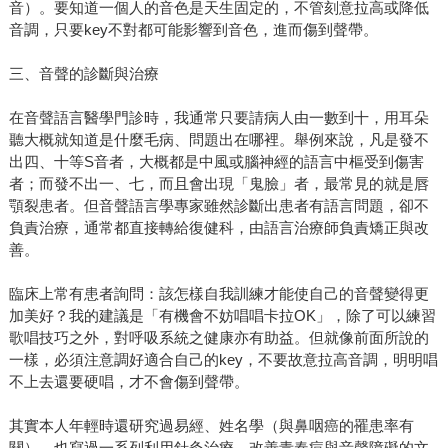
音）。要知道一個人的音色是天生固定的，不管刻意拉高或降低
音調，只要key不對都可能影響到音色，進而傷到聲帶。
三、音聲的診斷與治療
在音聲語言醫學門診時，我通常只要請病人由一數到十，用耳朵
聽大概就知道是什麼毛病、問題出在哪裡。舉例來說，凡是發不
出四、十等S音者，大概都是中風或腦神經的語言中樞受到傷害
者；而發不出一、七，而且會出現「鬼臉」者，最常見的就是唇
顎裂患者。但音聲語言學專家雖然診斷出患者有語言問題，卻不
負責治療，通常都直接轉給復健科，由語言治療師負責矯正與改
善。
臨床上常有患者詢問：該怎樣自我訓練才能使自己的音聲變得更
加美好？我的建議是「有機會不妨唱唱卡拉OK」，除了可以練習
歌唱技巧之外，對呼吸系統之健康亦有助益。但就像前面所說的
一樣，必須注意調好適合自己的key，不要故意拉高音調，明明唱
不上去還要硬唱，才不會傷到聲帶。
其實本人年輕時還研究過易經、姓名學（與鼻咽癌的罹患率有
關），也寫過一系列利用針灸治療、改善青春痘與音聲障礙的文