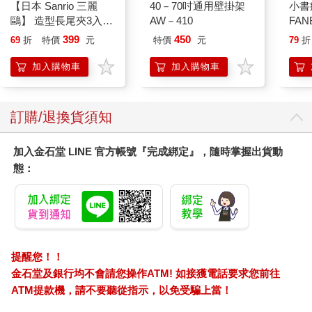
【日本 Sanrio 三麗
40－70吋通用壁掛架
小書
鷗】 造型長尾夾3入組
AW－410
FAN
(8款可選) 凱蒂貓 Hello
成為
399
450
69
折
特價
元
特價
元
79
折
Kitty 庫洛米 布丁狗 酷
段！
企鵝
加入購物車
加入購物車
訂購/退換貨須知
加入金石堂 LINE 官方帳號『完成綁定』，隨時掌握出貨動
態：
提醒您！！
金石堂及銀行均不會請您操作ATM! 如接獲電話要求您前往
ATM提款機，請不要聽從指示，以免受騙上當！