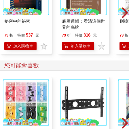
祕密中的祕密
底層邏輯：看清這個世
刪掉
界的底牌
537
316
79
折
特價
元
79
折
特價
元
79
折
加入購物車
加入購物車
您可能會喜歡