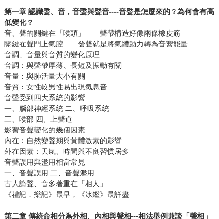
第一章 認識聲、音，音聲與聲音----音聲是怎麼來的？為何會有高
低變化？
音、聲的關鍵在「喉頭」 聲帶構造好像兩條橡皮筋
關鍵在聲門上氣腔 發聲就是將氣體動力轉為音響能量
音調、音量與音質的變化原理
音調：與聲帶厚薄、長短及振動有關
音量：與肺活量大小有關
音質：女性較男性易出現氣息音
音聲受到四大系統的影響
一、腦部神經系統 二、呼吸系統
三、喉部 四、上聲道
影響音聲變化的幾個因素
內在：自然變聲期與黃體激素的影響
外在因素：天氣、時間與不良習慣居多
音聲誤用與濫用相當常見
一、音聲誤用 二、音聲濫用
古人論聲、音多著重在「相人」
《禮記．樂記》最早，《冰鑑》最詳盡
第二章 傳統命相分為外相、內相與聲相---相法舉例兼談「聲相」