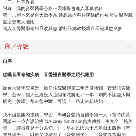
（二）日常保養
附錄：我的音聲醫學心路---因緣際會進入耳鼻喉科
第一志願本來是台大數學系 連想當內科住院醫師也被否決 醫學藏
書之豐無人能比
踏入音聲醫學領域且改其志 蒙杜詩綿教授親自示範獲益良多
序／導讀
自序
從嗓音看命知疾病---音聲語言醫學之現代應用
從台大醫學院畢業、擔任住院醫師第二年首度接觸「音聲語言醫
學」至今，個人已經投入這個領域將近四十年，期間不論臨床與
研究（教學）都未曾中斷，可謂「一路走來始終如一」。
我不但是國內接觸、學習、專研音聲語言醫學第一人（當時由英
國請來一位言語治療師Audrey Smithson負責傳授，中文名「施美
聲」，譯得真是十分貼切。），早在民國六十八年就出版過《音
聲外科學》，以後又陸續寫了《音聲醫學》、《音聲異常與治