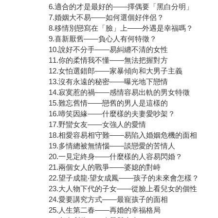
6.適合的才是最好的——擇偶要「黑白分明」
7.婚姻大不易——如何選個好伴侶？
8.移情別戀寫在「臉」上——外遇是幸福嗎？
9.喜新厭舊——負心人有何特徵？
10.說好不分手——易糾纏不清的女性
11.你的柔情我不懂——無法把握對方
12.女怕選錯郎——家暴傾向和大男子主義
13.沒有永遠的秘密——曝光地下戀情
14.寂寞惹的禍——感情容易出軌的男女特徵
15.難忘舊情——戀舊的男人是這樣的
16.啼笑因緣——什麼樣的夫妻愛吵架？
17.野蠻女友——女強人的愛情
18.相愛容易相守難——易陷入婚姻危機的面相
19.多情總被無情惱——談戀愛的苦情人
20.一見定終身——什麼樣的人容易閃婚？
21.兩個女人的戰爭——婆媳的對峙
22.望子成龍‧望女成鳳——孩子的未來會怎樣？
23.大人物下代的子女——從臉上看兒女的個性
24.愛要講究方式——最寵孩子的面相
25.人生第二春——再婚的幸福格局