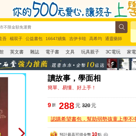
圭吾
楊双子
公益書包
16647續集
吉伊卡哇
高希均
通靈藥師
路邊攤新作
馬斯克
玩具總動員5
超慢跑
館
英文書
雜誌
電子書
文具
玩具親子
3C電玩
家
讀故事，學面相
簡單、易懂、好上手！
288
9
折
元
320
元
認購希望書包，幫助弱勢孩童上學不
10
預計最高可得金幣
點
?