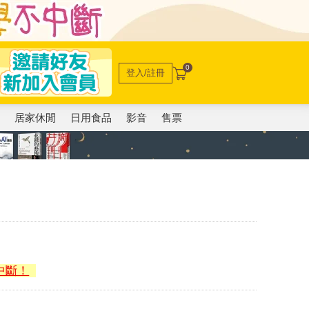
0
登入/註冊
電
居家休閒
日用食品
影音
售票
中斷！