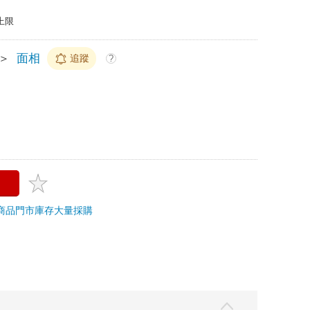
上限
＞
面相
追蹤
?
商品
門市庫存
大量採購