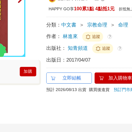
100累1點 4點抵1元
HAPPY GO享
折抵無
分類：
中文書
＞
宗教命理
＞
命理
作者：
林進來
追蹤
?
出版社：
知青頻道
追蹤
?
出版日：
2017/04/07
加購
立即結帳
加入購物車
預計 2026/08/13 出貨
購買後進貨
預訂門市