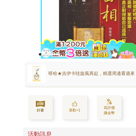
呀哈★吉伊卡哇旋風再起，精選周邊看過來
寫評價
好書
喜歡+1
賺金幣
活動訊息