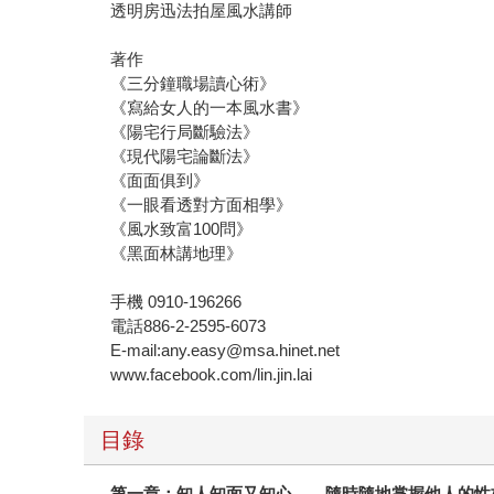
透明房迅法拍屋風水講師
著作
《三分鐘職場讀心術》
《寫給女人的一本風水書》
《陽宅行局斷驗法》
《現代陽宅論斷法》
《面面俱到》
《一眼看透對方面相學》
《風水致富100問》
《黑面林講地理》
手機 0910-196266
電話886-2-2595-6073
E-mail:any.easy@msa.hinet.net
www.facebook.com/lin.jin.lai
目錄
第一章：知人知面又知心
——
隨時隨地掌握他人的性