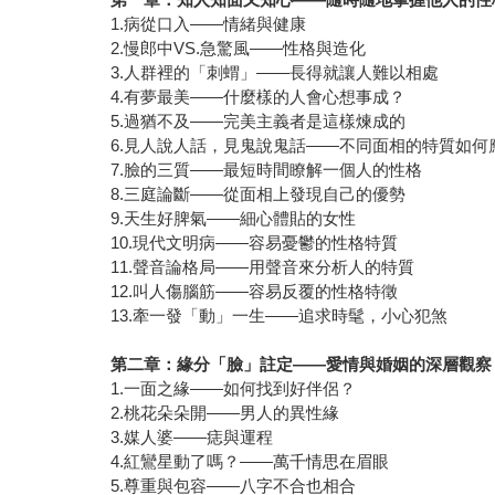
1.病從口入——情緒與健康
2.慢郎中VS.急驚風——性格與造化
3.人群裡的「刺蝟」——長得就讓人難以相處
4.有夢最美——什麼樣的人會心想事成？
5.過猶不及——完美主義者是這樣煉成的
6.見人說人話，見鬼說鬼話——不同面相的特質如何
7.臉的三質——最短時間瞭解一個人的性格
8.三庭論斷——從面相上發現自己的優勢
9.天生好脾氣——細心體貼的女性
10.現代文明病——容易憂鬱的性格特質
11.聲音論格局——用聲音來分析人的特質
12.叫人傷腦筋——容易反覆的性格特徵
13.牽一發「動」一生——追求時髦，小心犯煞
第二章：緣分「臉」註定
——
愛情與婚姻的深層觀察
1.一面之緣——如何找到好伴侶？
2.桃花朵朵開——男人的異性緣
3.媒人婆——痣與運程
4.紅鸞星動了嗎？——萬千情思在眉眼
5.尊重與包容——八字不合也相合