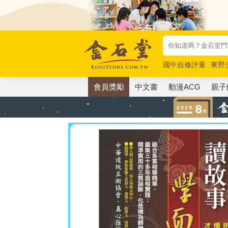
國中自修評量
東野
唯紅花綻放
奧德賽
會員獎勵
中文書
動漫ACG
親子