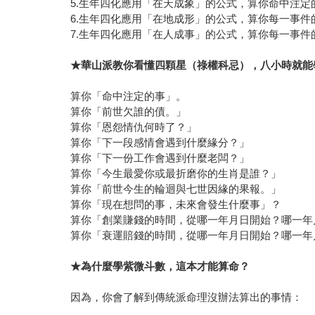
5.生年四化應用「在天成象」的公式，算你命中注定
6.生年四化應用「在地成形」的公式，算你每一事件
7.生年四化應用「在人成事」的公式，算你每一事件
★
華山派教你看懂四顆星（祿權科忌），八小時就能
算你「命中注定的事」。
算你「前世欠誰的債。」
算你「恩怨情仇何時了？」
算你「下一段感情會遇到什麼緣分？」
算你「下一份工作會遇到什麼老闆？」
算你「今生最愛你或最折磨你的生肖是誰？」
算你「前世今生的輪迴與七世因緣的果報。」
算你「現在想問的事，未來會發生什麼事」？
算你「創業賺錢的時間，從哪一年月日開始？哪一年
算你「衰運賠錢的時間，從哪一年月日開始？哪一年
★
為什麼學紫微斗數，這本才能算命？
因為，你會了解到傳統派命理沒辦法算出的事情：