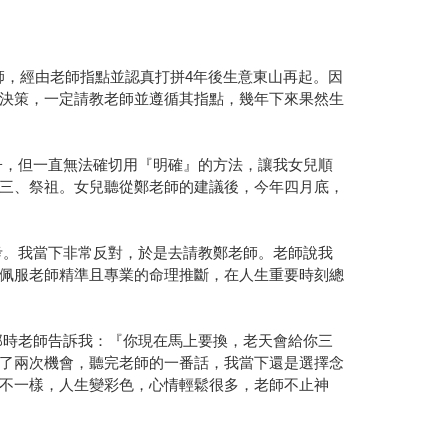
師，經由老師指點並認真打拼4年後生意東山再起。因
決策，一定請教老師並遵循其指點，幾年下來果然生
子，但一直無法確切用『明確』的方法，讓我女兒順
三、祭祖。女兒聽從鄭老師的建議後，今年四月底，
考。我當下非常反對，於是去請教鄭老師。老師說我
很佩服老師精準且專業的命理推斷，在人生重要時刻總
那時老師告訴我：『你現在馬上要換，老天會給你三
了兩次機會，聽完老師的一番話，我當下還是選擇念
不一樣，人生變彩色，心情輕鬆很多，老師不止神