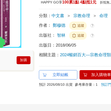
100累1點 4點抵1元
HAPPY GO享
折抵無
分類：
中文書
＞
宗教命理
＞
命理
作者：
鄭穆德
追蹤
?
出版社：
智林
追蹤
?
出版日：
2018/06/05
相關主題：
2024暢銷百大—宗教命理類T
加購
立即結帳
加入購物車
預計 2026/08/10 出貨
參考庫存量：1
預訂