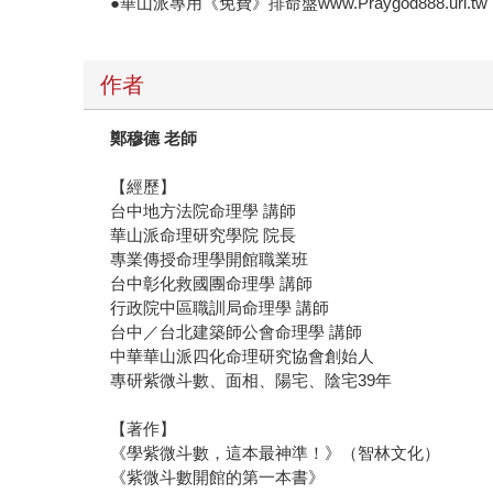
●華山派專用《免費》排命盤www.Praygod888.url.tw
作者
鄭穆德
老師
【經歷】
台中地方法院命理學 講師
華山派命理研究學院 院長
專業傳授命理學開館職業班
台中彰化救國團命理學 講師
行政院中區職訓局命理學 講師
台中／台北建築師公會命理學 講師
中華華山派四化命理研究協會創始人
專研紫微斗數、面相、陽宅、陰宅39年
【著作】
《學紫微斗數，這本最神準！》（智林文化）
《紫微斗數開館的第一本書》