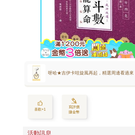
呀哈★吉伊卡哇旋風再起，精選周邊看過來
寫評價
喜歡+1
賺金幣
活動訊息