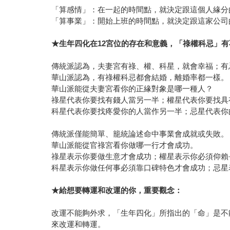
「算感情」：在一起的時間點，就決定跟這個人緣分
「算事業」：開始上班的時間點，就決定跟這家公司
★
生年四化在
12
宮位的存在和意義，「祿權科忌」有
傳統派認為，夫妻宮有祿、權、科星，就會幸福；有
華山派認為，有祿權科忌都會結婚，離婚率都一樣。
華山派能從夫妻宮看你的正緣對象是哪一種人？
祿星代表你要找有錢人當另一半；權星代表你要找具
科星代表你要找疼愛你的人當作另一半；忌星代表你
傳統派僅能簡單、籠統論述命中事業會成就或失敗。
華山派能從官祿宮看你做哪一行才會成功。
祿星表示你要做生意才會成功；權星表示你必須仰賴
科星表示你做任何事必須靠口碑特色才會成功；忌星
★
給想要轉運和改運的你，重要觀念：
改運不能夠外求，「生年四化」所指出的「命」是不
來改運和轉運。