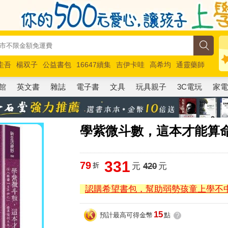
圭吾
楊双子
公益書包
16647續集
吉伊卡哇
高希均
通靈藥師
路邊攤新作
馬斯克
玩具總動員5
超慢跑
館
英文書
雜誌
電子書
文具
玩具親子
3C電玩
家
學紫微斗數，這本才能算
331
79
折
元
420
元
認購希望書包，幫助弱勢孩童上學不
15
預計最高可得金幣
點
?