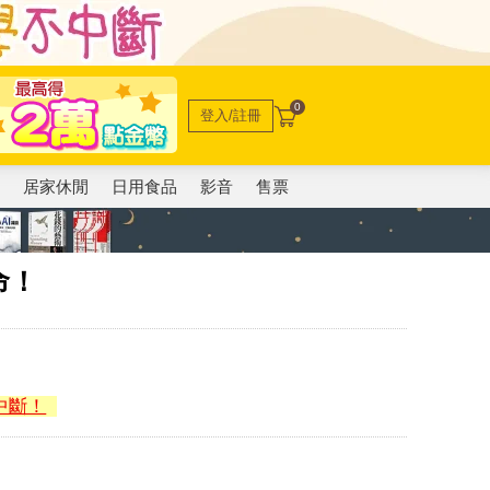
0
登入/註冊
電
居家休閒
日用食品
影音
售票
命！
中斷！