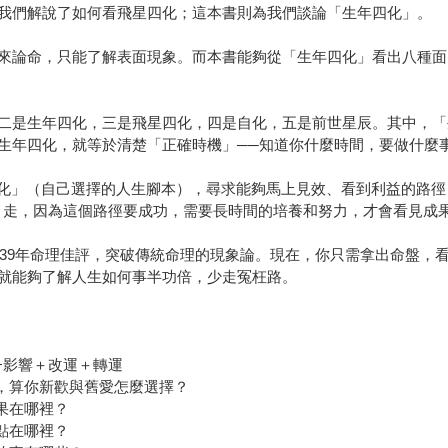
我們解說了如何看飛星四化；這本書則為我們談論「生年四化」。
來論命，只能了解表面現象。而本書能夠從「生年四化」看出八種面
二是生年四化，三是飛星四化，四是自化，五是前世星辰。其中，「
生年四化，就等於清楚「正確時機」──知道你什麼時間，要做什麼
化」（自己選擇的人生腳本），尋求能夠馬上見效、看到利益的路徑，
）走，因為這個路徑要成功，需要長時間的培養和努力，才會看見成
積39年命理佳評，突破傳統命理的現象論。現在，你只需拿出命盤，
你就能夠了解人生如何事半功倍，少走冤枉路。
+影響＋改運＋轉運
式，算你新歡與舊愛怎麼選擇？
果在哪裡？
點在哪裡？