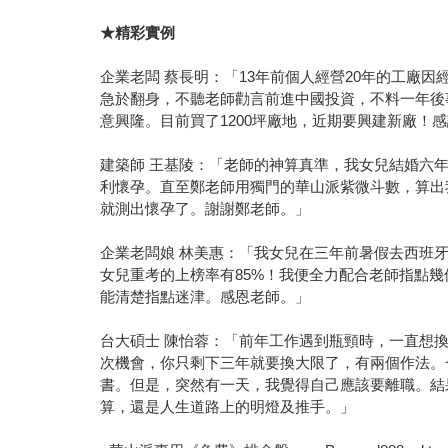
★
精彩實例
企業老闆 蔡長明：「13年前個人經營20年的工廠
急於翻身，不聽老師勸言前進中國投資，不料一年後
意興隆。目前買了1200坪廠地，近期要興建新廠！
建築師 王基陵：「老師的神算真準，我女兒結婚六
利懷孕。直至鄭老師用獨門的華山派紫微斗數，算出
就測出懷孕了。謝謝鄭老師。」
企業老闆娘 林美惠：「我女兒在三年前暑假去西班
女兒重考的上榜率有85%！我便全力配合老師指點
能清楚指點迷津。感恩老師。」
台大碩士 陳怡蓉：「前年工作遇到瓶頸時，一直想
次機會，你只剩下三年就要換大限了，有兩個作法。
書。但是，突然有一天，我覺得自己應該要離職。結
算，還是人生道路上的明燈及推手。」