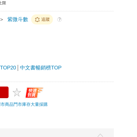
上限
＞
紫微斗數
追蹤
?
OP20
中文書暢銷榜TOP
門市商品
門市庫存
大量採購