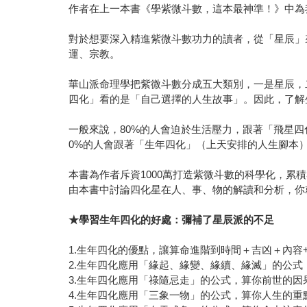
作者在上一本書《學紫微斗數，這本最神準！》中為
對於想要深入精進紫微斗數功力的讀者，從「星辰」
運、宗教。
華山派命理學把紫微斗數分成五大類別，一是星辰，
四化」看的是「自己選擇的人生故事」。因此，了解
一般來說，80%的人會迫於生活壓力，跟著「飛星四
0%的人會跟著「生年四化」（上天安排的人生腳本
本書為作者斥資1000萬打造紫微斗數的科學化，累
由本書中討論四化星在人、事、物的解讀和分析，
★
學習生年四化的好處：彌補了星辰派的不足
1.生年四化的優點，讓算命進階到時間＋吉凶＋內容
2.生年四化應用「緣起、緣變、緣續、緣滅」的公
3.生年四化應用「祿隨忌走」的公式，算你前世的因
4.生年四化應用「三象一物」的公式，算你人生的重