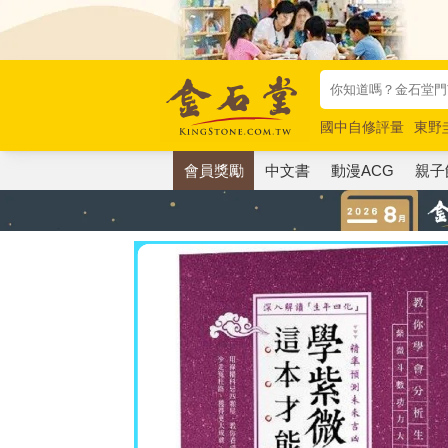
國中自修評量
東野
唯紅花綻放
奧德賽
會員獎勵
中文書
動漫ACG
親子