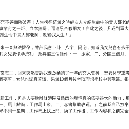
因經營不善面臨破產！人生徬徨茫然之時經友人介紹生命中的貴人鄭老
事業付之一炬、血本無歸，還連累合夥朋友！自此之後，凡遇到重大
感謝生命中貴人鄭老師，改變我人生！」
年來一直無法懷孕，雖然我會卜卦、八字、陽宅，知道我女兒會有孩
我女兒要懷孕成功，應具備三個條件：一、搬家。二、分開三個月。
牙當志工，回來突然告訴我要放棄讀了一年的交大管科，想要休學重
幾個要項，女兒也認真苦讀。果然10個月後考取理想學校中興獸醫。
換新工作，但是人要脫離舒適圈及熟悉的環境真的需要很大的動力，
一、馬上離職，工作馬上來。二、念書幫助改運。』之前我自己放棄
果不到一星期，工作馬上找上門。換了工作後，工作內容和之前完全