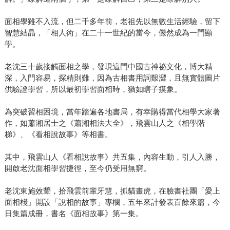
面相學雖不入流，但二千多年前，老祖先以無數生活經驗，留下
智慧結晶，「相人術」在二十一世紀的當今，儼然成為一門顯
學。
老沈三十歲接觸面相之學，發現這門中國古神祕文化，博大精
深，入門容易，探精則難，因為古相書用詞艱澀，且無實體圖片
供驗證學習，所以最初學習面相時，猶如瞎子摸象。
為突破習相困境，當年踏遍各地書局，有幸購得當代相學大家著
作，如蕭湘居士之《蕭湘相法大全》，飛雲山人之《相學階
梯》、《看相說故事》等相書。
其中，飛雲山人《看相說故事》共五集，內容生動，引人入勝，
開啟老沈面相學習捷徑，至今仍受用無窮。
老沈東施效顰，拾飛雲前輩牙慧，抓貓畫虎，在臉書社團「愛上
面相棧」開設「說相的故事」專欄，五年來計發表百餘來篇，今
日集篇成冊，書名《面相故事》第一集。