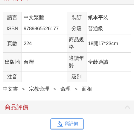
語言
中文繁體
裝訂
紙本平裝
ISBN
9789865526177
分級
普通級
商品規
頁數
224
18開17*23cm
格
適讀年
出版地
台灣
全齡適讀
齡
注音
級別
中文書
＞
宗教命理
＞
命理
＞
面相
商品評價
寫評價