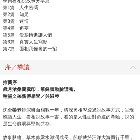
學員看相說故事分享篇
第1篇 人生密碼
第2篇 知足
第3篇 迷情
第4篇 追夢
第5篇 愛邈情逝誰人惜
第6篇 真實人生寫影
第7篇 面相我僅會的一招
序／導讀
推薦序
歲月滄桑圖騰印，筆鋒舞動臉譜魂。
翰墨文采薪傳相學／吳淑琴
沈全榮老師深研面相數十年，將深奧相學透過說故事方式，呈現
臉譜人生，看相說故事一書，看的是人性面對命運的考驗，說的
是生命脆弱與堅韌共存。
故事脈絡，草木仰露水滋潤成長，船舶載於汪洋大海而行千里，