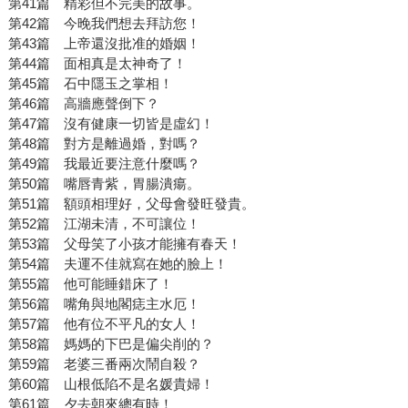
第41篇 精彩但不完美的故事。
第42篇 今晚我們想去拜訪您！
第43篇 上帝還沒批准的婚姻！
第44篇 面相真是太神奇了！
第45篇 石中隱玉之掌相！
第46篇 高牆應聲倒下？
第47篇 沒有健康一切皆是虛幻！
第48篇 對方是離過婚，對嗎？
第49篇 我最近要注意什麼嗎？
第50篇 嘴唇青紫，胃腸潰瘍。
第51篇 額頭相理好，父母會發旺發貴。
第52篇 江湖未清，不可讓位！
第53篇 父母笑了小孩才能擁有春天！
第54篇 夫運不佳就寫在她的臉上！
第55篇 他可能睡錯床了！
第56篇 嘴角與地閣痣主水厄！
第57篇 他有位不平凡的女人！
第58篇 媽媽的下巴是偏尖削的？
第59篇 老婆三番兩次鬧自殺？
第60篇 山根低陷不是名媛貴婦！
第61篇 夕去朝來總有時！