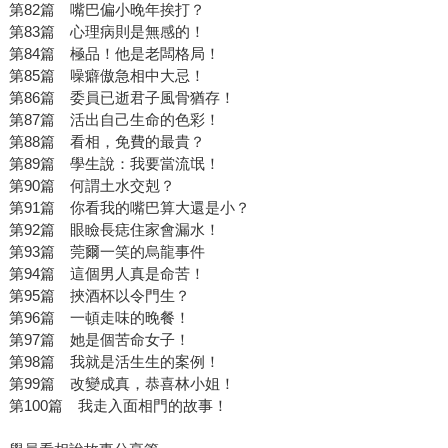
第82篇 嘴巴偏小晚年挨打？
第83篇 心理病則是無感的！
第84篇 極品！他是老闆格局！
第85篇 噪癖傲急相中大忌！
第86篇 委員已逝君子風骨猶存！
第87篇 活出自己生命的色彩！
第88篇 看相，免費的最貴？
第89篇 學生說：我要當流氓！
第90篇 何謂土水交剋？
第91篇 你看我的嘴巴算大還是小？
第92篇 眼瞼長痣住家會漏水！
第93篇 莞爾一笑的烏龍事件
第94篇 這個男人真是命苦！
第95篇 挾酒杯以令門生？
第96篇 一頓走味的晚餐！
第97篇 她是個苦命女子！
第98篇 我就是活生生的案例！
第99篇 改變成真，恭喜林小姐！
第100篇 我走入面相門的故事！