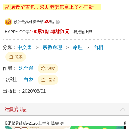
認購希望書包，幫助弱勢孩童上學不中斷！
20
預計最高可得金幣
點
?
100累1點 4點抵1元
HAPPY GO享
折抵無上限
分類：
中文書
＞
宗教命理
＞
命理
＞
面相
追蹤
作者：
沈全榮
追蹤
出版社：
白象
追蹤
出版日：
2020/08/01
活動訊息
閱讀漫遊錄-2026上半年暢銷榜
通