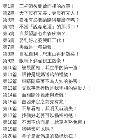
第1篇 三杯酒後開啟面相的故事！
第2篇 天下沒有完美，更沒有完人！
第3篇 看相有必要論斷得那麼準嗎？
第4篇 不當「說命道運」的那張口！
第5篇 自我望診心血管疾病？
第6篇 娶到好老婆興旺三代！
第7篇 美貌是一種福報！
第8篇 自私自利，想東山再起難矣！
第9篇 眼睛下斜偷視主凶毫！
第10篇 被觀面相，我生平的第一遭！
第11篇 眼神是媽媽送給的禮物！
第12篇 眼睛隱藏著不為人知的祕密！
第13篇 父親事業挫敗是我學相的驅動力！
第14篇 面相斷診難產與產難！
第15篇 吉凶未定之前先有兆！
第16篇 不幫看相，我明天就消失！
第17篇 找個好老婆可以禍福相抵！
第18篇 不因不信面相，就享有豁免權！
第19篇 我轉業可以嗎？
第20篇 鼻子是配偶運的指標所在！