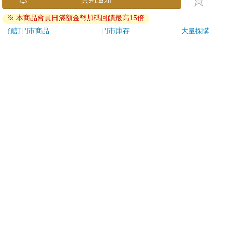
刀…等）
※ 本商品會員日滿額金幣加碼回饋最高15倍
若非上列種類商品，均享有到貨7天的猶豫期（含例假
日）。
預訂門市商品
門市庫存
大量採購
辦理退換貨時，商品（組合商品恕無法接受單獨退貨）必須
是您收到商品時的原始狀態（包含商品本體、配件、贈品、
保證書、所有附隨資料文件及原廠內外包裝…等），請勿直
接使用原廠包裝寄送，或於原廠包裝上黏貼紙張或書寫文
字。
退回商品若無法回復原狀，將請您負擔回復原狀所需費用，
嚴重時將影響您的退貨權益。