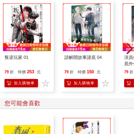
叛逆玩家 01
請解開故事謎底 04
演員
底外
253
150
79
折
特價
元
79
折
特價
元
79
折
加入購物車
加入購物車
您可能會喜歡