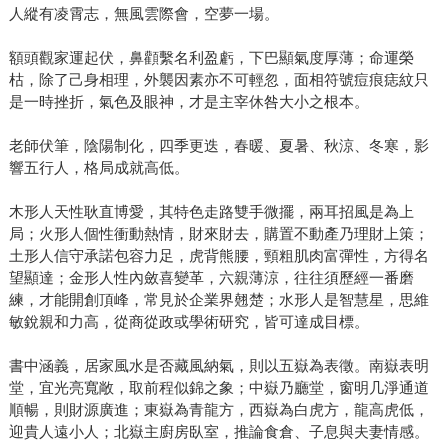
人縱有凌霄志，無風雲際會，空夢一場。
額頭觀家運起伏，鼻顴繫名利盈虧，下巴顯氣度厚薄；命運榮
枯，除了己身相理，外襲因素亦不可輕忽，面相符號痘痕痣紋只
是一時挫折，氣色及眼神，才是主宰休咎大小之根本。
老師伏筆，陰陽制化，四季更迭，春暖、夏暑、秋涼、冬寒，影
響五行人，格局成就高低。
木形人天性耿直博愛，其特色走路雙手微擺，兩耳招風是為上
局；火形人個性衝動熱情，財來財去，購置不動產乃理財上策；
土形人信守承諾包容力足，虎背熊腰，頸粗肌肉富彈性，方得名
望顯達；金形人性內斂喜變革，六親薄涼，往往須歷經一番磨
練，才能開創頂峰，常見於企業界翹楚；水形人是智慧星，思維
敏銳親和力高，從商從政或學術研究，皆可達成目標。
書中涵義，居家風水是否藏風納氣，則以五嶽為表徵。南嶽表明
堂，宜光亮寬敞，取前程似錦之象；中嶽乃廳堂，窗明几淨通道
順暢，則財源廣進；東嶽為青龍方，西嶽為白虎方，龍高虎低，
迎貴人遠小人；北嶽主廚房臥室，推論食倉、子息與夫妻情感。