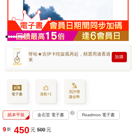
呀哈★吉伊卡哇旋風再起，精選周邊看過
加購
來
寫評價
電子書
喜歡+1
賺金幣
?
紙本平裝
金石堂 電子書
Readmoo 電子書
450
9
折
元
500
元