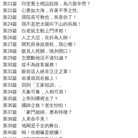
第21篇 印堂賓士標誌紋路，為六親辛勞？
第22篇 心要如大海，存著不爭之性。
第23篇 孺院長可教也，恭喜你了！
第24篇 我不是把太陽叫下山的烏鴉！
第25篇 白老鼠主動上門求相！
第26篇 人之大忌，在好為人師！
第27篇 聞乳癌身故噩耗，我心慟！
第28篇 眼見人死關，慎勿開口！
第29篇 怎麼斷他活不過51歲？
第30篇 從不為政客服務！
第31篇 眼前這人絕非泛泛之輩！
第32篇 命運就寫在臉上！
第33篇 四則「王家祖訓」。
第34篇 天象可豫，人相可測！
第35篇 上帝到哪裡去了？
第36篇 國師之格？老生怕怕！
第37篇 「豪門媳婦」應有特徵？
第38篇 人美命不美！
第39篇 地閣是子女的舞台。
第40篇 嗚！你都嘛是唬爛！