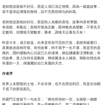
老師曾說面相不好玩，那是人溺己溺之情懷。因為一篇篇故事，
道不盡浪起潮落的無情，訴不完恩怨情仇的糾葛。
老師曾說面相好好玩，那是助人為樂的喜悅。故事內容有警惕、
有借鏡、有勵志；面相符號為定數，眼神氣色為變數，不畏先天
定數弱，但懼後天變數差；勝者，調後天以養先天矣！
昨是今非，成王敗寇，向來是世俗可悲的尺規，老師突破窠臼，
真實敘述面相符號。有些故事，時不我予一生不遇，那是苦的是
痛的，隱約撥動內心沉寂已久的漣漪，撩起縷縷蒼涼湧欷歔；有
些故事，貴人扶持谷底翻身，輝煌騰達令人稱羨。期盼你我也有
幸運的一天，揮灑屬於自己美麗的天空。
作者序
世界上未開發的土地，不在非洲，也不在西伯利亞，而是在你帽
子底下的那張面孔。
所羅門王曾留下一句名言：「將你所得的一切，去換取一個瞭
解。」瞭解這兩個字，第一是瞭解自己，第二是瞭解別人。