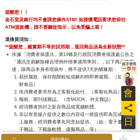
提醒您！！
金石堂及銀行均不會請您操作ATM! 如接獲電話要求您前往
ATM提款機，請不要聽從指示，以免受騙上當！
退換貨須知：
**提醒您，鑑賞期不等於試用期，退回商品須為全新狀態**
依據「消費者保護法」第19條及行政院消費者保護處公告之
「通訊交易解除權合理例外情事適用準則」，以下商品購買
後，除商品本身有瑕疵外，將不提供7天的猶豫期：
易於腐敗、保存期限較短或解約時即將逾期。（如：生
鮮食品）
會
依消費者要求所為之客製化給付。（客製化商品）
報紙、期刊或雜誌。（含MOOK、外文雜誌）
員
經消費者拆封之影音商品或電腦軟體。
非以有形媒介提供之數位內容或一經提供即為完成之線
日
上服務，經消費者事先同意始提供。（如：電子書、電
子雜誌、下載版軟體、虛擬商品…等）
已拆封之個人衛生用品。（如：內衣褲、刮鬍刀、除毛
貨到通知