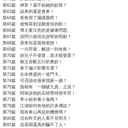
第62篇 神算？還不如她的妙算？
第63篇 該來的還是會來！
第64篇 爸爸得了攝護腺癌！
第65篇 後悔當初沒聽進你的勸！
第66篇 博士要注意的是健康問題。
第67篇 請問小孩現在誰幫妳照顧？
第68篇 原來你是面相老師！
第69篇 一分符號，解說一則休咎！
第70篇 妳兒子不發貴，誰才能發貴？
第71篇 聽五音斷五行的奧妙！
第72篇 鼻子偏小影響夫運？
第73篇 生命將盡的一道門卡。
第74篇 可否請你過來我家一趟？
第75篇 面相有「一賤破九貴」之說？
第76篇 阿裕說他的店經營得很辛苦！
第77篇 李小姐有養小鬼嗎？
第78篇 江湖卻仍有他的許多傳說？
第79篇 我有東山再起的機會嗎？
第80篇 活在昨天的人看不見明天！
第81篇 這基因還真的騙不了人！