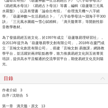
《論命出奇招》《葫蘆神數〜生活易經占卜》《八字命學母法》
《易經風水母法》《易經占卜母法》等書，編輯《葫蘆墩三元風
水羅盤》，以及有聲書「論命出奇招」「命理洩天機〜八字絕
學」「葫蘆神數〜生活易經占卜」「八字命學母法〜淵海子平300
訣」「三元風水圖鑑〜雪心賦精輯」「滴天髓菁萃」等開創性影
音教學教材。
為了發揚易經五術文化，於1997年成立「葫蘆墩易理研習社」，
在2013年提升為「葫蘆墩易學文創有限公司」，2018年在廈門成
立「言翰文化創意有限公司」，搭建「言翰文創 易微課」網路教
學平台，並活躍於兩岸駐點教學，致力推廣易經文化與五術菁英
培訓，提供高水平且暢通的交流學習平台，期使易經文化見到陽
光。
目錄
作者介紹 3
自序 / 沈朝合 5
第一章 滴天髓・原文 13