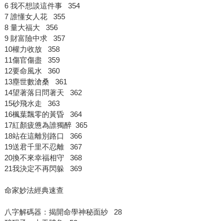
6 我不想談這件事 354
7 誰懂女人花 355
8 量大福大 356
9 財富險中求 357
10權力收放 358
11傷官傷盡 359
12要命風水 360
13塵世數滄桑 361
14望著落日問著天 362
15砂飛水走 363
16楓葉飄零的黃昏 364
17紅顏疲憊為誰獨醉 365
18站在這離別路口 366
19送君千里不忍離 367
20換不來幸福相守 368
21我決定不再閃躲 369
命家妙法經典速查
八字解碼器：揭開命學神秘面紗 28