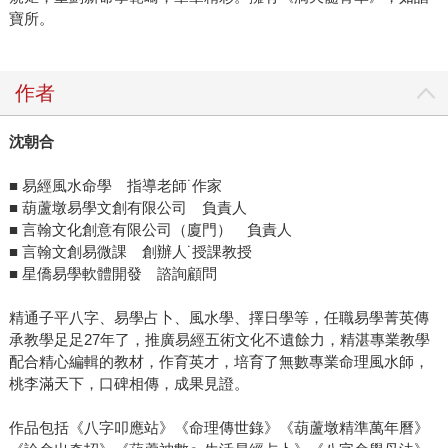
寶所。
作者
沈朝合
■ 易經風水命學 指導老師˙作家
■ 葫蘆墩易學文創有限公司 負責人
■ 言翰文化創意有限公司（廈門） 負責人
■ 言翰文創易微課 創辦人˙授課教授
■ 星僑易學軟體開發 諮詢顧問
精通子平八字、易學占卜、風水學、擇日學等，任職易學菁英傳
承教學足足27年了，推廣易經五術文化不遺餘力，精湛專業教學
配合精心編輯的教材，作育英才，培育了無數專業命理風水師，
桃李滿天下，口碑相傳，成果見證。
作品包括《八字叩應站》《命理傳世錄》《葫蘆墩精準萬年曆》