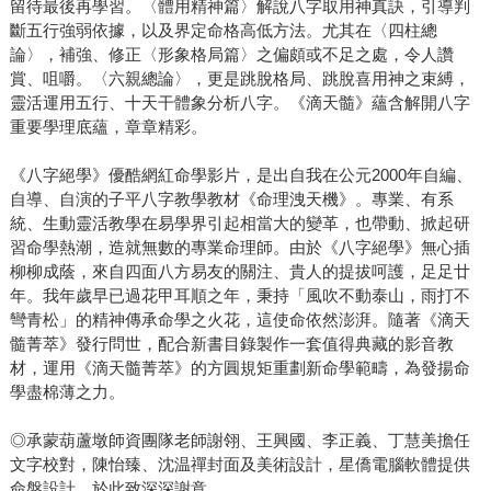
留待最後再學習。〈體用精神篇〉解說八字取用神真訣，引導判
斷五行強弱依據，以及界定命格高低方法。尤其在〈四柱總
論〉，補強、修正〈形象格局篇〉之偏頗或不足之處，令人讚
賞、咀嚼。〈六親總論〉，更是跳脫格局、跳脫喜用神之束縛，
靈活運用五行、十天干體象分析八字。《滴天髓》蘊含解開八字
重要學理底蘊，章章精彩。
《八字絕學》優酷網紅命學影片，是出自我在公元2000年自編、
自導、自演的子平八字教學教材《命理洩天機》。專業、有系
統、生動靈活教學在易學界引起相當大的變革，也帶動、掀起研
習命學熱潮，造就無數的專業命理師。由於《八字絕學》無心插
柳柳成蔭，來自四面八方易友的關注、貴人的提拔呵護，足足廿
年。我年歲早已過花甲耳順之年，秉持「風吹不動泰山，雨打不
彎青松」的精神傳承命學之火花，這使命依然澎湃。隨著《滴天
髓菁萃》發行問世，配合新書目錄製作一套值得典藏的影音教
材，運用《滴天髓菁萃》的方圓規矩重劃新命學範疇，為發揚命
學盡棉薄之力。
◎承蒙葫蘆墩師資團隊老師謝翎、王興國、李正義、丁慧美擔任
文字校對，陳怡臻、沈温禪封面及美術設計，星僑電腦軟體提供
命盤設計，於此致深深謝意。