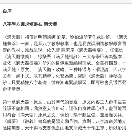
自序
八字學方圓規矩盡在 滴天髓
《滴天髓》相傳是明朝國師 劉基、劉伯溫所著作或註解。《滴天
髓菁萃》一書，是我八字教學教案，也是易微課網路教學嚴審選
定的教材，原貌呈現。依先賢 陳素庵《滴天髓輯要》、任鐵樵
《滴天髓徵義》、徐樂吾《滴天髓補註》三大命學巨著為藍本，
並依《滴天髓徵義》所列的目錄重新編輯而成。全書有四章，一
滴天髓・原文、二滴天髓・攻略、三神峰通考・渭涇論、四八字
柔拳・起手式。取其精粹，化繁為簡，揭開《滴天髓》神秘面
紗，只要稍懂八字基礎，循序漸進閱讀學習，即可融會貫通而登
命學堂奧。
第一章滴天髓・原文，由於年代的更迭，原文內容三大命學巨著
詮譯不盡相同，我無意妄自針砭，謹依自身教學心得，盡可能選
用符合《滴天髓》原意之文。例如，陽干動且強，速達顯災祥。
《輯要》《徵義》書寫的是陽支動且強。實則，八字論命與地支
陰陽無關，天干與地支關係是由地支所藏天干作主導，所以沿用