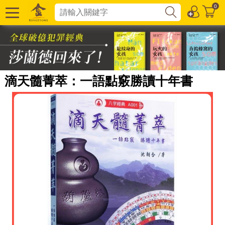
0
滴天髓菁萃：一語點竅勝讀十年書