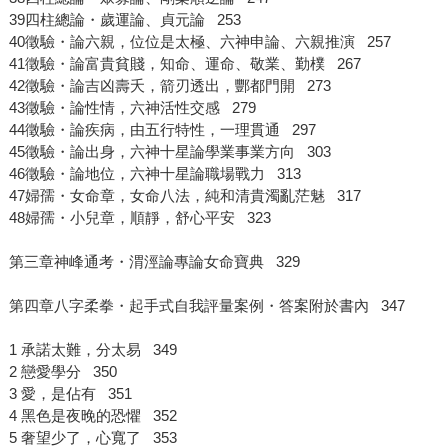
39四柱總論・歲運論、貞元論 253
40徵驗・論六親，位位是太極、六神申論、六親推演 257
41徵驗・論富貴貧賤，知命、運命、敬業、勤樸 267
42徵驗・論吉凶壽夭，箭刃透出，酆都門開 273
43徵驗・論性情，六神活性交感 279
44徵驗・論疾病，由五行特性，一理貫通 297
45徵驗・論出身，六神十星論學業事業方向 303
46徵驗・論地位，六神十星論職場戰力 313
47婦孺・女命章，女命八法，純和清貴濁亂茫魅 317
48婦孺・小兒章，順靜，舒心平安 323
第三章神峰通考・渭涇論專論女命寶典 329
第四章八字柔拳・起手式自我評量案例・答案附於書內 347
1 承諾太難，分太易 349
2 戀愛學分 350
3 愛，是佔有 351
4 黑色是夜晚的恐懼 352
5 奢望少了，心寬了 353