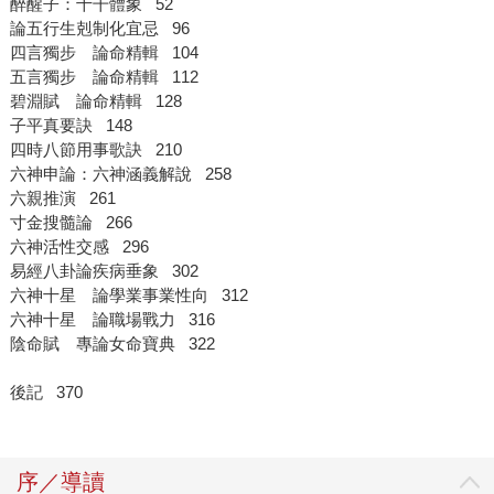
醉醒子：十干體象 52
論五行生剋制化宜忌 96
四言獨步 論命精輯 104
五言獨步 論命精輯 112
碧淵賦 論命精輯 128
子平真要訣 148
四時八節用事歌訣 210
六神申論：六神涵義解說 258
六親推演 261
寸金搜髓論 266
六神活性交感 296
易經八卦論疾病垂象 302
六神十星 論學業事業性向 312
六神十星 論職場戰力 316
陰命賦 專論女命寶典 322
後記 370
序／導讀