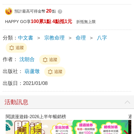
20
預計最高可得金幣
點
?
100累1點 4點抵1元
HAPPY GO享
折抵無上限
分類：
中文書
＞
宗教命理
＞
命理
＞
八字
追蹤
作者：
沈朝合
追蹤
出版社：
葫蘆墩
追蹤
出版日：
2021/01/08
活動訊息
通靈藥師的處方箋