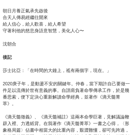
朝日月養正氣承先啟後
合天人傳易經繼往開來
給人信心，給人歡喜，給人希望
守著利他的慈悲身語意智慧，美化人心〜
沈朝合
後記
莎士比亞：「在時間的大鐘上，祗有兩個字，現在。」
2020庚子年，是動盪不安的關鍵年。仲春，當下期許自己要做一
件足以流傳於世有意義的事。自詡肩負著命學傳承工作，於是幾
番思索，便下定決心重新解讀命學經典，並著作《滴天髓菁
萃》。
《滴天髓徵義》、《滴天髓補註》這兩本命學巨著，見解議論鞭
辟入裡、力透紙背。在我著作《滴天髓菁萃》一書之心得，〈形
象格局篇〉佔書中相當大的比重內容，艱澀難懂，卻可先跨過，