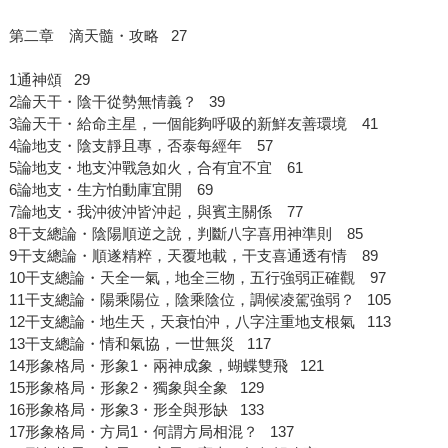
第二章 滴天髓・攻略 27
1通神頌 29
2論天干・陰干從勢無情義？ 39
3論天干・給命主星，一個能夠呼吸的新鮮友善環境 41
4論地支・陰支靜且專，否泰每經年 57
5論地支・地支沖戰急如火，合有宜不宜 61
6論地支・生方怕動庫宜開 69
7論地支・我沖彼沖皆沖起，與賓主關係 77
8干支總論・陰陽順逆之說，判斷八字喜用神準則 85
9干支總論・順遂精粹，天覆地載，干支喜通透有情 89
10干支總論・天全一氣，地全三物，五行強弱正確觀 97
11干支總論・陽乘陽位，陰乘陰位，調候凌駕強弱？ 105
12干支總論・地生天，天衰怕沖，八字注重地支根氣 113
13干支總論・情和氣協，一世無災 117
14形象格局・形象1・兩神成象，蝴蝶雙飛 121
15形象格局・形象2・獨象與全象 129
16形象格局・形象3・形全與形缺 133
17形象格局・方局1・何謂方局相混？ 137