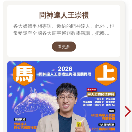
問神達人王崇禮
各大媒體爭相專訪、邀約的問神達人。此外，也
常受邀至全國各大廟宇巡迴教學演講，把擲筊、
解籤詩、解夢的邏輯知識技巧，傳授給更多普羅
看更多
大眾和神職人員。