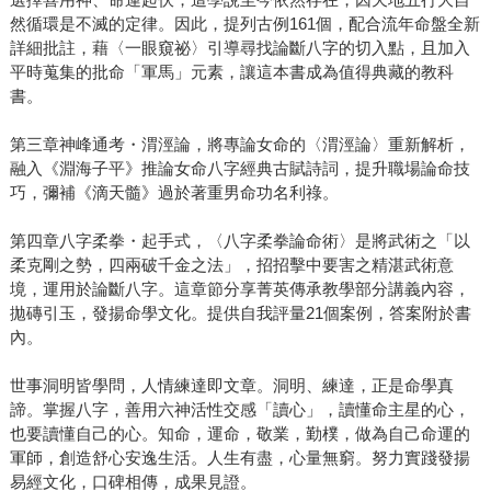
然循環是不滅的定律。因此，提列古例161個，配合流年命盤全新
詳細批註，藉〈一眼窺祕〉引導尋找論斷八字的切入點，且加入
平時蒐集的批命「軍馬」元素，讓這本書成為值得典藏的教科
書。
第三章神峰通考・渭涇論，將專論女命的〈渭涇論〉重新解析，
融入《淵海子平》推論女命八字經典古賦詩詞，提升職場論命技
巧，彌補《滴天髓》過於著重男命功名利祿。
第四章八字柔拳・起手式，〈八字柔拳論命術〉是將武術之「以
柔克剛之勢，四兩破千金之法」，招招擊中要害之精湛武術意
境，運用於論斷八字。這章節分享菁英傳承教學部分講義內容，
拋磚引玉，發揚命學文化。提供自我評量21個案例，答案附於書
內。
世事洞明皆學問，人情練達即文章。洞明、練達，正是命學真
諦。掌握八字，善用六神活性交感「讀心」，讀懂命主星的心，
也要讀懂自己的心。知命，運命，敬業，勤樸，做為自己命運的
軍師，創造舒心安逸生活。人生有盡，心量無窮。努力實踐發揚
易經文化，口碑相傳，成果見證。