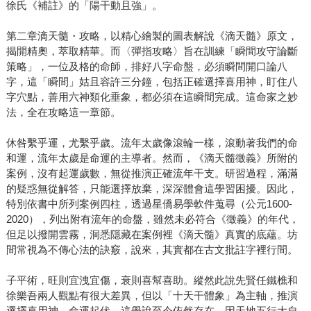
徐氏《補註》的「陽干動且強」。
第二章滴天髓・攻略，以精心繪製的圖表解說《滴天髓》原文，
揭開精奧，萃取精華。而〈彈指攻略〉旨在訓練「瞬間攻守論斷
策略」，一位及格的命師，排好八字命盤，必須瞬間開口論八
字，這「瞬間」姑且容許三分鐘，包括正確選擇喜用神，盯住八
字穴點，善用六神類化垂象，都必須在這瞬間完成。這命家之妙
法，全在攻略這一章節。
休咎繫乎運，尤繫乎歲。流年太歲像滾輪一樣，滾動著我們的命
和運，流年太歲是命運的主導者。然而，《滴天髓徵義》所附的
案例，沒有起運歲數，無從推演正確流年干支。研習過程，滿滿
的疑惑無從解答，只能選擇放棄，深深體會這學習困擾。因此，
特別依書中所列案例四柱，透過星僑易學軟件蒐尋（公元1600-
2020），列出附有流年的命盤，雖然未必符合《徵義》的年代，
但足以撥開雲霧，洞悉隱藏在案例裡《滴天髓》真實的底蘊。坊
間常視為不傳心法的訣竅，說來，其實都在古文批註字裡行間。
子平術，旺則宜洩宜傷，衰則喜幫喜助。縱然此說先賢任鐵樵和
徐樂吾兩人觀點有很大差異，但以「十天干體象」為主軸，推演
選擇喜用神、命運起伏，這學說至今依然存在，因天地五行大自