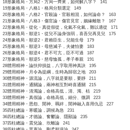
18形象格局・方局2・方局一齊來，如何解八字？ 141
19形象格局・八格1・格局分類選定 149
20形象格局・八格2・官殺論・官殺相混，如何論命？ 163
21形象格局・八格3・傷官論・傷官見官，姻緣離散？ 167
22形象格局・從化・真從假從，化氣不化氣，難以適從 171
23形象格局・順逆1・從兒不論身強弱，喜吾兒再見兒 175
24形象格局・順逆2・君賴臣生，兒能生母 179
25形象格局・順逆3・母慈滅子，夫健怕妻 183
26形象格局・順逆4・君不可亢，臣不可過 187
27形象格局・順逆5・慈母恤孤，孝子奉親 191
28體用精神・論扶抑損益，八字取用神真訣 195
29體用精神・月令為提綱，生時為歸宿之地 203
30體用精神・源流論，八字就是要順，要靜 211
31體用精神・通關論，兩神相互對峙喜通關 215
32體用精神・清濁論，命格高低，清、濁、枯 219
33體用精神・真假論，命格高低，細分、微調 223
34體用精神・恩怨、閒神、羈絆，閒神融入喜用仇忌 227
35四柱總論・寒暖論，調候為急 231
36四柱總論・才德論、奮鬱論、隱顯論 235
37四柱總論・震兌論、坎離論 241
38四柱總論・眾寡論、剛柔順逆論 247