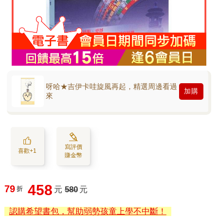
呀哈★吉伊卡哇旋風再起，精選周邊看過
加購
來
寫評價
喜歡+1
賺金幣
458
79
折
元
580
元
認購希望書包，幫助弱勢孩童上學不中斷！