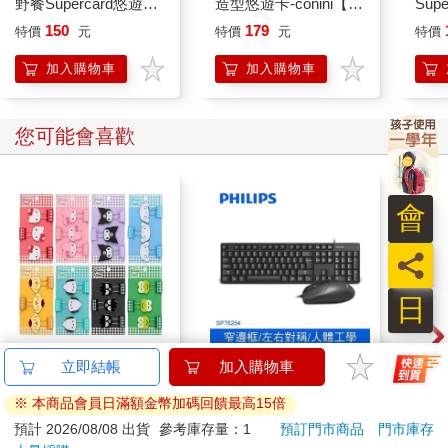
野餐Supercard悠遊卡-
造型悠遊卡-conini【受
Sup
芥末熊【受託代銷】
託代銷】
耳狗
150
179
特價
元
特價
元
特價
加入購物車
加入購物車
您可能會喜歡
員
日
【日本 Sanrio 三麗
PHILIPS 飛利浦 有線
IM
立即結帳
加入購物車
鷗】 造型長尾夾3入組
鍵盤滑鼠組 SPT6254
(50
※ 本商品會員日滿額金幣加碼回饋最高15倍
(8款可選) 凱蒂貓 Hello
IMC
399
379
69
折
特價
元
特價
元
特價
499
Kitty 庫洛米 布丁狗 酷
預計 2026/08/08 出貨
參考庫存量：1
預訂門市商品
門市庫存