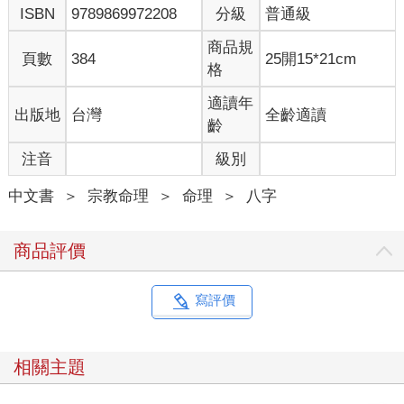
ISBN
9789869972208
分級
普通級
商品規
頁數
384
25開15*21cm
格
適讀年
出版地
台灣
全齡適讀
齡
注音
級別
中文書
＞
宗教命理
＞
命理
＞
八字
商品評價
寫評價
相關主題