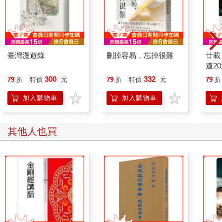
臺灣漫遊錄
刪掉容易，忘掉很難
廿載
道2
300
332
79
折
特價
元
79
折
特價
元
79
折
加入購物車
加入購物車
其他人也買