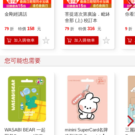
金剛經講話
菩提道次第廣論．毗缽
你看
舍那 (上) 校訂本
158
316
79
折
特價
元
79
折
特價
元
9
折
加入購物車
加入購物車
您可能也需要
WASABI BEAR 一起
minini SuperCard名牌
三麗