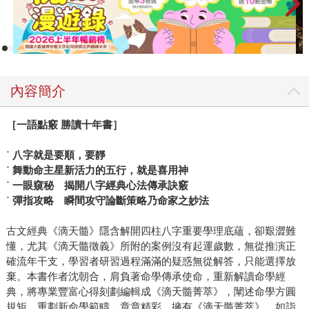
內容簡介
［一語點竅 勝讀十年書］
˙
八字就是要順，要靜
˙ 舞動命主星新活力的五行，就是喜用神
˙ 一眼窺秘 揭開八字經典心法傳承訣竅
˙ 彈指攻略 瞬間攻守論斷策略乃命家之妙法
古文經典《滴天髓》隱含解開四柱八字重要學理底蘊，卻艱澀難
懂，尤其《滴天髓徵義》所附的案例沒有起運歲數，無從推演正
確流年干支，學習者研習過程滿滿的疑惑無從解答，只能選擇放
棄。本書作者沈朝合，肩負著命學傳承使命，重新解讀命學經
典，將專業豐富心得刻劃編輯成《滴天髓菁萃》，闡述命學方圓
規矩，重劃新命學範疇，章章精彩。擁有《滴天髓菁萃》，如詣