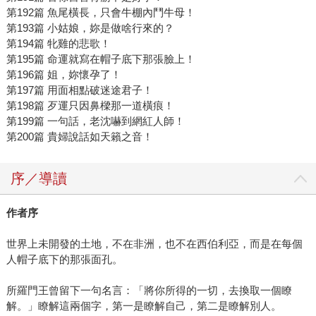
第192篇 魚尾橫長，只會牛棚內鬥牛母！
第193篇 小姑娘，妳是做啥行來的？
第194篇 牝雞的悲歌！
第195篇 命運就寫在帽子底下那張臉上！
第196篇 姐，妳懷孕了！
第197篇 用面相點破迷途君子！
第198篇 歹運只因鼻樑那一道橫痕！
第199篇 一句話，老沈嚇到網紅人師！
第200篇 貴婦說話如天籟之音！
序／導讀
作者序
世界上未開發的土地，不在非洲，也不在西伯利亞，而是在每個
人帽子底下的那張面孔。
所羅門王曾留下一句名言：「將你所得的一切，去換取一個瞭
解。」瞭解這兩個字，第一是瞭解自己，第二是瞭解別人。