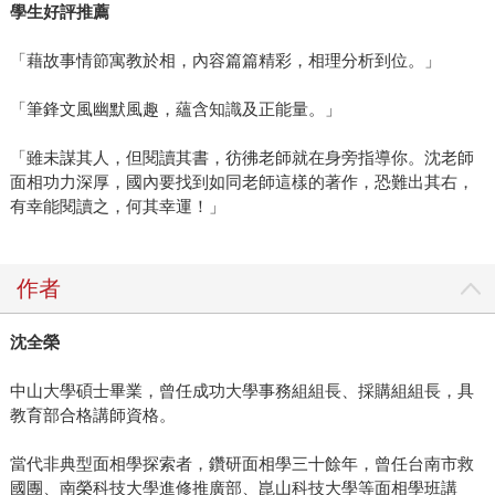
學生好評推薦
「藉故事情節寓教於相，內容篇篇精彩，相理分析到位。」
「筆鋒文風幽默風趣，蘊含知識及正能量。」
「雖未謀其人，但閱讀其書，彷彿老師就在身旁指導你。沈老師
面相功力深厚，國內要找到如同老師這樣的著作，恐難出其右，
有幸能閱讀之，何其幸運！」
作者
沈全榮
中山大學碩士畢業，曾任成功大學事務組組長、採購組組長，具
教育部合格講師資格。
當代非典型面相學探索者，鑽研面相學三十餘年，曾任台南市救
國團、南榮科技大學進修推廣部、崑山科技大學等面相學班講