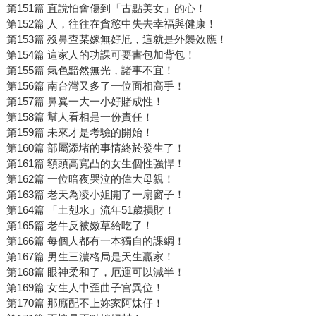
第151篇 直說怕會傷到「古點美女」的心！
第152篇 人，往往在貪慾中失去幸福與健康！
第153篇 歿鼻查某嫁無好尪，這就是外襲效應！
第154篇 這家人的功課可要書包加背包！
第155篇 氣色黯然無光，諸事不宜！
第156篇 南台灣又多了一位面相高手！
第157篇 鼻翼一大一小好賭成性！
第158篇 幫人看相是一份責任！
第159篇 未來才是考驗的開始！
第160篇 部屬添堵的事情終於發生了！
第161篇 額頭高寬凸的女生個性強悍！
第162篇 一位暗夜哭泣的偉大母親！
第163篇 老天為凌小姐開了一扇窗子！
第164篇 「土剋水」流年51歲損財！
第165篇 老牛反被嫩草給吃了！
第166篇 每個人都有一本獨自的課綱！
第167篇 男生三濃格局是天生贏家！
第168篇 眼神柔和了，厄運可以減半！
第169篇 女生人中歪曲子宮異位！
第170篇 那廝配不上妳家阿妹仔！