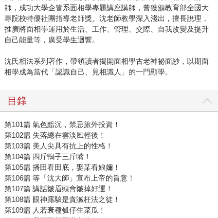
師，成功大學企管系面相學專題講座講師，曾獲頒教育部全國大
專院校特優社團指導老師獎。沈老師教學深入淺出，擅長說理，
推廣將面相學運用於生活、工作、管理、交際、自我改變及提升
自己能量等，廣受學生迴響。
沈氏相法系列著作，帶領讀者揭開面相學古老神祕面紗，以期面
相學成為當代「認識自己、見相識人」的一門顯學。
目錄
第101篇 氣色黯沉，禁忌旅外投資！
第102篇 失落總在雲淡風輕後！
第103篇 美人尖具有抗上的性格！
第104篇 四斤鴨子三斤嘴！
第105篇 播田看田底，娶某看娘嬭！
第106篇 等「沈大師」宣布上帝的旨意！
第107篇 講話皺眉頭會皺掉好運！
第108篇 眼神露駭是貪贓枉法之徒！
第109篇 人若衰種瓠仔生菜瓜！