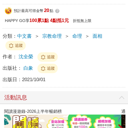
20
預計最高可得金幣
點
?
100累1點 4點抵1元
HAPPY GO享
折抵無上限
分類：
中文書
＞
宗教命理
＞
命理
＞
面相
追蹤
作者：
沈全榮
追蹤
出版社：
白象
追蹤
出版日：
2021/10/01
活動訊息
閱讀漫遊錄-2026上半年暢銷榜
通