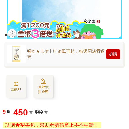
呀哈★吉伊卡哇旋風再起，精選周邊看過
加購
來
寫評價
喜歡+1
賺金幣
450
9
折
元
500
元
認購希望書包，幫助弱勢孩童上學不中斷！