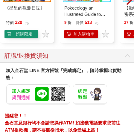
《星星的觀測日誌》
Pokecology an
【動
Illustrated Guide to
密系
Pokemon Ecology
型
320
513
特價
元
9
折
特價
元
37
折
(Pokemon Pikachu
Press)
預購限定
加入購物車
訂購/退換貨須知
加入金石堂 LINE 官方帳號『完成綁定』，隨時掌握出貨動
態：
提醒您！！
金石堂及銀行均不會請您操作ATM! 如接獲電話要求您前往
ATM提款機，請不要聽從指示，以免受騙上當！