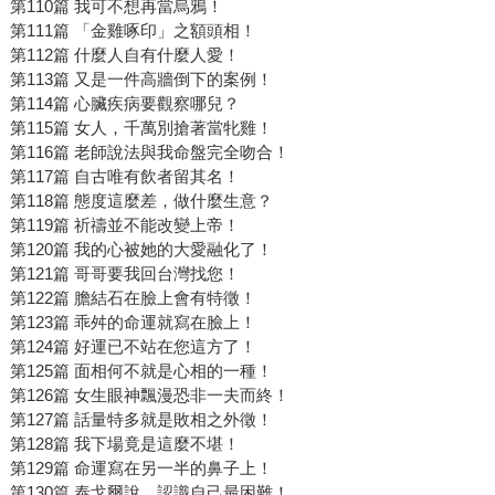
第110篇 我可不想再當烏鴉！
第111篇 「金雞啄印」之額頭相！
第112篇 什麼人自有什麼人愛！
第113篇 又是一件高牆倒下的案例！
第114篇 心臟疾病要觀察哪兒？
第115篇 女人，千萬別搶著當牝雞！
第116篇 老師說法與我命盤完全吻合！
第117篇 自古唯有飲者留其名！
第118篇 態度這麼差，做什麼生意？
第119篇 祈禱並不能改變上帝！
第120篇 我的心被她的大愛融化了！
第121篇 哥哥要我回台灣找您！
第122篇 膽結石在臉上會有特徵！
第123篇 乖舛的命運就寫在臉上！
第124篇 好運已不站在您這方了！
第125篇 面相何不就是心相的一種！
第126篇 女生眼神飄漫恐非一夫而終！
第127篇 話量特多就是敗相之外徵！
第128篇 我下場竟是這麼不堪！
第129篇 命運寫在另一半的鼻子上！
第130篇 泰戈爾說，認識自己最困難！