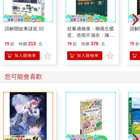
請解開故事謎底 02
杖藜過橋東：柳風生暖
請解
意、杏雨不濕衣；陳亮
恭談以心轉境的適齡漫
213
379
79
折
特價
元
79
折
特價
元
79
折
想
加入購物車
加入購物車
您可能會喜歡