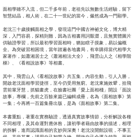
面相學雖不入流，但二千多年前，老祖先以無數生活經驗，留下
智慧結晶，相人術，在二十一世紀的當今，儼然成為一門顯學。
老沈三十歲接觸面相之學，發現這門中國古神祕文化，博大精
深，入門容易，探精則難，因為古相書用詞艱澀，且無實體圖片
供驗證學習，所以最初學習面相時，猶如瞎子摸象，易以偏概
全。為突破習相困境，當年踏遍各地書局，有幸購得當代相學大
家著作，如蕭湘居士之《蕭湘相法大全》，飛雲山人之《相學階
梯》、《看相說故事》等相書。
其中，飛雲山人《看相說故事》共五集，內容生動，引人入勝，
開啟老沈面相學習捷徑，至今仍受用無窮。老沈東施效顰，拾飛
雲前輩牙慧，抓貓畫虎，在臉書社團「愛上面相棧」開設「面說
故事」專欄，先前之百餘來篇已編輯成冊，名為《面相故事》第
一集；今再將一百篇集冊出版，是為《面相故事》第二集。
本書重點，著重在實務驗證，透過真實故事情節，分析解說各種
不同相理，及其命運對應休咎，讓初學者藉由故事的描述，相理
的拆解，進而認識面相的玄妙與深奧！老沈沒開館設硯，不事王
侯，高尚其事；謹用自己智慧之鑰，開啟自己命運之鎖匙。面相