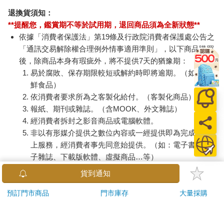
退換貨須知：
**提醒您，鑑賞期不等於試用期，退回商品須為全新狀態**
依據「消費者保護法」第19條及行政院消費者保護處公告之
「通訊交易解除權合理例外情事適用準則」，以下商品購買
後，除商品本身有瑕疵外，將不提供7天的猶豫期：
易於腐敗、保存期限較短或解約時即將逾期。（如：生
鮮食品）
依消費者要求所為之客製化給付。（客製化商品）
報紙、期刊或雜誌。（含MOOK、外文雜誌）
經消費者拆封之影音商品或電腦軟體。
非以有形媒介提供之數位內容或一經提供即為完成之線
上服務，經消費者事先同意始提供。（如：電子書、電
子雜誌、下載版軟體、虛擬商品…等）
已拆封之個人衛生用品。（如：內衣褲、刮鬍刀、除毛
貨到通知
刀…等）
若非上列種類商品，均享有到貨7天的猶豫期（含例假
預訂門市商品
門市庫存
大量採購
日）。
辦理退換貨時，商品（組合商品恕無法接受單獨退貨）必須