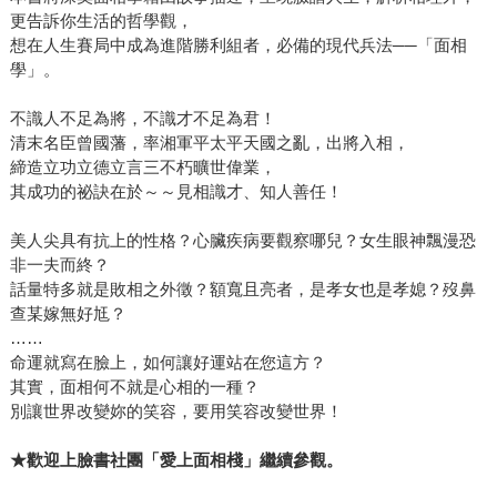
更告訴你生活的哲學觀，
想在人生賽局中成為進階勝利組者，必備的現代兵法──「面相
學」。
不識人不足為將，不識才不足為君！
清末名臣曾國藩，率湘軍平太平天國之亂，出將入相，
締造立功立德立言三不朽曠世偉業，
其成功的祕訣在於～～見相識才、知人善任！
美人尖具有抗上的性格？心臟疾病要觀察哪兒？女生眼神飄漫恐
非一夫而終？
話量特多就是敗相之外徵？額寬且亮者，是孝女也是孝媳？歿鼻
查某嫁無好尪？
……
命運就寫在臉上，如何讓好運站在您這方？
其實，面相何不就是心相的一種？
別讓世界改變妳的笑容，要用笑容改變世界！
★
歡迎上臉書社團「愛上面相棧」繼續參觀。