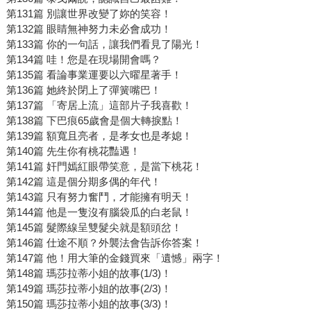
第131篇 別讓世界改變了妳的笑容！
第132篇 眼睛無神努力未必會成功！
第133篇 你的一句話，讓我們看見了陽光！
第134篇 哇！您是在現場開會嗎？
第135篇 看論事業運要以六曜星著手！
第136篇 她終於閉上了彈簧嘴巴！
第137篇 「寄居上流」這部片子我喜歡！
第138篇 下巴痕65歲會是個大轉捩點！
第139篇 額寬且亮者，是孝女也是孝媳！
第140篇 先生你有桃花豔遇！
第141篇 奸門嫣紅眼帶笑意，是當下桃花！
第142篇 這是個分期多偶的年代！
第143篇 只有努力奮鬥，才能擁有明天！
第144篇 他是一隻沒有腦袋瓜的白老鼠！
第145篇 髮際線呈雙髮尖就是額頭岔！
第146篇 仕途不順？外襲法會告訴你答案！
第147篇 他！用大筆的金錢買來「遺憾」兩字！
第148篇 瑪莎拉蒂小姐的故事(1/3)！
第149篇 瑪莎拉蒂小姐的故事(2/3)！
第150篇 瑪莎拉蒂小姐的故事(3/3)！