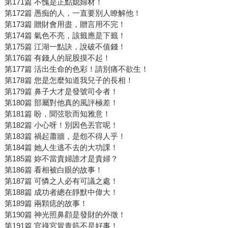
第171篇 不愧是正點媳婦材！
第172篇 愚痴的人，一直要別人瞭解他！
第173篇 贈財會用盡，贈言用不完！
第174篇 氣色不亮，該籤應是下籤！
第175篇 江湖一點訣，說破不值錢！
第176篇 有錢人的屁股摸不起！
第177篇 活出生命的色彩！請別痛不欲生！
第178篇 您是怎麼知道我兒子的長相！
第179篇 鼻子大才是發號司令者！
第180篇 部屬對他真的風評極差！
第181篇 盼，聞弦歌而知雅意！
第182篇 小心呀！別因色丟官呢！
第183篇 禍起蕭牆，是怨不得人乎！
第184篇 她人生逃不去的大功課！
第185篇 妳不當貴婦誰才是貴婦？
第186篇 看相被白眼的故事！
第187篇 可憐之人必有可議之處！
第188篇 成功者總在靜默中偉大！
第189篇 兩顆痣的故事！
第190篇 神光照鼻顴是發財的外徵！
第191篇 官祿宮冒青筋不是好事！