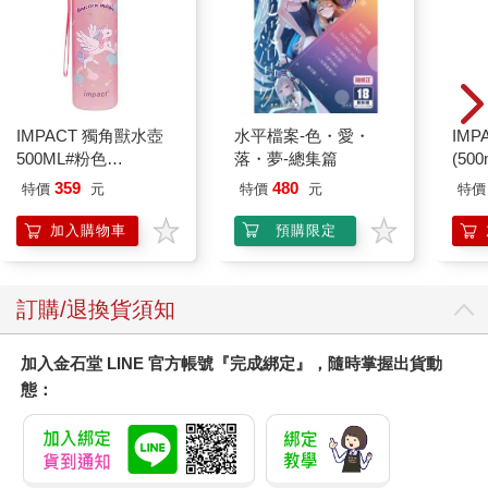
IMPACT 獨角獸水壺
水平檔案-色・愛・
IM
500ML#粉色
落・夢-總集篇
(50
IM00B11PK
IMC
359
480
特價
元
特價
元
特價
加入購物車
預購限定
訂購/退換貨須知
加入金石堂 LINE 官方帳號『完成綁定』，隨時掌握出貨動
態：