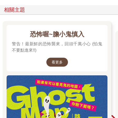
相關主題
恐怖喔~膽小鬼慎入
警告！最新鮮的恐怖襲來，回頭千萬小心 (怕鬼
不要點進來!!)
看更多