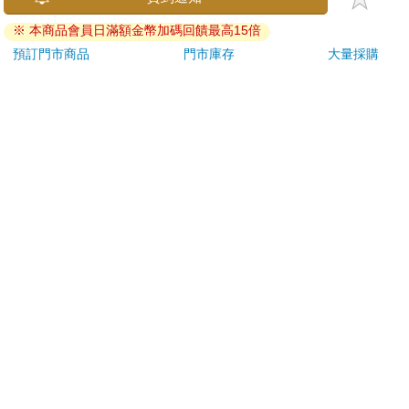
刀…等）
※ 本商品會員日滿額金幣加碼回饋最高15倍
若非上列種類商品，均享有到貨7天的猶豫期（含例假
日）。
預訂門市商品
門市庫存
大量採購
辦理退換貨時，商品（組合商品恕無法接受單獨退貨）必須
是您收到商品時的原始狀態（包含商品本體、配件、贈品、
保證書、所有附隨資料文件及原廠內外包裝…等），請勿直
接使用原廠包裝寄送，或於原廠包裝上黏貼紙張或書寫文
字。
退回商品若無法回復原狀，將請您負擔回復原狀所需費用，
嚴重時將影響您的退貨權益。