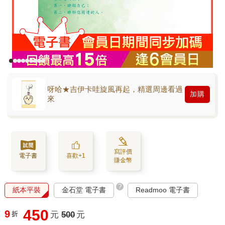
呀哈★吉伊卡哇旋風再起，精選周邊看過
加購
來
寫評價
電子書
喜歡+1
賺金幣
?
紙本平裝
金石堂 電子書
Readmoo 電子書
450
9
折
元
500
元