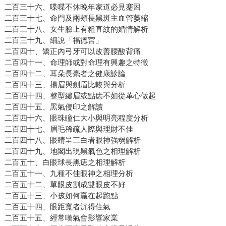
二百三十六、喋喋不休晚年家道必見蹇困
二百三十七、命門及兩頰長黑斑主血管萎縮
二百三十八、女生臉上有粗直紋的婚情解析
二百三十九、細說「福德宮」
二百四十、矯正內弓牙可以改善腰酸背痛
二百四十一、命理師或對命理有興趣之特徵
二百四十二、耳朵長毫者之健康診論
二百四十三、揚眉與劍眉比較與分析
二百四十四、整型繡眉或點痣不如從革心做起
二百四十五、黑氣侵印之解讀
二百四十六、眼珠瞳仁大小與明亮程度分析
二百四十七、眉毛稀疏人際與理財不佳
二百四十八、眼睛呈三白者眼神強弱解析
二百四十九、地閣出現黑氣色之相理解析
二百五十、白眼球長黑痣之相理解析
二百五十一、九種不佳眼神之相理分析
二百五十二、單眼皮割成雙眼皮不好
二百五十三、小孩如何贏在起跑點
二百五十四、眼距寬者沉得住氣
二百五十五、經常嘆氣會影響家業