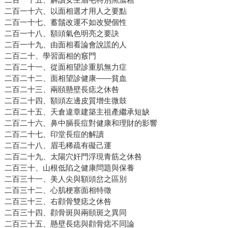
二百一十六、以面相選才用人之要點
二百一十七、蓄鬚改運不如改變個性
二百一十八、額頭氣色明亮之要訣
二百一十九、由面相看論會說謊的人
二百二十、學習面相的竅門
二百二十一、從面相望診重肌無力症
二百二十二、面相望診健康——貧血
二百二十三、兩頤懸壁長痣之休咎
二百二十四、額頭左邊皮質增生微鼓
二百二十五、天倉違章建築主祖產繼承短缺
二百二十六、鼻中膈長痘對健康和理財的影響
二百二十七、印堂長痘的解讀
二百二十八、眉毛稀疏有礙己運
二百二十九、太陽穴奸門浮現青筋之休咎
二百三十、山根低陷之健康問題與保養
二百三十一、美人尖與額頭岔之區別
二百三十二、心肌梗塞面相特徵
二百三十三、右顴骨雙痣之休咎
二百三十四、顴骨斑與兩頤斑之異同
二百三十五、懸壁長痣與顴骨痣不同論