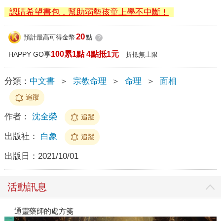
認購希望書包，幫助弱勢孩童上學不中斷！
20
預計最高可得金幣
點
?
100累1點 4點抵1元
HAPPY GO享
折抵無上限
分類：
中文書
＞
宗教命理
＞
命理
＞
面相
追蹤
作者：
沈全榮
追蹤
出版社：
白象
追蹤
出版日：
2021/10/01
活動訊息
閱讀漫遊錄-2026上半年暢銷榜
通