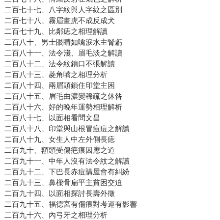
二百七十七、八字紋與人字紋之區別
二百七十八、霧眉畫虎不成反成犬
二百七十九、比鄰痣之相理解讀
二百八十、男士眼睛如噙淚水主腎虧
二百八十一、法令淺、眉毛淡之解讀
二百八十二、法令紋鎖口不張解讀
二百八十三、菱角嘴之相理分析
二百八十四、兩眉頭鎖住印堂主困
二百八十五、眉毛由濃變稀疏之休咎
二百八十六、好的晚年運勢相理解析
二百八十七、以面相看問文昌
二百八十八、印堂與山根冒痘痘之解讀
二百八十九、女生人中左外側長痣
二百九十、額頭受傷疤痕因應之道
二百九十一、中年人沒有法令紋之解讀
二百九十二、下巴長赤痘購屋會有糾紛
二百九十三、鼻樑骨扁平主貧困交迫
二百九十四、以面相探討長壽外徵
二百九十五、福德宮有傷痕對考運有影響
二百九十六、內弓牙之相理分析