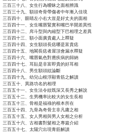
三百三十八、女生行為曖昧之面相辨識
三百三十九、額頭奇骨帶傷者中年漸入佳境
三百四十、眼睛左小右大豈是好丈夫的面相
三百四十一、女生嘴唇緊實和嘴巴半開差異性
三百四十二、戽斗型與內縮型下巴相理之差異
三百四十三、額小面廣貴處人上釋疑
三百四十四、女生額頭長痣哪是富貴痣
三百四十五、地閣長痣者屋頂會漏水釋疑
三百四十六、嘴唇氣色對應疾病的歸納
三百四十七、耳貼是非富即貴的好耳相
三百四十八、男生額頭紋論斷
三百四十九、幼兒山根浮顯青筋之解讀
三百五十、異路功名的相理
三百五十一、女生法令紋既深又長秀之解說
三百五十二、生男機率比較大的女生長相
三百五十三、骨相是福祿的根本所在
三百五十四、九骨為奇骨主非凡庸之相
三百五十五、女人男相與男人女相之分析
三百五十六、古相書對髮相之專篇介紹
三百五十七、太陽穴出現青筋解讀