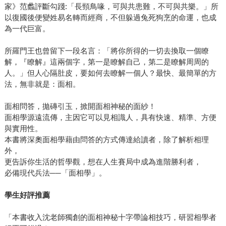
家》范蠡評斷勾踐:「長頸鳥喙，可與共患難，不可與共樂。」所
以復國後便變姓易名轉而經商，不但躲過兔死狗烹的命運，也成
為一代巨富。
所羅門王也曾留下一段名言：「將你所得的一切去換取一個瞭
解，『瞭解』這兩個字，第一是瞭解自己，第二是瞭解周周的
人。」但人心隔肚皮，要如何去瞭解一個人？最快、最簡單的方
法，無非就是：面相。
面相問答，拋磚引玉，掀開面相神秘的面紗！
面相學源遠流傳，主因它可以見相識人，具有快速、精準、方便
與實用性。
本書將深奧面相學藉由問答的方式傳達給讀者，除了解析相理
外，
更告訴你生活的哲學觀，想在人生賽局中成為進階勝利者，
必備現代兵法──「面相學」。
學生好評推薦
「本書收入沈老師獨創的面相神秘十字帶論相技巧，研習相學者