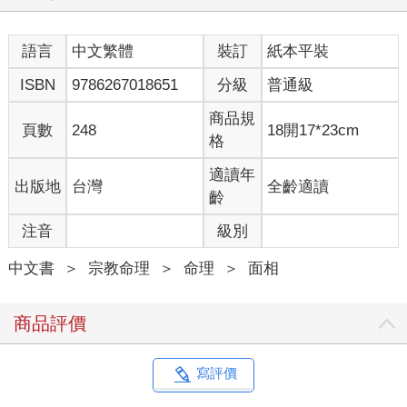
語言
中文繁體
裝訂
紙本平裝
ISBN
9786267018651
分級
普通級
商品規
頁數
248
18開17*23cm
格
適讀年
出版地
台灣
全齡適讀
齡
注音
級別
中文書
＞
宗教命理
＞
命理
＞
面相
商品評價
寫評價