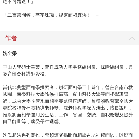
絕不可錯過！」
「二百篇問答，字字珠璣，揭露面相真訣！」¬
作者
沈全榮
中山大學碩士畢業，曾任成功大學事務組組長、採購組組長，具
教育部合格講師資格。
當代非典型面相學探索者，鑽研面相學三十餘年，曾任台南市救
國團、南榮科技大學進修推廣部、崑山科技大學等面相學班講
師，成功大學企管系面相學專題講座講師，曾獲頒教育部全國大
專院校特優社團指導老師獎。沈老師教學深入淺出，擅長說理，
推廣將面相學運用於生活、工作、管理、交際、自我改變及提升
自己能量等，廣受學生迴響。
沈氏相法系列著作，帶領讀者揭開面相學古老神秘面紗，以期面