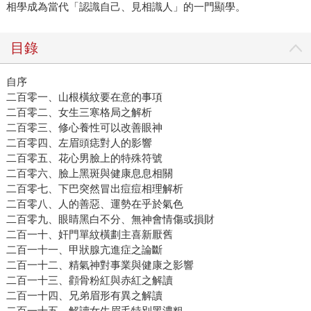
相學成為當代「認識自己、見相識人」的一門顯學。
目錄
自序
二百零一、山根橫紋要在意的事項
二百零二、女生三寒格局之解析
二百零三、修心養性可以改善眼神
二百零四、左眉頭痣對人的影響
二百零五、花心男臉上的特殊符號
二百零六、臉上黑斑與健康息息相關
二百零七、下巴突然冒出痘痘相理解析
二百零八、人的善惡、運勢在乎於氣色
二百零九、眼睛黑白不分、無神會情傷或損財
二百一十、奸門單紋橫劃主喜新厭舊
二百一十一、甲狀腺亢進症之論斷
二百一十二、精氣神對事業與健康之影響
二百一十三、顴骨粉紅與赤紅之解讀
二百一十四、兄弟眉形有異之解讀
二百一十五、解讀女生眉毛特別黑濃粗