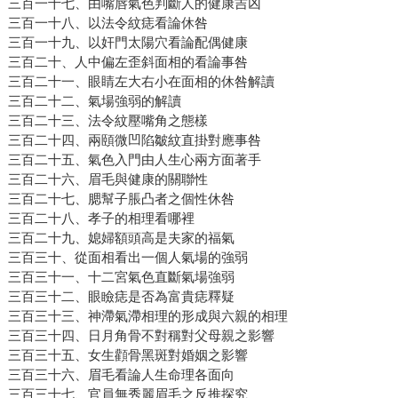
三百一十七、由嘴唇氣色判斷人的健康吉凶
三百一十八、以法令紋痣看論休咎
三百一十九、以奸門太陽穴看論配偶健康
三百二十、人中偏左歪斜面相的看論事咎
三百二十一、眼睛左大右小在面相的休咎解讀
三百二十二、氣場強弱的解讀
三百二十三、法令紋壓嘴角之態樣
三百二十四、兩頤微凹陷皺紋直掛對應事咎
三百二十五、氣色入門由人生心兩方面著手
三百二十六、眉毛與健康的關聯性
三百二十七、腮幫子脹凸者之個性休咎
三百二十八、孝子的相理看哪裡
三百二十九、媳婦額頭高是夫家的福氣
三百三十、從面相看出一個人氣場的強弱
三百三十一、十二宮氣色直斷氣場強弱
三百三十二、眼瞼痣是否為富貴痣釋疑
三百三十三、神滯氣滯相理的形成與六親的相理
三百三十四、日月角骨不對稱對父母親之影響
三百三十五、女生顴骨黑斑對婚姻之影響
三百三十六、眉毛看論人生命理各面向
三百三十七、官員無秀麗眉毛之反推探究