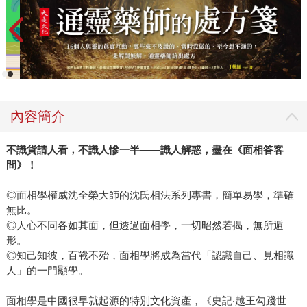
內容簡介
不識貨請人看，不識人慘一半——識人解惑，盡在《面相答客
問》！
◎面相學權威沈全榮大師的沈氏相法系列專書，簡單易學，準確
無比。
◎人心不同各如其面，但透過面相學，一切昭然若揭，無所遁
形。
◎知己知彼，百戰不殆，面相學將成為當代「認識自己、見相識
人」的一門顯學。
面相學是中國很早就起源的特別文化資產，《史記‧越王勾踐世