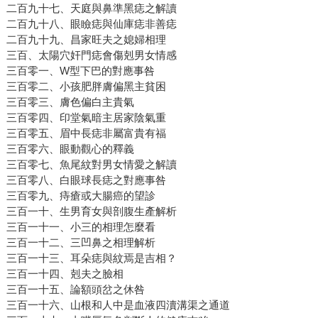
二百九十七、天庭與鼻準黑痣之解讀
二百九十八、眼瞼痣與仙庫痣非善痣
二百九十九、昌家旺夫之媳婦相理
三百、太陽穴奸門痣會傷剋男女情感
三百零一、W型下巴的對應事咎
三百零二、小孩肥胖膚偏黑主貧困
三百零三、膚色偏白主貴氣
三百零四、印堂氣暗主居家陰氣重
三百零五、眉中長痣非屬富貴有福
三百零六、眼動觀心的釋義
三百零七、魚尾紋對男女情愛之解讀
三百零八、白眼球長痣之對應事咎
三百零九、痔瘡或大腸癌的望診
三百一十、生男育女與剖腹生產解析
三百一十一、小三的相理怎麼看
三百一十二、三凹鼻之相理解析
三百一十三、耳朵痣與紋焉是吉相？
三百一十四、剋夫之臉相
三百一十五、論額頭岔之休咎
三百一十六、山根和人中是血液四瀆溝渠之通道