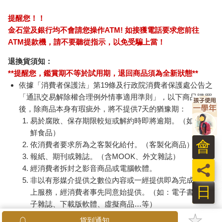
提醒您！！
金石堂及銀行均不會請您操作ATM! 如接獲電話要求您前往
ATM提款機，請不要聽從指示，以免受騙上當！
退換貨須知：
**提醒您，鑑賞期不等於試用期，退回商品須為全新狀態**
依據「消費者保護法」第19條及行政院消費者保護處公告之
「通訊交易解除權合理例外情事適用準則」，以下商品購買
後，除商品本身有瑕疵外，將不提供7天的猶豫期：
易於腐敗、保存期限較短或解約時即將逾期。（如：生
鮮食品）
會
依消費者要求所為之客製化給付。（客製化商品）
報紙、期刊或雜誌。（含MOOK、外文雜誌）
員
經消費者拆封之影音商品或電腦軟體。
非以有形媒介提供之數位內容或一經提供即為完成之線
日
上服務，經消費者事先同意始提供。（如：電子書、電
子雜誌、下載版軟體、虛擬商品…等）
已拆封之個人衛生用品。（如：內衣褲、刮鬍刀、除毛
貨到通知