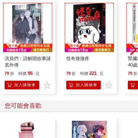
演員們：請解開故事謎
怪奇微微疼
腎臟
底外傳
40
就告
95
221
79
折
特價
元
79
折
特價
元
79
折
加入購物車
加入購物車
您可能會喜歡