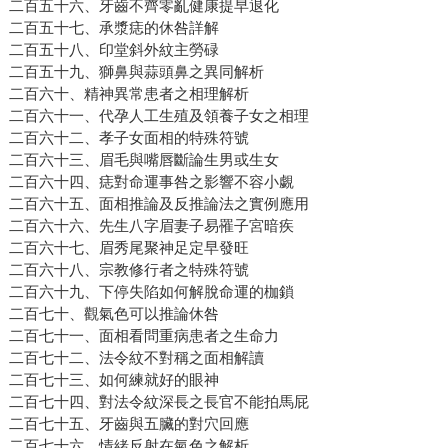
二百五十六、牙齒不齊零亂健康提早退化
二百五十七、承漿痣的休咎詳解
二百五十八、印堂斜外紋主勞碌
二百五十九、獅鼻與蒜頭鼻之異同解析
二百六十、精神異常患者之相理解析
二百六十一、代孕人工生殖及領養子女之相理
二百六十二、孝子女面相的特殊符號
二百六十三、眉毛與嘴唇斷論生男或生女
二百六十四、痣對命運事咎之影響不容小覷
二百六十五、面相推論及反推論法之實例應用
二百六十六、先生八字眉妻子易罹子宮暗疾
二百六十七、眉秀尾聚神足定早發旺
二百六十八、宗教修行者之特殊符號
二百六十九、下停失陷如何解脫命運的枷鎖
二百七十、觀氣色可以推論休咎
二百七十一、面相看問重病患者之生命力
二百七十二、法令紋不對稱之面相解讀
二百七十三、如何練就好的眼神
二百七十四、對法令紋深長之長官不能拍馬屁
二百七十五、牙齒與五臟的對穴回應
二百七十六、情緒反射在氣色之解析