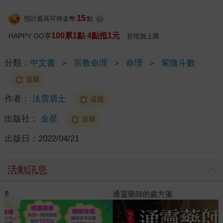
15
預計最高可得金幣
點
?
100累1點 4點抵1元
HAPPY GO享
折抵無上限
分類：
中文書
＞
宗教命理
＞
命理
＞
紫微斗數
追蹤
作者：
法雲居士
追蹤
出版社：
金星
追蹤
出版日：
2022/04/21
活動訊息
閱讀漫遊錄-2026上半年暢銷榜
通