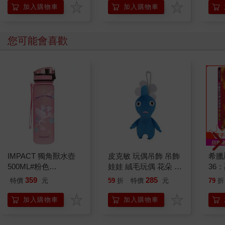
加入購物車
加入購物車
您可能會喜歡
IMPACT 獨角獸水壺
皮克敏 玩偶吊飾 吊飾
希臘
500ML#粉色
娃娃 絨毛玩偶 花朵 葉
36
IM00B11PK
子 藍色皮克敏 紅色皮
359
285
特價
元
59
折
特價
元
79
折
克敏 黃色皮克敏
Pikmin 任天堂 三英貿
加入購物車
加入購物車
易