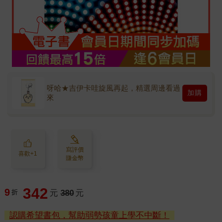
呀哈★吉伊卡哇旋風再起，精選周邊看過
加購
來
寫評價
喜歡+1
賺金幣
342
9
折
元
380
元
認購希望書包，幫助弱勢孩童上學不中斷！