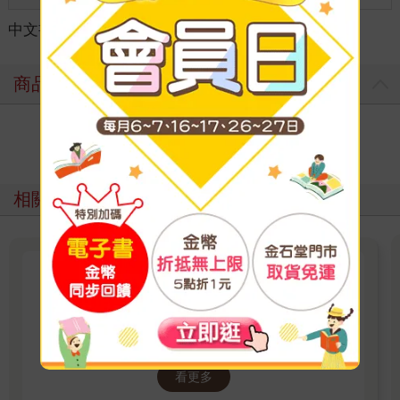
中文書
＞
宗教命理
＞
命理
＞
紫微斗數
商品評價
寫評價
相關主題
金剛經
《易經白話講座》暢銷書作者王思迅新作，逐字
逐句，與我們分享佛陀的體悟
看更多