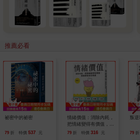
推薦必看
祕密中的祕密
情緒價值：消除內耗，
叛逆
把情緒變得有價值，跟
誰都能自在相處
537
316
79
折
特價
元
79
折
特價
元
79
折