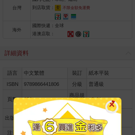
到店取貨：
台灣
不限金額免運費
國際快遞：全球
海外
港澳店取：
詳細資料
語言
中文繁體
裝訂
紙本平裝
ISBN
9789866441806
分級
普通級
商品規
頁數
252
15*21
格
適讀年
出版地
台灣
全齡適讀
齡
注音
級別