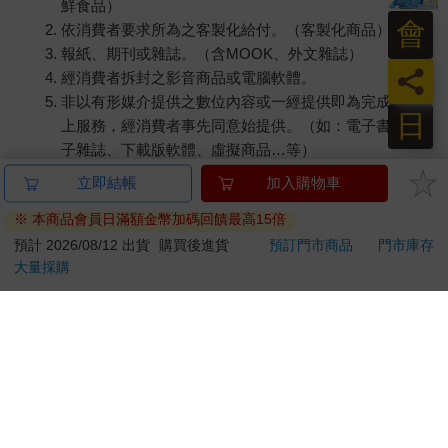
鮮食品）
會
依消費者要求所為之客製化給付。（客製化商品）
報紙、期刊或雜誌。（含MOOK、外文雜誌）
員
經消費者拆封之影音商品或電腦軟體。
非以有形媒介提供之數位內容或一經提供即為完成之線
日
上服務，經消費者事先同意始提供。（如：電子書、電
子雜誌、下載版軟體、虛擬商品…等）
已拆封之個人衛生用品。（如：內衣褲、刮鬍刀、除毛
立即結帳
加入購物車
刀…等）
※ 本商品會員日滿額金幣加碼回饋最高15倍
若非上列種類商品，均享有到貨7天的猶豫期（含例假
日）。
預計 2026/08/12 出貨
購買後進貨
預訂門市商品
門市庫存
大量採購
辦理退換貨時，商品（組合商品恕無法接受單獨退貨）必須
是您收到商品時的原始狀態（包含商品本體、配件、贈品、
保證書、所有附隨資料文件及原廠內外包裝…等），請勿直
接使用原廠包裝寄送，或於原廠包裝上黏貼紙張或書寫文
字。
退回商品若無法回復原狀，將請您負擔回復原狀所需費用，
嚴重時將影響您的退貨權益。