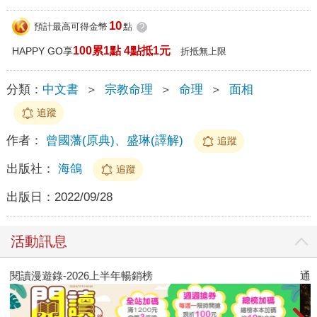
10
預計最高可得金幣
點
?
100累1點 4點抵1元
HAPPY GO享
折抵無上限
分類：
中文書
＞
宗教命理
＞
命理
＞
面相
追蹤
作者：
曾國藩(原典)、盛琳(譯解)
追蹤
出版社：
海鴿
追蹤
出版日：
2022/09/28
活動訊息
閱讀漫遊錄-2026上半年暢銷榜
通