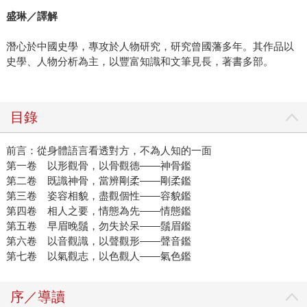
盛琳／譯解
潛心於中國史學，專攻於人物研究，研究曾國藩多年。其作品以
史學、人物分析為主，以豐富知識和文筆見長，著書多部。
目錄
前言：從身體語言看透對方，不為人知的一面
第一卷 以形觀骨，以骨觀德——神骨鑑
第二卷 既識神骨，當辨剛柔——剛柔鑑
第三卷 姿容相貌，盡觀個性——容貌鑑
第四卷 相人之要，情態為先——情態鑑
第五卷 早眉晚鬚，勿失於呆——鬚眉鑑
第六卷 以音觀識，以聲觀形——聲音鑑
第七卷 以氣觀志，以色觀人——氣色鑑
序／導讀