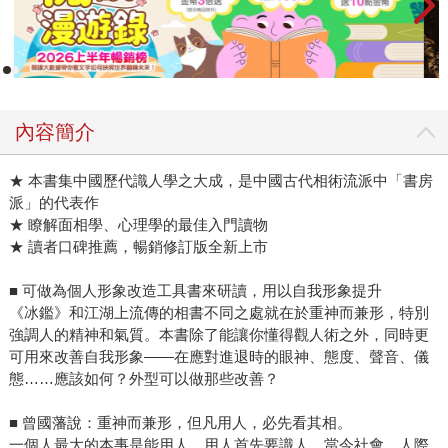
內容簡介
★ 本書集中國歷代識人學之大成，是中國古代相術流派中「書房
派」的代表作
★ 瞭解面相學、心理學的最佳入門讀物
★ 讀者口碑推薦，暢銷修訂版全新上市
■ 可做為個人形象改造工具書來研讀，用以自我形象提升
《冰鑑》和江湖上流傳的相書不同之處就在於重神而兼形，特別
強調人的精神和氣質。本書除了能讓你懂得觀人術之外，同時更
可用來改善自我形象——在應對進退時的眼神、態度、聲音、儀
態……應該如何？外型可以做那些改善？
■ 曾國藩說：重神而兼形，但凡用人，必先看其相。
一個人最大的本事是能用人，用人首先要識人。當今社會，人際