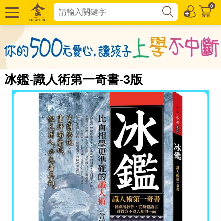
0
冰鑑-識人術第一奇書-3版