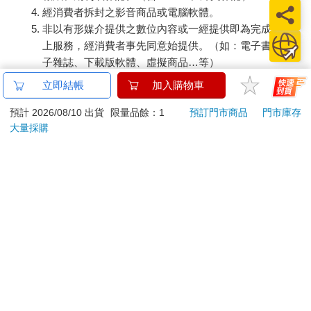
經消費者拆封之影音商品或電腦軟體。
非以有形媒介提供之數位內容或一經提供即為完成之線
上服務，經消費者事先同意始提供。（如：電子書、電
子雜誌、下載版軟體、虛擬商品…等）
已拆封之個人衛生用品。（如：內衣褲、刮鬍刀、除毛
立即結帳
加入購物車
刀…等）
若非上列種類商品，均享有到貨7天的猶豫期（含例假
預計 2026/08/10 出貨
限量品餘：1
預訂門市商品
門市庫存
大量採購
日）。
辦理退換貨時，商品（組合商品恕無法接受單獨退貨）必須
是您收到商品時的原始狀態（包含商品本體、配件、贈品、
保證書、所有附隨資料文件及原廠內外包裝…等），請勿直
接使用原廠包裝寄送，或於原廠包裝上黏貼紙張或書寫文
字。
退回商品若無法回復原狀，將請您負擔回復原狀所需費用，
嚴重時將影響您的退貨權益。