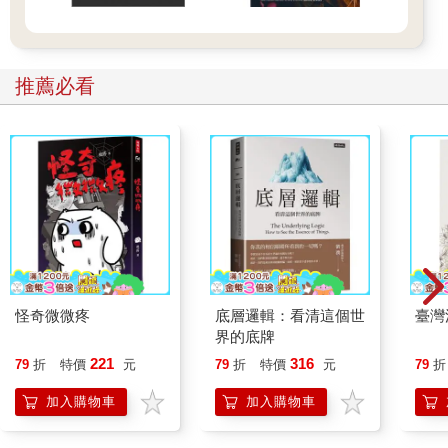
推薦必看
怪奇微微疼
底層邏輯：看清這個世
臺灣
界的底牌
221
316
79
折
特價
元
79
折
特價
元
79
折
加入購物車
加入購物車