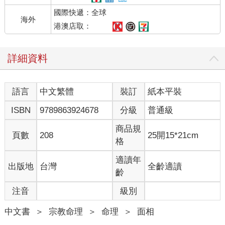
國際快遞：全球
海外
港澳店取：
詳細資料
語言
中文繁體
裝訂
紙本平裝
ISBN
9789863924678
分級
普通級
商品規
頁數
208
25開15*21cm
格
適讀年
出版地
台灣
全齡適讀
齡
注音
級別
中文書
＞
宗教命理
＞
命理
＞
面相