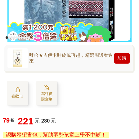
呀哈★吉伊卡哇旋風再起，精選周邊看過
加購
來
寫評價
喜歡+1
賺金幣
221
79
折
元
280
元
認購希望書包，幫助弱勢孩童上學不中斷！