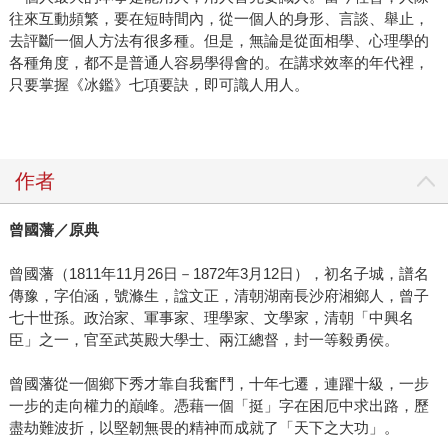
往來互動頻繁，要在短時間內，從一個人的身形、言談、舉止，
去評斷一個人方法有很多種。但是，無論是從面相學、心理學的
各種角度，都不是普通人容易學得會的。在講求效率的年代裡，
只要掌握《冰鑑》七項要訣，即可識人用人。
作者
曾國藩／原典
曾國藩（1811年11月26日－1872年3月12日），初名子城，譜名
傳豫，字伯涵，號滌生，諡文正，清朝湖南長沙府湘鄉人，曾子
七十世孫。政治家、軍事家、理學家、文學家，清朝「中興名
臣」之一，官至武英殿大學士、兩江總督，封一等毅勇侯。
曾國藩從一個鄉下秀才靠自我奮鬥，十年七遷，連躍十級，一步
一步的走向權力的巔峰。憑藉一個「挺」字在困厄中求出路，歷
盡劫難波折，以堅韌無畏的精神而成就了「天下之大功」。