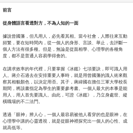
前言
從身體語言看透對方，不為人知的一面
據說曾國藩，但凡用人，必先看其相。當今社會，人際往來互動
頻繁，要在短時間內，從一個人的身形、言談、舉止，去評斷一
個人方法有很多種。但是，無論是從面相學、心理學的各種角
度，都不是普通人容易學得會的。
在講求效率的年代裡，只要掌握《冰鑑》七項要訣，即可識人用
人。蔣介石過去在安排重要人事時，就是用曾國藩的識人術來觀
察其相貌顏色，以決定用否。其子，蔣緯國在擔任三軍大學校長
期間，將該書指定為學生的重要參考書。一個人最大的本事是能
用人，用人首先要識人。由此，可證《冰鑑》，乃立身處世、縱
橫職場的不二法門。
透過「眼神」辨人心，一個人最容易被他人看穿的也是眼神，在
心理學中講的心靈透視，就是從眼神裡探究出一個人的心性、成
就高低等。