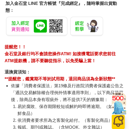
加入金石堂 LINE 官方帳號『完成綁定』，隨時掌握出貨動
態：
提醒您！！
金石堂及銀行均不會請您操作ATM! 如接獲電話要求您前往
ATM提款機，請不要聽從指示，以免受騙上當！
退換貨須知：
**提醒您，鑑賞期不等於試用期，退回商品須為全新狀態**
依據「消費者保護法」第19條及行政院消費者保護處公告之
「通訊交易解除權合理例外情事適用準則」，以下商品購買
後，除商品本身有瑕疵外，將不提供7天的猶豫期：
易於腐敗、保存期限較短或解約時即將逾期。（如：生
鮮食品）
依消費者要求所為之客製化給付。（客製化商品）
報紙、期刊或雜誌。（含MOOK、外文雜誌）