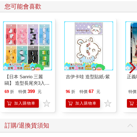
您可能會喜歡
【日本 Sanrio 三麗
吉伊卡哇 造型貼紙-紫
正義
鷗】 造型長尾夾3入組
(8款可選) 凱蒂貓 Hello
399
67
69
折
特價
元
96
折
特價
元
特價
Kitty 庫洛米 布丁狗 酷
企鵝
加入購物車
加入購物車
訂購/退換貨須知