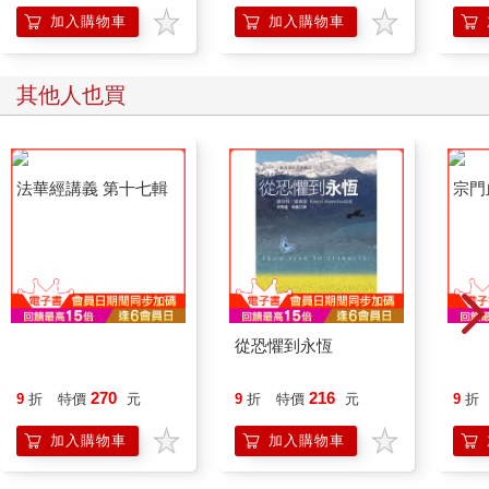
「行動派」的37個科
加入購物車
加入購物車
學方法
其他人也買
法華經講義 第十七輯
從恐懼到永恆
宗門
270
216
9
折
特價
元
9
折
特價
元
9
折
加入購物車
加入購物車