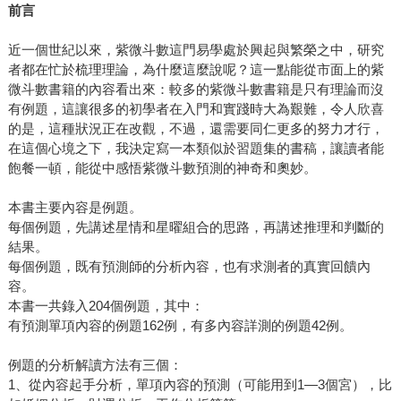
前言
近一個世紀以來，紫微斗數這門易學處於興起與繁榮之中，研究
者都在忙於梳理理論，為什麼這麼說呢？這一點能從市面上的紫
微斗數書籍的內容看出來：較多的紫微斗數書籍是只有理論而沒
有例題，這讓很多的初學者在入門和實踐時大為艱難，令人欣喜
的是，這種狀況正在改觀，不過，還需要同仁更多的努力才行，
在這個心境之下，我決定寫一本類似於習題集的書稿，讓讀者能
飽餐一頓，能從中感悟紫微斗數預測的神奇和奧妙。
本書主要內容是例題。
每個例題，先講述星情和星曜組合的思路，再講述推理和判斷的
結果。
每個例題，既有預測師的分析內容，也有求測者的真實回饋內
容。
本書一共錄入204個例題，其中：
有預測單項內容的例題162例，有多內容詳測的例題42例。
例題的分析解讀方法有三個：
1、從內容起手分析，單項內容的預測（可能用到1—3個宮），比