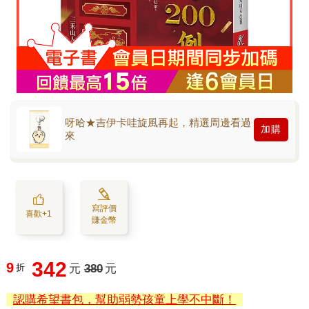
呀哈★吉伊卡哇旋風再起，精選周邊看過
加購
來
寫評價
喜歡+1
賺金幣
342
9
折
元
380
元
認購希望書包，幫助弱勢孩童上學不中斷！