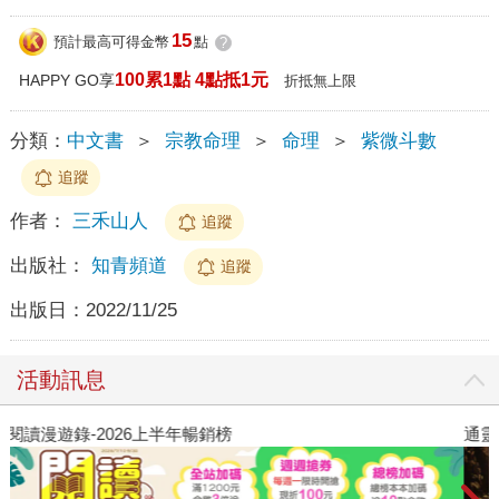
15
預計最高可得金幣
點
?
100累1點 4點抵1元
HAPPY GO享
折抵無上限
分類：
中文書
＞
宗教命理
＞
命理
＞
紫微斗數
追蹤
作者：
三禾山人
追蹤
出版社：
知青頻道
追蹤
出版日：
2022/11/25
活動訊息
閱讀漫遊錄-2026上半年暢銷榜
通