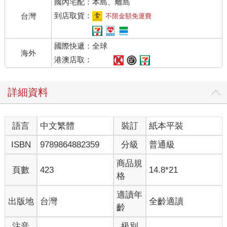
國內宅配：本島、離島
到店取貨：
台灣
不限金額免運費
國際快遞：全球
海外
港澳店取：
詳細資料
語言
中文繁體
裝訂
紙本平裝
ISBN
9789864882359
分級
普通級
商品規
頁數
423
14.8*21
格
適讀年
出版地
台灣
全齡適讀
齡
注音
級別