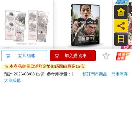
會
員
日
16647 Birthday Cake
絕地逃生 DVD
ONE
立即結帳
加入購物車
拍貼風小卡組
(首刷
※ 本商品會員日滿額金幣加碼回饋最高15倍
120
399
特價
元
特價
元
85
折
預計 2026/08/08 出貨
參考庫存量：1
預訂門市商品
門市庫存
大量採購
加入購物車
加入購物車
訂購/退換貨須知
加入金石堂 LINE 官方帳號『完成綁定』，隨時掌握出貨動
態：