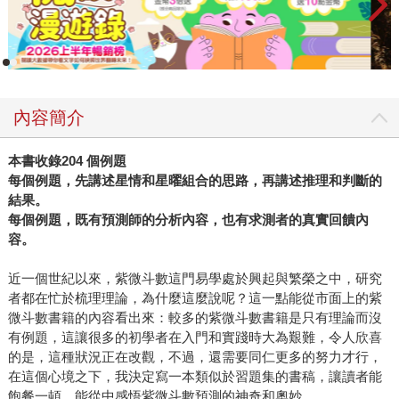
內容簡介
本書收錄204 個例題
每個例題，先講述星情和星曜組合的思路，再講述推理和判斷的
結果。
每個例題，既有預測師的分析內容，也有求測者的真實回饋內
容。
近一個世紀以來，紫微斗數這門易學處於興起與繁榮之中，研究
者都在忙於梳理理論，為什麼這麼說呢？這一點能從市面上的紫
微斗數書籍的內容看出來：較多的紫微斗數書籍是只有理論而沒
有例題，這讓很多的初學者在入門和實踐時大為艱難，令人欣喜
的是，這種狀況正在改觀，不過，還需要同仁更多的努力才行，
在這個心境之下，我決定寫一本類似於習題集的書稿，讓讀者能
飽餐一頓，能從中感悟紫微斗數預測的神奇和奧妙。