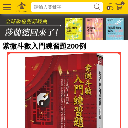
0
紫微斗數入門練習題200例