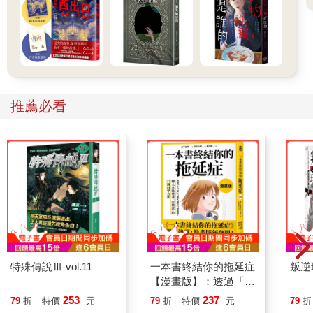
推薦必看
特殊傳說Ⅲ vol.11
一本書終結你的拖延症
叛逆
【漫畫版】：透過「小
行動」打開大腦的行動
253
237
79
折
特價
元
79
折
特價
元
79
折
開關，懶人也能變身