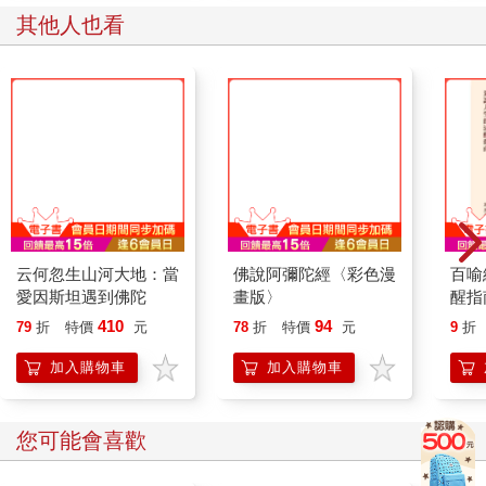
其他人也看
云何忽生山河大地：當
佛說阿彌陀經〈彩色漫
百喻
愛因斯坦遇到佛陀
畫版〉
醒指
典0
410
94
79
折
特價
元
78
折
特價
元
9
折
加入購物車
加入購物車
您可能會喜歡