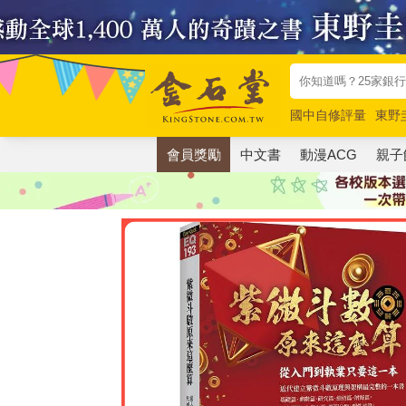
國中自修評量
東野
唯紅花綻放
奧德賽
會員獎勵
中文書
動漫ACG
親子