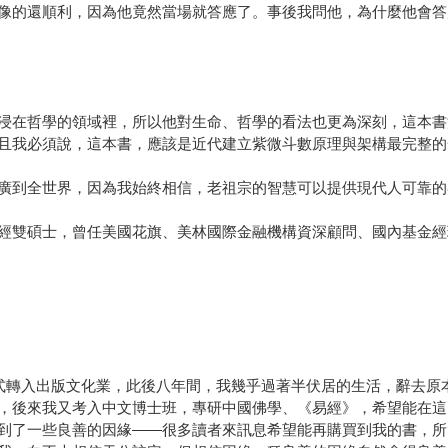
像的還順利，因為他竟然當場就答應了。事後我問他，為什麼他會答
浸在哲學的領域裡，所以他對生命、哲學的看法也更為深刻，這本書
且我必須說，這本書，應該是近代建立紫微斗數原理與架構最完整的
廣到全世界，因為我始終相信，老祖宗的智慧可以提供現代人可靠的
經雙碩士，曾任美國花旗、美林國際金融機構資深顧問、國內基金經
式轉入出版文化業，此後八年間，我幾乎過著半伏居的生活，辭去原
，後來我又考入中文博士班，專研中國佛學、《易經》，希望能在這
到了一些良善的因緣——很多讀者來訊息希望能再購買到我的書，所