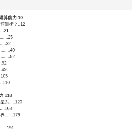
算能力 10
測術？..12
..21
...25
..32
...40
...52
.92
.99
105
.110
118
....120
..168
...179
..191