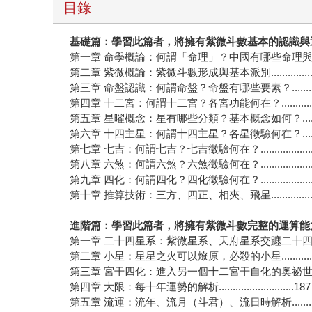
目錄
基礎篇：
學習此篇者，將擁有紫微斗數基本的認識與運
第一章 命學概論：何謂「命理」？中國有哪些命理與預
第二章 紫微概論：紫微斗數形成與基本派別................
第三章 命盤認識：何謂命盤？命盤有哪些要素？...........
第四章 十二宮：何謂十二宮？各宮功能何在？..............
第五章 星曜概念：星有哪些分類？基本概念如何？.........
第六章 十四主星：何謂十四主星？各星徵驗何在？.........
第七章 七吉：何謂七吉？七吉徵驗何在？...................
第八章 六煞：何謂六煞？六煞徵驗何在？...................
第九章 四化：何謂四化？四化徵驗何在？...................
第十章 推算技術：三方、四正、相夾、飛星................
進階篇：
學習此篇者，將擁有紫微斗數完整的運算能力 
第一章 二十四星系：紫微星系、天府星系交躔二十四星系.
第二章 小星：星星之火可以燎原，必殺的小星.............
第三章 宮干四化：進入另一個十二宮干自化的奧祕世界....
第四章 大限：每十年運勢的解析...........................187
第五章 流運：流年、流月（斗君）、流日時解析...........