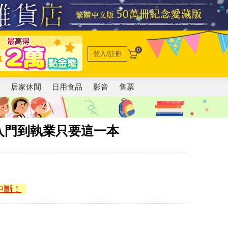
0
登入/註冊
電
居家休閒
日用食品
影音
售票
入門到執業只要這一本
中斷！