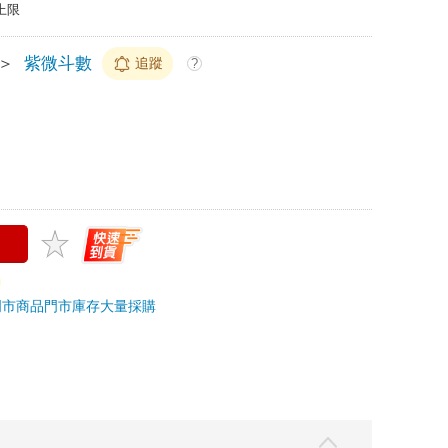
上限
＞
紫微斗數
追蹤
?
門市商品
門市庫存
大量採購