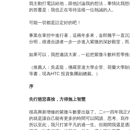
我主動打電話給他，跟他討論我的想法，事情比我想
的答覆是：我也正在等待這樣一位熱誠的人。
可能一切都是註定好的吧！
事業在掌控中進行著，這兩年多來，金郎幾乎一直沉
分明，很適合讀者一步一步進入紫微的深妙殿堂，而
如果可以，我想邀請大家，一起把紫微斗數科哲學推
（推薦人：吳孟龍，佛羅里達大學企管、荷蘭大學財
等書，現為HTC 投資集團副總裁。）
序
先行慈悲喜捨，方得無上智慧
很高興新增修的紫微斗數要出版了。二○一四年我正
的就是讓自己能有更多的時間可以閱讀、思考、寫作
所以至此，我只打算平凡的過一生。但期間我還是遇