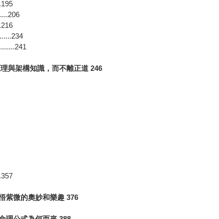
195
..206
216
..234
..241
原理與架構
知識，而不離正道 246
357
悟紫微
的奧妙和樂趣 376
命理公
式為何而來 388