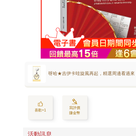
呀哈★吉伊卡哇旋風再起，精選周邊看過來
寫評價
喜歡+1
賺金幣
活動訊息