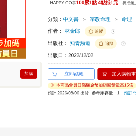
100累1點 4點抵1元
HAPPY GO享
折抵無
分類：
中文書
＞
宗教命理
＞
命理
作者：
林金郎
追蹤
?
出版社：
知青頻道
追蹤
?
出版日：
2022/12/02
加購
立即結帳
加入購物車
※ 本商品會員日滿額金幣加碼回饋最高15倍
預計 2026/08/06 出貨
參考庫存量：1
預訂