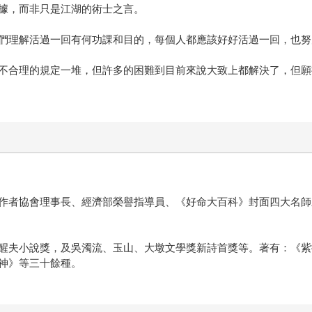
據，而非只是江湖的術士之言。
們理解活過一回有何功課和目的，每個人都應該好好活過一回，也努
不合理的規定一堆，但許多的困難到目前來說大致上都解決了，但願
作者協會理事長、經濟部榮譽指導員、《好命大百科》封面四大名師
醒夫小說獎，及吳濁流、玉山、大墩文學獎新詩首獎等。著有：《紫
神》等三十餘種。