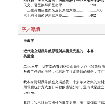
天文、君星崇拜與星命學..............................390
十二生肖由星象而來及其原始意義......................400
六十納音由來與原始意義..............................402
序／導讀
推薦序
近代建立紫微斗數原理與架構最完整的一本書
吳孟龍
二○○三年，我有幸的看到林金郎先生大作《紫微很
數做了仔細的考證，也提出了很多新穎的概念，這在
我本身對紫微斗數也充滿熱愛，十多年來收集的資料
用電腦統計方式進行斗數的應驗分析，還有就是建立
partner。
此時，我已經結束國外的事業返臺，著手準備進行這項