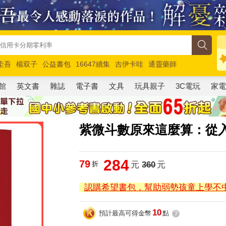
圭吾
楊双子
公益書包
16647續集
吉伊卡哇
通靈藥師
路邊攤新作
馬斯克
玩具總動員5
超慢跑
館
英文書
雜誌
電子書
文具
玩具親子
3C電玩
家
紫微斗數原來這麼算：從
284
79
折
元
360
元
認購希望書包，幫助弱勢孩童上學不
10
預計最高可得金幣
點
?