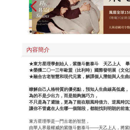
內容簡介
★
東方星理學創始人．紫微斗數泰斗 天乙上人 畢
★
榮獲二〇一三年歐盟（比利時）國際發明展（文化
★
融合古老智慧和現代元素，解譯個人潛能與人生曲
瞭解自己人格特質的優劣點，預知人生曲線高低處，
為的不是少出力，而是能夠施巧力，
不只是為了避險，更為了能在順風時借力、逆風時沉
讓你不管處在人生哪一個階段，都能找到明朗的前進
東方星理學是一門古老的智慧，
由華人界最權威的紫微斗數泰斗——天乙上人，將紫