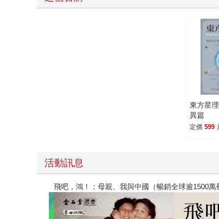
東方星理
異篇
定價
599
活動訊息
春光ｘ奇幻基地｜全書系展