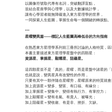
以圖像符號取代專有名詞，突破翻譯盲點，
並結合星座學與心理學，以及大數據統計學，
讓有心學習者能無障礙進入東方星理學的世界，
一同探索人生藍圖，掌握生命每一個關鍵的轉捩點。
***
星曜變異篇——標記人生藍圖高峰低谷的方向指南
在熟悉東方星理學系列前三冊所討論的人格特質，區
本書主要描述東方星理學星盤中的四顆星：
資源星、掌握星、顯耀星、阻礙星。
這四顆星並不是「真的」星曜，而是星盤中諸星的「
也就是說，變異星具有改變性的作用，
只要有其中一顆伴隨在星曜旁，星曜原來的特質就會
加上資源星＝變多、變富、有口福、有緣分；
加上掌握星＝變集中、變得有執行力、有掌控力；
加上顯耀星＝變有名氣、有貴人、被曝光；
加上阻礙星＝變收斂、有是非、挫折、欠缺。