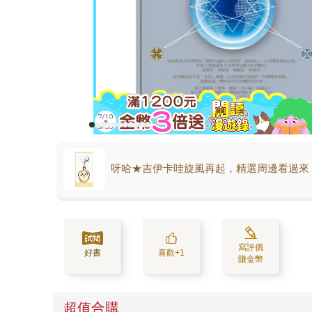
呀哈★吉伊卡哇旋風再起，精選周邊看過來
寫評價
好書
喜歡+1
賺金幣
超值合購