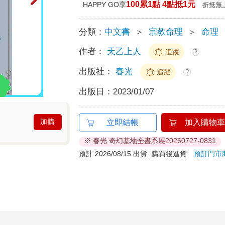
100累1點 4點抵1元
HAPPY GO享
折抵無
分類：
中文書
＞
宗教命理
＞
命理
作者：
天乙上人
追蹤
?
出版社：
春光
追蹤
?
出版日：
2023/01/07
加購
立即結帳
加入購物車
※ 春光 奇幻基地全書系展20260727-0831
預計 2026/08/15 出貨
購買後進貨
預訂門市