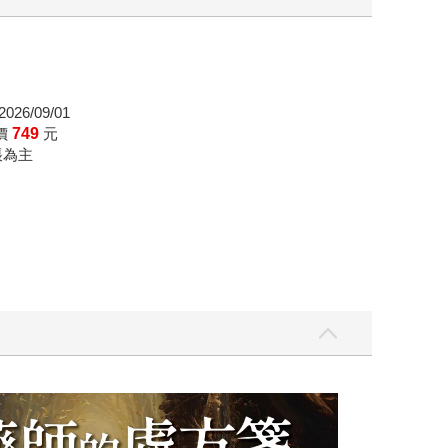
026/09/01
價
749
元
帳為主
飛吧，鴻！：母