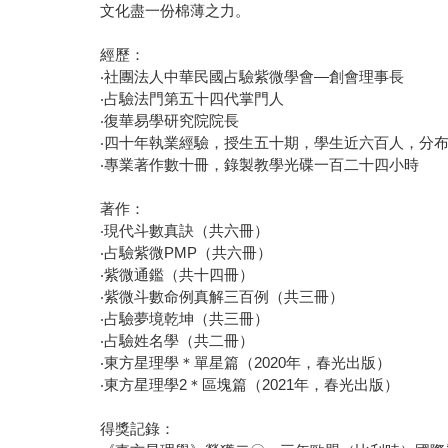
文化盡一份棉薄之力。
經歷：
‧社團法人中華民國占驗紫微學會—創會理事長
‧占驗法門第五十四代掌門人
‧復華易學研究院院長
‧四十年執業經驗，授生五十期，學生近六百人，分
‧專業著作數十冊，錄製教學光碟一百二十四小時
著作：
‧現代斗數真訣（共六冊）
‧占驗紫微PMP（共六冊）
‧紫微通鑑（共十四冊）
‧紫微斗數命例真解三百例（共三冊）
‧占驗夢境乾坤（共三冊）
‧占驗姓名學（共二冊）
‧東方星理學＊單星篇（2020年，春光出版）
‧東方星理學2＊區塊篇（2021年，春光出版）
得獎記錄：