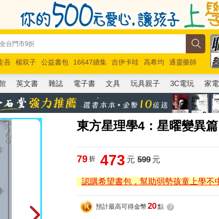
圭吾
楊双子
公益書包
16647續集
吉伊卡哇
高希均
通靈藥師
路邊攤新作
馬斯克
玩具總動員5
超慢跑
館
英文書
雜誌
電子書
文具
玩具親子
3C電玩
家
東方星理學4：星曜變異篇
473
79
折
元
599
元
認購希望書包，幫助弱勢孩童上學不
20
預計最高可得金幣
點
?