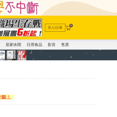
0
登入/註冊
電
居家休閒
日用食品
影音
售票
中斷！