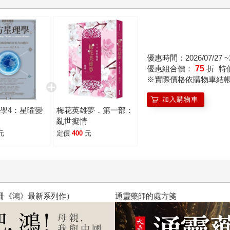
優惠時間：2026/07/27 ~2
優惠組合價：
75
折
特
※實際價格依購物車結
加入購物車
學4：星曜變
梅花英雄夢．第一部：
亂世癡情
元
定價
400
元
閱讀漫遊錄-2026上半年暢銷榜