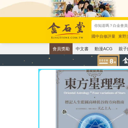
國中自修評量
東野
唯紅花綻放
奧德賽
會員獎勵
中文書
動漫ACG
親子