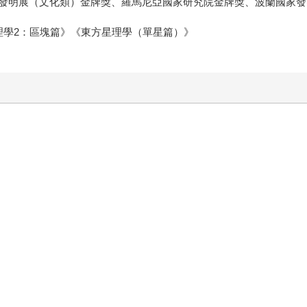
發明展（文化類）金牌獎、羅馬尼亞國家研究院金牌獎、波蘭國家發
理學2：區塊篇》《東方星理學（單星篇）》