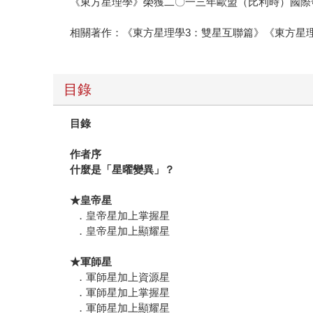
《東方星理學》榮獲二〇一三年歐盟（比利時）國際
相關著作：《東方星理學3：雙星互聯篇》《東方星
目錄
目錄
作者序
什麼是「星曜變異」？
★皇帝星
．皇帝星加上掌握星
．皇帝星加上顯耀星
★軍師星
．軍師星加上資源星
．軍師星加上掌握星
．軍師星加上顯耀星