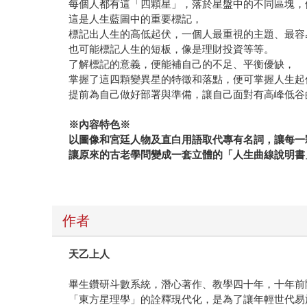
每個人都有這「四顆星」，落於星盤中的不同區塊，
這是人生藍圖中的重要標記，
標記出人生的高低起伏，一個人最重視的主題、最容
也可能標記人生的短板，像是理財投資等等。
了解標記的意義，便能補自己的不足、平衡優缺，
掌握了這四顆變異星的特徵和落點，便可掌握人生起
提前為自己做好部署與準備，讓自己面對有高峰低谷
※
內容特色※
以圖像和宮廷人物及直白用語取代專有名詞，讓每一
讓原來的古老學問變成一套立體的「人生曲線說明書
作者
天乙上人
畢生鑽研斗數系統，潛心著作、教學四十年，十年前
「東方星理學」的詮釋現代化，是為了讓年輕世代易