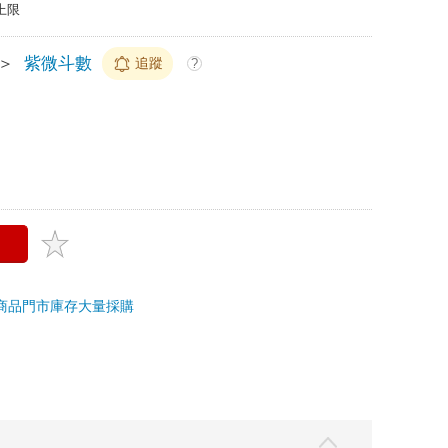
上限
＞
紫微斗數
追蹤
?
商品
門市庫存
大量採購