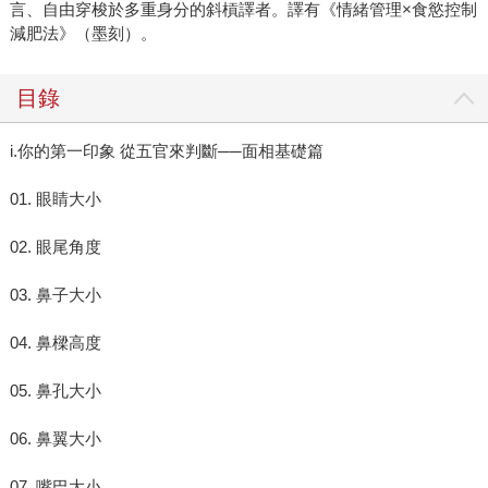
言、自由穿梭於多重身分的斜槓譯者。譯有《情緒管理×食慾控制
減肥法》（墨刻）。
目錄
i.你的第一印象 從五官來判斷──面相基礎篇
01. 眼睛大小
02. 眼尾角度
03. 鼻子大小
04. 鼻樑高度
05. 鼻孔大小
06. 鼻翼大小
07. 嘴巴大小