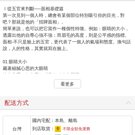
Ⅰ從五官來判斷──面相基礎篇
第一次見到一個人時，總會有某個部位特別吸引你的目光，對
吧？那就是他的「招牌面相」。
簡單來說，也可以把它當作一種個性特徵。例如：眼睛的大小，
透露出他的自尊心強不強；而眉毛的高度，則是公平感的指標。
面相-不只是臉上的五官，更代表了一個人的氣場和態度。換句話
說，人的性格，其實就寫在臉上。
01 眼睛大小
藏著細膩心思的大眼睛
社交高手，但心思細膩又有點小心翼翼
這種人常常在想別人怎麼看自己，腦袋裡不斷盤算著各種可能。
看更多
他們很會察言觀色，無論是默默跟著氣氛走，還是帶動現場氣氛
都很拿手。表面上看起來非常外向、善於交際，但內心其實常常
擔心自己的真實想法會不小心被別人看穿。因此，意外的是，他
配送方式
們反而不太容易交到真正懂他們的好朋友。
過度堅持己見的小眼睛
國內宅配：本島、離島
霸氣又堅持自我，聰明伶俐的「我行我素」型
這類人非常清楚自己的想法，做事優先考慮自己判斷，完全不在
到店取貨：
台灣
不限金額免運費
意別人怎麼看。他們通常頭腦很靈活，不管在哪個圈子裡都頗具