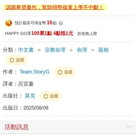
認購希望書包，幫助弱勢孩童上學不中斷！
15
預計最高可得金幣
點
?
100累1點 4點抵1元
HAPPY GO享
折抵無上限
分類：
中文書
＞
宗教命理
＞
命理
＞
面相
追蹤
作者：
Team.StoryG
追蹤
譯者：
呂宜蓁
出版社：
莫克
追蹤
出版日：
2025/08/09
活動訊息