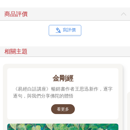
情感流動直接的坦率型。看似微妙的差異，其實正構成了每個人
在群體中最獨特的存在節奏。
商品評價
A. 眼睛大嘴巴大：過度社交的和事佬類型
這類人社交能力極強，對任何場合都能快速融入，總是主動接近
新朋友、熱衷參與各種聚會與話題。他們擅長察言觀色、說場面
寫評價
話，講話總讓人聽了從心底舒服，避免衝突、彌合分歧是他們最
在意的事。即使心裡另有看法，也會點頭附和，避免讓氣氛冷
場。雖然這樣的溫和讓人覺得「好相處」，但有時也會讓人懷疑
相關主題
他們是不是太圓滑、不夠真誠。你會在聚餐中看到他到處敬酒、
面面俱到的打招呼，卻可能在真正需要表態時，閃避責任、讓人
難以真正了解他的底線。
B. 眼睛大嘴巴小：默默付出的內向根基型
金剛經
這類人極重歸屬感，傾向隨和與配合，只要能安穩待在團體中，
即使心中有不同意見，也傾向選擇沉默。他們性格內斂、不擅表
《易經白話講座》暢銷書作者王思迅新作，逐字
達不滿，總是默默完成份內事，甚至還會主動幫忙收尾別人的工
逐句，與我們分享佛陀的體悟
作，卻很少有人特別注意到他們的努力。雖然平時不表露，但其
實對公平與尊重有強烈執著，一旦被嚴重忽視或傷害，就可能徹
看更多
底翻臉、再也不回頭。你會在職場裡發現，他們平時總在角落安
靜工作，但若真的對主管或團隊心灰意冷，離職信一送出，就再
也不回頭、連一句多餘話都不說。