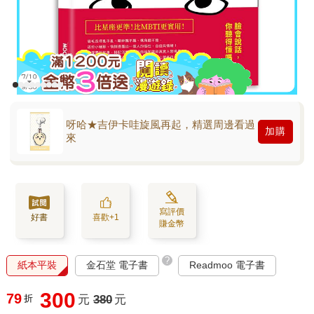
呀哈★吉伊卡哇旋風再起，精選周邊看過
加購
來
寫評價
好書
喜歡+1
賺金幣
?
紙本平裝
金石堂 電子書
Readmoo 電子書
300
79
折
元
380
元