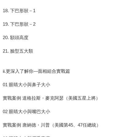
18. 下巴形狀－1
19. 下巴形狀－2
20. 額頭高度
21. 臉型五大類
ii.更深入了解你—面相組合實戰篇
01 眼睛大小與鼻子大小
實戰案例 道格拉斯・麥克阿瑟（美國五星上將）
02 眼睛大小與嘴巴大小
實戰案例 唐納德・川普（美國第45、47任總統）