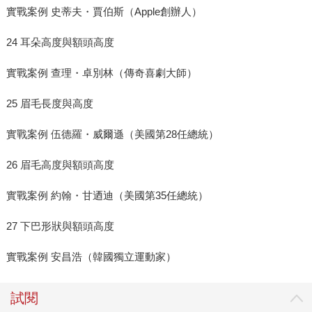
實戰案例 史蒂夫・賈伯斯（Apple創辦人）
24 耳朵高度與額頭高度
實戰案例 查理・卓別林（傳奇喜劇大師）
25 眉毛長度與高度
實戰案例 伍德羅・威爾遜（美國第28任總統）
26 眉毛高度與額頭高度
實戰案例 約翰・甘迺迪（美國第35任總統）
27 下巴形狀與額頭高度
實戰案例 安昌浩（韓國獨立運動家）
試閱