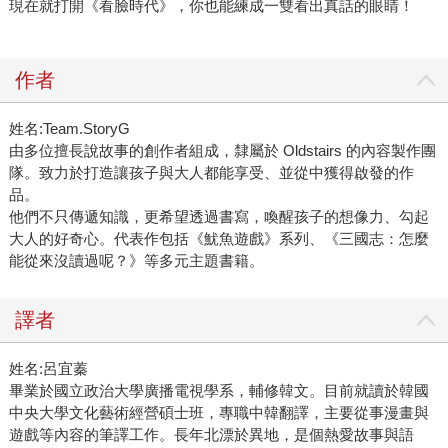
現在就打開《看臉時代》，你也能練成一雙看出真話的眼睛！
作者
姓名:Team.StoryG
由多位擅長說故事的創作者組成，隸屬於 Oldstairs 的內容製作團
隊。致力於打造讓孩子與大人都能享受、並從中獲得啟發的作
品。
他們不只傳遞知識，更希望透過書寫，喚醒孩子的想像力、勾起
大人的好奇心。代表作包括《魷魚遊戲》系列、《三國志：怎麼
能從來沒讀過呢？》等多元主題書籍。
譯者
姓名:呂宜蓁
畢業於國立政治大學廣播電視學系，輔修韓文。目前就讀於韓國
中央大學文化藝術經營碩士班，專職中韓翻譯，主要從事漫畫與
遊戲等內容的筆譯工作。長年北漂於異地，是個熱愛故事與語