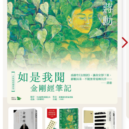
C. 眼睛小嘴巴大：剛正不阿的苦幹型領導者
這類人自信堅定、承受力強，是那種即使困境重重也會咬牙撐
住，把整個團隊帶往目標的人。他們原則清晰、態度正直，對於
道德與規則有高度信仰，堅信只要憑實力與毅力，就能贏得尊重
與成功。你會在職場裡看到他帶著團隊拚命加班、用最正規的流
程申請提案，結果卻在最後一刻被別人用關係或潛規則插隊，他
站在原地緊握拳頭，即便吃虧，也不願討好上層或違背程序。
D. 眼睛小嘴巴小：高牆內的冷靜領導者
這類人他們自我意識強烈、思慮周密，即使在熟悉的環境中，也
不輕易主動融入。但一旦認定彼此是「自己人」，就會全力以
赴、甚至挺身擔任領導者。他們極度理性，擅長整合團隊資源、
提升整體效率，但也習慣將世界分為「我們」與「他們」。對於
圈外人，他們帶有強烈防備心，甚至展現出令人意外的冷酷與排
斥。你會看到他們在自己的小團隊中如魚得水，有條不紊地安排
進度、分派工作，但當新人加入或有外部單位介入，他們卻突然
變得沉默寡言、臉色凝重，甚至在私下低聲提醒夥伴「這個人我
們要小心一點，別講太多」。
唐納德·川普（美國第45、47 任總統）Donald Trump. 1946-
無論是正面還是負面，都是美國最有流量的政治人物。超級愛熱
鬧的社交王