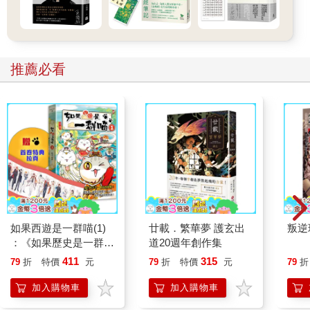
眼睛大Ｘ嘴巴大
唐納德・川普的眼睛其實算大―我們是看橫向寬度來判斷的，不
要被照片誤導。有時候照片角度會讓人搞錯。至於嘴巴，他可真
的是「大嘴巴」一個，講話直接、愛熱鬧，超級外向又超級社
推薦必看
交。他的主要身分，除了是美國第45 任總統，現在又捲土重來成
為現任第47 任總統之外，其實最根本的身分是―不動產企業老
闆，甚至可以說是個「職業名人」。他擅長用各種大膽又挑釁的
行為吸引目光，靠著話題和炒作賺錢，硬是把自己的名字「川
普」變成全美最知名的個人品牌。
說到他的個性，川普的確很愛交朋友，但他可不是那種討好大
家、擅長經營關係的社交高手。他更像是那種喜歡當主角、自己
帶節奏的人―想怎麼玩就怎麼玩。有時候在圈外人眼裡會覺得有
點怪，在團體裡甚至會變成那個「有點邊緣但很有戲」的人。看
看他當總統時在白宮的各式各樣的舉動，就不難理解了。
他從小就調皮搗蛋，讓爸爸頭疼到把他送去軍校，沒想到他竟然
如果西遊是一群喵(1)
廿載．繁華夢 護玄出
叛逆
很適應，還當上人氣王。喜歡成為焦點、享受目光，是川普從小
：《如果歷史是一群
道20週年創作集
到大的風格。他後來離開家鄉到曼哈頓闖蕩，就是為了走上更大
喵》作者最新力作，附
411
315
79
折
特價
元
79
折
特價
元
79
折
的舞台。川普最厲害的一招，就是「製造話題」。不管是說話、
【首卷特典】拉頁
行動，還是媒體操作，他總是能讓人目不轉睛。憑著這一點，他
加入購物車
加入購物車
成功把自己變成一個現象級的品牌，甚至一路衝上總統寶座，這