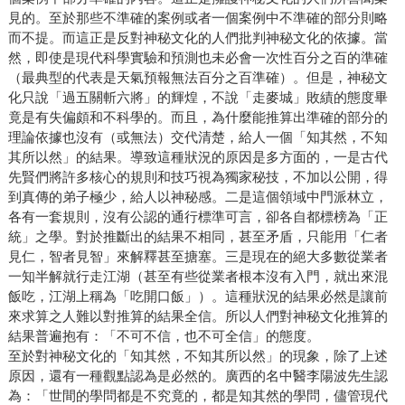
見的。至於那些不準確的案例或者一個案例中不準確的部分則略
而不提。而這正是反對神秘文化的人們批判神秘文化的依據。當
然，即使是現代科學實驗和預測也未必會一次性百分之百的準確
（最典型的代表是天氣預報無法百分之百準確）。但是，神秘文
化只說「過五關斬六將」的輝煌，不說「走麥城」敗績的態度畢
竟是有失偏頗和不科學的。而且，為什麼能推算出準確的部分的
理論依據也沒有（或無法）交代清楚，給人一個「知其然，不知
其所以然」的結果。導致這種狀況的原因是多方面的，一是古代
先賢們將許多核心的規則和技巧視為獨家秘技，不加以公開，得
到真傳的弟子極少，給人以神秘感。二是這個領域中門派林立，
各有一套規則，沒有公認的通行標準可言，卻各自都標榜為「正
統」之學。對於推斷出的結果不相同，甚至矛盾，只能用「仁者
見仁，智者見智」來解釋甚至搪塞。三是現在的絕大多數從業者
一知半解就行走江湖（甚至有些從業者根本沒有入門，就出來混
飯吃，江湖上稱為「吃開口飯」）。這種狀況的結果必然是讓前
來求算之人難以對推算的結果全信。所以人們對神秘文化推算的
結果普遍抱有：「不可不信，也不可全信」的態度。
至於對神秘文化的「知其然，不知其所以然」的現象，除了上述
原因，還有一種觀點認為是必然的。廣西的名中醫李陽波先生認
為：「世間的學問都是不究竟的，都是知其然的學問，儘管現代