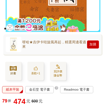
呀哈★吉伊卡哇旋風再起，精選周邊看過
加購
來
寫評價
好書
喜歡+1
賺金幣
?
紙本平裝
金石堂 電子書
Readmoo 電子書
474
79
折
元
600
元