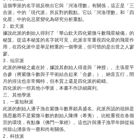
這個學派的名字就反映出它與「河洛理數」有關係，這正是「三
合派」中的「現代派」所反對的觀點。它以「河洛理數」和「四
化星」中的化忌星變化為研究分析重點。
2．欽天派
據說此派的創始人得到了「華山欽天四化紫微斗數飛星秘儀」的
秘笈。從這本秘笈的名字就可見，此派非常重視四化星的飛星作
用，在四化派中是舉足輕重的一個學派，但可惜的是出世之人寥
寥。
3．仙宗派
此派的神秘之處在於，據說其創始人得道與「神授」。主張星平
合參（將紫微斗數與子平術結合起來「合參」）、納音五行，閏
月的排法也非常獨特，但本質上還是四化派的範疇。
四化派的一些其他小學派，本書不作詳細羅列。
三、其他學派
1．一葉知秋派
此派的創始人潘子漁在紫微斗數界頗具盛名。此派所認的祖師是
孫思邈而不是紫微斗數的創始人陳摶（希夷）。比較重視在各個
宮的環境，有點像《佛門一掌經》。這也許與潘子漁早年師從福
州鼓山湧泉寺一塵和尚有關係。
2．科技派