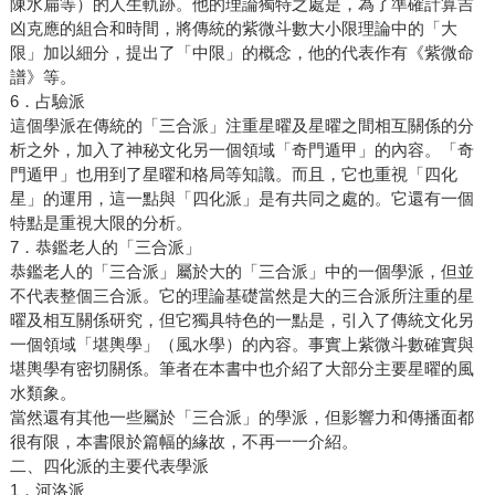
陳水扁等）的人生軌跡。他的理論獨特之處是，為了準確計算吉
凶克應的組合和時間，將傳統的紫微斗數大小限理論中的「大
限」加以細分，提出了「中限」的概念，他的代表作有《紫微命
譜》等。
6．占驗派
這個學派在傳統的「三合派」注重星曜及星曜之間相互關係的分
析之外，加入了神秘文化另一個領域「奇門遁甲」的內容。「奇
門遁甲」也用到了星曜和格局等知識。而且，它也重視「四化
星」的運用，這一點與「四化派」是有共同之處的。它還有一個
特點是重視大限的分析。
7．恭鑑老人的「三合派」
恭鑑老人的「三合派」屬於大的「三合派」中的一個學派，但並
不代表整個三合派。它的理論基礎當然是大的三合派所注重的星
曜及相互關係研究，但它獨具特色的一點是，引入了傳統文化另
一個領域「堪輿學」（風水學）的內容。事實上紫微斗數確實與
堪輿學有密切關係。筆者在本書中也介紹了大部分主要星曜的風
水類象。
當然還有其他一些屬於「三合派」的學派，但影響力和傳播面都
很有限，本書限於篇幅的緣故，不再一一介紹。
二、四化派的主要代表學派
1．河洛派