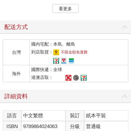
但是，就紫微斗數與四柱推命術之間的主要差異而言，筆者認為
看更多
有一點明顯的不同是需要關注的。在四柱推命術中以日干為主。
而在紫微斗數中除了用到生日（注意：日干卻不用，僅用生日確
定紫微的宮位，以及直接由生日確定的四顆日系星）。與四柱推
配送方式
命術的另一個主要不同點是，紫微斗數中增加了年干（對應的星
曜為十二顆干系星，以及由年干、年支確定的「旬空星」）、年
國內宅配：本島、離島
支（對應的星曜為十二顆支系星，與年干一起確定「旬空星」的
宮位，以及與生時一起確定的時系八顆星）、生月（對應的星曜
到店取貨：
台灣
不限金額免運費
為由生月確定宮位的九顆月系星）。
例如，僅就年干而言，由於有屬於干系星中的「四化星」（「化
國際快遞：全球
祿」「化權」「化科」「化忌」）在按照每年的年干變化而相應
海外
地變化，這也就是通常所說的「四化飛星」。因此，紫微斗數的
港澳店取：
動態性質尤為特殊，這也正是紫微斗數的核心所在。
紫微斗數依據八字排命盤，盤中分十二宮：命宮、兄弟宮、夫妻
詳細資料
宮、子女宮、財帛宮、疾厄宮、遷移宮、僕役宮（又稱交友
宮）、官祿宮（又稱事業宮）、田宅宮、福德宮、父母宮（又稱
相貌宮、文書宮）。此外還有一個身宮，它不單獨佔據一個宮
語言
中文繁體
裝訂
紙本平裝
位，而與上述十二宮之一同宮，因此，也可以說是十三宮。紫微
斗數還需要用到以紫微星為首的一百一十二顆星曜，這些星曜分
ISBN
9789864024063
分級
普通級
別落入相應的宮中。再加上星曜的狀態、五行局、大限、小限、