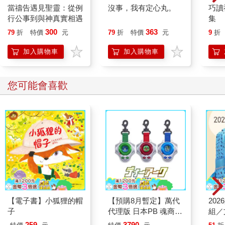
地。
當禱告遇見聖靈：從例
沒事，我有定心丸。
巧讀
肖猴之人：怕行運於本命年，或大限宮中火、鈴二星當頭，也怕
行公事到與神真實相遇
集
行運於寅宮（寅、申相沖）。
300
363
79
折
特價
元
79
折
特價
元
9
折
肖雞之人：怕卯年及行運於卯宮（卯、酉相沖），也怕行運之宮
中有擎羊或火星。
加入購物車
加入購物車
肖狗、豬之人：怕行運之宮中有擎羊或火星。且肖狗之人還怕行
運於「天羅地網」二宮（辰、戌）。
5．命主、身主
您可能會喜歡
排命盤需要確定命主、身主。關於命主、身主在論命中的作用，
始終爭論不一。有人認為作用深遠，也有人說與陰陽宅的鑑定有
關，也有人將命主和身主棄之不用。在實際應用於論命時確實其
作用不是十分明確，所以許多人在論命時根本不用命主和身主。
但是，以下現象在論命時值得注意：
當流年宮中有命主星或身主星時，這兩顆星的作用會變得強烈。
尤其是命主星或身主星在該年化忌於流年宮時，則此人的困擾與
不順會更加嚴重。
若命主是貪狼，此乃非常不吉利的徵兆，男女都有再婚之命。
若命主是貪狼，地劫、紅鸞入命，並且貪狼化忌，代表命主有被
【電子書】小狐狸的帽
【預購8月暫定】萬代
20
劫的可能。
子
代理版 日本PB 魂商店
組／
6．子年斗君
限定 數碼寶貝 D-ARK
其主要用途是在算流月時，子年斗君為流月的起點。關於斗君的
259
3790