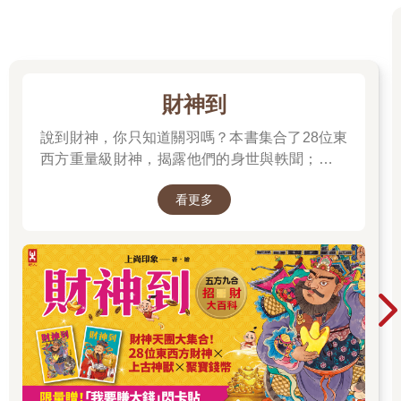
盤，便可推出其餘諸盤。
2．命盤十二宮與八卦、十二地支、五行之對應
圖中各宮的內涵如下：
（1）四馬之地：寅、申、巳、亥四宮為天馬喜入之宮，故稱「四
馬之地」。也是長生十二神順行之「長生」所在，故又稱「四生
財神到
之地」，或合稱「四馬四生之地」。由於天馬星奔波勞碌，故此
四宮主勞碌、奔波，易自尋煩惱。
說到財神，你只知道關羽嗎？本書集合了28位東
（2）四敗之地：子、午、卯、酉四宮乃咸池、沐浴等桃花星所入
西方重量級財神，揭露他們的身世與軼聞；也介
之宮，故稱「四敗之地」，或稱「桃花之地」。此四宮主惡，並
紹各種招財神獸、聚財寶物，帶你收穫滿滿的智
主交友、遊樂、風流、酒色、漂亮、多才多藝、感情不穩定。
看更多
慧與正能量；從神話、文學、歷史到民間信仰，
（3）四墓之地：辰、戌、丑、未四宮乃長生十二神順行之「墓
地」，故稱「四墓之地」，或稱「孤獨地」。孤辰星和寡宿星只
走進一座華麗的紙上財神文化博物館。
進這四宮。此四宮主刑，並主孤獨、六親緣薄、易到外地發展。
（4）天羅地網：辰宮為天羅，戌宮乃地網，此二宮主困。
（5）雷門：卯宮居東，震卦之位，震為雷，故稱雷門。
（6）四庫之地：丑宮為金庫（巳酉丑三合金局），未宮為木庫
（亥卯未三合木局），辰宮為水庫（申子辰三合水局），戌宮為
火庫（寅午戌三合火局），所以此四宮合稱「四庫之地」。注
意，此四宮在（3）中還稱為「四墓之地」。
（7）天門：亥宮為天門。「諸星會惡，朝天反吉」，故此宮較不
怕凶星的侵犯。