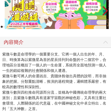
內容簡介
紫微斗數是命理學的一個重要分支。它將一個人出生的年、月、
日、時換算為以紫微星為首的星辰排列到命盤的十二個宮中，合
理地區分並概括了一個人的一生命運，系統而全面地預測一個人
一生的錯綜複雜的社會關係和個人遭遇。
紫微斗數可將人的命運凶吉、貴賤休咎做出具體的說明，而非抽
象的把握。分類重點清晰，推演的過程簡捷，邏輯體系嚴密，有
較高的數理性和深刻性。
紫微斗數與四柱推命同源而分流，並稱為中國傳統命理學的兩大
派別；且紫微斗數既具有道家宇宙觀的神秘色彩，又具有注重社
會環境、人際關係的近代意蘊，在中國神秘文化中卓立特出，名
列「五大神數」之首。