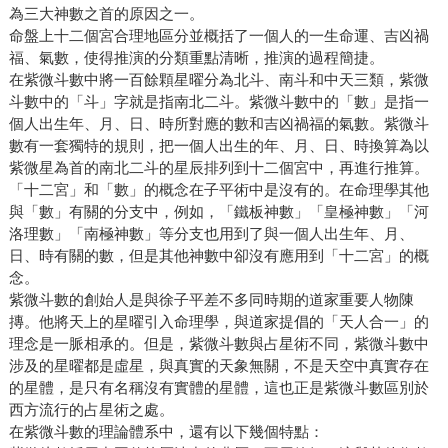
為三大神數之首的原因之一。
命盤上十二個宮合理地區分並概括了一個人的一生命運、吉凶禍
福、氣數，使得推演的分類重點清晰，推演的過程簡捷。
在紫微斗數中將一百餘顆星曜分為北斗、南斗和中天三類，紫微
斗數中的「斗」字就是指南北二斗。紫微斗數中的「數」是指一
個人出生年、月、日、時所對應的數和吉凶禍福的氣數。紫微斗
數有一套獨特的規則，把一個人出生的年、月、日、時換算為以
紫微星為首的南北二斗的星辰排列到十二個宮中，再進行推算。
「十二宮」和「數」的概念在子平術中是沒有的。在命理學其他
與「數」有關的分支中，例如，「鐵板神數」「皇極神數」「河
洛理數」「南極神數」等分支也用到了與一個人出生年、月、
日、時有關的數，但是其他神數中卻沒有應用到「十二宮」的概
念。
紫微斗數的創始人是與徐子平差不多同時期的道家重要人物陳
摶。他將天上的星曜引入命理學，與道家提倡的「天人合一」的
理念是一脈相承的。但是，紫微斗數與占星術不同，紫微斗數中
涉及的星曜都是虛星，與真實的天象無關，不是天空中真實存在
的星體，是只有名稱沒有實體的星體，這也正是紫微斗數區別於
西方流行的占星術之處。
在紫微斗數的理論體系中，還有以下幾個特點：