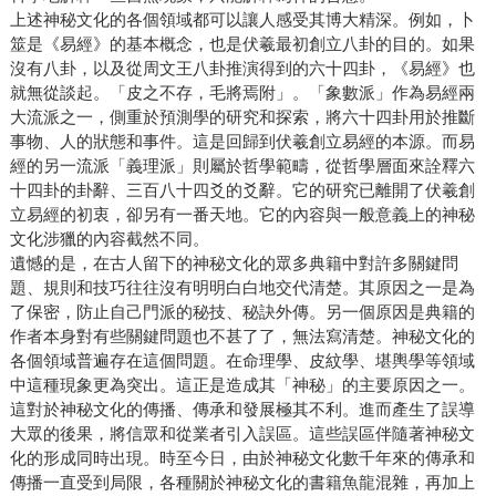
上述神秘文化的各個領域都可以讓人感受其博大精深。例如，卜
筮是《易經》的基本概念，也是伏羲最初創立八卦的目的。如果
沒有八卦，以及從周文王八卦推演得到的六十四卦，《易經》也
就無從談起。「皮之不存，毛將焉附」。「象數派」作為易經兩
大流派之一，側重於預測學的研究和探索，將六十四卦用於推斷
事物、人的狀態和事件。這是回歸到伏羲創立易經的本源。而易
經的另一流派「義理派」則屬於哲學範疇，從哲學層面來詮釋六
十四卦的卦辭、三百八十四爻的爻辭。它的研究已離開了伏羲創
立易經的初衷，卻另有一番天地。它的內容與一般意義上的神秘
文化涉獵的內容截然不同。
遺憾的是，在古人留下的神秘文化的眾多典籍中對許多關鍵問
題、規則和技巧往往沒有明明白白地交代清楚。其原因之一是為
了保密，防止自己門派的秘技、秘訣外傳。另一個原因是典籍的
作者本身對有些關鍵問題也不甚了了，無法寫清楚。神秘文化的
各個領域普遍存在這個問題。在命理學、皮紋學、堪輿學等領域
中這種現象更為突出。這正是造成其「神秘」的主要原因之一。
這對於神秘文化的傳播、傳承和發展極其不利。進而產生了誤導
大眾的後果，將信眾和從業者引入誤區。這些誤區伴隨著神秘文
化的形成同時出現。時至今日，由於神秘文化數千年來的傳承和
傳播一直受到局限，各種關於神秘文化的書籍魚龍混雜，再加上