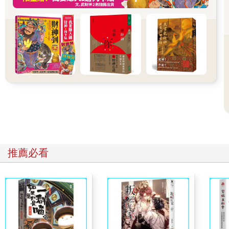
（8）地門：巳宮為地門。天地相對，亥宮為天門，故巳宮為地
門。
（9）人門：寅宮為人門。
（10）鬼門：申宮為鬼門。
（11）空門：在奇門中，戌、亥兩宮為空門。
3．五行局
排命盤的第一步是確定五行局。五行局確定後才能安紫微星。因
此，對於五行局需要作一個交代。溯源而論，金、木、水、火、
土五行的產生，目前所知道的較完整的論著是隋朝蕭吉寫的《五
行大義》。中國傳統文化中每一個分支幾乎都要用到五行生剋的
概念，紫微斗數也不例外。十二地支之間的生剋沖合，也是依據
五行的屬性關係。
先賢創立紫微斗數的主要用意之一是在告訴世人如何避災，所謂
推薦必看
「君子問命，問禍不問福」。在紫微斗數中反覆提到如何避災。
關於五行局的避災論述如下：
火六局之人忌行戌、亥二宮。（注：戌、亥二宮對應於乾卦，乾
卦為陽水，水剋火，故火六局忌行。）
水二局與土五局之人忌行辰、巳二宮。（注：辰、巳二宮對應於
巽卦，巽卦為陰木。水生木損耗之患，水二局忌行；木剋土，土
五局忌行。）