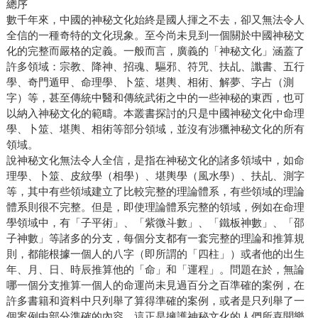
總序
數千年來，中國的神秘文化始終是國人揮之不去，卻又無法令人
全信的一種奇特的文化現象。至今尚未見到一個關於中國神秘文
化的完整而嚴格的定義。一般而言，廣義的「神秘文化」涵蓋了
許多領域：宗教、降神、招魂、驅邪、符咒、扶乩、讖書、五行
學、奇門遁甲、命理學、卜筮、堪輿、相術、解夢、字占（測
字）等，甚至傳統中醫和傳統武術之中的一些神秘的東西，也可
以納入神秘文化的範疇。本叢書探討的只是中國神秘文化中命理
學、卜筮、堪輿、相術等部分領域，並沒有涉獵神秘文化的所有
領域。
說神秘文化無法令人全信，是指在神秘文化的諸多領域中，如命
理學、卜筮、皮紋學（相學）、堪輿學（風水學）、扶乩、測字
等，其中有些領域建立了比較完整的理論體系，有些領域的理論
體系則很不完整。但是，即使理論體系完整的領域，例如在命理
學領域中，有「子平術」、「紫微斗數」、「鐵板神數」、「邵
子神數」等諸多的分支，每個分支都有一套完整的理論和推算規
則，都能根據一個人的八字（即所謂的「四柱」）或者他的出生
年、月、日、時辰推算他的「命」和「運程」。問題在於，無論
哪一個分支推算一個人的命運尚未見過百分之百準確的案例，在
許多書籍和資料中只列舉了算得準確的案例，或者是只列舉了一
個案例中部分準確的內容。這正是擁護神秘文化的人們所喜聞樂