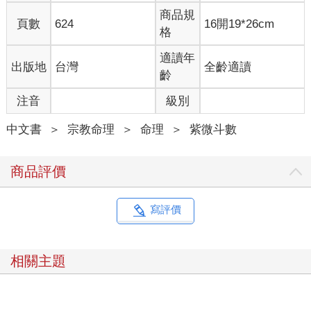
子年斗君、命主、身主等構成完整的命盤。
商品規
頁數
624
16開19*26cm
古人云：「命好不如運好，運好不如流年好」。人的出生時間是
格
先天決定的，因此，依據人的出生時間排出的命盤乃先天而來，
故又稱為先天盤。在此基礎上，每十年一個大限（又稱為大
適讀年
出版地
台灣
全齡適讀
運），相應的有一個大限盤，每個流年也有一個流年盤。上述諸
齡
盤中各個宮內的星曜雖然固定不變，但是各個宮位的名稱隨著大
注音
級別
限或流年的變化而改變，與先天盤中的宮位名稱不同。例如，每
個流年盤中都有相應的流年命宮、流年兄弟宮、流年夫妻宮……
中文書
＞
宗教命理
＞
命理
＞
紫微斗數
由於各宮的名稱發生變化，各宮的內涵自然也相應改變。這一點
正是紫微斗數獨特之處。正確的推命必須明確，先天盤是靜態
的，大限盤和流年盤是動態變化的。
商品評價
許多紫微斗數的書中，從八字排出先天命盤後，直接就進行推斷
盤中各宮、宮中各星曜及格局等，而對於命盤本身很少論述，顯
然有失偏頗。要全面掌握紫微斗數，對命盤本身也必須了解。這
寫評價
樣可以明白為何命盤有十二個宮，各個宮表徵什麼含義。
天地萬物皆有初始，先賢陳摶在創立紫微斗數時，按照表達一個
人命運的人、事各種關係，並結合洛書和八卦設計了命盤中的十
相關主題
二宮和諸多星曜。他根據洛書中的數（後天之數）2為坤卦，而坤
為老母，能化育天地萬物，從而確定坤為尊，為命宮，並將北斗
主星紫微、南斗主星天府坐命宮之盤定為斗數第一盤。有了第一