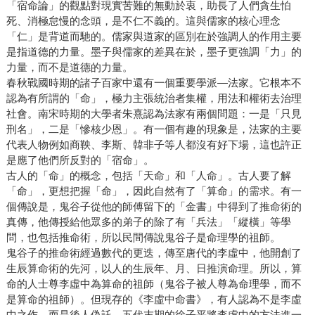
「宿命論」的觀點對現實苦難的無動於衷，助長了人們貪生怕
死、消極怠慢的念頭，是不仁不義的。這與儒家的核心理念
「仁」是背道而馳的。儒家與道家的區別在於強調人的作用主要
是指道德的力量。墨子與儒家的差異在於，墨子更強調「力」的
力量，而不是道德的力量。
春秋戰國時期的諸子百家中還有一個重要學派—法家。它根本不
認為有所謂的「命」，極力主張統治者集權，用法和權術去治理
社會。南宋時期的大學者朱熹認為法家有兩個問題：一是「只見
刑名」，二是「慘核少恩」。有一個有趣的現象是，法家的主要
代表人物例如商鞅、李斯、韓非子等人都沒有好下場，這也許正
是應了他們所反對的「宿命」。
古人的「命」的概念，包括「天命」和「人命」。古人要了解
「命」，更想把握「命」，因此自然有了「算命」的需求。有一
個傳說是，鬼谷子從他的師傅留下的「金書」中得到了推命術的
真傳，他傳授給他眾多的弟子的除了有「兵法」「縱橫」等學
問，也包括推命術，所以民間傳說鬼谷子是命理學的祖師。
鬼谷子的推命術經過數代的更迭，傳至唐代的李虛中，他開創了
生辰算命術的先河，以人的生辰年、月、日推演命理。所以，算
命的人士尊李虛中為算命的祖師（鬼谷子被人尊為命理學，而不
是算命的祖師）。但現存的《李虛中命書》，有人認為不是李虛
中之作，而是後人偽託。五代末期的徐子平將李虛中的方法進一