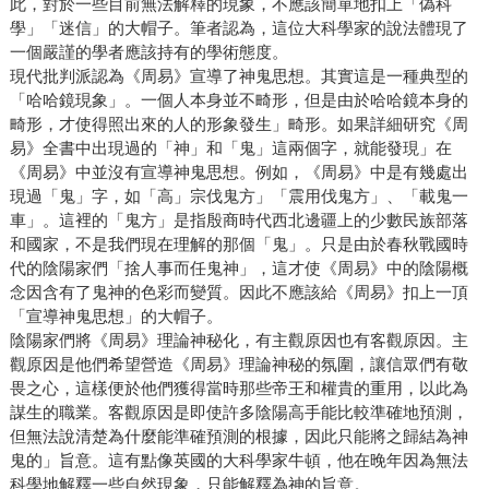
此，對於一些目前無法解釋的現象，不應該簡單地扣上「偽科
學」「迷信」的大帽子。筆者認為，這位大科學家的說法體現了
一個嚴謹的學者應該持有的學術態度。
現代批判派認為《周易》宣導了神鬼思想。其實這是一種典型的
「哈哈鏡現象」。一個人本身並不畸形，但是由於哈哈鏡本身的
畸形，才使得照出來的人的形象發生」畸形。如果詳細研究《周
易》全書中出現過的「神」和「鬼」這兩個字，就能發現」在
《周易》中並沒有宣導神鬼思想。例如，《周易》中是有幾處出
現過「鬼」字，如「高」宗伐鬼方」「震用伐鬼方」、「載鬼一
車」。這裡的「鬼方」是指殷商時代西北邊疆上的少數民族部落
和國家，不是我們現在理解的那個「鬼」。只是由於春秋戰國時
代的陰陽家們「捨人事而任鬼神」，這才使《周易》中的陰陽概
念因含有了鬼神的色彩而變質。因此不應該給《周易》扣上一頂
「宣導神鬼思想」的大帽子。
陰陽家們將《周易》理論神秘化，有主觀原因也有客觀原因。主
觀原因是他們希望營造《周易》理論神秘的氛圍，讓信眾們有敬
畏之心，這樣便於他們獲得當時那些帝王和權貴的重用，以此為
謀生的職業。客觀原因是即使許多陰陽高手能比較準確地預測，
但無法說清楚為什麼能準確預測的根據，因此只能將之歸結為神
鬼的」旨意。這有點像英國的大科學家牛頓，他在晚年因為無法
科學地解釋一些自然現象，只能解釋為神的旨意。