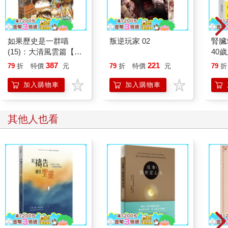
金四局之人忌行丑、寅二宮。（注：丑、寅二宮對應於艮卦，艮
卦為陽土，本當土生金，但此處卻言金四局之人忌行，需要探
究。）
木三局之人忌行申、酉二宮。（注：申、酉二宮分別對應於坤
如果歷史是一群喵
叛逆玩家 02
腎臟
卦、兌卦，其中僅兌卦屬陰金剋木，此處似乎以申、酉屬金，金
(15)：大清風雲篇【萌
40
剋木才能解釋，但已經不採用對應的卦的五行來解釋，需要探
貓漫畫學歷史】
就告
387
221
79
折
特價
元
79
折
特價
元
79
折
究。）
4．十二生肖行運所忌
加入購物車
加入購物車
十二生肖對應於十二地支，地支之間同樣也有生剋關係，並反映
了十二生肖之間也有避忌的關係。
肖鼠之人：怕行運於午宮（子、午相沖），也怕行運於寅、申二
其他人也看
宮。
肖牛、馬之人：怕行運於丑、午二宮，也怕行運於「七殺星」的
運限，災情會很慘重。
肖虎、兔之人：怕行運於巳、亥二宮，且肖虎之人怕行運於申宮
（寅、申相沖），肖兔之人怕行運於酉宮（卯、酉相沖）。
肖龍之人：需提防龍年的本命年，也怕行運於「天羅地網」二
宮。若不小心，則災病頻發、是非不斷、連續破財。
肖蛇之人：提防蛇年本命年，也怕行運於巳宮。
肖羊之人：怕行運於酉、亥之流年，也不宜見到擎羊在四墓之