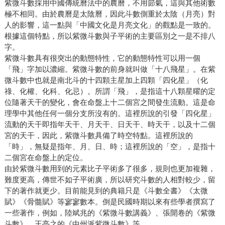
紫微斗數採用中國傳統曆法中的農曆，不用節氣，這與其他術數
極不相同。由於農曆是太陰曆，因此斗數側重於太陰（月亮）對
人的影響，這一點與「中國文化是月亮文化」的觀點是一致的。
根據這個特點，所以紫微斗數與子平術的主要區別之一是不排八
字。
紫微斗數具有很突出的動態特性，它的動態特性可以用一個
「飛」字加以濃縮。紫微斗數的前身就叫做「十八飛星」。在紫
微斗數中也就是南北斗的十四顆主星加上四顆「四化星」（化
祿、化權、化科、化忌）。所謂「飛」，是指這十八顆星曜的定
位隨著天干的變化，會在命盤上十二個宮之間發生流動。這是命
理學中其他任何一個分支所沒有的。這裡所說的引發「四化星」
流動的天干即指年天干、月天干、日天干、時天干，以及十二個
宮的天干，因此，紫微斗數具備了時空特點。這裡所說的
「時」，無疑是指年、月、日、時；這裡所說的「空」，是指十
二個宮在命盤上的定位。
由於紫微斗數用到的元素比子平術多了很多，規則也更加複雜，
難度更高，傳世不如子平術廣，所以研究斗數的人相對較少，留
下的著作就更少。目前能見到的典籍只是《斗數全書》《太微
賦》《骨髓賦》等寥寥數本。倒是民國時期以來有些學者撰寫了
一些著作，例如，陸斌兆的《紫微斗數講義》、張開卷的《紫微
斗數》、王亭之的《中州派紫微斗數》等。