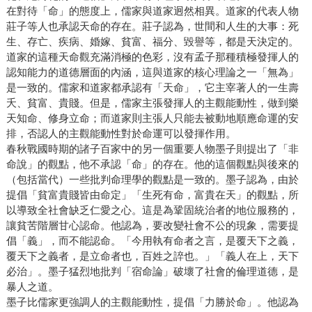
在對待「命」的態度上，儒家與道家迥然相異。道家的代表人物
莊子等人也承認天命的存在。莊子認為，世間和人生的大事：死
生、存亡、疾病、婚嫁、貧富、福分、毀譽等，都是天決定的。
道家的這種天命觀充滿消極的色彩，沒有孟子那種積極發揮人的
認知能力的道德層面的內涵，這與道家的核心理論之一「無為」
是一致的。儒家和道家都承認有「天命」，它主宰著人的一生壽
夭、貧富、貴賤。但是，儒家主張發揮人的主觀能動性，做到樂
天知命、修身立命；而道家則主張人只能去被動地順應命運的安
排，否認人的主觀能動性對於命運可以發揮作用。
春秋戰國時期的諸子百家中的另一個重要人物墨子則提出了「非
命說」的觀點，他不承認「命」的存在。他的這個觀點與後來的
（包括當代）一些批判命理學的觀點是一致的。墨子認為，由於
提倡「貧富貴賤皆由命定」「生死有命，富貴在天」的觀點，所
以導致全社會缺乏仁愛之心。這是為鞏固統治者的地位服務的，
讓貧苦階層甘心認命。他認為，要改變社會不公的現象，需要提
倡「義」，而不能認命。「今用執有命者之言，是覆天下之義，
覆天下之義者，是立命者也，百姓之誶也。」「義人在上，天下
必治」。墨子猛烈地批判「宿命論」破壞了社會的倫理道德，是
暴人之道。
墨子比儒家更強調人的主觀能動性，提倡「力勝於命」。他認為