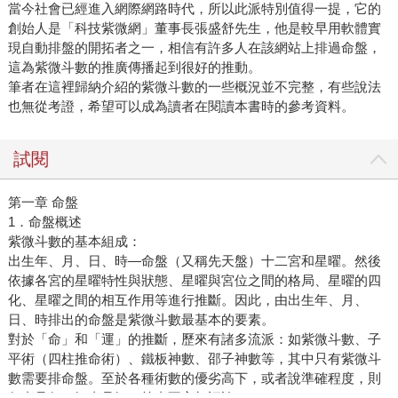
當今社會已經進入網際網路時代，所以此派特別值得一提，它的
創始人是「科技紫微網」董事長張盛舒先生，他是較早用軟體實
現自動排盤的開拓者之一，相信有許多人在該網站上排過命盤，
這為紫微斗數的推廣傳播起到很好的推動。
筆者在這裡歸納介紹的紫微斗數的一些概況並不完整，有些說法
也無從考證，希望可以成為讀者在閱讀本書時的參考資料。
試閱
第一章 命盤
1．命盤概述
紫微斗數的基本組成：
出生年、月、日、時—命盤（又稱先天盤）十二宮和星曜。然後
依據各宮的星曜特性與狀態、星曜與宮位之間的格局、星曜的四
化、星曜之間的相互作用等進行推斷。因此，由出生年、月、
日、時排出的命盤是紫微斗數最基本的要素。
對於「命」和「運」的推斷，歷來有諸多流派：如紫微斗數、子
平術（四柱推命術）、鐵板神數、邵子神數等，其中只有紫微斗
數需要排命盤。至於各種術數的優劣高下，或者說準確程度，則
仁者見仁，智者見智，筆者不妄加評論。