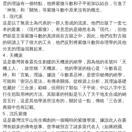
雲的理論有一個特點，他將紫微斗數和子平術加以結合，引進了
「神煞」和「關煞」等紫微斗數中原來沒有的概念。
3．現代派
這是以了無居士為代表的一群人形成的流派。他們出版了一套七
本的叢書：《現代紫微》。有意思的是雖然名為「現代」，但他
們卻是主張紫微斗數的真諦就在古籍之中，因此，他們在對古籍
的研讀上下了很大的工夫，他們反對將紫微斗數與命理學的其他
分支的理論混雜起來。
4．天機派
這是臺灣黃春霖先生創建的天機派的絕學，因為他的名號叫「天
機上人」，故世稱「天機派」。他的學派的核心是「斗數喜忌
神」和「宮氣」理論。據說「斗數喜忌神」是密宗秘傳的絕學，
可能和「密宗占星法」有傳承關係。從根源上分析，其理論基礎
也屬於「三合派」範疇，但用到了類似「子平術」中以八字中五
行生剋取用神的方法。其顯著的特點是引入了天干地支合成的納
音五行，這是其他學派所沒有的，關於這一點，傳統「三合派」
典籍中也有記載。
5．沈氏紫微
這是臺灣沈平山先生獨創的一個獨特的紫微學派。據說此人在臺
灣有頗多的傳奇故事。曾準確預言了諸多當代名人（如蔣經國、