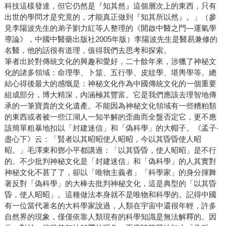
科技這樣發達，但它仍然是『知其然』這個層次上的東西，只有
出世的學問才是究竟的，才能真正做到『知其所以然』。」（參
見李陽波先生的弟子劉力紅等人整理的《開啟中醫之門—運氣學
導論》，中國中醫藥出版社2005年版）李陽波先生是醫易兼修的
名醫，他的話很有道理，值得我們去思考和探索。
筆者出於對傳統文化的興趣和愛好，二十餘年來，涉獵了神秘文
化的諸多領域：命理學、卜筮、五行學、皮紋學、堪輿學等。總
結心得後最大的感慨是：神秘文化作為中國傳統文化的一個重要
組成部分，博大精深，內涵極其豐富。它是我們應該去理智地傳
承的一筆寶貴的文化遺產。不能因為神秘文化領域有一些糟粕類
的東西或者被一些江湖人一知半解的歪曲而全盤否定它，更不應
該簡單粗暴地扣以「封建迷信」和「偽科學」的大帽子。《孟子‧
盡心下》云：「賢者以其昭昭使人昭昭，今以其昏昏使人昭
昭。」毛澤東和鄧小平都講過：「以其昏昏，使人昭昭」是不行
的。不少批判神秘文化是「封建迷信」和「偽科學」的人其實對
神秘文化不甚了了，卻以「唯物主義者」「科學家」的身分揮舞
著反對「偽科學」的大棒去批判神秘文化，這是典型的「以其昏
昏，使人昭昭」。這種做法本身就不是唯物和科學的。記得中國
有一位當代著名的大科學家說過，人類在宇宙中還很年輕，許多
自然界的現象，僅僅依靠人類現有的科學知識是無法解釋的。因