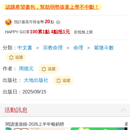
認購希望書包，幫助弱勢孩童上學不中斷！
20
預計最高可得金幣
點
?
100累1點 4點抵1元
HAPPY GO享
折抵無上限
分類：
中文書
＞
宗教命理
＞
命理
＞
紫微斗數
追蹤
作者：
周德元
追蹤
出版社：
大地出版社
追蹤
出版日：
2025/09/15
活動訊息
26上半年暢銷榜
通靈藥師的處方箋