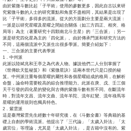
由於紫微斗數比起「子平術」使用的參數更多，因此自古以來研
究紫微斗數的人士的研究重點和角度不盡相同，其結果是出現了
比「子平術」多得多的流派。從大的方面劃分主要是兩大流派：
一派是以研究星曜及星曜之間組合關係（如三方四正、相夾、格
局等）為主（著重研究十四顆南北斗主星）的「三合派」；另一
派是研究四化星為主的「四化派」。由於傳承門派和研究方法的
不同，這兩個流派中又派生出很多學派。簡要介紹如下：
一、三合派的主要代表學派
1．中州派
此派以陸斌兆和王亭之為代表人物。據說他們二人分別掌握了
《世傳欽天監秘笈》和《紫微星訣》這兩本世代只是口授的秘
笈。中州派注重每個星曜的屬性和各個星曜組成的格局，在解析
命盤，論命時需要較高的綜合推理能力。此派在庚、戊、壬三個
天干引發的四化星的變化與古傳的紫微斗數有所不同。在斷流年
時，對流年文昌、流年文曲、流年羊陀、流年紅鸞、流年祿馬等
星曜的運用規則也獨具特色。
2．紫雲派
這是臺灣紫雲先生經數十年研究後，在《斗數全書》等典籍的基
礎上自創的學術流派。他提出了「三代論」「太歲入卦法」「太
歲宮位」等理論，尤其是「太歲入卦法」，是古籍中沒有的。紫