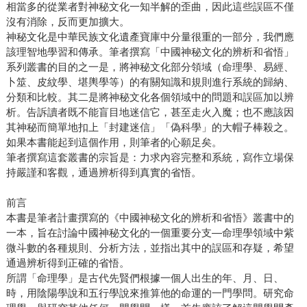
相當多的從業者對神秘文化一知半解的歪曲，因此這些誤區不僅
沒有消除，反而更加擴大。
神秘文化是中華民族文化遺產寶庫中分量很重的一部分，我們應
該理智地學習和傳承。筆者撰寫「中國神秘文化的辨析和省悟」
系列叢書的目的之一是，將神秘文化部分領域（命理學、易經、
卜筮、皮紋學、堪輿學等）的有關知識和規則進行系統的歸納、
分類和比較。其二是將神秘文化各個領域中的問題和誤區加以辨
析。告訴讀者既不能盲目地迷信它，甚至走火入魔；也不應該因
其神秘而簡單地扣上「封建迷信」「偽科學」的大帽子棒殺之。
如果本書能起到這個作用，則筆者的心願足矣。
筆者撰寫這套叢書的宗旨是：力求內容完整和系統，寫作立場保
持嚴謹和客觀，通過辨析得到真實的省悟。
前言
本書是筆者計畫撰寫的《中國神秘文化的辨析和省悟》叢書中的
一本，旨在討論中國神秘文化的一個重要分支—命理學領域中紫
微斗數的各種規則、分析方法，並指出其中的誤區和存疑，希望
通過辨析得到正確的省悟。
所謂「命理學」是古代先賢們根據一個人出生的年、月、日、
時，用陰陽學說和五行學說來推算他的命運的一門學問。研究命