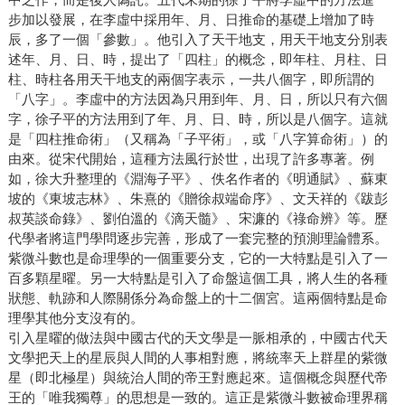
步加以發展，在李虛中採用年、月、日推命的基礎上增加了時
辰，多了一個「參數」。他引入了天干地支，用天干地支分別表
述年、月、日、時，提出了「四柱」的概念，即年柱、月柱、日
柱、時柱各用天干地支的兩個字表示，一共八個字，即所謂的
「八字」。李虛中的方法因為只用到年、月、日，所以只有六個
字，徐子平的方法用到了年、月、日、時，所以是八個字。這就
是「四柱推命術」（又稱為「子平術」，或「八字算命術」）的
由來。從宋代開始，這種方法風行於世，出現了許多專著。例
如，徐大升整理的《淵海子平》、佚名作者的《明通賦》、蘇東
坡的《東坡志林》、朱熹的《贈徐叔端命序》、文天祥的《跋彭
叔英談命錄》、劉伯溫的《滴天髓》、宋濂的《祿命辨》等。歷
代學者將這門學問逐步完善，形成了一套完整的預測理論體系。
紫微斗數也是命理學的一個重要分支，它的一大特點是引入了一
百多顆星曜。另一大特點是引入了命盤這個工具，將人生的各種
狀態、軌跡和人際關係分為命盤上的十二個宮。這兩個特點是命
理學其他分支沒有的。
引入星曜的做法與中國古代的天文學是一脈相承的，中國古代天
文學把天上的星辰與人間的人事相對應，將統率天上群星的紫微
星（即北極星）與統治人間的帝王對應起來。這個概念與歷代帝
王的「唯我獨尊」的思想是一致的。這正是紫微斗數被命理界稱