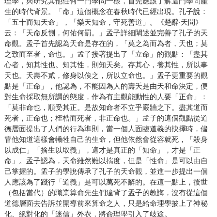
理學，與研究其他任何一門學問一樣，首先應該了解這門學問產
生的時代背景。「命」這個概念在春秋時代已經出現。孔子說：
「五十而知天命」，「樂天知命，守死善道」。《楚辭‧天問》
云：「天命反惻，何佑何罰。」孟子詳細闡述並完善了孔子的天
命觀。孟子首先認為天命是存在的，「莫之為而為者，天也；莫
之致而至者，命也。」孟子接著提出了「立命」的觀點：「盡其
心者，知其性也。知其性，則知天矣。存其心，養其性，所以事
天也。夭壽不貳，修身以俟之，所以立命也。」孟子更重要的觀
點是「正命」，他認為，不能因為人的壽夭是由天和命決定，便
對生命採取無所謂的態度，作為有主觀能動性的人要「正命」：
「莫非命也，順受其正。是故知命者不立乎嚴牆之下。盡其道而
死者，正命也；桎梏而死者，非正命也。」孟子的這個觀點從道
德層面提出了人們的行為準則，當一個人面臨道義的抉擇時，儘
管他知道這樣會犧牲自己的生命，但他依然會從容就死，「殺身
以成仁」「捨生以取義」，這才是真正的「知命」，才是「正
命」。孟子認為，天命雖然難以揣度，但是「性命」是可以由自
己掌握的。孟子的學說傳承了孔子的天命觀，並進一步提出一個
人應該為了踐行「道義」是可以萬死不辭的。在這一點上，後世
（包括當代）的職業算命先生們違背了孟子的教誨，沒有從這個
道德層面去告訴並開導前來算命之人，只是給命理學披上了神秘
化、絕對化的「迷信」外衣，將命理學引入了歧途。