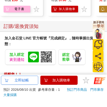
特價
元
特價
元
51
折
25周年彩色進化版
詳細論述將在第四章中展開。
電子書
加入購物車
7．排四柱和命盤
1）排四柱
這裡特別要加以說明的是，紫微斗數與子平術不同，是不需要用
到四柱（即八字）的概念的。本書介紹排四柱的用意是出於考慮
訂購/退換貨須知
命理學的完整性。這樣，讀者可以用子平術對八字進行推演，進
而驗證紫微斗數與子平術的差異。
加入金石堂 LINE 官方帳號『完成綁定』，隨時掌握出貨動
用天干地支紀年、月、日、時，就形成了四組干支，稱為四柱，
態：
年干支稱年柱，月干支稱月柱，日干支稱日柱，時干支稱時柱。
四柱共有八個字，所以又叫四柱八字。四柱一般要藉助萬年曆來
推查。紫微斗數推排四柱的方法歷來不統一，有爭議，各派意見
不一。主流的看法認為，紫微斗數既然重視數的運用，所以在推
排四柱和紫微盤時，不必考慮節令，月和日均用數字來推算；對
於時辰，則以晚上12點正（24時制為0點正）作為每日子時的交接
提醒您！！
時間，即從晚上12點01分開始作為每一日的子時。這是紫微斗數
金石堂及銀行均不會請您操作ATM! 如接獲電話要求您前往
立即結帳
加入購物車
與四柱推命術又一個不同之處。四柱的具體推排方法如下：
ATM提款機，請不要聽從指示，以免受騙上當！
（1）排年柱：即年干支，一般直接查萬年曆。
預計 2026/08/10 出貨
參考庫存量：1
預訂門市商品
門市庫存
在紫微斗數中，一年之始是以農曆的正月初一為始的，而不是以
退換貨須知：
大量採購
農曆的「立春節」為交接點，農曆十二月最後一天晚上12點以前
**提醒您，鑑賞期不等於試用期，退回商品須為全新狀態**
仍按上一年的干支紀年，晚上12點01分起就算新一年的正月初
依據「消費者保護法」第19條及行政院消費者保護處公告之