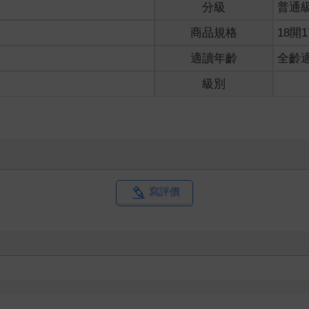
分級
普通
家在吃米粉，你在旁邊喊燒｣，簡直自討沒趣。
商品規格
18開1
望在業界立足嗎？
適讀年齡
全齡
成名就者必備的意志、毅力與行動力。這種力道一旦短缺或不足，就
級別
的人嗎？
十二月子時生，都不曾見到一輔。這些命無一輔者終因缺乏動力而難
中某人一事無成時，證明其他89人也是如此嗎？當然是不可能的。既
沒有直接的關係。
究無法晉陞為經理嗎？
寫評價
0趴以上才透過一顆輔星加以涵攝，25趴以下則不予列出。無論如何
微弱的動力揚名於世，霍金當然只是特例中的特例，其他的人安定有
了一輩子的命連一個都不曾遇過，你向他提問，他說不定會說：｢哇
大師通常排了一百多顆，每宮固定列出十顆左右，當然不會覺得多或
門等同於命宮的主星；問題是借星之後，真的能夠解決燃眉之急嗎？