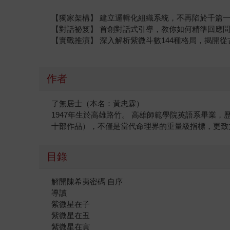
【獨家架構】 建立邏輯化組織系統，不再陷於千篇
【對話祕笈】 首創對話式引導，教你如何精準回應
【實戰推演】 深入解析紫微斗數144種格局，揭開
作者
了無居士（本名：黃忠霖）
1947年生於高雄路竹。 高雄師範學院英語系畢業
十部作品），不僅是當代命理界的重量級指標，更致
目錄
解開陳希夷密碼 自序
導讀
紫微星在子
紫微星在丑
紫微星在寅