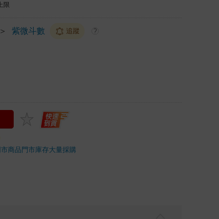
上限
＞
紫微斗數
追蹤
?
門市商品
門市庫存
大量採購