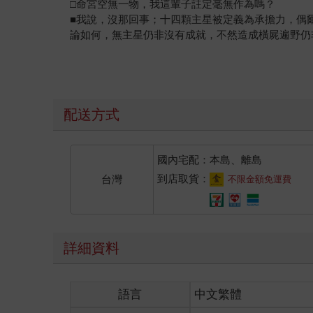
□命宮空無一物，我這輩子註定毫無作為嗎？
■我說，沒那回事；十四顆主星被定義為承擔力，偶
論如何，無主星仍非沒有成就，不然造成橫屍遍野仍
□這張命盤共見兩個空宮，命宮空與福德宮空可以等
■我們先來定義空的涵義，命盤上排不到一顆主星的
的軸心；缺乏主星後無論自信心或者意志力都是有所
見，容易配合別人，喜歡廣泛吸收新知， 成為一個
配送方式
□福德宮的意義相當紊亂，有些大師直指精神狀態，
■福德宮屬於一個很難定義得體的宮位，若向學命者
國內宅配：本島、離島
將該宮定義為觀察投資理財的位置，恰與財宮的享受
到店取貨：
台灣
不限金額免運費
□斗數論命須將三方四正的主輔納入考量，究竟根據
■這個部分在陳希夷初創時並未明示，當年一切因陋
推論一個命運的得失絕非只是命宮的事，反而要把外
詳細資料
動。我們分析一切命運時特將這四宮結合而成為一組
一個命堪稱手到擒來。
語言
中文繁體
□在網路與cable 中算命的大師幾乎都使用單宮
■他們論命依然普受海內外顧客的歡迎，並已｢斗內