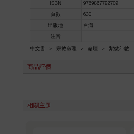
ISBN
9789867792709
證他使用的論法是對的，我提出質疑反而被譏為｢人
頁數
630
□我的命宮三方都不著一輔，動力弱到不行，我還指
出版地
台灣
■我說，十二輔星無分吉煞都被定義為動力，那是功
惰而遭到解雇， 依然不能無憾。
注音
□除我之外，這個世界還可能出現一個完全沒有動力
中文書
＞
宗教命理
＞
命理
＞
紫微斗數
■我說不但有，而且不少；例如乙或辛的巳酉丑年、
每張命盤光在台灣平均由90人共用，當大師確定其
說，無輔是一件事，無成就又是一件事， 兩者多數
商品評價
□我目前在一家食品公司當品管，依你的高見，我終
■斗數在設計輔星時仍會注意一種狀況，例如動力3
床，或像英國科學家史蒂芬霍金那樣，仍能利用那些
□從研究的角度看，必須幾輔入命才算適中？
相關主題
■由於最高十顆與最低零顆都是罕見的，有些大師算
點不足了， 我們這些凡俗之輩大抵如此。台中港的
□大師後來主張向對宮借星，因此遷移宮的天同、巨