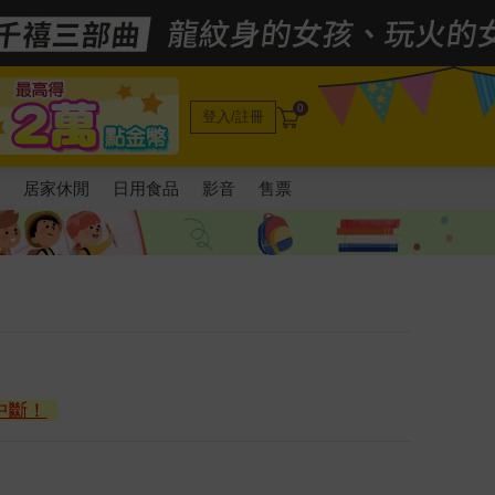
0
登入/註冊
電
居家休閒
日用食品
影音
售票
中斷！