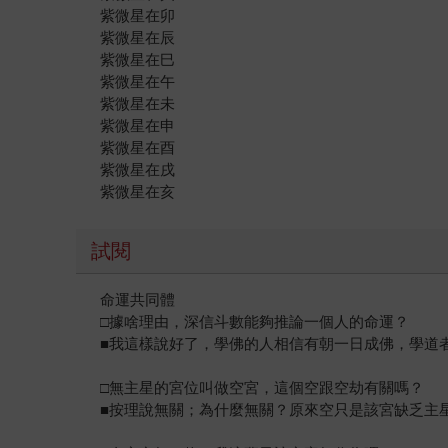
紫微星在卯
紫微星在辰
紫微星在巳
紫微星在午
紫微星在未
紫微星在申
紫微星在酉
紫微星在戌
紫微星在亥
試閱
命運共同體
□據啥理由，深信斗數能夠推論一個人的命運？
■我這樣說好了，學佛的人相信有朝一日成佛，學道
□無主星的宮位叫做空宮，這個空跟空劫有關嗎？
■按理說無關；為什麼無關？原來空只是該宮缺乏主