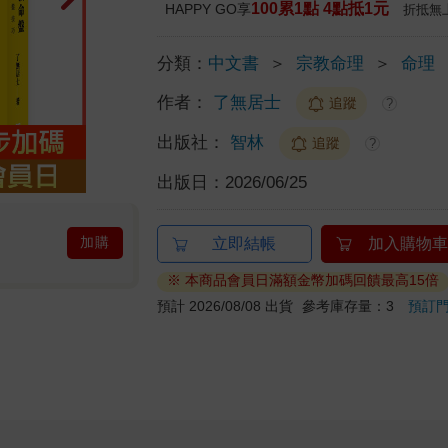
100累1點 4點抵1元
HAPPY GO享
折抵無
分類：
中文書
＞
宗教命理
＞
命理
作者：
了無居士
追蹤
?
出版社：
智林
追蹤
?
出版日：
2026/06/25
加購
立即結帳
加入購物車
※ 本商品會員日滿額金幣加碼回饋最高15倍
預計 2026/08/08 出貨
參考庫存量：3
預訂