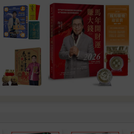
該加減一顆。宮位坐空屬於一種狀態，該宮所象徵的人事物從此缺乏
還也有違世間的常理。
顧也是可遇不可求嗎？
雖然記在《陳希夷紫微斗數全集》上，算是古已有之，我發現並非原
利陷了。我確定地說，諸星在十二宮的旺度一樣，學命者不再死背廟