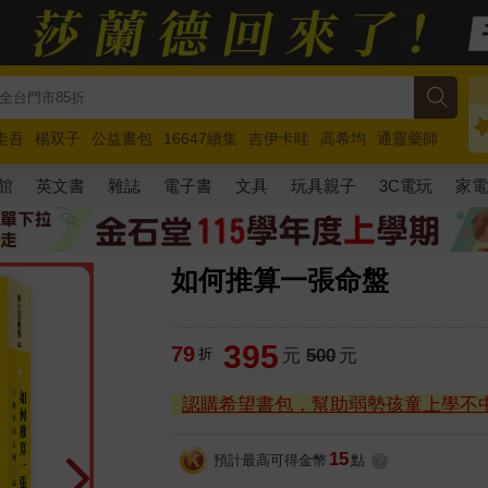
圭吾
楊双子
公益書包
16647續集
吉伊卡哇
高希均
通靈藥師
路邊攤新作
馬斯克
玩具總動員5
超慢跑
館
英文書
雜誌
電子書
文具
玩具親子
3C電玩
家
如何推算一張命盤
395
79
折
元
500
元
認購希望書包，幫助弱勢孩童上學不
15
預計最高可得金幣
點
?