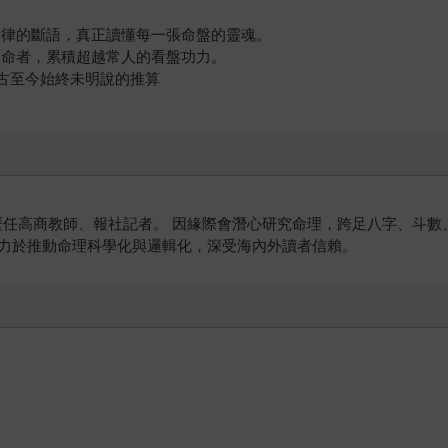
一律的斷語，真正讀懂每一張命盤的靈魂。
問命者，累積超越常人的看盤功力。
從古至今始終未明說的推算
，歷任高商教師、報社記者。 因緣際會潛心研究命理，跨足八字、斗
力於推動命理科學化與邏輯化，深受海內外讀者信賴。