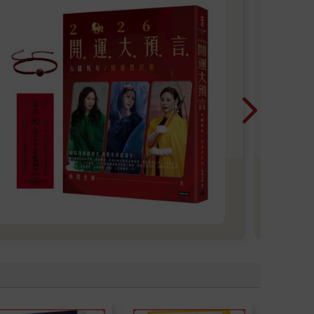
承擔力，因此難被賦予重任。那是命盤掃描出來的，
愛
C
版而是被人放上去的。八字概以五行的生剋制化作為
她筆
旺利陷也算一種解脫。
是每
程 
Col
每
Some
begi