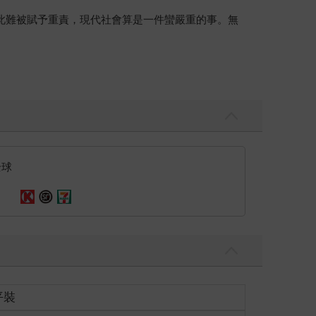
此難被賦予重責，現代社會算是一件蠻嚴重的事。無
數論命的樞紐，承受生命中那些喜怒哀樂、憂悲惱苦
能適可而止。所幸他們仍有一些優點，就是不固執己
高嗎？
這個名詞更難捉摸，講了半天沒有人知道仍會枉然。我
全球
於後世大師偷懶，迄今還懸在那裏不動如山。我說，
業營運、財物看財物支配、遷移宮看人際關係的互
的強弱並據此揭露一些成就的高低，假設辦到了，算準
平裝
為什麼辦得到？
讓人不敢輕忽。大師誤以為推論既然有人按讚，足以旁