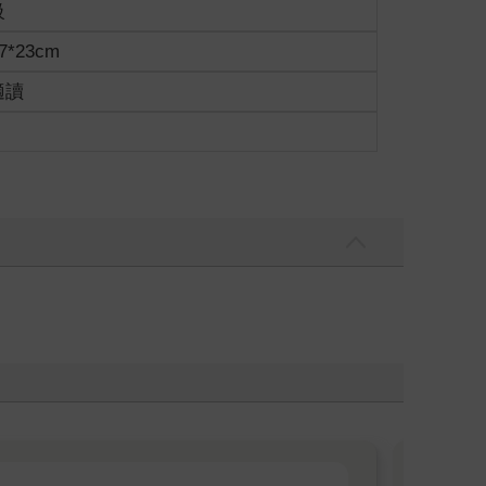
級
7*23cm
適讀
不可能積極進取、勇往直前，就算任職也可能因為怠
以存活嗎？我當然不認為如此；為什麼這樣說？原來
然如此，他們唯靠那些動力追逐名利而活得下去？我
，這個世界不可能有人全無動力，除非甫出世就癱瘓在
餘就算幸運滿分了。
啊哉｣！一般的情況是四到五顆為常態，三顆以下就有
少有何了不起。