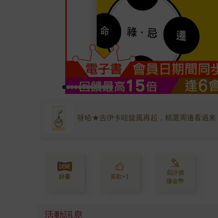
呀哈★吉伊卡哇旋風再起，精選周邊看過來
寫評價
好書
喜歡+1
賺金幣
活動訊息