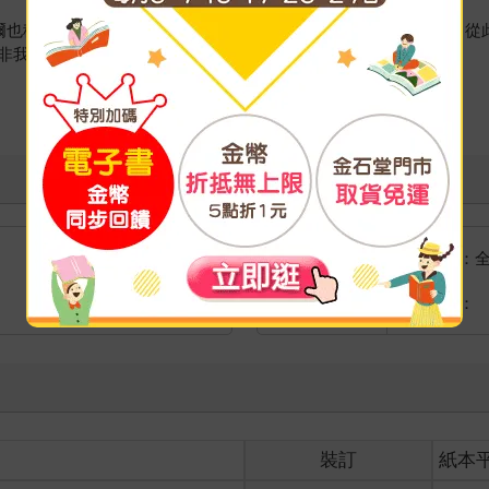
爾也稱能量，命宮坐空者缺乏承擔重責之力，也許還會推開重任，從
非我們所樂見。
量齊觀嗎？
看更多
宮位叫做空宮，象徵自我承擔力弱，而非從此沒有成就。命宮既為斗
不足，甚至極易受到外境的作用，見風轉舵甚至隨波逐流， 凡事只
博學多聞的人。
該宮被鈴星侵入後精氣神處於空幻中，我罹患精神症狀的機率因此很
探問，答案通常五花八門；我說，未必就主精神狀態，因為｢精神｣
國際快遞：
財福對立，看來比較圓滿。
海外
港澳店取：
什麼道理？
就簡，因此有待後世的大師與學命者加以補足，遺憾的是直到今天由
在三方納入考量，方免掛萬漏一。例如命宮看心理狀態、事業宮看事
的架構，不妨稱為｢命運共同體｣，再從主輔匯聚的多寡，看出命運
裝訂
紙本
、單星推算，依然算得嚇嚇叫，從此吸引了不少死忠兼換帖的顧客，他們
｣了幾千萬兩銀子，符合俗話說的｢卡歹的物件嘛攏有人買｣的經驗，