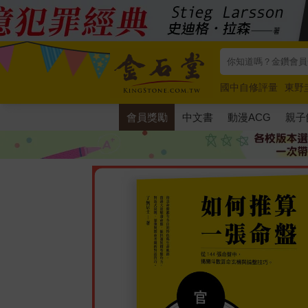
國中自修評量
東野
唯紅花綻放
奧德賽
會員獎勵
中文書
動漫ACG
親子