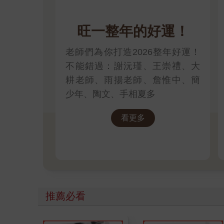
■主星四組的排列是固定的，例如殺破狼三顆，你不
命運架構已定， 因此沒有借星的必要，何況只借不
旺一整年的好運！
□太陰在巳落陷，氣勢從此攸弱，我開一家咖啡店來
■這種說法涉及一個流傳千百年的名詞：廟旺利陷，
老師們為你打造2026整年好運！
論命的依據，斗數沒有這種概念，當然也就沒有廟旺
不能錯過：謝沅瑾、王崇禮、大
耕老師、雨揚老師、詹惟中、簡
少年、陶文、手相夏多
看更多
推薦必看