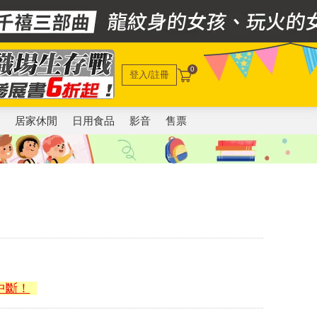
0
登入/註冊
電
居家休閒
日用食品
影音
售票
中斷！