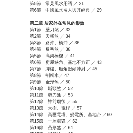
第5節 常見風水用語 ／ 21
第6節 中國風水名人與其經典 ／ 29
第二章 居家外在常見的形煞
第1節 壁刀煞 ／ 32
第2節 天斬煞 ／ 34
第3節 路沖、橋沖 ／ 36
第4節 反弓煞 ／ 38
第5節 高架橋樑 ／ 41
第6節 房屋缺角、基地不方正 ／ 43
第7節 牌樓、廟角獸頭沖射 ／ 45
第8節 割腳水／ 47
第9節 金形煞 ／ 50
第10節 斷頭煞 ／ 52
第11節 剪刀煞 ／ 53
第12節 神前廟後 ／ 55
第13節 大樹、電桿 ／ 57
第14節 高壓電塔、變電所、基地台 ／60
第15節 一屋獨聳 ／ 62
第16節 凸形煞 ／ 64