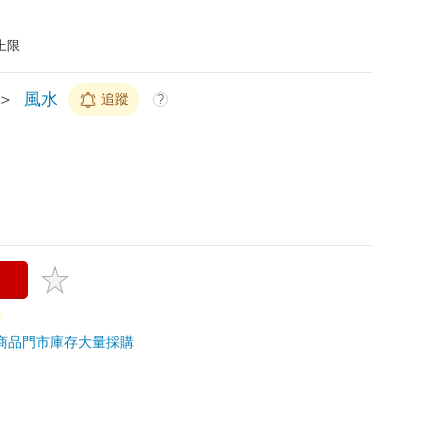
上限
＞
風水
追蹤
?
商品
門市庫存
大量採購