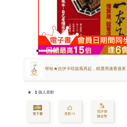
呀哈★吉伊卡哇旋風再起，精選周邊看過來
★
1
個人喜歡
寫評價
電子書
喜歡+1
賺金幣