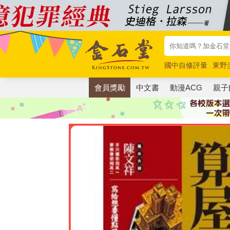
國中自修評量
東野
唯紅花綻放
奧德賽
會員獎勵
中文書
動漫ACG
親子