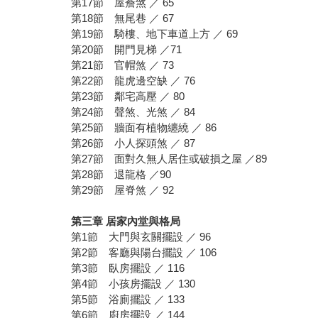
第17節 屋簷煞 ／ 65
第18節 無尾巷 ／ 67
第19節 騎樓、地下車道上方 ／ 69
第20節 開門見梯 ／71
第21節 官帽煞 ／ 73
第22節 龍虎邊空缺 ／ 76
第23節 鄰宅高壓 ／ 80
第24節 聲煞、光煞 ／ 84
第25節 牆面有植物纏繞 ／ 86
第26節 小人探頭煞 ／ 87
第27節 面對久無人居住或破損之屋 ／89
第28節 退龍格 ／90
第29節 屋脊煞 ／ 92
第三章 居家內堂與格局
第1節 大門與玄關擺設 ／ 96
第2節 客廳與陽台擺設 ／ 106
第3節 臥房擺設 ／ 116
第4節 小孩房擺設 ／ 130
第5節 浴廁擺設 ／ 133
第6節 廚房擺設 ／ 144