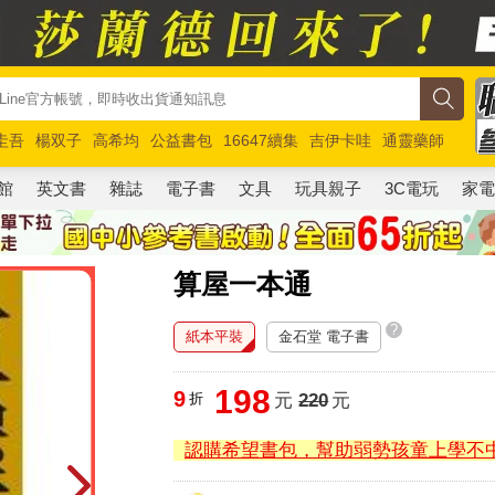
圭吾
楊双子
高希均
公益書包
16647續集
吉伊卡哇
通靈藥師
路邊攤新作
馬斯克
玩具總動員5
超慢跑
館
英文書
雜誌
電子書
文具
玩具親子
3C電玩
家
算屋一本通
?
紙本平裝
金石堂 電子書
198
9
折
元
220
元
認購希望書包，幫助弱勢孩童上學不