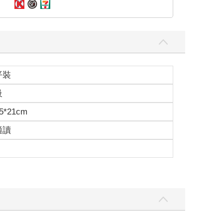
平裝
級
5*21cm
適讀