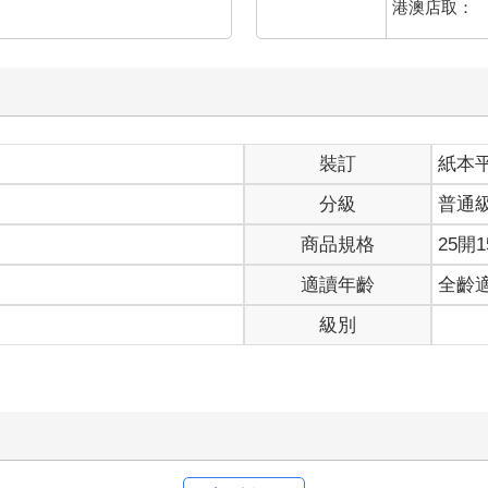
港澳店取：
裝訂
紙本
分級
普通
商品規格
25開1
適讀年齡
全齡
級別