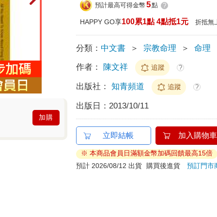
5
預計最高可得金幣
點
?
100累1點 4點抵1元
HAPPY GO享
折抵無
分類：
中文書
＞
宗教命理
＞
命理
作者：
陳文祥
追蹤
?
出版社：
知青頻道
追蹤
?
出版日：
2013/10/11
加購
立即結帳
加入購物車
※ 本商品會員日滿額金幣加碼回饋最高15倍
預計 2026/08/12 出貨
購買後進貨
預訂門市