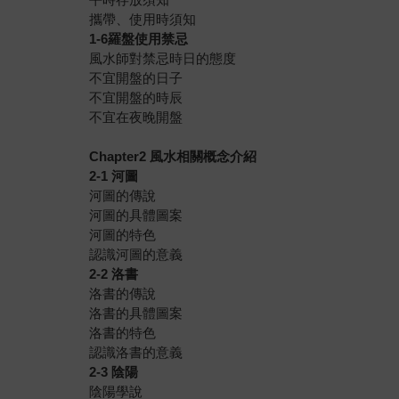
攜帶、使用時須知
1-6羅盤使用禁忌
風水師對禁忌時日的態度
不宜開盤的日子
不宜開盤的時辰
不宜在夜晚開盤
Chapter2 風水相關概念介紹
2-1 河圖
河圖的傳說
河圖的具體圖案
河圖的特色
認識河圖的意義
2-2 洛書
洛書的傳說
洛書的具體圖案
洛書的特色
認識洛書的意義
2-3 陰陽
陰陽學說