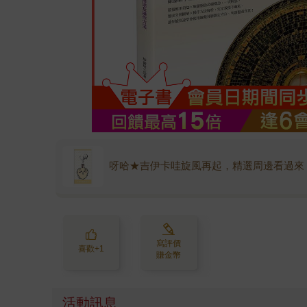
呀哈★吉伊卡哇旋風再起，精選周邊看過來
寫評價
喜歡+1
賺金幣
活動訊息