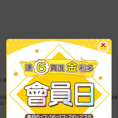
心靈解困等。
功課》、《解陰、避煞必備寶典：跟陰煞說掰掰》、《拜拜必備寶典
法》、《招財進寶》。