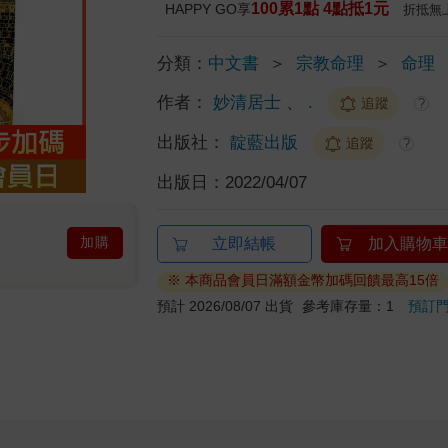
100累1點 4點抵1元
HAPPY GO享
折抵無
分類：
中文書
＞
宗教命理
＞
命理
作者：
妙清居士
、
.
追蹤
?
出版社：
靛藍出版
追蹤
?
出版日：
2022/04/07
加購
立即結帳
加入購物車
※ 本商品會員日滿額金幣加碼回饋最高15倍
預計 2026/08/07 出貨
參考庫存量：1
預訂