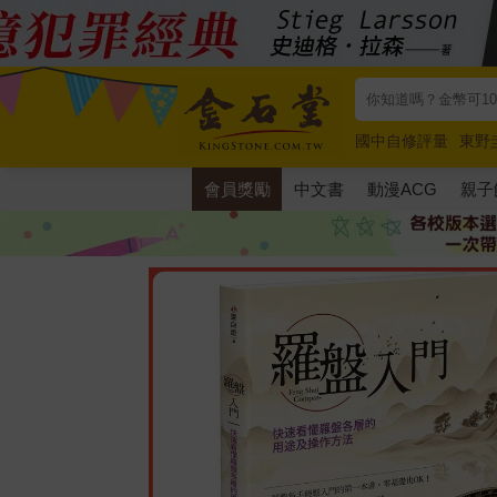
國中自修評量
東野
唯紅花綻放
奧德賽
會員獎勵
中文書
動漫ACG
親子