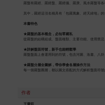
羅盤有羅經、羅經盤、羅經儀、羅庚、風水羅盤等各
其中，羅經這項名稱具有「包羅萬象、經天緯地」的
本書特色
★
羅盤的基本概念，必知零藏私
從羅盤的結構組成、盤面種類、主要功能、使用禁忌
★
詳解盤面符號，新手也能輕鬆學
羅盤盤面上會運用到的符號，包含河圖、洛書、八卦
★
羅盤分層全圖解，帶你學會各層操作方法
每一個羅盤圈層，都以圖文搭配的方式解析盤面符號
作者
王譽茹