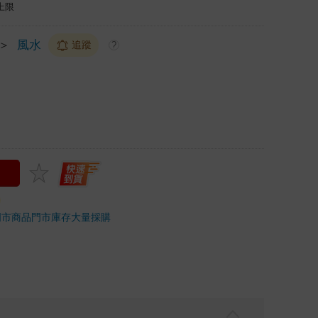
上限
＞
風水
追蹤
?
門市商品
門市庫存
大量採購