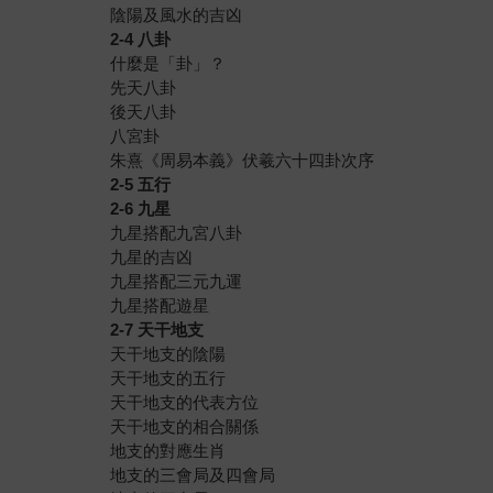
陰陽及風水的吉凶
2-4 八卦
什麼是「卦」？
先天八卦
後天八卦
八宮卦
朱熹《周易本義》伏羲六十四卦次序
2-5 五行
2-6 九星
九星搭配九宮八卦
九星的吉凶
九星搭配三元九運
九星搭配遊星
2-7 天干地支
天干地支的陰陽
天干地支的五行
天干地支的代表方位
天干地支的相合關係
地支的對應生肖
地支的三會局及四會局