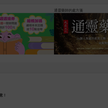
通靈藥師的處方箋
意！