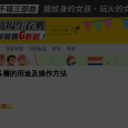
0
登入/註冊
電
居家休閒
日用食品
影音
售票
各層的用途及操作方法
中斷！