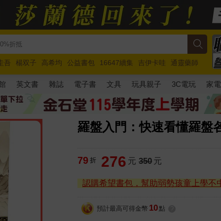
圭吾
楊双子
高希均
公益書包
16647續集
吉伊卡哇
通靈藥師
路邊攤新作
馬斯克
玩具總動員5
超慢跑
館
英文書
雜誌
電子書
文具
玩具親子
3C電玩
家
羅盤入門：快速看懂羅盤
276
79
折
元
350
元
認購希望書包，幫助弱勢孩童上學不
10
預計最高可得金幣
點
?