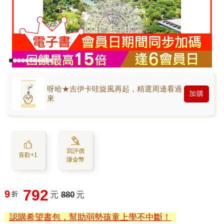
呀哈★吉伊卡哇旋風再起，精選周邊看過
加購
來
寫評價
喜歡+1
賺金幣
792
9
折
元
880
元
認購希望書包，幫助弱勢孩童上學不中斷！