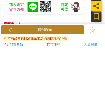
員
日
提醒您！！
金石堂及銀行均不會請您操作ATM! 如接獲電話要求您前往
貨到通知
ATM提款機，請不要聽從指示，以免受騙上當！
※ 本商品會員日滿額金幣加碼回饋最高15倍
退換貨須知：
預訂門市商品
門市庫存
大量採購
**提醒您，鑑賞期不等於試用期，退回商品須為全新狀態**
依據「消費者保護法」第19條及行政院消費者保護處公告之
「通訊交易解除權合理例外情事適用準則」，以下商品購買
後，除商品本身有瑕疵外，將不提供7天的猶豫期：
易於腐敗、保存期限較短或解約時即將逾期。（如：生
鮮食品）
依消費者要求所為之客製化給付。（客製化商品）
報紙、期刊或雜誌。（含MOOK、外文雜誌）
經消費者拆封之影音商品或電腦軟體。
非以有形媒介提供之數位內容或一經提供即為完成之線