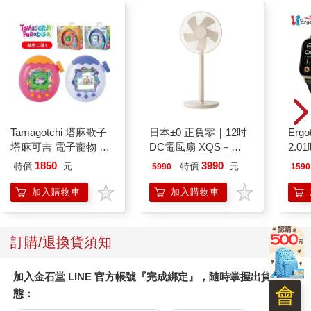
Tamagotchi 塔麻歌子
日本±0 正負零｜12吋
Ergot
塔麻可吉 電子寵物 樂
DC電風扇 XQS－
2.
園系列（熱帶橙果／極
Y620 象牙白
1850
3990
特價
元
特價
元
5990
1590
地冰雪）
加入購物車
加入購物車
訂購/退換貨須知
加入金石堂 LINE 官方帳號『完成綁定』，隨時掌握出貨動
會
態：