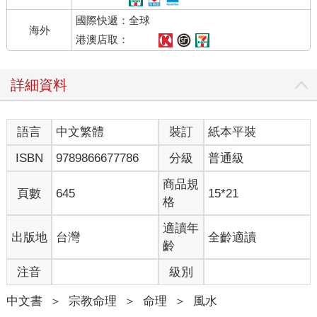
國際快遞：全球
海外
港澳店取：
詳細資料
語言
中文繁體
裝訂
紙本平裝
ISBN
9789866677786
分級
普通級
商品規
頁數
645
15*21
格
適讀年
出版地
台灣
全齡適讀
齡
注音
級別
中文書
＞
宗教命理
＞
命理
＞
風水