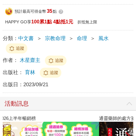
35
預計最高可得金幣
點
?
100累1點 4點抵1元
HAPPY GO享
折抵無上限
分類：
中文書
＞
宗教命理
＞
命理
＞
風水
追蹤
作者：
木星齋主
追蹤
出版社：
育林
追蹤
出版日：
2023/09/21
活動訊息
閱讀漫遊錄-2026上半年暢銷榜
通