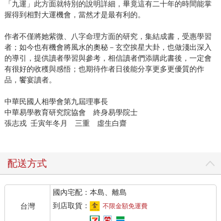
「九運」此方面就特別的說明詳細，畢竟這有二十年的時間能掌
握得到相對大運機會，當然才是最有利的。
作者不僅將她紫微、八字命理方面的研究，集結成書，受惠學習
者；如今也有機會將風水的奧秘－玄空挨星大卦，也做淺出深入
的導引，提供讀者學習與參考，相信讀者們添購此書後，一定會
有很好的收穫與感悟；也期待作者日後能分享更多更優質的作
品，饗宴讀者。
中華民國人相學會第九屆理事長
中華易學教育研究院協會 終身易學院士
張志戎 壬寅年冬月 三重 虛生白齋
配送方式
國內宅配：本島、離島
到店取貨：
台灣
不限金額免運費