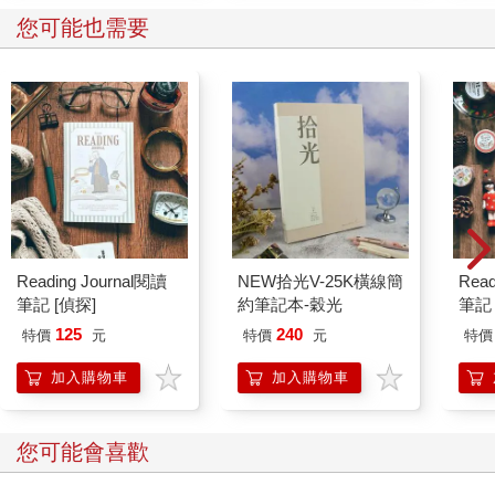
您可能也需要
Reading Journal閱讀
NEW拾光V-25K橫線簡
Read
筆記 [偵探]
約筆記本-穀光
筆記 
125
240
特價
元
特價
元
特價
加入購物車
加入購物車
您可能會喜歡