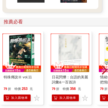
推薦必看
特殊傳說Ⅲ vol.11
日花閃爍：台語的美麗
情緒
詞彙&一百首詩
把情
誰都
253
356
79
折
特價
元
79
折
特價
元
79
折
加入購物車
加入購物車