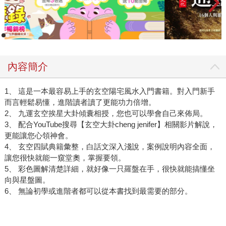
內容簡介
1、 這是一本最容易上手的玄空陽宅風水入門書籍。對入門新手
而言輕鬆易懂，進階讀者讀了更能功力倍增。
2、 九運玄空挨星大卦傾囊相授，您也可以學會自己來佈局。
3、 配合YouTube搜尋【玄空大卦cheng jenifer】相關影片解說，
更能讓您心領神會。
4、 玄空四賦典籍彙整，白話文深入淺說，案例說明內容全面，
讓您很快就能一窺堂奧，掌握要領。
5、 彩色圖解清楚詳細，就好像一只羅盤在手，很快就能搞懂坐
向與星盤圖。
6、 無論初學或進階者都可以從本書找到最需要的部分。