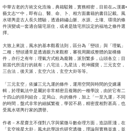
中華古老的方術文化浩瀚，典籍駁雜，實務精密，目前在︽漢書•
藝文志︾中，即有山、醫、命、卜、相方面書籍的書目記載。風
水堪輿是古人長久體驗，透過錦繡山脈、水源、土壤、環境的條
件演變成一套適合陽宅居住，或者是陰宅所設定的福地之條件選
擇。
大致上來說，風水的基本觀看法則，區分為「巒頭」與「理氣」
二種；巒頭通常是透過眼力來觀察，審視周圍或整體的架構條
件，亦行之有年；理氣方式較為龐雜，派別繁多，山頭各立；目
前當代所流行的就有：八宅法，九星法，乾坤國寶，三元玄空，
三合法，後天派，玄空六法，玄空大卦等等。
「三元玄空」依據三元九運的條件，運用空間與時間的交媾邏
輯，於理氣法中是屬於非常精密且複雜的一種學說，由於它有二
十四山的排列組合，定局山、向的條件，加上「一至九運」不同
的時間，盤式非常的細膩繁複，學習不易，精密度相對甚高，也
受風水堪輿行家的讚譽。
作者－木星齋主不僅對八字與紫微斗數命理方面，造詣匪淺，在
「玄空挨星大卦」風水此學說也研究透徹，理論與實務並進，並