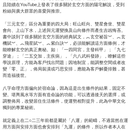
且陸續在YouTube上發表了很多關於玄空方面的陽宅解說，受到
粉絲與廣大群眾的喜愛與推崇。
「三元玄空」區分為重要的四大局：旺山旺向、雙星會坐、雙星
會向、上山下水，上述與元運變換及山向條件而產生吉凶悔吝。
書中談到了很多關於玄空方面的經典賦文，︽玄空祕旨︾、︽玄
機賦︾、︽飛星賦︾、︽紫白訣︾，必須能解讀這方面條例，才
能瞭解玄空的真正奧秘。如：「一四同宮，主發科甲」；「九七
穿途」；「二五交加，主疾病」，「六八武科發跡」，瞭解這些
學說原理，方能為客戶找出問題；因地制宜，能調整空間或者改
變「零、正」，佈局裝潢或巧思安排，應能為客戶解憂排難，甚
而造福後世。
八字命理方面偏向於宿命論，因為這是出生條件的結果，固定不
變。堪輿風水等方面有造命論的功能，可以透過後天的選擇，或
調整佈局，改變居住生活條件，使運勢相對提升，此為中華文化
獨到的專業秘術。
就定義上在二○二三年前都是屬於「八運」的範疇，不過當然在運
用方面與安排方面也會安排到「九運」的條件，所以作者本人在