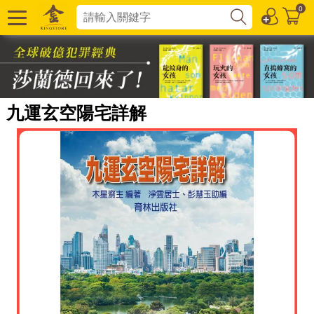
0
九運玄空陽宅詳解