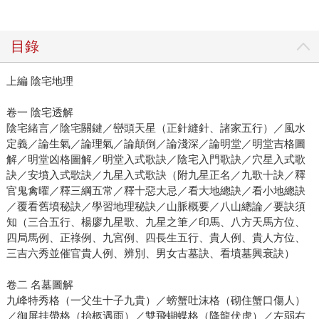
目錄
上編 陰宅地理
卷一 陰宅透解
陰宅緒言／陰宅關鍵／巒頭天星（正針縫針、諸家五行）／風水
定義／論生氣／論理氣／論顛倒／論淺深／論明堂／明堂吉格圖
解／明堂凶格圖解／明堂入式歌訣／陰宅入門歌訣／穴星入式歌
訣／安墳入式歌訣／九星入式歌訣（附九星正名／九歌十訣／釋
官鬼禽曜／釋三綱五常／釋十惡大忌／看大地總訣／看小地總訣
／覆看舊墳秘訣／學習地理秘訣／山脈概要／八山總論／要訣須
知（三合五行、楊廖九星歌、九星之筆／印馬、八方天馬方位、
四局馬例、正祿例、九宮例、四長生五行、貴人例、貴人方位、
三吉六秀並催官貴人例、辨別、男女古墓訣、看墳墓興衰訣）
卷二 名墓圖解
九峰特秀格（一父生十子九貴）／螃蟹吐沫格（砌住蟹口傷人）
／御屏挂帶格（抬柩遇雨）／雙飛蝴蝶格（降龍伏虎）／左弱右