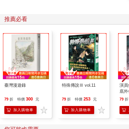
推薦必看
臺灣漫遊錄
特殊傳說Ⅲ vol.11
演員
底外
300
253
79
折
特價
元
79
折
特價
元
79
折
加入購物車
加入購物車