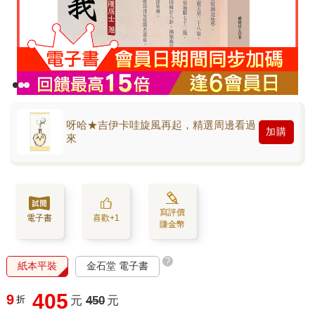
呀哈★吉伊卡哇旋風再起，精選周邊看過
加購
來
寫評價
電子書
喜歡+1
賺金幣
?
紙本平裝
金石堂 電子書
405
9
折
元
450
元