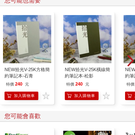
您可能也需要
NEW拾光V-25K方格簡
NEW拾光V-25K橫線簡
NE
約筆記本-石青
約筆記本-松影
約筆
240
240
特價
元
特價
元
特價
加入購物車
加入購物車
您可能會喜歡