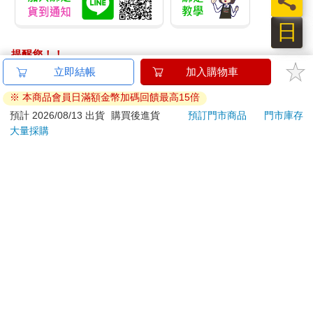
員
日
提醒您！！
金石堂及銀行均不會請您操作ATM! 如接獲電話要求您前往
立即結帳
加入購物車
ATM提款機，請不要聽從指示，以免受騙上當！
※ 本商品會員日滿額金幣加碼回饋最高15倍
退換貨須知：
預計 2026/08/13 出貨
購買後進貨
預訂門市商品
門市庫存
大量採購
**提醒您，鑑賞期不等於試用期，退回商品須為全新狀態**
依據「消費者保護法」第19條及行政院消費者保護處公告之
「通訊交易解除權合理例外情事適用準則」，以下商品購買
後，除商品本身有瑕疵外，將不提供7天的猶豫期：
易於腐敗、保存期限較短或解約時即將逾期。（如：生
鮮食品）
依消費者要求所為之客製化給付。（客製化商品）
報紙、期刊或雜誌。（含MOOK、外文雜誌）
經消費者拆封之影音商品或電腦軟體。
非以有形媒介提供之數位內容或一經提供即為完成之線
上服務，經消費者事先同意始提供。（如：電子書、電