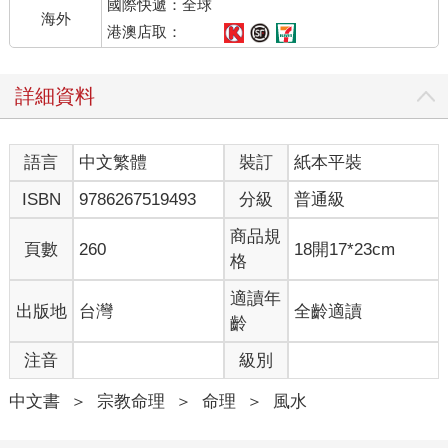
國際快遞：全球
海外
港澳店取：
詳細資料
語言
中文繁體
裝訂
紙本平裝
ISBN
9786267519493
分級
普通級
商品規
頁數
260
18開17*23cm
格
適讀年
出版地
台灣
全齡適讀
齡
注音
級別
中文書
＞
宗教命理
＞
命理
＞
風水