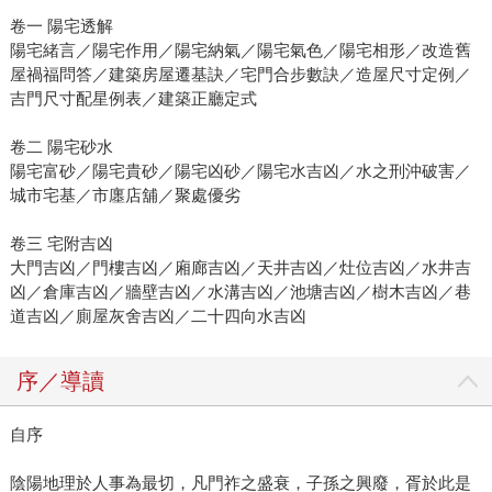
卷一 陽宅透解
陽宅緒言／陽宅作用／陽宅納氣／陽宅氣色／陽宅相形／改造舊
屋禍福問答／建築房屋遷基訣／宅門合步數訣／造屋尺寸定例／
吉門尺寸配星例表／建築正廳定式
卷二 陽宅砂水
陽宅富砂／陽宅貴砂／陽宅凶砂／陽宅水吉凶／水之刑沖破害／
城市宅基／市廛店舖／聚處優劣
卷三 宅附吉凶
大門吉凶／門樓吉凶／廂廊吉凶／天井吉凶／灶位吉凶／水井吉
凶／倉庫吉凶／牆壁吉凶／水溝吉凶／池塘吉凶／樹木吉凶／巷
道吉凶／廁屋灰舍吉凶／二十四向水吉凶
序／導讀
自序
陰陽地理於人事為最切，凡門祚之盛衰，子孫之興廢，胥於此是