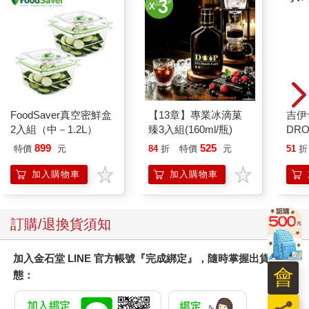
FoodSaver真空密鮮盒
【13章】專業冰滴菓
吉伊
2入組（中－1.2L）
臻3入組(160ml/瓶)
DR
水晶
899
525
特價
元
84
折
特價
元
51
折
貼紙
兔兔 
加入購物車
加入購物車
訂購/退換貨須知
加入金石堂 LINE 官方帳號『完成綁定』，隨時掌握出貨動
會
態：