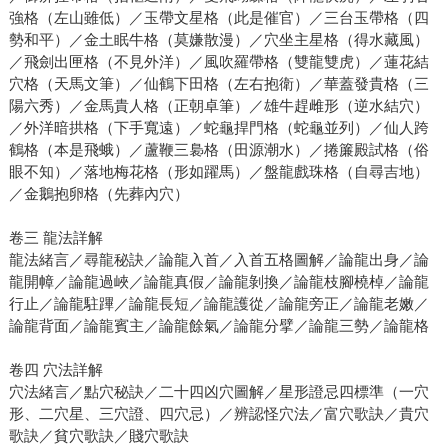
強格（左山雖低）／玉帶文星格（此是催官）／三台玉帶格（四
勢和平）／金土眠牛格（莫嫌散漫）／穴坐主星格（得水藏風）
／飛劍出匣格（不見外洋）／風吹羅帶格（雙龍雙虎）／蓮花結
穴格（天馬文筆）／仙鶴下田格（左右抱衛）／華蓋發貴格（三
陽六秀）／金馬貴人格（正朝卓筆）／雄牛趕雌形（逆水結穴）
／外洋暗拱格（下手寬遠）／蛇龜捍門格（蛇龜並列）／仙人跨
鶴格（本是飛蛾）／蘆鞭三裊格（田源潮水）／捲簾殿試格（俗
眼不知）／落地梅花格（形如躍馬）／盤龍戲珠格（自尋吉地）
／金鵝抱卵格（先葬內穴）
卷三 龍法詳解
龍法緒言／尋龍秘訣／論龍入首／入首五格圖解／論龍出身／論
龍開幛／論龍過峽／論龍真假／論龍剝換／論龍枝腳橈棹／論龍
行止／論龍駐蹕／論龍長短／論龍護從／論龍旁正／論龍老嫩／
論龍背面／論龍賓主／論龍餘氣／論龍分擘／論龍三勢／論龍格
卷四 穴法詳解
穴法緒言／點穴秘訣／二十四凶穴圖解／星形證忌四標準（一穴
形、二穴星、三穴證、四穴忌）／辨認怪穴法／富穴歌訣／貴穴
歌訣／貧穴歌訣／賤穴歌訣