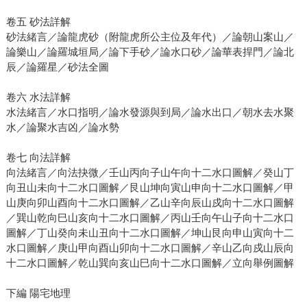
卷五 砂法詳解
砂法緒言／論龍虎砂（附龍虎所公主位及年代）／論朝山案山／
論樂山／論羅城垣局／論下手砂／論水口砂／論華表捍門／論北
辰／論羅星／砂法全圖
卷六 水法詳解
水法緒言／水口指明／論水發源與到局／論水出口／朝水去水聚
水／論聚水吉凶／論水勢
卷七 向法詳解
向法緒言／向法抉微／壬山丙向子山午向十二水口圖解／癸山丁
向丑山未向十二水口圖解／艮山坤向寅山申向十二水口圖解／甲
山庚向卯山酉向十二水口圖解／乙山辛向辰山戍向十二水口圖解
／巽山乾向巳山亥向十二水口圖解／丙山壬向午山子向十二水口
圖解／丁山癸向未山丑向十二水口圖解／坤山艮向申山寅向十二
水口圖解／庚山甲向酉山卯向十二水口圖解／辛山乙向戍山辰向
十二水口圖解／乾山巽向亥山巳向十二水口圖解／立向舉例圖解
下編 陽宅地理