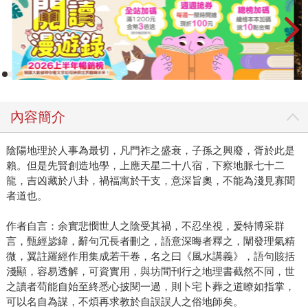
內容簡介
陰陽地理於人事為最切，凡門祚之盛衰，子孫之興廢，胥於此是
賴。但是先賢創造地學，上應天星二十八宿，下察地脈七十二
龍，吉凶藏於八卦，禍福寓於干支，意深旨奧，不能為淺見寡聞
者道也。
作者自言：余實悲憫世人之陰受其禍，不忍坐視，爰特博采群
言，甄經毖緯，辭句冗長者刪之，語意深晦者釋之，闡發理氣精
微，翼註羅經作用集成若干卷，名之曰《風水講義》，語句賅括
淺顯，容易透解，可資實用，與坊間刊行之地理書截然不同，世
之讀者苟能自始至終悉心披閱一過，則卜宅卜葬之道瞭如指掌，
可以名自為謀，不煩再求教於自誤誤人之俗地師矣。