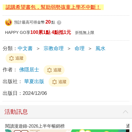
認購希望書包，幫助弱勢孩童上學不中斷！
20
預計最高可得金幣
點
?
100累1點 4點抵1元
HAPPY GO享
折抵無上限
分類：
中文書
＞
宗教命理
＞
命理
＞
風水
追蹤
作者：
佛隱居士
追蹤
出版社：
華夏出版
追蹤
出版日：
2024/12/06
活動訊息
閱讀漫遊錄-2026上半年暢銷榜
通