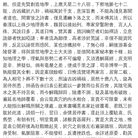
賴。但是先賢創造地學，上應天星二十八宿，下察地脈七十二
龍，吉凶藏於八卦，禍福寓於干支，意深旨奧，不能為淺見寡聞
者道也。間嘗攷之詩書，僅見遷豳卜洛之文，而未傳其法，所以
秦漢以上殊少地理善本，魏晉以後始列。專家穿鑿附會、言人人
殊。其說日多，其道日悔，覽其書，措詞幽茫者幻如禪語，立意
詭僻者恍如啞謎；卑者流為鄙俚，高者涉於荒誕，非僅不能資民
用，反足以誣世而惑民。某也涉獵頻年，了無心得，嗣後游幕金
陵督署，得與當世地學之士大夫游，並借閱名家秘本數十種，始
知地理之學，理氣與形勢二者不可偏廢，又須透解羅經，庶克明
是非、辨疑似。倘有毫釐之差，便成千里之謬，苟非博學一貫，
孰能窺其全豹，因是案牘餘暇，日惟流覽堪輿家言，居甯二載，
為人相宅卜葬不下數十次，所論吉凶禍福，居然十應八九，旋為
居停所悉，持函告余曰袁公慰庭以一參贊而位長百僚，其陰宅風
水之美不待言矣，而今解職歸田，險遭不測，疑及墓地有破敗，
遍延名地師覆看，僉云龍真穴的向水相合，富貴不可限量，未有
人能指出解職所關之壞處，故來書囑覓名家赴彼覆看。君既三折
肱於此道，請煩一行。翌日，余懷居停書，逕赴洹上覆騐袁。氏
舊塋，有朝有托，明堂寬廣，諸般貴器羅列，實是大貴之地，惟
是袁公開府後為壯觀瞻起見，於穴之前後左右遍築牆垣，因此龍
身受制、氣脈阻塞，不能發旺，反遭挫跌也。余詳述原委，勸其