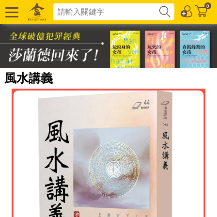
0
風水講義