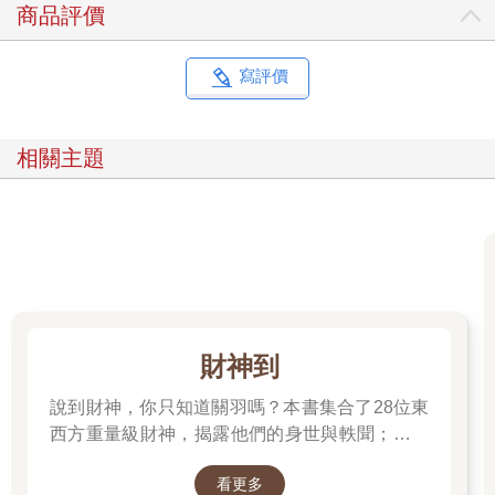
商品評價
寫評價
相關主題
財神到
說到財神，你只知道關羽嗎？本書集合了28位東
西方重量級財神，揭露他們的身世與軼聞；也介
紹各種招財神獸、聚財寶物，帶你收穫滿滿的智
看更多
慧與正能量；從神話、文學、歷史到民間信仰，