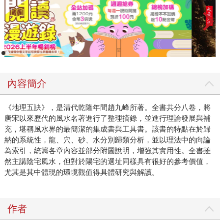
內容簡介
《地理五訣》，是清代乾隆年間趙九峰所著。全書共分八卷，將
唐宋以來歷代的風水名著進行了整理摘錄，並進行理論發展與補
充，堪稱風水界的最簡潔的集成書與工具書。該書的特點在於歸
納的系統性，龍、穴、砂、水分別歸類分析，並以理法中的向論
為索引，統籌各章內容並部分附圖說明，增強其實用性。全書雖
然主講陰宅風水，但對於陽宅的選址同樣具有很好的參考價值，
尤其是其中體現的環境觀值得具體研究與解讀。
作者