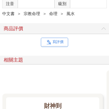
注音
級別
客曰：「先生於四科中既增『向訣』矣，而又有『向向法微』
論，毋乃過多乎？」
中文書
＞
宗教命理
＞
命理
＞
風水
予曰：「『向訣』中只言水歸正庫（宜立向與不宜立向），而過
宮不及之法則未論及。雖人知『過宮不及』，俱主不發；而過一
宮與過數宮，其言吉凶之大小，豈能一轍。且有同一向、同一水
商品評價
口而言吉凶天淵者，不得不條入縷晰也。多言之誚，予知不免而
亦不敢辭也。」
客曰：「先生是書出而天下遂無貧乏絕嗣之人乎？」
寫評價
予曰：「不然也。夫古聖賢法言遺行滿天下，而不能使舉世盡為
君子，況予一枝之微乎！然苟能信予書而一一如法扦葬，亦可以
上安先靈而福應子孫也。」
相關主題
財神到