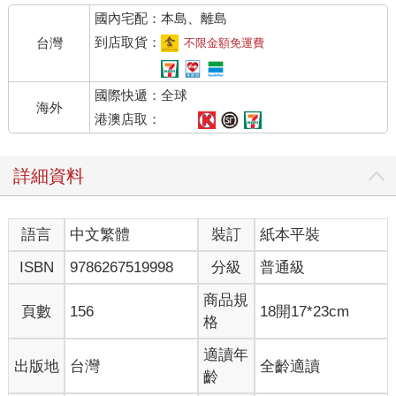
何必問地之吉凶乎？」
國內宅配：本島、離島
予曰：「子之言固是也，若夫既業地理之學而欲行道於時，則當
隨地大小為人造福。若亦曰『陰地不如心地』，則人又焉用彼為
到店取貨：
台灣
不限金額免運費
哉？」
客曰：「穿山透地、納甲挨星、巒頭理氣之法，前人多津津言
國際快遞：全球
之。而先生獨不論及，豈前人之妄言而實無其理乎？」
海外
予曰：「理之有無，予實不知，但試而未驗者，予不敢筆之於書
港澳店取：
以誤後人。歷試而歷驗者，方敢公諸同志，予之書傳信而已。」
客曰：「形家之說，豈亦不足重乎？」
詳細資料
予曰：「富貴在龍穴，形家之說固未可輕也，然必『龍真穴
的』，則富貴可期。稍有差錯，難免敗絕。況其法繁難，非有力
者不能辨。予之書大小咸宜，便於人者也。」
語言
中文繁體
裝訂
紙本平裝
客曰：「人每言《青囊經》非楊公之書，觀其卷首『楊公養老看
雌雄』之句便知，而先生深信之，何也？」
ISBN
9786267519998
分級
普通級
予曰：「如子言，則《論語》開首即『子曰』二字，是以《論
語》亦非孔子之書乎。蓋孔子之書及門所記楊公之書，其徒曾友
商品規
頁數
156
18開17*23cm
逆所述其論理頗詳悉，又皆屢試而屢驗，予焉得不深信？」
格
客曰：「先生之書，多載復驗舊塋之法，何也？」
予曰：「地理之道，應驗遲久，凡略知一二者，每皆胡言妄議，
適讀年
出版地
台灣
全齡適讀
昧己欺人。予不得已，故予覆驗舊塋之法反復言之，俾人人有所
齡
把握，庶不為大言欺人者所惑。」