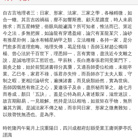
自古言地理者三：日家、形家、法家。三家之學，各極精微，如
合一轍。其言吉凶禍福，靡不如響斯應。顧天星躔度，時人未易
推求；而五星轉變，俗眼烏能遽識？所可知者，惟法而已。第近
今之法，多無把握，如論龍有穿透盈縮，論穴有某龍某穴，論砂
有推星卦例，論水有輔星納甲之類，立法種種，各持一家，是分
門愈多而道理愈晦。地理失傳，曷足怪哉！吾師玉材趙公獨得
楊、曾心法於千百世下，理悉歸一，言有實徵，盡洗近今支離之
說，是誠地理宗工哲匠也。甲辰秋，長白應泰張君同受業門下，
親灸之餘，始於前賢諸書得分真贗，又適吾師委位松維，未能卒
業。乙巳冬，家君不祿，張君亦失恃，而吾師亦丁太夫人艱，守
制之暇，更相討論研究，遍揀諸書，而見疵類紛然，實為世病。
吾師因慨然有救正之心，爰邀張子及余，盡所秘而筆之。越七月
而卷成，顏日「五訣」。蓋是公特為前人著述艱深，滋世迷誤，
故言期顯易，一見能解。然持是法以相地，如規矩在乎物，無所
遍其方圓。是誠法家不傳之秘，而非同日家、形家之微奧難知，
以致膂恍無憑也。是為序。
時乾隆丙午菊月上浣重陽日，四川成都府彭縣受業王庸弼夢亭氏
謹識