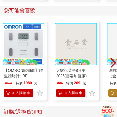
您可能會喜歡
【OMRON歐姆龍】體
大家說英語8月號
連同
重體脂計HBF-
2026(雲端加值版)
（全
212W+送原價2980元
1980
209
特價
元
特價
元
特價
2980
220
電動切菜調理機
221053
加入購物車
加入購物車
訂購/退換貨須知