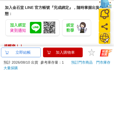
加入金石堂 LINE 官方帳號『完成綁定』，隨時掌握出貨動
態：
提醒您！！
金石堂及銀行均不會請您操作ATM! 如接獲電話要求您前往
立即結帳
加入購物車
ATM提款機，請不要聽從指示，以免受騙上當！
預計 2026/08/10 出貨
參考庫存量：1
預訂門市商品
門市庫存
退換貨須知：
大量採購
**提醒您，鑑賞期不等於試用期，退回商品須為全新狀態**
依據「消費者保護法」第19條及行政院消費者保護處公告之
「通訊交易解除權合理例外情事適用準則」，以下商品購買
後，除商品本身有瑕疵外，將不提供7天的猶豫期：
易於腐敗、保存期限較短或解約時即將逾期。（如：生
鮮食品）
依消費者要求所為之客製化給付。（客製化商品）