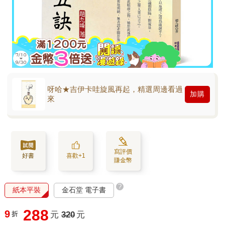
呀哈★吉伊卡哇旋風再起，精選周邊看過
加購
來
寫評價
好書
喜歡+1
賺金幣
?
紙本平裝
金石堂 電子書
288
9
折
元
320
元