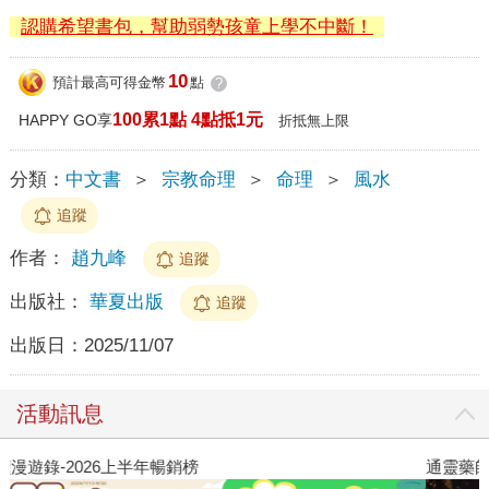
認購希望書包，幫助弱勢孩童上學不中斷！
10
預計最高可得金幣
點
?
100累1點 4點抵1元
HAPPY GO享
折抵無上限
分類：
中文書
＞
宗教命理
＞
命理
＞
風水
追蹤
作者：
趙九峰
追蹤
出版社：
華夏出版
追蹤
出版日：
2025/11/07
活動訊息
閱讀漫遊錄-2026上半年暢銷榜
通