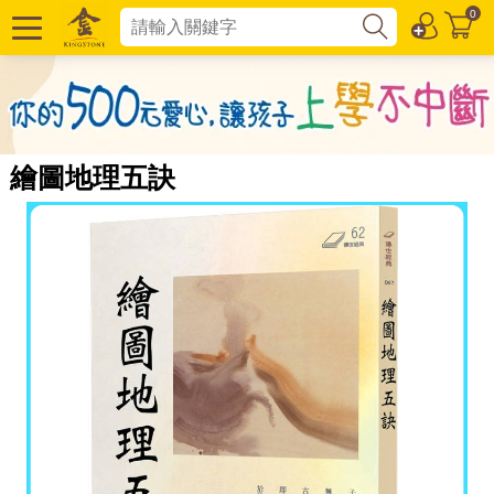
0
繪圖地理五訣