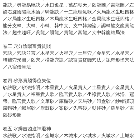
龍訣／尋龍易曉訣／水口禽星，萬笏朝天／凶龍圖／吉龍圖／左
旋右旋陰陽龍水論／騎龍訣／十二龍理氣歌／火局龍水生旺四格
／水局龍水生旺四格／木局龍水生旺四格／金局龍水生旺四格／
龍分支幹、大幹、小幹、幹中支、支中幹總論／認幹龍支龍貴龍
法／趨生趨旺／貧龍／賤龍／貴龍／富龍／支中幹龍結局法
卷三 穴分陰陽富貴貧賤
穴訣／穴訣並言／木星穴／火星穴／土星穴／金星穴／水星穴／
增補穴形圖／凶穴／橫龍穴訣／認富貴貧賤穴法／認奇形怪穴法
／八宿借庫法
卷四 砂形貴賤得位失位
砂訣歌／砂法指明／木星貴人／火星貴人／土星貴人／金星貴人
／水星貴人／福星貴人歌／臨官貴人歌／坐祿貴人歌／沐浴、冠
帶、臨官貴人歌／文筆砂／庫櫃砂／天馬砂／印盒砂／紗帽襆頭
席帽砂／蛾眉砂／旗鼓砂／案砂／先弓砂／朝拜砂／羅星砂／吉
凶砂形圖
卷五 水辨吉凶進神退神
水訣歌／水法指明／金城水／木城水／水城水／火城水／土城水