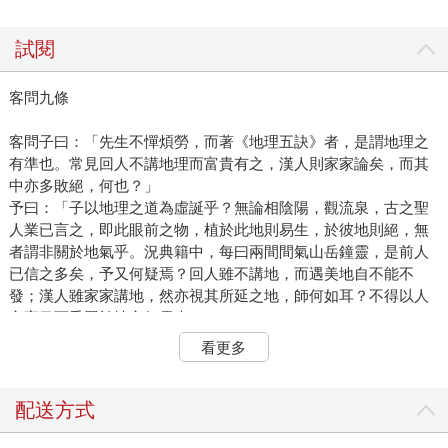
試閱
客問九條
客問子曰：「先生不憚煩勞，而著《地理五訣》者，是謂地理之
有準也。常見回人不講地理而富貴有之，漢人則家家論矣，而其
中亦多敗絕，何也？」
予曰：「子以地理之道為虛誕乎？無論相陰陽，觀流泉，古之聖
人業已言之，即此眼前之物，植於此地則易生，於彼地則絕，無
者謂非關於地氣乎。況典籍中，每曰兩間間氣山岳鐘靈，是前人
已信之多矣，予又何疑焉？回人雖不講地，而遇美地自不能不
發；漢人雖家家講地，然亦視其所延之地，師何如耳？不得以人
之盲目而委罪於地之無靈也。」
客曰：「信如先生言，則地理有準矣，富貴可求矣。則凡欲求大
看更多
富貴者，尋一大地以葬先靈，富貴即可操券而得乎？」
予曰：「足食多嗣，平安之地，可以人力求之。於封拜大地多有
奇形怪穴、鬼神呵護，以待有德，非人力可求也。」
配送方式
客曰：「信如先生言，是陰地不如心地矣！吾人止積德行仁，又