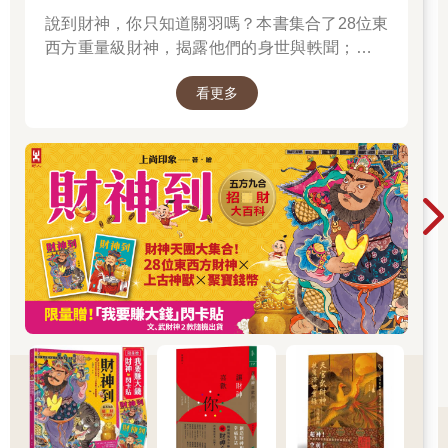
說到財神，你只知道關羽嗎？本書集合了28位東
西方重量級財神，揭露他們的身世與軼聞；也介
紹各種招財神獸、聚財寶物，帶你收穫滿滿的智
看更多
慧與正能量；從神話、文學、歷史到民間信仰，
走進一座華麗的紙上財神文化博物館。