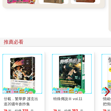
推薦必看
廿載．繁華夢 護玄出
特殊傳說Ⅲ vol.11
情緒
道20週年創作集
把情
誰都
315
253
79
折
特價
元
79
折
特價
元
79
折