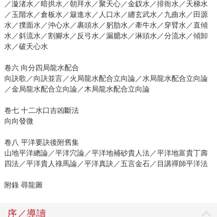
／漩渚水／暗拱水／朝拜水／聚天心／金釵水／排衙水／天梯水
／玉階水／倉板水／簸進水／人口水／纏玄武水／九曲水／田源
水／撲面水／沖心水／裹頭水／躬肋水／牽牛水／穿臂水／直傾
水／斜流水／割腳水／反弓水／漏腮水／淋頭水／分流水／傾卸
水／破天心水
卷六 向分四局龍水配合
向訣歌／向訣並言／火局龍水配合立向論／水局龍水配合立向論
／金局龍水配合立向論／木局龍水配合立向論
卷七 十二水口吉凶斷法
向向發微
卷八 平洋要訣後附舊集
山地平洋總論／平洋穴論／平洋地補砂貴人法／平洋地富貴丁壽
四法／平洋貴人祿馬論／平洋真訣／五言金石／目講禪師平洋法
附錄 尋龍圖
序／導讀