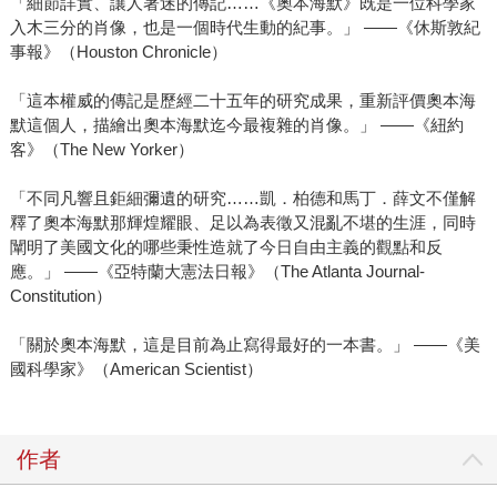
「細節詳實、讓人著迷的傳記……《奧本海默》既是一位科學家
入木三分的肖像，也是一個時代生動的紀事。」 ——《休斯敦紀
事報》（Houston Chronicle）
「這本權威的傳記是歷經二十五年的研究成果，重新評價奧本海
默這個人，描繪出奧本海默迄今最複雜的肖像。」 ——《紐約
客》（The New Yorker）
「不同凡響且鉅細彌遺的研究……凱．柏德和馬丁．薛文不僅解
釋了奧本海默那輝煌耀眼、足以為表徵又混亂不堪的生涯，同時
闡明了美國文化的哪些秉性造就了今日自由主義的觀點和反
應。」 ——《亞特蘭大憲法日報》（The Atlanta Journal-
Constitution）
「關於奧本海默，這是目前為止寫得最好的一本書。」 ——《美
國科學家》（American Scientist）
作者