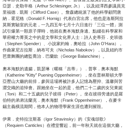
亞瑟．史勒辛格（Arthur Schlesinger, Jr.），以及紐澤西參議員克
里福德．凱斯（Clifford Case）。詹森總統派了他的科學顧問唐
納．霍尼格（Donald F. Hornig）代表白宮出席，他也是洛斯阿拉
莫斯實驗室的元老，一九四五年七月十六日進行「三位一體」測
試引爆第一顆原子彈時，他就在奧本海默身邊。點綴在科學家和
華府權力菁英之中的是文學和文化界人士：詩人史蒂芬．史班德
（Stephen Spender）、小說家約翰．奧哈拉（John O’Hara），
作曲家尼古拉斯．納布可夫（Nicholas Nabokov），以及紐約市
芭蕾舞團的總監喬治．巴蘭欽（George Balanchine）。
奧本海默的遺孀，凱瑟琳（暱稱「吉蒂」）．普寧．奧本海默
（Katherine “Kitty” Puening Oppenheimer），坐在普林斯頓大學
亞歷山大廳的前排，參與這場將被許多人記憶為壓抑、溫馨與苦
澀交織的追悼會。跟她坐在一起的是，他們二十二歲的女兒東妮
（Toni）和二十五歲的兒子彼得（Peter）。坐在彼得旁邊的是羅
伯特的弟弟法蘭克．奧本海默（Frank Oppenheimer），在麥卡
錫主義橫流期間，他本人的物理學家生涯也遭到摧毀。
伊果．史特拉汶斯基（Igor Stravinsky）的《安魂頌歌》
（Requiem Canticles）在禮堂響起，前一年秋天就在這個大廳，