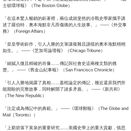
士頓環球報》（The Boston Globe）
「在這本驚人暢銷的鉅著裡，兩位成就斐然的冷戰史學家攜手講
述了羅伯特．奧本海默非凡而傷痛的人生故事。」 ——《外交事
務》（Foreign Affairs）
「皇皇學術鉅作，引人入勝的文筆讓複雜且謎樣的奧本海默栩栩
如生。」 ——《芝加哥論壇報》（Chicago Tribune）
「細膩入微且精確的肖像……傳記與社會史這兩種文類的翹
楚。」 ——《舊金山紀事報》（San Francisco Chronicle）
「引人入勝地揭露了真相……蓋棺論定的傳記，幾近還原我們所
能期盼的完整故事，同時解開了諸多矛盾。」 ——《新共和》
（The New Republic）
「注定成為傳記中的典範。」 ——《環球郵報》（The Globe and
Mail［Toronto））
「上窮碧落下黃泉的重要研究……美國史學上的重大貢獻，慎思