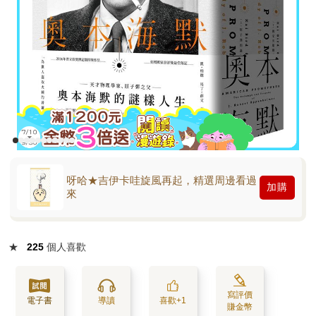
呀哈★吉伊卡哇旋風再起，精選周邊看過
加購
來
★
225
個人喜歡
寫評價
電子書
導讀
喜歡+1
賺金幣