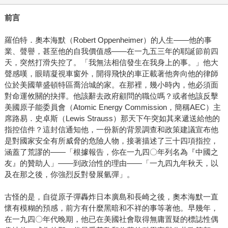
前言
羅伯特．奧本海默（Robert Oppenheimer）的人生——他的事
業、聲譽，甚至他的自我價值感——在一九五三年的耶誕節前四
天，突然打滑失控了。「我無法相信發生在我身上的事。」他大
聲感嘆，眼睛凝視車窗外，開得飛快的車正載著他奔向他的律師
位於美國華盛頓特區喬治城的家。在那裡，幾小時內，他必須面
對命運攸關的抉擇。他該辭去政府顧問的職位嗎？或者他該反擊
美國原子能委員會（Atomic Energy Commission，簡稱AEC）主
席路易．史卓斯（Lewis Strauss）那天下午突如其來遞送給他的
指控信件？這封信通知他，一份新的背景調查和政策建議宣布他
是對國家安全有所威脅的危險人物，接著描述了三十四項指控，
涵蓋了荒謬的——「根據報告，你在一九四〇年列名為『中國之
友』的贊助人」——到政治性的理由——「一九四九年秋天，以
及在那之後，你強烈反對發展氫彈」。
古怪的是，自從原子彈轟炸日本廣島和長崎之後，奧本海默一直
懷有模糊的預感，前方有什麼黑暗和不祥的事等著他。早幾年，
在一九四〇年代晚期，他已在美國社會取得無庸置疑的標誌性偶