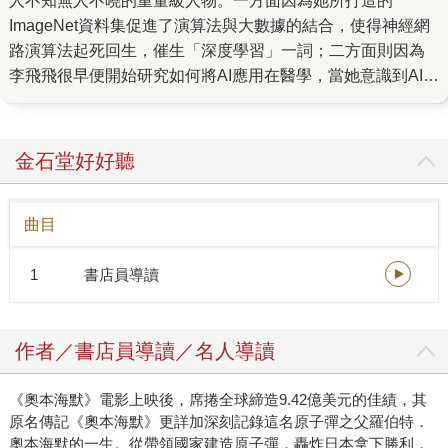
人不知無人不曉的重量級人物。一方面因為她所打造的
ImageNet資料集促進了演算法與大數據的結合，使得神經網
路演算法起死回生，催生「深度學習」一詞；二方面則因為
李飛飛很早便開始研究如何將AI應用在醫學，當她意識到AI的
影響與一般人對AI的疑慮，便決定同時顧及醫生、護理師、
病人的尊嚴，並開始提倡AI的倫理學。 正是基於如此的貢
獻，李飛飛成為美國國家工程院、國家醫學院、藝術與科學
金石堂好好聽
院三院院士。可李飛飛不因此自滿。從《AI科學家李飛飛的
視界之旅》這本自傳中，我們可以看出李飛飛感激父母的身
曲目
教與言教、感激數學老師薩貝拉一家的慷慨，也感激移民和
求知路上的各種夥伴，是他們讓李飛飛得以確立志向，勇敢
1
書店員導讀
前行，追尋「北極星」。 對於北極星，最令人印象深刻的是
李飛飛與母親的幾次對話，雖然簡短，但她母親的話語仍傳
達出十足的力量，讓李飛飛堅定志向，往學術研究前進。她
作者／書店員導讀／名人導讀
的母親暨有風骨，也有知識份子心中想盡的責任，從小鼓勵
李飛飛閱讀各類經典，後續更影響李飛飛將視角延伸到人文
《奧本海默》電影上映後，席捲全球締造9.42億美元的佳績，其
關懷，在醫療領域應用AI。 李飛飛的父親則是「永保赤子之
原名傳記《奧本海默》更詳加深刻記錄這名原子彈之父羅伯特．
心」的榜樣，他對各式事物充滿好奇，也能以樂觀態度面對
奧本海默的一生。從帶領國家建造原子彈，轟炸日本拿下勝利，