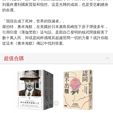
難題。李飛飛從小跟著父親往外跑觀察大自然，長期養成的
到最終遭到國家質疑和指控。這是光輝的成就，也是受悲劇纏身
敏銳觀察力在她學習物理時派上用場，日常生活所看到的光
的命運。
影、貓兒的躍動，都轉換成科學之美。這樣的能力進入大學
後更隨李飛飛與電腦視覺結下不解之緣，成為影像辨識發展
「我現在成了死神，世界的毀滅者」。
的重要角色。 書名所用的「視界」也帶有這種視覺意味，除
羅伯特．奧本海默，在美國於日本廣島長崎投下原子彈後多年，
了是李飛飛的所見，也帶有我們周遭「世界」的雙關。由於
引用印度《薄伽梵歌》這句話。是因自己發明的核武間接殺害了
數十萬人民，抑或是純粹感嘆其超越世間一切的力量？或許你能
李飛飛的成長剛好和AI的起步重合，我們恰恰能透過她的視
從這本《奧本海默》傳記中找到答案。
角得知AI近年的發展，也能從她的經歷、她所做的研究理解AI
的局限。 李飛飛主張，AI已經是全球民眾的責任，我們不能
覺得事不關己而陷入被動，而必須主動關注AI與人的關係，
超值合購
畢竟能管理AI的就是人。在這個AI議題引起熱烈關注、甚至有
些人心惶惶的時刻，本書可以發揮出安定民心、引領方向的
作用。