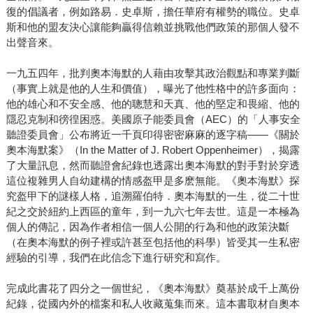
復的倡議者，例如路易．史卓斯，擔任華府有權勢的職位。史卓
斯和他的盟友決心讓能夠贏得信賴並挑戰他們政策的那個人發不
出聲音來。
一九五四年，批判奧本海默的人藉由攻擊其政治觀點和專業判斷
（事實上就是他的人生和價值），曝光了他性格中的許多面向：
他的雄心和不安全感、他的聰慧和天真、他的堅定和畏縮、他的
隱忍克制和徬徨困惑。美國原子能委員會（AEC）的「人事安全
聽證委員會」公布將近一千頁印得密密麻麻的逐字稿——《關於
奧本海默案》（In the Matter of J. Robert Oppenheimer），揭露
了大量訊息，然而聽證會紀錄也透露出奧本海默的對手對於穿透
這位複雜男人自幼建構的情感盔甲是多麽無能。《奧本海默》探
究盔甲下的謎樣人格，追溯羅伯特．奧本海默的一生，從二十世
紀之交於紐約上西區的童年，到一九六七年去世。這是一本極為
個人的傳記，因為作者相信一個人公開的行為和他的政策決斷
（在奧本海默的例子裡或許甚至包括他的科學）皆受其一生私密
經驗的引導，我們在此信念下進行研究和寫作。
完成此書花了四分之一個世紀，《奧本海默》奠基於成千上萬份
紀錄，從國內外的檔案和私人收藏蒐集而來。這本書取材自奧本