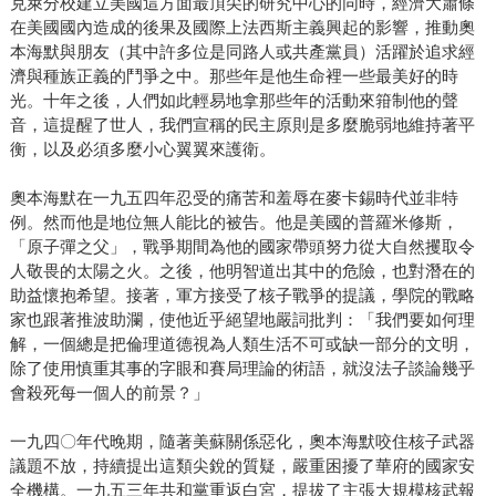
克萊分校建立美國這方面最頂尖的研究中心的同時，經濟大蕭條
在美國國內造成的後果及國際上法西斯主義興起的影響，推動奧
本海默與朋友（其中許多位是同路人或共產黨員）活躍於追求經
濟與種族正義的鬥爭之中。那些年是他生命裡一些最美好的時
光。十年之後，人們如此輕易地拿那些年的活動來箝制他的聲
音，這提醒了世人，我們宣稱的民主原則是多麼脆弱地維持著平
衡，以及必須多麼小心翼翼來護衛。
奧本海默在一九五四年忍受的痛苦和羞辱在麥卡錫時代並非特
例。然而他是地位無人能比的被告。他是美國的普羅米修斯，
「原子彈之父」，戰爭期間為他的國家帶頭努力從大自然攫取令
人敬畏的太陽之火。之後，他明智道出其中的危險，也對潛在的
助益懷抱希望。接著，軍方接受了核子戰爭的提議，學院的戰略
家也跟著推波助瀾，使他近乎絕望地嚴詞批判：「我們要如何理
解，一個總是把倫理道德視為人類生活不可或缺一部分的文明，
除了使用慎重其事的字眼和賽局理論的術語，就沒法子談論幾乎
會殺死每一個人的前景？」
一九四〇年代晚期，隨著美蘇關係惡化，奧本海默咬住核子武器
議題不放，持續提出這類尖銳的質疑，嚴重困擾了華府的國家安
全機構。一九五三年共和黨重返白宮，提拔了主張大規模核武報