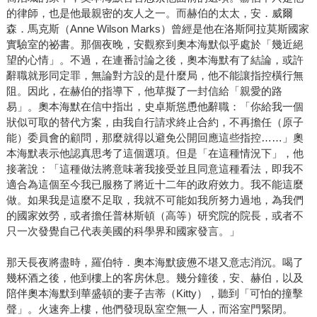
的律師，也是他最親密的友人之一。而赫伯的太太，安．威爾
森．馬克斯（Anne Wilson Marks）曾經是他在洛斯阿拉莫斯國家
實驗室的祕書。那個夜晚，安觀察到奧本海默似乎處於「幾近絕
望的心情」。不過，在連番討論之後，奧本海默有了結論，或許
辭職就形同定罪，無論對方設的是什麼局，他不能讓指控橫行無
阻。因此，在赫伯的指導下，他草擬了一封信給「親愛的路
易」。奧本海默在信中指出，史卓斯慫恿他辭職：「你給我一個
狀似可取的替代方案，由我自行請求終止合約，不再擔任（原子
能）委員會的顧問，那麼就得以避免公開回應這些指控……」奧
本海默表示他認真思考了這個選項。但是「在這種情況下」，他
接著說：「這種做法將意味著我接受並且同意這種看法，即我不
適合為這個至今我已服務了將近十二年的政府效力。我不能這麼
做。如果我是這麼不足取，我就不可能如我所努力過地，為我們
的國家效勞，或者擔任普林斯頓（高等）研究院的院長，或者不
只一次發覺自己代表美國的科學界和國家發言。」
那天長夜將盡時，羅伯特．奧本海默疲憊不堪又意志消沉。喝了
幾杯酒之後，他到樓上的客房休息。幾分鐘後，安、赫伯，以及
陪伴奧本海默到華盛頓的妻子吉蒂（Kitty），聽到「可怕的撞擊
聲」。火速奔上樓，他們發現臥室空無一人，而浴室門緊閉。