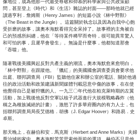
像地位，成為他那一代最受尊敬和仰慕的科學家與公共政策顧
問，甚至登上《時代》和《生活》雜誌的封面——那時他就已經
讀過亨利．詹姆斯（Henry James）的短篇小說《林中野獸》
（The Beast in the Jungle）。這篇關於執念以及因為自我中心飽
受折磨的故事，讓奧本海默看得完全呆掉了。故事裡的主角被自
己的預感所糾纏，他在「等待某件稀罕而奇特，很可能異常驚人
和可怕的事，且遲早會發生」。無論是什麼事，他都知道那會
「吞噬」他。
隨著戰後美國興起反對共產主義的潮流，奧本海默愈來愈明白，
「林中野獸」在跟蹤他。「獵紅」的美國國會調查委員會要求他
出庭、聯邦調查局（FBI）監聽他住家和辦公室的電話、關於他過
往的政治活動和政策建議新聞媒體刊載惡意中傷的故事，在在使
他覺得自己是被狩獵的人。一九三〇年代他在柏克萊時期的左翼
活動，加上戰後他反對空軍以核子武器進行大規模戰略轟炸（他
稱之為種族滅絕的計畫），激怒了許多華府圈內的有力人士，包
括聯邦調查局局長艾德格．胡佛（J. Edgar Hoover）和路易．史
卓斯。
那天晚上，在赫伯和安．馬克斯（Herbert and Anne Marks）夫婦
喬治城的家中，奧本海默苦苦思索他面前的選項。赫伯不只是他