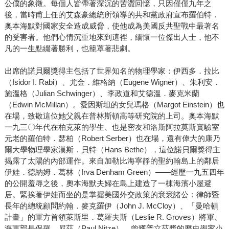
公僕的象徵。每個人皆帶著深沉的苦澀回憶，只因僅僅九年之
後，當時甫上任的艾森豪總統所領導的共和黨政府宣布羅伯特．
奧本海默對國家安全造成威脅，使他成為美國反共聖戰中最著名
的受害者。他們心情沉重地來到這裡，緬懷一位傑出人士，他不
凡的一生點綴著勝利，也籠罩著悲劇。
出席的諾貝爾獎得主包括了世界知名的物理學家：伊西多．拉比
（Isidor I. Rabi）、尤金．維格納（Eugene Wigner）、朱利安．
施溫格（Julian Schwinger）、李政道和艾德溫．麥克米蘭
（Edwin McMillan）。愛因斯坦的女兒瑪格（Margot Einstein）也
在場，致敬這位她父親在普林斯頓高等研究院的上司。奧本海默
一九三〇年代在柏克萊的學生、也是密友和洛斯阿拉莫斯實驗室
元老的羅伯特．瑟柏（Robert Serber）也在場，還有偉大的康乃
爾大學物理學家漢斯．貝特（Hans Bethe），這位諾貝爾獎得主
揭露了太陽的內部運作。來自加勒比海寧靜的聖約翰島上的鄰居
伊娃．德納姆．葛林（Irva Denham Green）——經歷一九五四年
的公開羞辱之後，奧本海默夫婦在島上建造了一棟海濱小屋避
居。緊挨著伊娃而坐的是掌握美國外交政策的袞袞諸公：律師暨
長年的總統顧問約翰．麥克羅伊（John J. McCloy）、「曼哈頓
計畫」的軍方首領萊斯里．葛羅夫斯（Leslie R. Groves）將軍、
海軍部長保羅．尼茲（Paul Nitze）、曾獲普立茲獎的歷史學家小