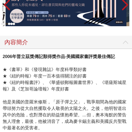
內容簡介
2006
年普立茲獎傳記類得獎作品‧美國國家書評獎最佳傳記
★《書單》和《發現雜誌》年度科學類好書
★《紐約時報》年度一百本值得關注的好書
★《紐約時報書評》、《華盛頓郵報圖書世界》、《堪薩斯城星
報》及《芝加哥論壇報》年度好書
他是美國的普羅米修斯，「原子彈之父」，戰爭期間為他的國家
帶頭努力從大自然攫取令人敬畏的太陽之火。之後，他明智道出
其中的危險，也對潛在的助益懷抱希望。…但，奧本海默的警告
無人理會，最後，他被消音了，成為麥卡錫主義和美國反共聖戰
中最著名的受害者。