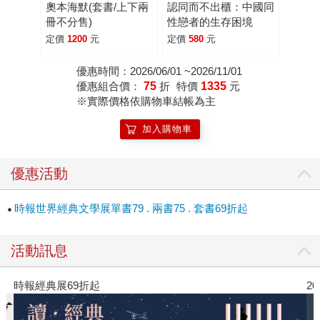
奧本海默(套書/上下兩
認同而不出櫃：中國同
冊不分售)
性戀者的生存困境
定價
1200
元
定價
580
元
優惠時間：2026/06/01 ~2026/11/01
優惠組合價：
75
折
特價
1335
元
※實際價格依購物車結帳為主
加入購物車
優惠活動
時報世界經典文學展單書79 . 兩書75 . 套書69折起
活動訊息
時報經典展69折起
2