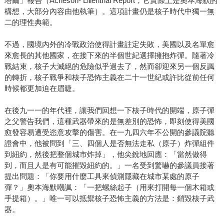
塔爾」報告（Acheson- Lilienthal Report，它實際上是奧本海默的
構想，大部分內容由他執筆）。這項計畫仍是核子時代中獨一無
二的理性典範。
不過，國境內外的冷戰政治使得計畫註定失敗，美國以及名單愈
來愈長的其他國家，在接下來的半個世紀選擇擁抱炸彈。隨著冷
戰結束，核子大滅絕的危險似乎過去了，然而卻迎來另一個反諷
的轉折，核子戰爭和核子恐怖主義在二十一世紀或許比從前任何
時候都更加迫在眉睫。
在後九一一的年代裡，讓我們回想一下核子時代的開端，原子彈
之父警告我們，這種武器帶來的是無差別的恐怖，即刻使得美國
愈發容易遭受恣意攻擊的傷害。在一九四六年不公開的參議院聽
證會中，他被問到「三、四個人是否無法走私（原子）炸彈組件
到紐約，然後把整個城市炸掉」，他尖銳地回應：「當然做得
到，而且人是有可能摧毀紐約的。」一名受到驚嚇的參議員接著
提出問題：「你要用什麼工具來偵測隱藏在城市某處的原子
彈？」奧本海默嘲諷：「一把螺絲起子（用來打開每一個木箱或
手提箱）。」唯一可以抵禦核子恐怖主義的方法是：銷毀核子武
器。