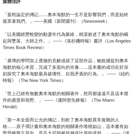
媒體佳評
「蓋棺論定的傳記……奧本海默的一生不是影響我們，而是始終
籠罩著我們。」——美國《新聞週刊》（Newsweek）
「以美國經歷蛻變的動盪年代為脈絡，精湛敘述了奧本海默的崛
起與墜落。大師之作。」 ——《洛杉磯時報》書評（Los Angeles
Times Book Review）
「廣博的學問加上透徹的見解成就了這部作品，敏銳捕捉到奧本
海默的核心本質，完成了多面向的肖像……這本書的成功在於深
刻探究了奧本海默最具破壞性、自我矛盾的行為。」 ——《紐約
時報》（The New York Times）
「世上已經有無數奧本海默的相關著作，然而都遠遠不及這本傑
作的廣度和視野。」 ——《邁阿密先鋒報》（The Miami
Herald）
「第一本全面而公允的傳記，剖析了奧本海默異常複雜的人
格……原子彈計畫和奧本海默的相關著作堆積如山，這本書有如
聖母峰聳立其中，是不太可能被超越或比肩的成就。」 ——《波