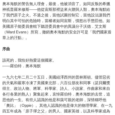
奧本海默的警告無人理會，最後，他被消音了。如同反叛的希臘
神祇普羅米修斯——他從宙斯那裡盜來火贈與人類，奧本海默給
了我們原子之火。不過之後，當他試圖控制它，當他設法讓我們
明白其中可怕的危險時，當權者如同宙斯，憤怒出手懲罰他。如
美國原子能委員會轄下聽證委員會中的異議分子沃德．艾文斯
（Ward Evans）所寫，撤銷奧本海默的安全許可是「我們國家盾
章上的汙點」。
序曲
該死的，我恰好熱愛這個國家。
——羅伯特．奧本海默
一九六七年二月二十五日，美國紐澤西州的普林斯頓。儘管惡劣
的天氣和嚴寒冷凍了美國東北部，六百位朋友和同事（諾貝爾獎
得主、政治人物、將軍、科學家、詩人、小說家、作曲家和來自
各行各業的熟人）聚集起來，哀悼羅伯特．奧本海默的去世，追
思他的一生。有些人認識的他是和藹可親的老師，深情稱呼他
「奧比」（Oppie）。其他人認識的他是偉大的物理學家、在一九
四五年成為「原子彈之父」的男人、國家英雄，以及科學家成為