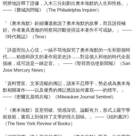
明辨地詮釋了證據，入木三分刻劃出奧本海默的人生和性格。」
——《費城詢問報》（The Philadelphia Inquirer）
「《奧本海默》鉅細彌遺敘說了奧本海默的故事，而且說得極
好。作者兼具透徹的明察與評斷使得這本著作不可或缺。」 ——
《時代雜誌》（Time）
「詳盡而扣人心弦，一絲不苟地探究了奧本海默的一生和那個時
代……柏德和薛文的著作宛若史詩……對這個人和他的時代全面
描繪，或可說是一錘定音。」 ——《聖荷西信使新聞報》（San
Jose Mercury News）
「資料豐富、文筆流暢的傳記，讀來不忍釋手，勢必成為奧本海
默相關著作——以及優秀的傳記應該如何書寫——的標竿。」
——《密爾瓦基哨兵報》（Milwaukee Journal Sentinel）
「《奧本海默》旨意明確、情感深切、論斷有力，形式上嚴守學
術規範，書寫上則保持了文學的恆久韻味。」 ——《紐約書評》
（The New York Review of Books）