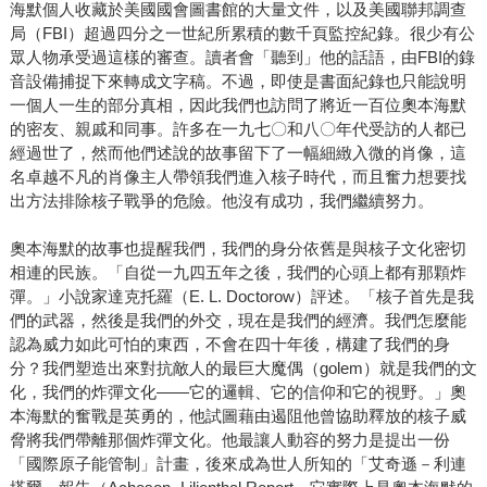
海默個人收藏於美國國會圖書館的大量文件，以及美國聯邦調查
局（FBI）超過四分之一世紀所累積的數千頁監控紀錄。很少有公
眾人物承受過這樣的審查。讀者會「聽到」他的話語，由FBI的錄
音設備捕捉下來轉成文字稿。不過，即使是書面紀錄也只能說明
一個人一生的部分真相，因此我們也訪問了將近一百位奧本海默
的密友、親戚和同事。許多在一九七〇和八〇年代受訪的人都已
經過世了，然而他們述說的故事留下了一幅細緻入微的肖像，這
名卓越不凡的肖像主人帶領我們進入核子時代，而且奮力想要找
出方法排除核子戰爭的危險。他沒有成功，我們繼續努力。
奧本海默的故事也提醒我們，我們的身分依舊是與核子文化密切
相連的民族。「自從一九四五年之後，我們的心頭上都有那顆炸
彈。」小說家達克托羅（E. L. Doctorow）評述。「核子首先是我
們的武器，然後是我們的外交，現在是我們的經濟。我們怎麼能
認為威力如此可怕的東西，不會在四十年後，構建了我們的身
分？我們塑造出來對抗敵人的最巨大魔偶（golem）就是我們的文
化，我們的炸彈文化——它的邏輯、它的信仰和它的視野。」奧
本海默的奮戰是英勇的，他試圖藉由遏阻他曾協助釋放的核子威
脅將我們帶離那個炸彈文化。他最讓人動容的努力是提出一份
「國際原子能管制」計畫，後來成為世人所知的「艾奇遜－利連