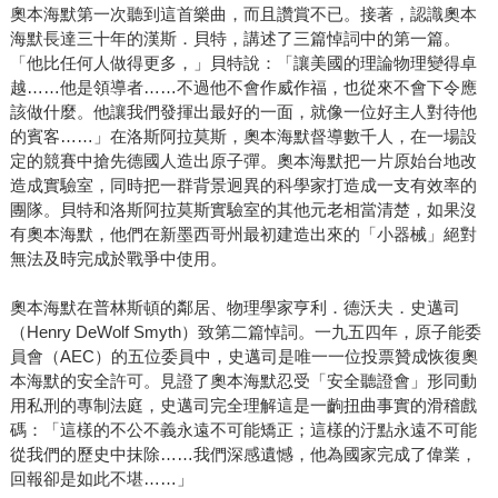
奧本海默第一次聽到這首樂曲，而且讚賞不已。接著，認識奧本
海默長達三十年的漢斯．貝特，講述了三篇悼詞中的第一篇。
「他比任何人做得更多，」貝特說：「讓美國的理論物理變得卓
越……他是領導者……不過他不會作威作福，也從來不會下令應
該做什麼。他讓我們發揮出最好的一面，就像一位好主人對待他
的賓客……」在洛斯阿拉莫斯，奧本海默督導數千人，在一場設
定的競賽中搶先德國人造出原子彈。奧本海默把一片原始台地改
造成實驗室，同時把一群背景迥異的科學家打造成一支有效率的
團隊。貝特和洛斯阿拉莫斯實驗室的其他元老相當清楚，如果沒
有奧本海默，他們在新墨西哥州最初建造出來的「小器械」絕對
無法及時完成於戰爭中使用。
奧本海默在普林斯頓的鄰居、物理學家亨利．德沃夫．史邁司
（Henry DeWolf Smyth）致第二篇悼詞。一九五四年，原子能委
員會（AEC）的五位委員中，史邁司是唯一一位投票贊成恢復奧
本海默的安全許可。見證了奧本海默忍受「安全聽證會」形同動
用私刑的專制法庭，史邁司完全理解這是一齣扭曲事實的滑稽戲
碼：「這樣的不公不義永遠不可能矯正；這樣的汙點永遠不可能
從我們的歷史中抹除……我們深感遺憾，他為國家完成了偉業，
回報卻是如此不堪……」