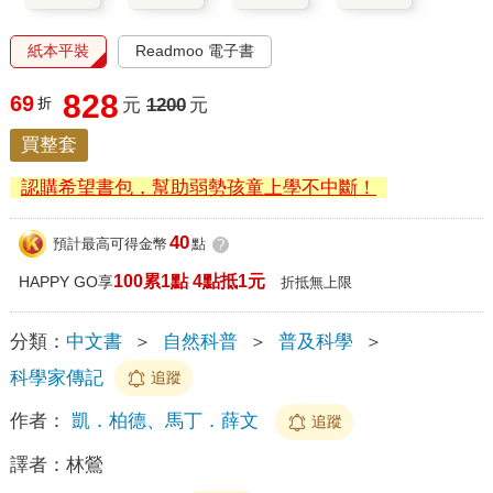
紙本平裝
Readmoo 電子書
828
69
折
元
1200
元
買整套
認購希望書包，幫助弱勢孩童上學不中斷！
40
預計最高可得金幣
點
?
100累1點 4點抵1元
HAPPY GO享
折抵無上限
分類：
中文書
＞
自然科普
＞
普及科學
＞
科學家傳記
追蹤
作者：
凱．柏德、馬丁．薛文
追蹤
譯者：
林鶯