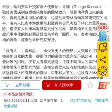
最後，輪到資深外交家暨大使喬治．肯楠（George Kennan），
戰後美國遏制蘇聯擴張實施的圍堵政策，就是他孕育出來的主
張。肯楠是奧本海默的老友，也是他在普林斯頓高等研究院的同
事。沒有人比奧本海默更能刺激肯楠去思考核子時代的重重危
險。也沒有人比奧本海默是更好的朋友，當肯楠不同意美國冷戰
政策軍事化的觀點而落難成為華府「賤民」時，奧本海默捍衛肯
楠的著作，庇護他在研究院安身。
「沒有人，」肯楠說：「承受過更大的殘酷。人類最近征服了一
種凌駕自然的力量，卻跟他們的道德力量完全不成比例，由此引
發兩難的困境。沒有人看得更清楚，這種不斷加大的差距對於人
性會帶來什麼樣的危險。這種焦慮從來沒有動搖他的信念，他始
終堅持追求所有形式的真理，科學和人道的。也沒有人比他更熱
切地想要派上用場，防止發展大規模毀滅武器可能導致的大災
難。他念茲在茲的是人類的利益，然而身為美國人，透過他所屬
立即結帳
加入購物車
的這個國家共同體的媒介，他同時看到自己在追求這些抱負時擁
※ 本品無額外回饋
有的最大可能性。
預計 2026/08/11 出貨
參考庫存量：1
預訂門市商品
門市庫存
「在五〇年代初期的黑暗日子裡，當麻煩從四面八方向他蜂擁而
大量採購
來，當他察覺自己位於爭議的中心而焦頭爛額時，我提醒他注意