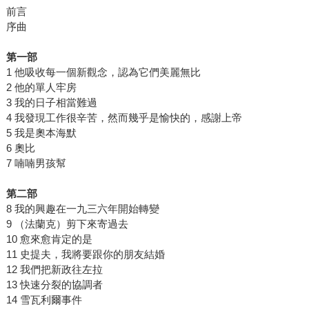
前言
序曲
第一部
1 他吸收每一個新觀念，認為它們美麗無比
2 他的單人牢房
3 我的日子相當難過
4 我發現工作很辛苦，然而幾乎是愉快的，感謝上帝
5 我是奧本海默
6 奧比
7 喃喃男孩幫
第二部
8 我的興趣在一九三六年開始轉變
9 （法蘭克）剪下來寄過去
10 愈來愈肯定的是
11 史提夫，我將要跟你的朋友結婚
12 我們把新政往左拉
13 快速分裂的協調者
14 雪瓦利爾事件