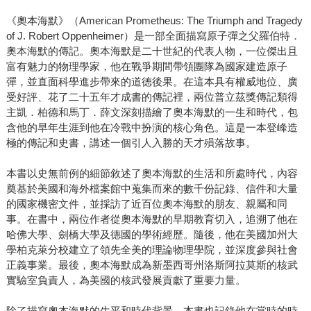
《奧本海默》（American Prometheus: The Triumph and Tragedy
of J. Robert Oppenheimer）是一部全面描寫原子彈之父羅伯特．
奧本海默的傳記。奧本海默是二十世紀的代表人物，一位傑出且
富有魅力的物理學家，他在戰爭期間帶領團隊為國家建造原子
彈，並直面科學進步帶來的道德後果。在這本具有權威地位、廣
受好評、花了二十五年才成書的傳記裡，兩位普立茲獎傳記類得
主凱．柏德和馬丁．薛文深刻描繪了奧本海默的一生和時代，包
含他的早年生涯到他在冷戰中扮演的核心角色。這是一本登峰造
極的傳記和史書，講述一個引人入勝的天才殞落故事。
本書以史無前例的細節敘述了奧本海默的生活和所處時代，內容
奠基於美國和海外檔案館中蒐集而來的數千份記錄、信件和大量
的國家機密文件，並採訪了近百位奧本海默的朋友、親屬和同
事。在書中，兩位作者從奧本海默的早期教育切入，追溯了他在
哈佛大學、劍橋大學及德國的學術經歷。隨後，他在美國加州大
學柏克萊分校建立了領先全美的理論物理學院，並深度參與社會
正義事業。最後，奧本海默成為新墨西哥州洛斯阿拉莫斯的核武
實驗室負責人，為美國的核武發展貢獻了重要力量。
除了描寫奧本海默的生平和時代背景，本書也記錄他在當時的時