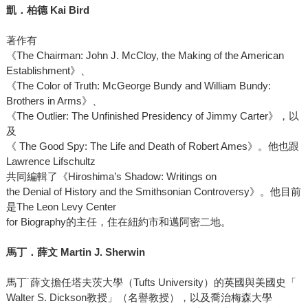
凱．柏德 Kai Bird
著作有
《The Chairman: John J. McCloy, the Making of the American
Establishment》、
《The Color of Truth: McGeorge Bundy and William Bundy:
Brothers in Arms》、
《The Outlier: The Unfinished Presidency of Jimmy Carter》，以
及
《 The Good Spy: The Life and Death of Robert Ames》。他也跟
Lawrence Lifschultz
共同編輯了《Hiroshima’s Shadow: Writings on
the Denial of History and the Smithsonian Controversy》。他目前
是The Leon Levy Center
for Biography的主任，住在紐約市和邁阿密二地。
馬丁．薛文 Martin J. Sherwin
馬丁˙薛文擔任塔夫茨大學（Tufts University）的英國與美國史「
Walter S. Dickson教授」（名譽教授），以及喬治梅森大學