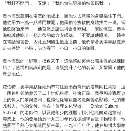
「我打不開門，」安說：「我也無法讓羅伯特回應我。」
奧本海默癱倒在浴室的地板上，而他失去意識的身體擋住了門。
他們用力一點一點將門推開，把羅伯特癱軟的身體推向一邊。當
他甦醒過來時，「他當然是話說得含含糊糊。」安回憶道。奧本
海默說他吃了一顆吉蒂的處方安眠藥。「不要讓他睡著。」醫生
在電話裡警告。因此直到醫生抵達之前，他們帶著奧本海默走來
走去將近一小時，哄他吞下一小口一小口的咖啡。
奧本海默的「野獸」撲過來了；這場將結束他公職生涯的試煉開
始了，然而相當諷刺的是，這既提升了他的名望，又鞏固了他的
歷史地位。
羅伯特．奧本海默從紐約市前往新墨西哥州的洛斯阿拉莫斯，這
一段路引領他參與了二十世紀科學、社會正義、戰爭和冷戰歷史
上的偉大鬥爭與勝利，也讓他從籍籍無名走向聲名顯赫。他的非
凡智力、他的父母、他在「倫理文化學校」（Ethical Culture
School）的老師們，以及他年少的經歷，指引他走向這趟旅程。
專業上，他的發展始於一九二〇年代在德國學習量子物理學，他
熱愛而且熱心宣揚這門新科學。一九三〇年代，他在加州大學柏