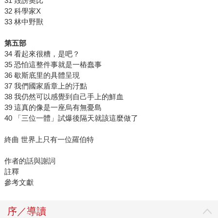
31 毀謗奧比
32 科學家X
33 林中野獸
第五部
34 看起來很糟，是吧？
35 恐怕這整件事就是一樁蠢事
36 歇斯底里的具體呈現
37 我們國家盾章上的汙點
38 我仍然可以感覺到自己手上的鮮血
39 這真的像是一座烏有無憂島
40 「三位一體」試爆後隔天就該這麼做了
終曲 世界上只有一位羅伯特
作者的話與謝詞
註釋
參考文獻
序／導讀