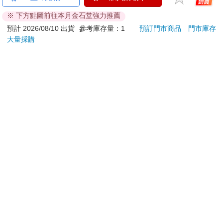
加入金石堂 LINE 官方帳號『完成綁定』，隨時掌握出貨動
※ 下方點圖前往本月金石堂強力推薦
態：
預計 2026/08/10 出貨
參考庫存量：1
預訂門市商品
門市庫存
大量採購
提醒您！！
金石堂及銀行均不會請您操作ATM! 如接獲電話要求您前往
ATM提款機，請不要聽從指示，以免受騙上當！
退換貨須知：
**提醒您，鑑賞期不等於試用期，退回商品須為全新狀態**
依據「消費者保護法」第19條及行政院消費者保護處公告之
「通訊交易解除權合理例外情事適用準則」，以下商品購買
後，除商品本身有瑕疵外，將不提供7天的猶豫期：
易於腐敗、保存期限較短或解約時即將逾期。（如：生
鮮食品）
依消費者要求所為之客製化給付。（客製化商品）