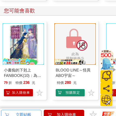
車
車
您可能會喜歡
小書痴的下剋上
BLOOD LINE～怪異
吉伊
FANBOOK(10)：為了
ABO宇宙～
黃
成為圖書管理員不擇手
236
280
79
折
特價
元
特價
元
95
折
段！
加入購物車
預購限定
訂購/退換貨須知
立即結帳
加入購物車