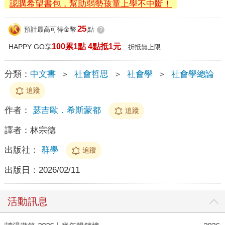
認購希望書包，幫助弱勢孩童上學不中斷！
25
預計最高可得金幣
點
?
100累1點 4點抵1元
HAPPY GO享
折抵無上限
分類：
中文書
＞
社會哲思
＞
社會學
＞
社會學總論
追蹤
作者：
瑟吉歐．希斯蒙都
追蹤
譯者：
林宗德
出版社：
群學
追蹤
出版日：
2026/02/11
活動訊息