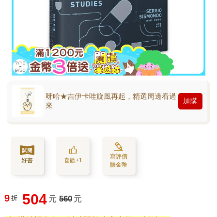
呀哈★吉伊卡哇旋風再起，精選周邊看過
加購
來
寫評價
好書
喜歡+1
賺金幣
504
9
折
元
560
元