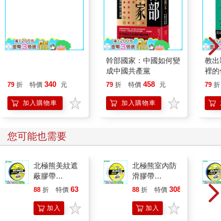
被時代選中的我們
幹部國家：中國如何變
教出
成中國共產黨
裡的
育
340
458
79
折
特價
元
79
折
特價
元
79
折
加入購物車
加入購物車
您可能也需要
北極熊美紋遮
北極熊室內防
蔽膠帶
滑膠帶
18mm×30y藍
48mm×5M透
63
308
88
折
特價
元
88
折
特價
元
明
加入
加入
購物
購物