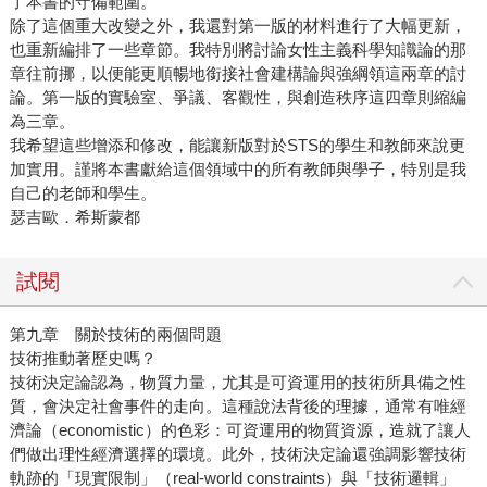
了本書的守備範圍。
除了這個重大改變之外，我還對第一版的材料進行了大幅更新，
也重新編排了一些章節。我特別將討論女性主義科學知識論的那
章往前挪，以便能更順暢地銜接社會建構論與強綱領這兩章的討
論。第一版的實驗室、爭議、客觀性，與創造秩序這四章則縮編
為三章。
我希望這些增添和修改，能讓新版對於STS的學生和教師來說更
加實用。謹將本書獻給這個領域中的所有教師與學子，特別是我
自己的老師和學生。
瑟吉歐．希斯蒙都
試閱
第九章 關於技術的兩個問題
技術推動著歷史嗎？
技術決定論認為，物質力量，尤其是可資運用的技術所具備之性
質，會決定社會事件的走向。這種說法背後的理據，通常有唯經
濟論（economistic）的色彩：可資運用的物質資源，造就了讓人
們做出理性經濟選擇的環境。此外，技術決定論還強調影響技術
軌跡的「現實限制」（real-world constraints）與「技術邏輯」