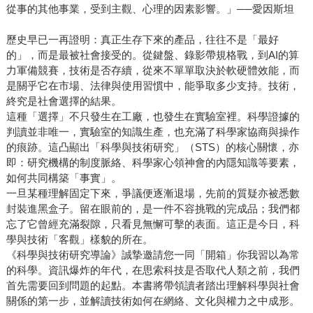
從事的其他事業，受到主觀、心理的因素影響。」──愛因斯坦
歷史早已一再證明：真正生存下來的產品，往往不是「最好
的」，而是最被社會接受的。從鍵盤、錄影帶規格戰，到AI的算
力軍備競賽，技術是否存續，從來不單單取決於軟硬體效能，而
是關乎它在市場、法律與使用習慣中，能爭取多少支持。技術，
終究是社會選擇的結果。
這種「選擇」不只發生在工廠，也發生在實驗室裡。科學證據的
判讀並非唯一，實驗室的知識生產，也充滿了科學家協商與操作
的痕跡。這凸顯出「科學與技術研究」（STS）的核心關懷，亦
即：研究機構的制度脈絡、科學家心領神會的內隱知識等要素，
如何共同構築「事實」。
一旦某種理解固定下來，爭議便逐漸退場，先前的質疑亦被悉數
封裝進黑盒子。留在眼前的，是一件不容挑戰的完成品；我們都
忘了它曾經充滿裂隙，只看見無懈可擊的表面。這正是今日，科
學與技術「客觀」樣貌的所在。
《科學與技術研究導論》誠摯邀請您一同「開箱」你我習以為常
的科學。資訊爆炸的年代，在思索科技是否取代人類之前，我們
首先需要回到問題的起點。本書將帶領讀者踏出理解科學與社會
關係的第一步，並解讀技術如何在網絡、文化與權力之中成形。