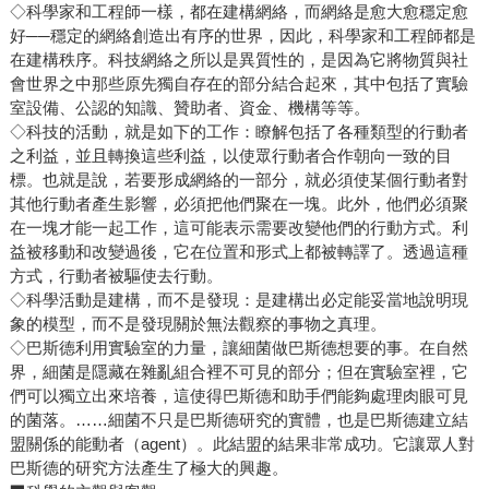
◇科學家和工程師一樣，都在建構網絡，而網絡是愈大愈穩定愈
好──穩定的網絡創造出有序的世界，因此，科學家和工程師都是
在建構秩序。科技網絡之所以是異質性的，是因為它將物質與社
會世界之中那些原先獨自存在的部分結合起來，其中包括了實驗
室設備、公認的知識、贊助者、資金、機構等等。
◇科技的活動，就是如下的工作：瞭解包括了各種類型的行動者
之利益，並且轉換這些利益，以使眾行動者合作朝向一致的目
標。也就是說，若要形成網絡的一部分，就必須使某個行動者對
其他行動者產生影響，必須把他們聚在一塊。此外，他們必須聚
在一塊才能一起工作，這可能表示需要改變他們的行動方式。利
益被移動和改變過後，它在位置和形式上都被轉譯了。透過這種
方式，行動者被驅使去行動。
◇科學活動是建構，而不是發現：是建構出必定能妥當地說明現
象的模型，而不是發現關於無法觀察的事物之真理。
◇巴斯德利用實驗室的力量，讓細菌做巴斯德想要的事。在自然
界，細菌是隱藏在雜亂組合裡不可見的部分；但在實驗室裡，它
們可以獨立出來培養，這使得巴斯德和助手們能夠處理肉眼可見
的菌落。……細菌不只是巴斯德研究的實體，也是巴斯德建立結
盟關係的能動者（agent）。此結盟的結果非常成功。它讓眾人對
巴斯德的研究方法產生了極大的興趣。