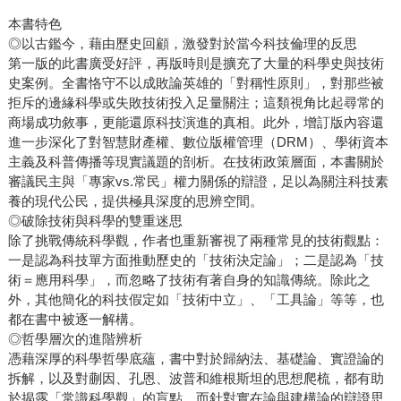
本書特色
◎以古鑑今，藉由歷史回顧，激發對於當今科技倫理的反思
第一版的此書廣受好評，再版時則是擴充了大量的科學史與技術
史案例。全書恪守不以成敗論英雄的「對稱性原則」，對那些被
拒斥的邊緣科學或失敗技術投入足量關注；這類視角比起尋常的
商場成功敘事，更能還原科技演進的真相。此外，增訂版內容還
進一步深化了對智慧財產權、數位版權管理（DRM）、學術資本
主義及科普傳播等現實議題的剖析。在技術政策層面，本書關於
審議民主與「專家vs.常民」權力關係的辯證，足以為關注科技素
養的現代公民，提供極具深度的思辨空間。
◎破除技術與科學的雙重迷思
除了挑戰傳統科學觀，作者也重新審視了兩種常見的技術觀點：
一是認為科技單方面推動歷史的「技術決定論」；二是認為「技
術＝應用科學」，而忽略了技術有著自身的知識傳統。除此之
外，其他簡化的科技假定如「技術中立」、「工具論」等等，也
都在書中被逐一解構。
◎哲學層次的進階辨析
憑藉深厚的科學哲學底蘊，書中對於歸納法、基礎論、實證論的
拆解，以及對蒯因、孔恩、波普和維根斯坦的思想爬梳，都有助
於揭露「常識科學觀」的盲點。而針對實在論與建構論的辯證思