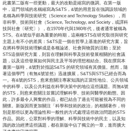
此書第二版有一些更動，最大的改動是縮寫的微調。在第一版
中，這門領域的名稱縮寫為S&TS，&號的用意旨在強調該領域的
名稱為科學與技術研究（Science and Technology Studies），而
非科學、技術與社會（Science, Technology, and Society，或譯科
技與社會〔研究〕），在1970年代與1980年代，後者通常被稱為
STS。在&號似乎頗為重要的時期，這兩種STS在研究取徑與研究
主題上有不小的差異：S&TS是一個在哲學上基進的研究方案，旨
在將科學與技術理解成是各種論述、社會與物質的活動；至於
STS這個研究方案，則旨在理解與科學及技術發展相關的社會議
題，以及這些發展如何與民主及平等的理想相結合。我在撰寫本
書第一版時，&號對於指認S&TS 的研究領域有其價值。然而，隨
著這個學門（有無&號皆然）迅速擴展，S&TS與STS已經合而為
一。有&號的STS，愈來愈關注專家知識的正當性地位、公共領域
中的科學，以及公共利益在科學決策中的地位這些議題。而無&號
的STS，則愈來愈關注並嘗試理解科學、技術與醫學的動態。因
此，許多最令人興奮的作品，都已結合了過去可能被視為不同的
關懷。新版因而更加關注「科學和技術的政治」的相關著作，特
別是那些以更為理論性和一般性的方式處理這些政治問題的STS
作品。因此，公眾對科學的理解、科學與技術中的民主，以及知
識的政治經濟這些議題，都在新版中佔了獨立的一章，進而擴大