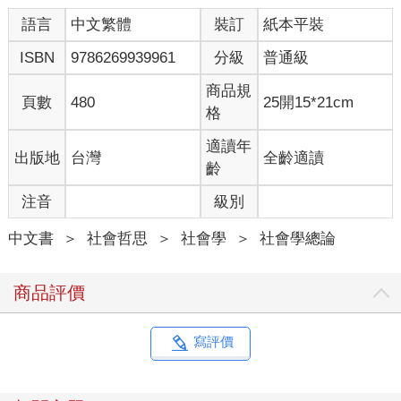
們沒有任何系統性的影響，那麼，技術就無法決定社會世界的結
語言
中文繁體
裝訂
紙本平裝
構。
沒有任何技術——事實上，也沒有任何的物品——只有一種可能
ISBN
9786269939961
分級
普通級
的使用方式。即便像手錶這樣具有明顯目的性之物品，也同時用
來報時、引人注目、謀利、致敬知名的時鐘款式、表現佩戴者的
商品規
頁數
480
25開15*21cm
特色等等。即便是報時這種看似單純的目的，也可以視為具有多
格
重不同目的：人們可以透過手錶來安排一天的日程、計算單車騎
一段路耗時多久、控制糕點的烹調時間、留意日落時間等等。由
適讀年
出版地
台灣
全齡適讀
於這種多樣性，手錶並不具備本質。而如果手錶沒有本質，那麼
齡
我們只能說，它的系統性影響，只會在特定的人類環境中作用。
注音
級別
特雷弗．平奇與維貝．畢克（Trevor Pinch and Wiebe Bijker
1987）在討論「技術的社會建構」（Social Construction of
中文書
＞
社會哲思
＞
社會學
＞
社會學總論
Technology, SCOT）的著作中，將上述觀點延伸成思考技術發展
的架構。他們主要舉的例子是安全自行車的開發，它是二十世紀
絕大多數自行車的基本設計，這乍看之下是個無可避免的結果。
商品評價
標準的現代自行車穩定、安全、有效率、速度快，因此我們可能
會認為，它的前身雖然重要，但註定要失敗，那些只是邁向安全
自行車的過渡階段。
寫評價
然而在平奇與畢克的分析中，安全自行車的勝利，並不是由於它
本質上較為優越的設計導致。有些使用者認為某些其他的早期自
行車設計反倒更好，至少比各種早期的安全自行車這類競爭產品