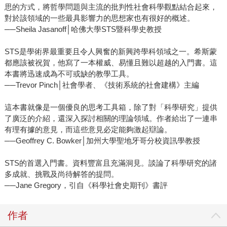
思的方式，將哲學問題與主流的批判性社會科學觀點結合起來，
對於該領域的一些最具影響力的思想家也有很好的概述。
──Sheila Jasanoff│哈佛大學STS暨科學史教授
STS是學術界最重要且令人興奮的新興跨學科領域之一。希斯蒙
都應該被祝賀，他寫了一本權威、易懂且難以超越的入門書。這
本書將迅速成為不可或缺的教學工具。
──Trevor Pinch│社會學者、《技術系統的社會建構》主編
這本書就像是一個優良的思考工具箱，除了對「科學研究」提供
了廣泛的介紹，還深入探討相關的理論領域。作者給出了一連串
有理有據的意見，而這些意見必定能夠激起辯論。
──Geoffrey C. Bowker│加州大學聖地牙哥分校資訊學教授
STS的首選入門書。資料豐富且充滿洞見。談論了科學研究的諸
多成就、挑戰及尚待解答的提問。
──Jane Gregory，引自《科學社會史期刊》書評
作者