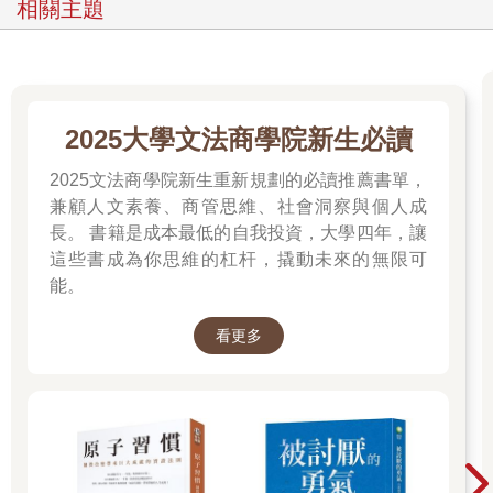
相關主題
來得好。對許多年輕男性騎士而言，安全自行車為了穩定性而犧
牲了風格（雖然新手騎士並不覺得安全自行車有多穩定）。年輕
男性騎士們，形成了一個不滿意新設計的相關社會團體（relevant
social group）。安全自行車未能符合他們的目標，因為（對他們
而言）它的意義，稱不太上是他們所理解的優質車種。
2025大學文法商學院新生必讀
因此，在人們理解技術以及技術設計時，有詮釋彈性
（interpretive flexibility）存在。我們應當將技術的軌跡，看成修
2025文法商學院新生重新規劃的必讀推薦書單，
辭操作的結果，這些操作界定了人造物的使用者、它們的用途，
兼顧人文素養、商管思維、社會洞察與個人成
以及特定設計所解決的問題。十九世紀初期英國的盧德主義者
長。 書籍是成本最低的自我投資，大學四年，讓
（Luddites）對於工廠機器便採取了多樣的詮釋，因此他們只摧毀
這些書成為你思維的杠杆，撬動未來的無限可
某些機器而沒破壞其他的。雖然有些人認為工廠機器打亂了他們
能。
偏好的工作模式，但另一些人卻認為問題出在工廠主身上。當新
的左翼政治理論將機器標舉為工人階級的救星後，對新技術的抵
制也隨之減弱。這就表示，這些機器，不會只造成單一類、一致
看更多
的影響。