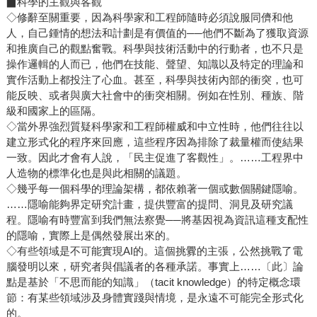
▉科學的主觀與客觀
◇修辭至關重要，因為科學家和工程師隨時必須說服同儕和他
人，自己鍾情的想法和計劃是有價值的──他們不斷為了獲取資源
和推廣自己的觀點奮戰。科學與技術活動中的行動者，也不只是
操作邏輯的人而已，他們在技能、聲望、知識以及特定的理論和
實作活動上都投注了心血。甚至，科學與技術內部的衝突，也可
能反映、或者與廣大社會中的衝突相關。例如在性別、種族、階
級和國家上的區隔。
◇當外界強烈質疑科學家和工程師權威和中立性時，他們往往以
建立形式化的程序來回應，這些程序因為排除了裁量權而使結果
一致。因此才會有人說，「民主促進了客觀性」。……工程界中
人造物的標準化也是與此相關的議題。
◇幾乎每一個科學的理論架構，都依賴著一個或數個關鍵隱喻。
……隱喻能夠界定研究計畫，提供豐富的提問、洞見及研究議
程。隱喻有時豐富到我們無法察覺──將基因視為資訊這種支配性
的隱喻，實際上是偶然發展出來的。
◇有些領域是不可能實現AI的。這個挑釁的主張，公然挑戰了電
腦發明以來，研究者與倡議者的各種承諾。事實上……〔此〕論
點是基於「不思而能的知識」（tacit knowledge）的特定概念環
節：有某些領域涉及身體實踐與情境，是永遠不可能完全形式化
的。