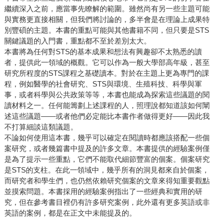
繼續深入之前，應當事先瞭解的範圍。雖然尚有另一些主題可能
與實務更直接相關，但我們將討論的，多半會是在理論上成果特
別豐碩的主題。本書的重點可能與其他書籍不同，但只要是STS
關鍵議題的入門書，重點都不至於差別太大。
本書將為任何對STS的基本成果和想法有興趣卻不太熟悉的讀
者，提供此一領域的概觀。它可以作為一般大學部高年級，甚至
研究所程度的STS課程之基礎讀本。對於在主題上更為專門的課
程，例如醫學的社會研究、STS與環境、生殖科技、科學與軍
事，或者科學與公共政策等等，本書也能成為探索這些議題的閱
讀材料之一。任何能籌劃上述課程的人，照理說都知道該如何闡
述這些議題——或者他們必定能比本書作者做得更好——因此我
不打算細談這類議題。
不論如何使用這本書，幾乎可以確定在閱讀時都應該搭配一些個
案研究，或者幾篇書中提及的許多文章。本書提供的經驗案例僅
是為了提示一些重點，它們不能取代細節豐富的個案。個案研究
是STS的支柱。在此一領域中，幾乎所有的洞見都來自於個案，
而研究者和學生們，也仍然依賴研究個案的文章來得知重要觀點
並摸索問題。本書採用的經驗案例指出了一些經典和實用的研
究，但在參考書目裡仍有許多研究案例，此外還有更多英語或非
英語的案例，都是在正文中未能提及的。