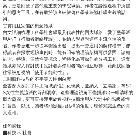
索，更是回應了當代最重要的學院爭論。作者在論證過程中所援
引的思考工具，亦有助於讀者破解偽科學或狹隘科學主義的話
術。
◎實用且完備的概念體系
內文詳細梳理了科學社會學最具代表性的兩大脈絡：愛丁堡學派
與ANT（行動者網絡理論），並納入學界對這些主流立場的反
省。作者更進一步從本體論出發，提出一套通用的解釋模型，使
得讀者在探索經驗事例時，能有明確的理論架構可供參照，諸如
結盟、轉譯、偶然性等概念，皆轉化為可操作的分析工具。這套
體系亦深入探討技術設計者與使用者間的相互影響，藉此找回過
往常被忽視的「使用者能動性」。
◎關照科技界的不平等與性別向度
全書深入探討了科工領域的性別化現象，並納入「立場論」等ST
S女性主義流派的深刻洞察。這些理論視角不僅描繪出一幅清晰的
概念藍圖，更可直接運用於透視科技職場與AI設計中的階級或性
別盲區。以此，讀者將能從權力結構的角度，理解知識生產的真
實過程。
佳句摘錄
▉科技vs.社會