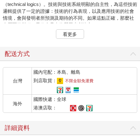
（technical logics）。技術與技術系統明顯的自主性，為這些技術
邏輯提供了一定的證據：技術的行為表現，以及應用技術的社會
情境，會與發明者所預測及期待的不同。如果這點正確，那麼社
會層面的變項，最終會是由物質因素所決定。
有關技術對於社會及經濟的影響，馬克思與恩格斯曾說過令人印
看更多
象深刻的評論，這可以代表技術決定論的立場——但這些著名的
評論，當然並不代表兩人對於決定社會結構之因素的所有看法。
針對鉅觀的結構，馬克思曾有一句名言：「手工磨坊帶來的是封
配送方式
建地主的社會，蒸汽磨坊帶來的，則是工業資本家的社會。」而
說到規模較小的結構時，恩格斯則宣稱，「大工廠的自動化機
國內宅配：本島、離島
械，比起歷來任何一個雇用工人的小資本家，都要來得專橫。」
◆ ◆ ◆
到店取貨：
台灣
不限金額免運費
即便對於非決定論者而言，技術所造成的影響，也是很重要的議
題。如同第一章所述，在「前STS」時代，探討技術造成的好處
國際快遞：全球
和惡果，並試圖以系統化的方式思考這些後果，是「針對科學與
海外
技術之思考」重要的一部分。這類研究仍在持續發展。同時，如
港澳店取：
後文所言，某些STS研究者已經挑戰了一個看似無可疑的假設：
技術會產生任何系統性的影響！事實上，他們挑戰的稍微深入一
詳細資料
些，挑戰的是「技術具有本質上的特性」這個觀點。倘如技術沒
有本質上的特性，那麼它們就不會造成系統性的影響，而假使它