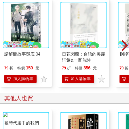
請解開故事謎底 04
日花閃爍：台語的美麗
刪掉
詞彙&一百首詩
150
356
79
折
特價
元
79
折
特價
元
79
折
加入購物車
加入購物車
其他人也買