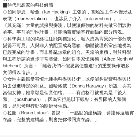
▉時代思想家的科技解讀
◇如同伊恩．哈金（Ian Hacking）主張的，實驗室工作不僅涉及
表徵（representation），也涉及了介入（intervention）。……
〔其充滿〕大量的試探與拼湊，以便讓倔強的材料去做它們該做
的事。事前的理性計畫，只能涵蓋實驗室裡面臨的部分情況。
◇科學與工程的網絡往往能夠穩定化，融入成為背景的一部分或
變得不可見。人與非人的配置成為黑箱，物體被理所當然地視為
已經完成的計畫，而非雜亂無章的組合。黑箱的累積，對於科學
與工程所謂的進步非常關鍵。如同哲學家懷海德（Alfred North W
hitehead）所言：「隨著我們不假思索便能進行的重要操作增多，
文明得以進步。」
◇女性主義應當審慎地擁抱科學與技術，以便能夠影響科學與技
術去促進特定的利益。如哈洛威（Donna Haraway）所說，與其
當個女神，她寧願是個賽伯格。……賽伯格可被視為是「後人
類」（posthuman），因為它拒絕以下觀點：有界限的人類個
體，是思考與行動的關鍵發生點。
◇拉圖（Bruno Latour）曾說：「一點點的建構論，會讓你遠離實
在論；完整的建構論，則會把你帶回實在論。」