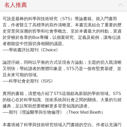
名人推薦
可說是最棒的科學與技術研究（STS）導論書籍。就入門書而
言，作者豎立了高標準的寫作清晰度。本書完美結合了重要的歷
史背景與深層的哲學和社會學概念。至於本書最大的特點，莫過
於穿梭於各章的Box專欄，以個案研究、定義及範例，讓每位讀
者都能從中挖掘切身相關的議題。
──學術書評比期刊《Choice》
論證仔細，同時以平衡的方式呈現各方論點；主題的切入既清晰
又明快；帶給讀者的整體印象是，STS乃是一個有堅實基礎、並
且未來可期的領域。
──科學社會史期刊《ISIS》
實用的書籍，清楚地介紹了STS這個頗為新穎的學術領域。STS
的核心在於科學知識、技術系統與社會之間的關係。大量的引經
據典，足以幫助想要瞭解更多背景知識的讀者。
──期刊《理論醫學與生物倫理》（Theor Med Bioeth）
本書填補了科學與技術研究領域入門書籍的空白。作者以充滿巧