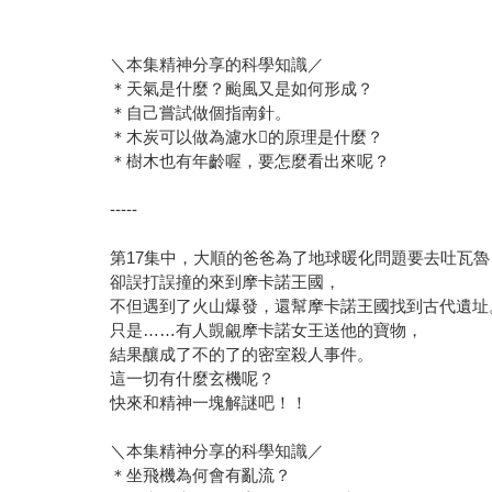
＼本集精神分享的科學知識／
＊天氣是什麼？颱風又是如何形成？
＊自己嘗試做個指南針。
＊木炭可以做為濾水𠾖的原理是什麼？
＊樹木也有年齡喔，要怎麼看出來呢？
-----
第17集中，大順的爸爸為了地球暖化問題要去吐瓦魯
卻誤打誤撞的來到摩卡諾王國，
不但遇到了火山爆發，還幫摩卡諾王國找到古代遺址
只是……有人覬覦摩卡諾女王送他的寶物，
結果釀成了不的了的密室殺人事件。
這一切有什麼玄機呢？
快來和精神一塊解謎吧！！
＼本集精神分享的科學知識／
＊坐飛機為何會有亂流？