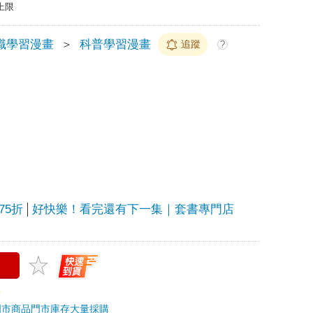
上限
識學習漫畫
＞
科普學習漫畫
追蹤
?
75折
好快樂！看完還有下一集｜套書專門店
門市商品
門市庫存
大量採購