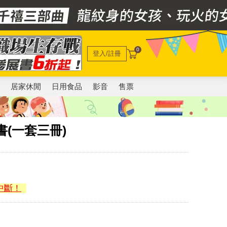
0
登入/註冊
電
居家休閒
日用食品
影音
售票
書(一套三冊)
中斷！