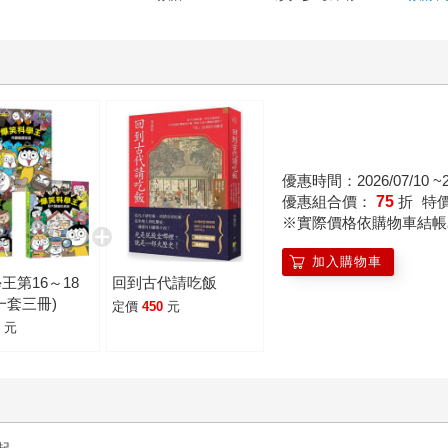
優惠時間：2026/07/10 ~20
優惠組合價：
75
折
特
※實際價格依購物車結帳
加入購物車
王第16～18
回到古代請吃飯
一套三冊)
定價
450
元
0
元