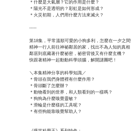
＊什麼是大氣層？它的作用是什麼？
＊陽光不是透明的？彩虹是如何形成？
＊火災初期，人們用什麼方法來滅火？
-----
第18集，平常溫順可愛的小狗多利，怎麼在一夕之
精神一行人前往神祕鄰居的家，找出不為人知的真相
鄰居到底藏著什麼祕密，祕密背後又有什麼玄機？
快跟著精神一起動動科學頭腦，解開謎團吧！
＼本集精神分享的科學知識／
＊骨頭在我們身體裡有什麼作用？
＊骨頭斷了怎麼辦？
＊動物看到的世界，和人類看到的一樣嗎？
＊狗狗為什麼嗅覺靈敏？
＊滑輪是什麼樣的工具呢？
＊有些狗能靠嗅覺幫助人？
《爆笑科學王》系列特色：