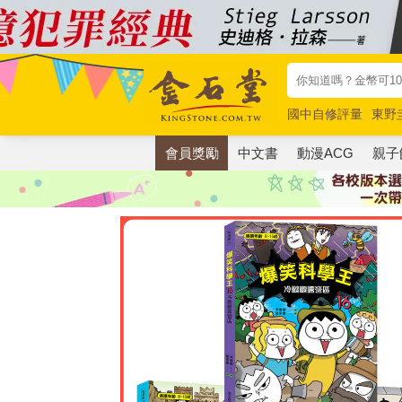
國中自修評量
東野
唯紅花綻放
奧德賽
會員獎勵
中文書
動漫ACG
親子