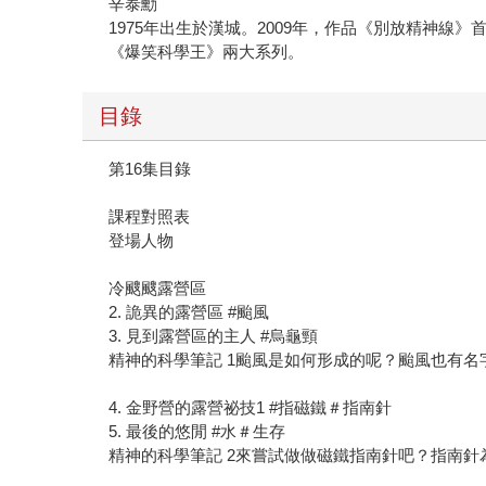
辛泰勳
1975年出生於漢城。2009年，作品《別放精神線
《爆笑科學王》兩大系列。
目錄
第16集目錄
課程對照表
登場人物
冷颼颼露營區
2. 詭異的露營區 #颱風
3. 見到露營區的主人 #烏龜頸
精神的科學筆記 1颱風是如何形成的呢？颱風也有名
4. 金野營的露營祕技1 #指磁鐵＃指南針
5. 最後的悠閒 #水＃生存
精神的科學筆記 2來嘗試做做磁鐵指南針吧？指南針