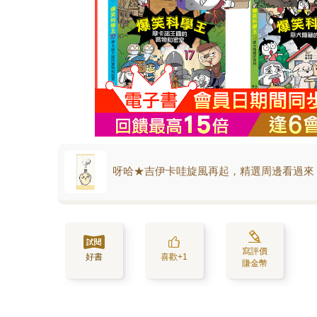
呀哈★吉伊卡哇旋風再起，精選周邊看過來
寫評價
好書
喜歡+1
賺金幣