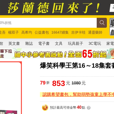
圭吾
楊双子
高希均
公益書包
16647續集
吉伊卡哇
通靈藥師
路邊攤新作
馬斯克
玩具總動員5
超慢跑
館
英文書
雜誌
電子書
文具
玩具親子
3C電玩
家
爆笑科學王第16～18集套
853
79
折
元
1080
元
認購希望書包，幫助弱勢孩童上學不
40
預計最高可得金幣
點
?