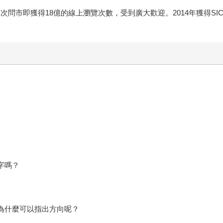
》首次問市即獲得18億的線上瀏覽次數，受到廣大歡迎。2014年獲得S
字嗎？
為什麼可以指出方向呢？