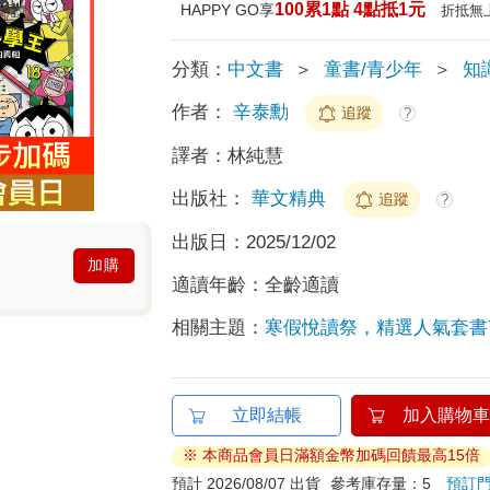
100累1點 4點抵1元
HAPPY GO享
折抵無
分類：
中文書
＞
童書/青少年
＞
知
作者：
辛泰勳
追蹤
?
譯者：
林純慧
出版社：
華文精典
追蹤
?
出版日：
2025/12/02
加購
適讀年齡：
全齡適讀
相關主題：
寒假悅讀祭，精選人氣套書
立即結帳
加入購物車
※ 本商品會員日滿額金幣加碼回饋最高15倍
預計 2026/08/07 出貨
參考庫存量：5
預訂