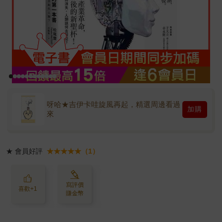
呀哈★吉伊卡哇旋風再起，精選周邊看過
加購
來
★
會員好評
★★★★★（1）
寫評價
喜歡+1
賺金幣