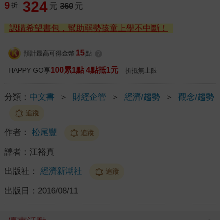
324
9
折
元
360
元
認購希望書包，幫助弱勢孩童上學不中斷！
15
預計最高可得金幣
點
?
100累1點 4點抵1元
HAPPY GO享
折抵無上限
分類：
中文書
＞
財經企管
＞
經濟/趨勢
＞
觀念/趨勢
追蹤
作者：
松尾豐
追蹤
譯者：
江裕真
出版社：
經濟新潮社
追蹤
出版日：
2016/08/11