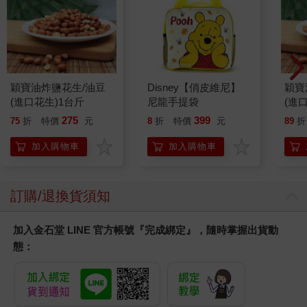
穎寶油炸鹽花生/油豆
Disney【俏皮維尼】
穎寶
(進口花生)1台斤
尼龍手提袋
(進
275
399
75
折
特價
元
8
折
特價
元
89
折
加入購物車
加入購物車
訂購/退換貨須知
加入金石堂 LINE 官方帳號『完成綁定』，隨時掌握出貨動
態：