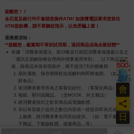
提醒您！！
金石堂及銀行均不會請您操作ATM! 如接獲電話要求您前往
ATM提款機，請不要聽從指示，以免受騙上當！
退換貨須知：
**提醒您，鑑賞期不等於試用期，退回商品須為全新狀態**
依據「消費者保護法」第19條及行政院消費者保護處公告之
「通訊交易解除權合理例外情事適用準則」，以下商品購買
後，除商品本身有瑕疵外，將不提供7天的猶豫期：
易於腐敗、保存期限較短或解約時即將逾期。（如：生
鮮食品）
會
依消費者要求所為之客製化給付。（客製化商品）
報紙、期刊或雜誌。（含MOOK、外文雜誌）
員
經消費者拆封之影音商品或電腦軟體。
非以有形媒介提供之數位內容或一經提供即為完成之線
日
上服務，經消費者事先同意始提供。（如：電子書、電
子雜誌、下載版軟體、虛擬商品…等）
已拆封之個人衛生用品。（如：內衣褲、刮鬍刀、除毛
停售