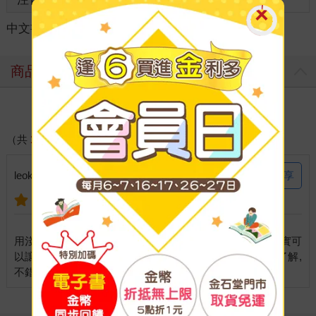
中文書
＞
財經企管
＞
經濟/趨勢
＞
觀念/趨勢
商品評價
寫評價
（共
1
則好評）
分享
leoke 說：
2016-11-18
用淺顯易懂的方式, 來描述人工智慧深奧的技術與意涵, 確實可
以讓人一窺人工智慧的奧妙及對這項技術有較為正確的了解,