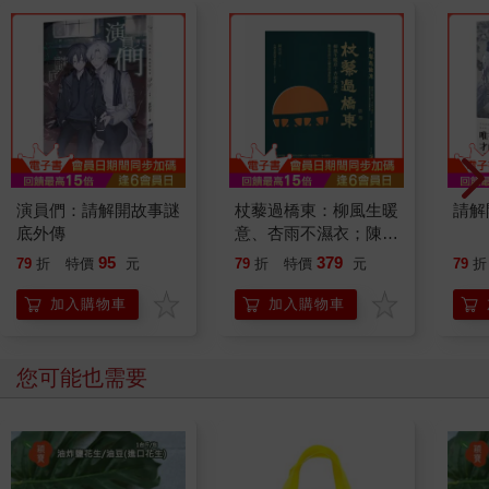
演員們：請解開故事謎
杖藜過橋東：柳風生暖
請解
底外傳
意、杏雨不濕衣；陳亮
恭談以心轉境的適齡漫
95
379
79
折
特價
元
79
折
特價
元
79
折
想
加入購物車
加入購物車
您可能也需要