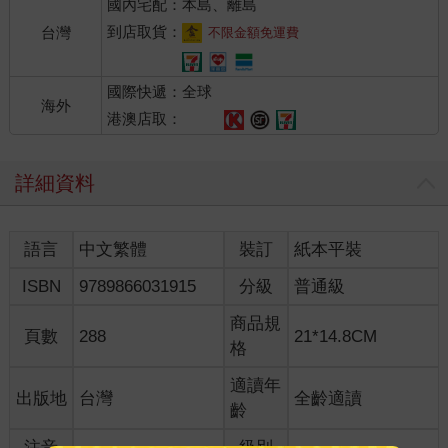
國內宅配：本島、離島
到店取貨：
台灣
不限金額免運費
國際快遞：全球
海外
港澳店取：
詳細資料
語言
中文繁體
裝訂
紙本平裝
ISBN
9789866031915
分級
普通級
商品規
頁數
288
21*14.8CM
格
適讀年
出版地
台灣
全齡適讀
齡
注音
級別