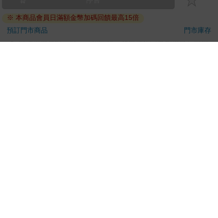
刀…等）
※ 本商品會員日滿額金幣加碼回饋最高15倍
若非上列種類商品，均享有到貨7天的猶豫期（含例假
日）。
預訂門市商品
門市庫存
辦理退換貨時，商品（組合商品恕無法接受單獨退貨）必須
是您收到商品時的原始狀態（包含商品本體、配件、贈品、
保證書、所有附隨資料文件及原廠內外包裝…等），請勿直
接使用原廠包裝寄送，或於原廠包裝上黏貼紙張或書寫文
字。
退回商品若無法回復原狀，將請您負擔回復原狀所需費用，
嚴重時將影響您的退貨權益。