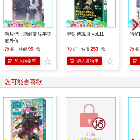
演員們：請解開故事謎
特殊傳說Ⅲ vol.11
請解
底外傳
95
253
79
折
特價
元
79
折
特價
元
79
折
加入購物車
加入購物車
您可能會喜歡