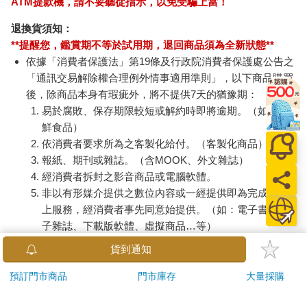
ATM提款機，請不要聽從指示，以免受騙上當！
退換貨須知：
**提醒您，鑑賞期不等於試用期，退回商品須為全新狀態**
依據「消費者保護法」第19條及行政院消費者保護處公告之
「通訊交易解除權合理例外情事適用準則」，以下商品購買
後，除商品本身有瑕疵外，將不提供7天的猶豫期：
易於腐敗、保存期限較短或解約時即將逾期。（如：生
鮮食品）
依消費者要求所為之客製化給付。（客製化商品）
報紙、期刊或雜誌。（含MOOK、外文雜誌）
經消費者拆封之影音商品或電腦軟體。
非以有形媒介提供之數位內容或一經提供即為完成之線
上服務，經消費者事先同意始提供。（如：電子書、電
子雜誌、下載版軟體、虛擬商品…等）
已拆封之個人衛生用品。（如：內衣褲、刮鬍刀、除毛
貨到通知
刀…等）
若非上列種類商品，均享有到貨7天的猶豫期（含例假
預訂門市商品
門市庫存
大量採購
日）。