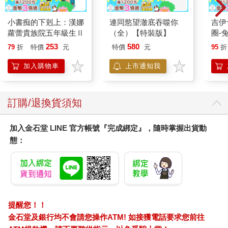
小書痴的下剋上：漢娜
連同慾望澈底吞噬你
吉伊卡哇 
蘿蕾貴族院五年級生Ⅱ
（全）【特裝版】
圈-
253
580
79
折
特價
元
特價
元
95
折
加入購物車
上市通知我
訂購/退換貨須知
加入金石堂 LINE 官方帳號『完成綁定』，隨時掌握出貨動
態：
提醒您！！
金石堂及銀行均不會請您操作ATM! 如接獲電話要求您前往