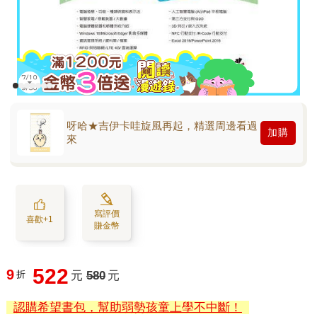
呀哈★吉伊卡哇旋風再起，精選周邊看過
加購
來
寫評價
喜歡+1
賺金幣
522
9
折
元
580
元
認購希望書包，幫助弱勢孩童上學不中斷！