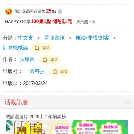
25
預計最高可得金幣
點
?
100累1點 4點抵1元
HAPPY GO享
折抵無上限
分類：
中文書
＞
電腦資訊
＞
概論/硬體/創客
＞
計算機概論
追蹤
作者：
吳燦銘
追蹤
出版社：
上奇科技
追蹤
出版日：
2017/02/24
活動訊息
閱讀漫遊錄-2026上半年暢銷榜