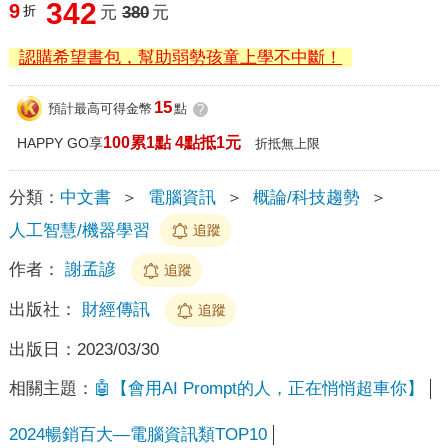
342
9
折
元
380
元
認購希望書包，幫助弱勢孩童上學不中斷！
15
預計最高可得金幣
點
?
100累1點 4點抵1元
HAPPY GO享
折抵無上限
分類：
中文書
＞
電腦資訊
＞
概論/科技趨勢
＞
人工智慧/機器學習
追蹤
作者：
謝孟諺
追蹤
出版社：
財經傳訊
追蹤
出版日：
2023/03/30
相關主題：
🤖【會用AI Prompt的人，正在悄悄超車你】
2024暢銷百大—電腦資訊類TOP10