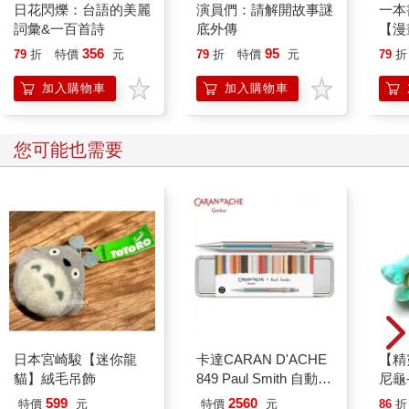
日花閃爍：台語的美麗
演員們：請解開故事謎
一本
詞彙&一百首詩
底外傳
【漫
行動
356
95
79
折
特價
元
79
折
特價
元
79
折
開關
「行
加入購物車
加入購物車
學方
您可能也需要
日本宮崎駿【迷你龍
卡達CARAN D'ACHE
【精
貓】絨毛吊飾
849 Paul Smith 自動鉛
尼龜
筆 ED.5 條紋銀
599
2560
特價
元
特價
元
86
折