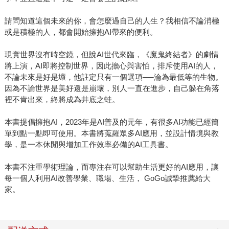
請問知道這個未來的你，會怎麼過自己的人生？我相信不論消極
或是積極的人，都會開始擁抱AI帶來的便利。
現實世界沒有時空鏡，但說AI世代來臨，《魔鬼終結者》的劇情
將上演，AI即將控制世界，因此擔心與害怕，排斥使用AI的人，
不論未來是好是壞，他註定只有一個選項──淪為最低等的生物。
因為不論世界是美好還是崩壞，別人一直在進步，自己躲在角落
裡不肯出來，終將成為井底之蛙。
本書提倡擁抱AI，2023年是AI普及的元年，有很多AI功能已經簡
單到點一點即可使用。本書將蒐羅眾多AI應用，並設計情境與教
學，是一本休閒與增加工作效率必備的AI工具書。
本書不注重學術理論，而專注在可以幫助生活更好的AI應用，讓
每一個人利用AI改善學業、職場、生活， GoGo誠摯推薦給大
家。