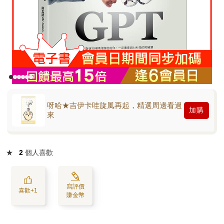
呀哈★吉伊卡哇旋風再起，精選周邊看過
加購
來
★
2
個人喜歡
寫評價
喜歡+1
賺金幣