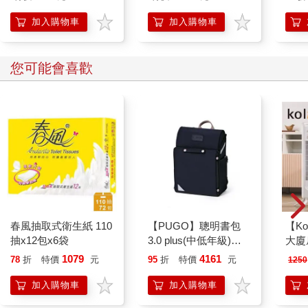
加入購物車
加入購物車
您可能會喜歡
春風抽取式衛生紙 110
【PUGO】聰明書包
【Ko
抽x12包x6袋
3.0 plus(中低年級)酷
大廈扇
黑 全新進化玩美上市
1079
4161
78
折
特價
元
95
折
特價
元
1250
加入購物車
加入購物車