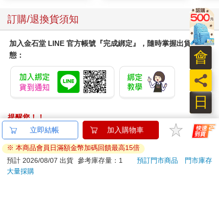
訂購/退換貨須知
加入金石堂 LINE 官方帳號『完成綁定』，隨時掌握出貨動
會
態：
員
日
提醒您！！
金石堂及銀行均不會請您操作ATM! 如接獲電話要求您前往
立即結帳
加入購物車
ATM提款機，請不要聽從指示，以免受騙上當！
※ 本商品會員日滿額金幣加碼回饋最高15倍
退換貨須知：
預計 2026/08/07 出貨
參考庫存量：1
預訂門市商品
門市庫存
大量採購
**提醒您，鑑賞期不等於試用期，退回商品須為全新狀態**
依據「消費者保護法」第19條及行政院消費者保護處公告之
「通訊交易解除權合理例外情事適用準則」，以下商品購買
後，除商品本身有瑕疵外，將不提供7天的猶豫期：
易於腐敗、保存期限較短或解約時即將逾期。（如：生