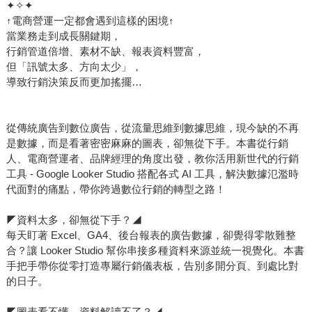
✦✧✦
↑電商營運一定都會遇到這樣的困境↑
當業務走到成長關鍵期，
行銷管道倍增、素材不缺、報表資料豐富，
但「訊號太多、方向太少」，
導致行銷決策反而更加搖擺…
從傳統廣告到數位廣告，從流量思維到數據思維，現今缺的不再
是數據，而是看著密密麻麻的圖表，卻無從下手。本書從行銷
人、電商營運者、品牌經理的角度出發，教你活用新世代的行銷
工具 - Google Looker Studio 搭配各式 AI 工具，解決數據氾濫時
代面對的痛點，帶你跨過數位行銷的轉型之路！
◤資料太多，卻無從下手？◢
每天盯著 Excel、GA4、後台報表的廣告數據，卻覺得零散難整
合？讓 Looker Studio 幫你串接多種資料來源並統一視覺化。本書
手把手帶你從零打造專屬行銷儀表板，告別多開分頁、到處比對
的日子。
◤圖表看不懂、資料解讀不了？◢