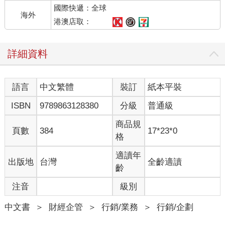
國際快遞：全球
海外
港澳店取：
詳細資料
語言
中文繁體
裝訂
紙本平裝
ISBN
9789863128380
分級
普通級
商品規
頁數
384
17*23*0
格
適讀年
出版地
台灣
全齡適讀
齡
注音
級別
中文書
＞
財經企管
＞
行銷/業務
＞
行銷/企劃