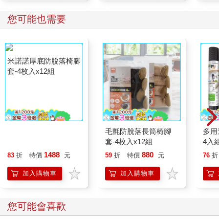
您可能也需要
米諾諾厚底防脫落椅腳
毛氈防脫落長筒椅腳
多用
套-4枚入x12組
套-4枚入x12組
4入
1488
880
83
折
特價
元
59
折
特價
元
76
折
加入購物車
加入購物車
您可能會喜歡