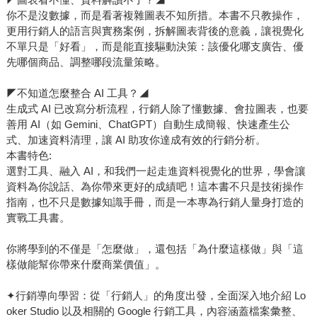
你不是沒數據，而是看著複雜圖表不知所措。本書不只教操作，
更用行銷人的語言與實務案例，拆解圖表背後的意義，讓視覺化
不單只是「好看」，而是能直接驅動決策：該優化哪支廣告、優
先哪個商品、調整哪段流量策略。
◤不知道怎麼整合 AI 工具？◢
生成式 AI 已改寫分析流程，行銷人除了懂數據、會拉圖表，也要
善用 AI（如 Gemini、ChatGPT）自動生成簡報、快速產生公
式、加速資料清理，讓 AI 助攻你達成有效的行銷分析。
本書特色:
選對工具、融入 AI，和我們一起走進資料視覺化的世界，學會讓
資料為你說話、為你帶來更好的成績吧！這本書不只是技術操作
指南，也不只是數據知識手冊，而是一本專為行銷人量身打造的
實戰工具書。
你將學到的不僅是「怎麼做」，還包括「為什麼這樣做」與「這
樣做能幫你帶來什麼商業價值」。
✦行銷導向學習：從「行銷人」的角度出發，全面深入地介紹 Lo
oker Studio 以及相關的 Google 行銷工具，內容涵蓋檔案彙整、