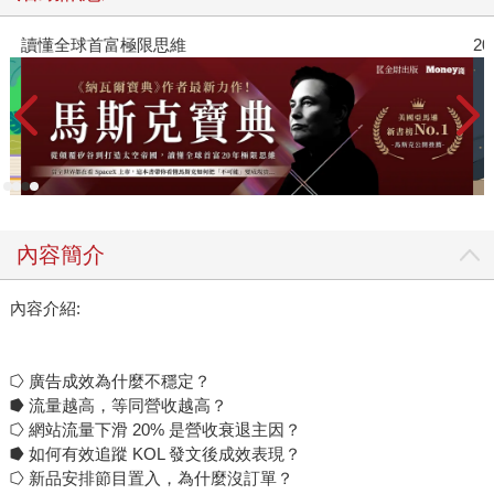
讀懂全球首富極限思維
2
內容簡介
內容介紹:
⭔ 廣告成效為什麼不穩定？
⭓ 流量越高，等同營收越高？
⭔ 網站流量下滑 20% 是營收衰退主因？
⭓ 如何有效追蹤 KOL 發文後成效表現？
⭔ 新品安排節目置入，為什麼沒訂單？