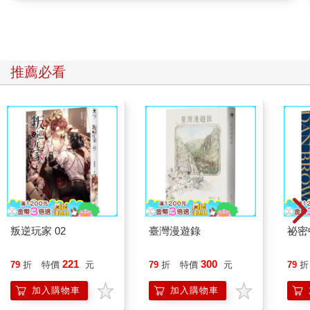
推薦必看
叛逆玩家 02
臺灣漫遊錄
祕密
221
300
79
折
特價
元
79
折
特價
元
79
折
加入購物車
加入購物車