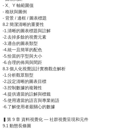
- X、Y 軸範圍值
- 格狀與圖例
- 背景 / 邊框 / 圖表標題
8.2 簡潔清晰的重要性
-1.清晰的圖表標題與註解
-2.去掉多餘的視覺元素
-3.適合的圖表類型
-4.統一且簡單的配色
-5.恰當的字型與大小
-6.合理的佈局與間距
8.3 個人化視覺設計實務觀念解析
-1.分析觀眾類型
-2.設定清晰的圖表目標
-3.控制數據的複雜性
-4.提供適當的註解與標籤
-5.使用適當的語言與專業術語
-6.了解使用者最關心的數據
▍第 9 章 資料視覺化 — 社群視覺呈現和元件
9.1 動態長條圖