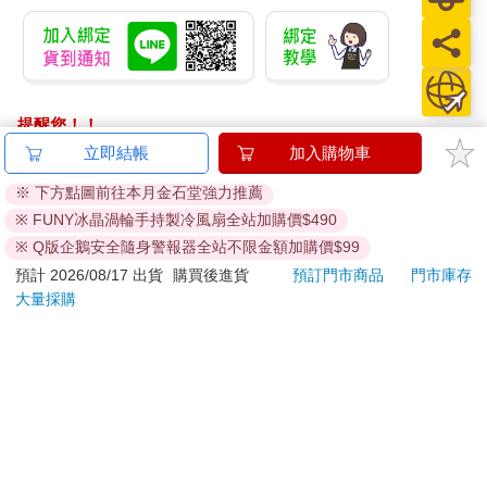
提醒您！！
金石堂及銀行均不會請您操作ATM! 如接獲電話要求您前往
立即結帳
加入購物車
ATM提款機，請不要聽從指示，以免受騙上當！
※ 下方點圖前往本月金石堂強力推薦
退換貨須知：
※ FUNY冰晶渦輪手持製冷風扇全站加購價$490
**提醒您，鑑賞期不等於試用期，退回商品須為全新狀態**
※ Q版企鵝安全隨身警報器全站不限金額加購價$99
依據「消費者保護法」第19條及行政院消費者保護處公告之
預計 2026/08/17 出貨
購買後進貨
預訂門市商品
門市庫存
「通訊交易解除權合理例外情事適用準則」，以下商品購買
大量採購
後，除商品本身有瑕疵外，將不提供7天的猶豫期：
易於腐敗、保存期限較短或解約時即將逾期。（如：生
鮮食品）
依消費者要求所為之客製化給付。（客製化商品）
報紙、期刊或雜誌。（含MOOK、外文雜誌）
經消費者拆封之影音商品或電腦軟體。
非以有形媒介提供之數位內容或一經提供即為完成之線