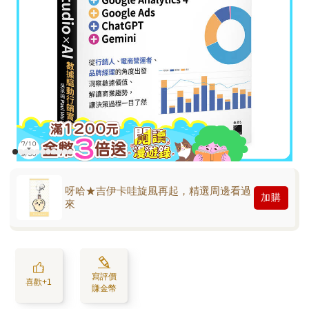
呀哈★吉伊卡哇旋風再起，精選周邊看過
加購
來
寫評價
喜歡+1
賺金幣