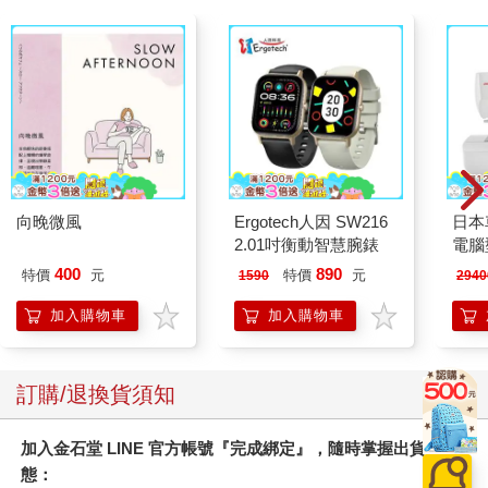
向晚微風
Ergotech人因 SW216
日本
2.01吋衡動智慧腕錶
電腦
316
400
890
特價
元
特價
元
1590
2940
加入購物車
加入購物車
訂購/退換貨須知
加入金石堂 LINE 官方帳號『完成綁定』，隨時掌握出貨動
態：