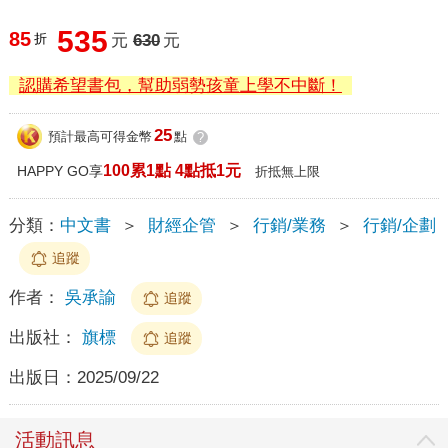
535
85
折
元
630
元
認購希望書包，幫助弱勢孩童上學不中斷！
25
預計最高可得金幣
點
?
100累1點 4點抵1元
HAPPY GO享
折抵無上限
分類：
中文書
＞
財經企管
＞
行銷/業務
＞
行銷/企劃
追蹤
作者：
吳承諭
追蹤
出版社：
旗標
追蹤
出版日：
2025/09/22
活動訊息