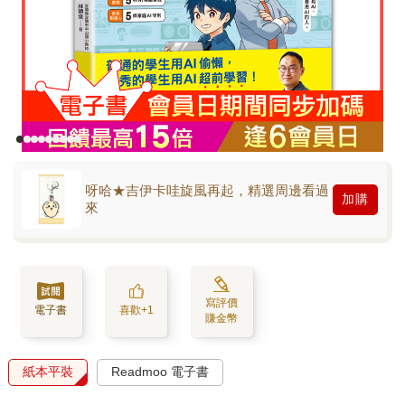
呀哈★吉伊卡哇旋風再起，精選周邊看過
加購
來
寫評價
電子書
喜歡+1
賺金幣
紙本平裝
Readmoo 電子書