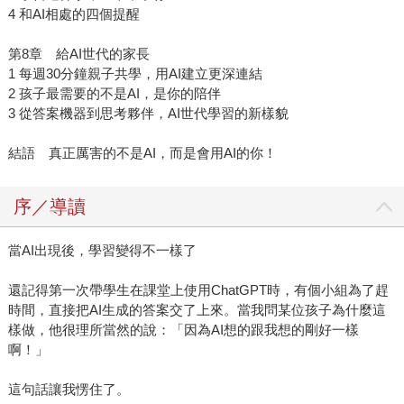
4 和AI相處的四個提醒
第8章 給AI世代的家長
1 每週30分鐘親子共學，用AI建立更深連結
2 孩子最需要的不是AI，是你的陪伴
3 從答案機器到思考夥伴，AI世代學習的新樣貌
結語 真正厲害的不是AI，而是會用AI的你！
序／導讀
當AI出現後，學習變得不一樣了
還記得第一次帶學生在課堂上使用ChatGPT時，有個小組為了趕
時間，直接把AI生成的答案交了上來。當我問某位孩子為什麼這
樣做，他很理所當然的說：「因為AI想的跟我想的剛好一樣
啊！」
這句話讓我愣住了。