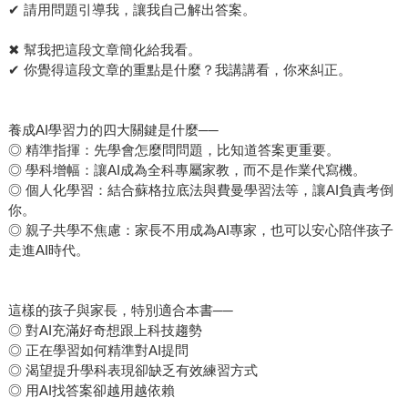
✔︎ 請用問題引導我，讓我自己解出答案。
✖︎ 幫我把這段文章簡化給我看。
✔︎ 你覺得這段文章的重點是什麼？我講講看，你來糾正。
養成AI學習力的四大關鍵是什麼──
◎ 精準指揮：先學會怎麼問問題，比知道答案更重要。
◎ 學科增幅：讓AI成為全科專屬家教，而不是作業代寫機。
◎ 個人化學習：結合蘇格拉底法與費曼學習法等，讓AI負責考倒
你。
◎ 親子共學不焦慮：家長不用成為AI專家，也可以安心陪伴孩子
走進AI時代。
這樣的孩子與家長，特別適合本書──
◎ 對AI充滿好奇想跟上科技趨勢
◎ 正在學習如何精準對AI提問
◎ 渴望提升學科表現卻缺乏有效練習方式
◎ 用AI找答案卻越用越依賴