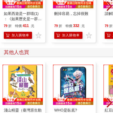
如果西遊是一群喵(1)
刪掉容易，忘掉很難
請解
：《如果歷史是一群
喵》作者最新力作，附
411
332
79
折
特價
元
79
折
特價
元
79
折
【首卷特典】拉頁
加入購物車
加入購物車
其他人也買
淺山精靈（臺灣原生動
WHO是臥底?
紅豆