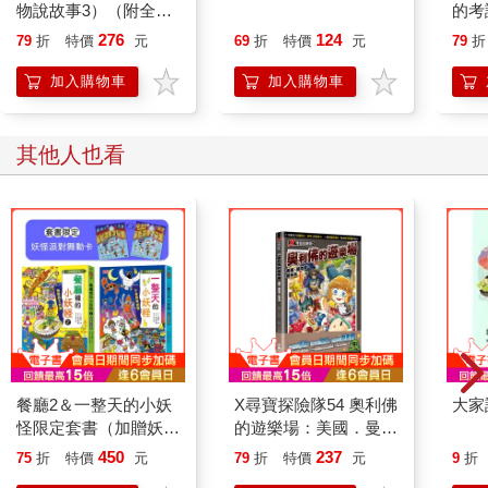
物說故事3）（附全臺
的考
原生動物場館指南）
276
124
79
折
特價
元
69
折
特價
元
79
折
加入購物車
加入購物車
其他人也看
餐廳2＆一整天的小妖
X尋寶探險隊54 奧利佛
大家
怪限定套書（加贈妖怪
的遊樂場：美國．曼哈
派對舞動卡）
頓．籠中鳥
450
237
75
折
特價
元
79
折
特價
元
9
折