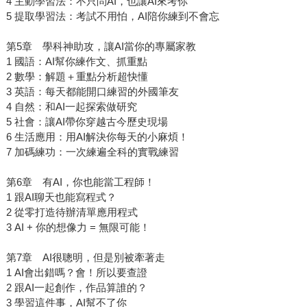
4 主動學習法：不只問AI，也讓AI來考你
5 提取學習法：考試不用怕，AI陪你練到不會忘
第5章 學科神助攻，讓AI當你的專屬家教
1 國語：AI幫你練作文、抓重點
2 數學：解題＋重點分析超快懂
3 英語：每天都能開口練習的外國筆友
4 自然：和AI一起探索做研究
5 社會：讓AI帶你穿越古今歷史現場
6 生活應用：用AI解決你每天的小麻煩！
7 加碼練功：一次練遍全科的實戰練習
第6章 有AI，你也能當工程師！
1 跟AI聊天也能寫程式？
2 從零打造待辦清單應用程式
3 AI + 你的想像力 = 無限可能！
第7章 AI很聰明，但是別被牽著走
1 AI會出錯嗎？會！所以要查證
2 跟AI一起創作，作品算誰的？
3 學習這件事，AI幫不了你