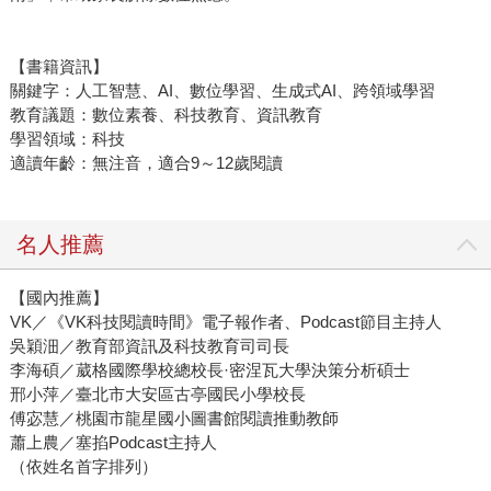
【書籍資訊】
關鍵字：人工智慧、AI、數位學習、生成式AI、跨領域學習
教育議題：數位素養、科技教育、資訊教育
學習領域：科技
適讀年齡：無注音，適合9～12歲閱讀
名人推薦
【國內推薦】
VK／《VK科技閱讀時間》電子報作者、Podcast節目主持人
吳穎沺／教育部資訊及科技教育司司長
李海碩／葳格國際學校總校長·密涅瓦大學決策分析碩士
邢小萍／臺北市大安區古亭國民小學校長
傅宓慧／桃園市龍星國小圖書館閱讀推動教師
蕭上農／塞掐Podcast主持人
（依姓名首字排列）