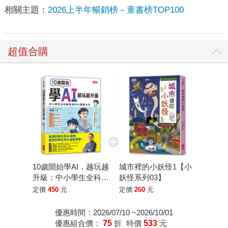
相關主題：
2026上半年暢銷榜－童書榜TOP100
超值合購
10歲開始學AI，越玩越
城市裡的小妖怪1【小
升級：中小學生全科都
妖怪系列03】
能用的AI實戰大法
定價
450
元
定價
260
元
優惠時間：2026/07/10 ~2026/10/01
優惠組合價：
75
折
特價
533
元