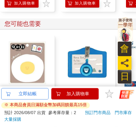
加入購物車
加入購物車
您可能也需要
會
員
日
小呸角-造型便利貼(荷
小呸角-橫式易拉扣證
SE
立即結帳
加入購物車
包君)
件組(藍色)
用電
※ 本商品會員日滿額金幣加碼回饋最高15倍
(CU-
30
59
86
折
特價
元
59
折
特價
元
799
預計 2026/08/07 出貨
參考庫存量：2
預訂門市商品
門市庫存
大量採購
加入購物車
加入購物車