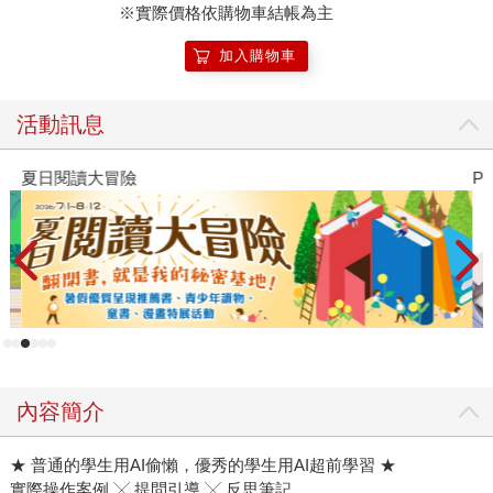
※實際價格依購物車結帳為主
加入購物車
活動訊息
夏日閱讀大冒險
P
內容簡介
★ 普通的學生用AI偷懶，優秀的學生用AI超前學習 ★
實際操作案例 ╳ 提問引導 ╳ 反思筆記