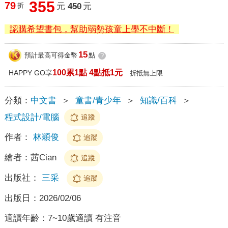
355
79
折
元
450
元
認購希望書包，幫助弱勢孩童上學不中斷！
15
預計最高可得金幣
點
?
100累1點 4點抵1元
HAPPY GO享
折抵無上限
分類：
中文書
＞
童書/青少年
＞
知識/百科
＞
程式設計/電腦
追蹤
作者：
林穎俊
追蹤
繪者：
茜Cian
追蹤
出版社：
三采
追蹤
出版日：
2026/02/06
適讀年齡：
7~10歲適讀 有注音