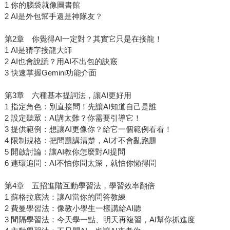
1 你的腦袋就像圖書館
2 AI是外包幫手還是神隊友？
第2章 你覺得AI一定對？其實它只是在接龍！
1 AI是猜字接龍大師
2 AI也會說謊？用AI不出包的訣竅
3 快速掌握Gemini功能介面
第3章 六種基本提詞法，讓AI更好用
1 指定角色：別直接問！先讓AI知道自己是誰
2 設定聽眾：AI講太難？你需要引導它！
3 提供範例：想讓AI更像你？給它一個範例看看！
4 限制規格：把問題講清楚，AI才不會亂跑題
5 開啟討論：讓AI教你怎麼對AI提問
6 連環追問：AI不怕你問太深，就怕你懶得問
第4章 五招進階互動學習法，學習效率翻倍
1 蘇格拉底法：讓AI當你的問答教練
2 費曼學習法：像教小學生一樣講給AI聽
3 間隔學習法：今天學一點、明天再複習，AI幫你抓進度