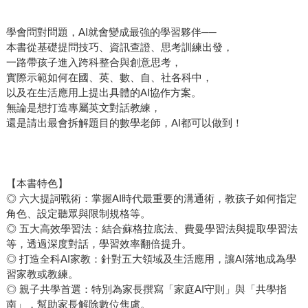
學會問對問題，AI就會變成最強的學習夥伴──
本書從基礎提問技巧、資訊查證、思考訓練出發，
一路帶孩子進入跨科整合與創意思考，
實際示範如何在國、英、數、自、社各科中，
以及在生活應用上提出具體的AI協作方案。
無論是想打造專屬英文對話教練，
還是請出最會拆解題目的數學老師，AI都可以做到！
【本書特色】
◎ 六大提詞戰術：掌握AI時代最重要的溝通術，教孩子如何指定
角色、設定聽眾與限制規格等。
◎ 五大高效學習法：結合蘇格拉底法、費曼學習法與提取學習法
等，透過深度對話，學習效率翻倍提升。
◎ 打造全科AI家教：針對五大領域及生活應用，讓AI落地成為學
習家教或教練。
◎ 親子共學首選：特別為家長撰寫「家庭AI守則」與「共學指
南」，幫助家長解除數位焦慮。