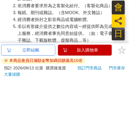
會
依消費者要求所為之客製化給付。（客製化商品）
報紙、期刊或雜誌。（含MOOK、外文雜誌）
員
經消費者拆封之影音商品或電腦軟體。
非以有形媒介提供之數位內容或一經提供即為完成之線
日
上服務，經消費者事先同意始提供。（如：電子書、電
子雜誌、下載版軟體、虛擬商品…等）
已拆封之個人衛生用品。（如：內衣褲、刮鬍刀、除毛
立即結帳
加入購物車
刀…等）
※ 本商品會員日滿額金幣加碼回饋最高15倍
若非上列種類商品，均享有到貨7天的猶豫期（含例假
日）。
預計 2026/08/13 出貨
購買後進貨
預訂門市商品
門市庫存
大量採購
辦理退換貨時，商品（組合商品恕無法接受單獨退貨）必須
是您收到商品時的原始狀態（包含商品本體、配件、贈品、
保證書、所有附隨資料文件及原廠內外包裝…等），請勿直
接使用原廠包裝寄送，或於原廠包裝上黏貼紙張或書寫文
字。
退回商品若無法回復原狀，將請您負擔回復原狀所需費用，
嚴重時將影響您的退貨權益。