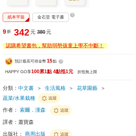
?
紙本平裝
金石堂 電子書
342
9
折
元
380
元
認購希望書包，幫助弱勢孩童上學不中斷！
15
預計最高可得金幣
點
?
100累1點 4點抵1元
HAPPY GO享
折抵無上限
分類：
中文書
＞
生活風格
＞
花草園藝
＞
蔬菜/水果栽種
追蹤
作者：
索爾．漢森
追蹤
譯者：
蕭寶森
出版社：
商周出版
追蹤