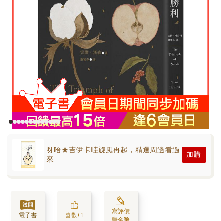
呀哈★吉伊卡哇旋風再起，精選周邊看過
加購
來
寫評價
電子書
喜歡+1
賺金幣