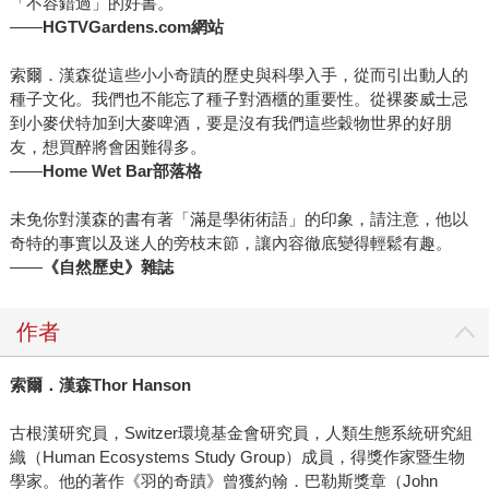
「不容錯過」的好書。
——
HGTVGardens.com網站
索爾．漢森從這些小小奇蹟的歷史與科學入手，從而引出動人的
種子文化。我們也不能忘了種子對酒櫃的重要性。從裸麥威士忌
到小麥伏特加到大麥啤酒，要是沒有我們這些穀物世界的好朋
友，想買醉將會困難得多。
——
Home Wet Bar部落格
未免你對漢森的書有著「滿是學術術語」的印象，請注意，他以
奇特的事實以及迷人的旁枝末節，讓內容徹底變得輕鬆有趣。
——
《自然歷史》雜誌
作者
索爾．漢森Thor Hanson
古根漢研究員，Switzer環境基金會研究員，人類生態系統研究組
織（Human Ecosystems Study Group）成員，得獎作家暨生物
學家。他的著作《羽的奇蹟》曾獲約翰．巴勒斯獎章（John