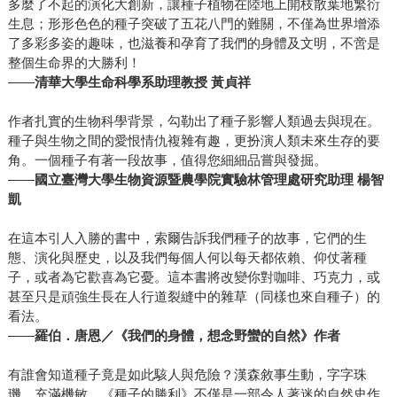
多麼了不起的演化大創新，讓種子植物在陸地上開枝散葉地繁衍
生息；形形色色的種子突破了五花八門的難關，不僅為世界增添
了多彩多姿的趣味，也滋養和孕育了我們的身體及文明，不啻是
整個生命界的大勝利！
——
清華大學生命科學系助理教授 黃貞祥
作者扎實的生物科學背景，勾勒出了種子影響人類過去與現在。
種子與生物之間的愛恨情仇複雜有趣，更扮演人類未來生存的要
角。一個種子有著一段故事，值得您細細品嘗與發掘。
——
國立臺灣大學生物資源暨農學院實驗林管理處研究助理 楊智
凱
在這本引人入勝的書中，索爾告訴我們種子的故事，它們的生
態、演化與歷史，以及我們每個人何以每天都依賴、仰仗著種
子，或者為它歡喜為它憂。這本書將改變你對咖啡、巧克力，或
甚至只是頑強生長在人行道裂縫中的雜草（同樣也來自種子）的
看法。
——
羅伯．唐恩／《我們的身體，想念野蠻的自然》作者
有誰會知道種子竟是如此駭人與危險？漢森敘事生動，字字珠
璣，充滿機敏。《種子的勝利》不僅是一部令人著迷的自然史作