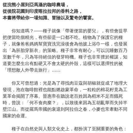
從浣熊小屋到亞馬遜的咖啡農場，
從後院花圃到印度喀拉拉邦的香料之路，
本書將帶給你一場知識、冒險以及驚奇的饗宴。
你知道嗎？――種子就像「帶著便當的嬰兒」，有些會提早
把便當吃個精光，有些卻是一口都不吃。植物為了保護它的種
子，就像爸爸媽媽幫寶寶洗完澡後會為他披上浴巾一樣，也發展
出「為胚胎穿新衣」的策略。種子非常有耐心，可以沉睡數百乃
至數千年，只為等待絕佳的發芽時機。種子也非常擅於權謀，知
道要怎麼生出有點硬又不會太硬的外殼，這樣可以選擇性的被
「理想敵人外帶去旅行」……
你又可曾想過：光是為了尋找肉豆蔻與胡椒就促成了地理大
發現，泡在咖啡館裡也能點燃啟蒙革命，一粒粒的棉花籽竟為工
業革命揭開了序幕。晉惠帝在聽說老百姓因為稻米不足而餓死
時，曾說：「何不食肉糜？」，以致後來因為五胡亂華而失掉半
壁江山。而從羅馬帝國的衰退到阿拉伯之春，小麥也常牽動不同
國家的命運。
種子在自然史與人類文化史上，都扮演了至關重要的角色：