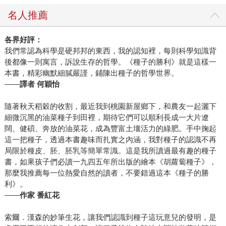
名人推薦
各界好評：
我們常認為科學是硬邦邦的東西，我的認知裡，每則科學知識背
後都像一則寓言，訴說生存的哲學。《種子的勝利》就是這樣一
本書，精彩幽默細膩嚴謹，鋪陳出種子的哲學世界。
——
譯者 何穎怡
隨著秋天稻穀的收割，最近我到桃園新屋鄉下，和農友一起灑下
細微沉黑的油菜種子到田裡，期待它們可以順利長成一大片遼
闊、健碩、奔放的油菜花，成為豐富土壤活力的綠肥。手中掬起
這一把種子，透過本書趣味而扎實之內涵，我對種子的認識不再
局限於種皮、胚、胚乳等簡單常識。這是我所讀過最有趣的種子
書，如果孩子們必讀一九四五年所出版的繪本《胡蘿蔔種子》，
那麼我推薦每一位熱愛自然的讀者，不要錯過這本《種子的勝
利》。
——
作家 番紅花
索爾．漢森的妙筆生花，讓我們認識到種子這玩意兒的發明，是