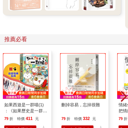
推薦必看
如果西遊是一群喵(1)
刪掉容易，忘掉很難
情緒
：《如果歷史是一群
把情
喵》作者最新力作，附
誰都
411
332
79
折
特價
元
79
折
特價
元
79
折
【首卷特典】拉頁