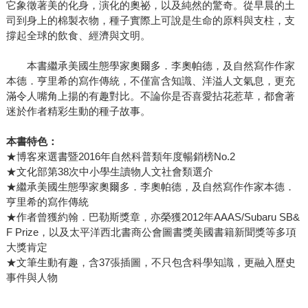
它象徵著美的化身，演化的奧祕，以及純然的驚奇。從早晨的土
司到身上的棉製衣物，種子實際上可說是生命的原料與支柱，支
撐起全球的飲食、經濟與文明。
本書繼承美國生態學家奧爾多．李奧帕德，及自然寫作作家
本德．亨里希的寫作傳統，不僅富含知識、洋溢人文氣息，更充
滿令人嘴角上揚的有趣對比。不論你是否喜愛拈花惹草，都會著
迷於作者精彩生動的種子故事。
本書特色：
★博客來選書暨2016年自然科普類年度暢銷榜No.2
★文化部第38次中小學生讀物人文社會類選介
★繼承美國生態學家奧爾多．李奧帕德，及自然寫作作家本德．
亨里希的寫作傳統
★作者曾獲約翰．巴勒斯獎章，亦榮獲2012年AAAS/Subaru SB&
F Prize，以及太平洋西北書商公會圖書獎美國書籍新聞獎等多項
大獎肯定
★文筆生動有趣，含37張插圖，不只包含科學知識，更融入歷史
事件與人物