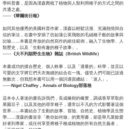
學科普書，是因為漢森爬梳了植物與人類利用種子的方式之間的
共通之處。
——
《華爾街日報》
如同其他優秀的美國科普作家，漢森以輕鬆活潑、充滿熱情與自
信的筆法，在書中穿插了彷如蒲公英飛散的毛絨種子般的故事與
比喻……本書是奔放的自然寫作的絕佳範例，融入了生物學、人
類歷史，以及「生動有趣的種子故事」。
——
《大不列顛野生生物》雜誌（British Wildlife）
本書成功的揉合歷史、個人軼事，以及「適量的」科學，並且以
可愛的文字將它們天衣無縫的結合在一塊。儘管人們可能已說過
無數次，但我想本書可以用一個詞適當總結：「迷人」。
——
Nigel Chaffey，Annals of Biology部落格
這本令人著迷的書告訴我們，長成橡樹的橡實，調成香草萃取的
果園豆子，以及其他的尋常種子，通常以不凡的方式影響著這個
世界……本書結合了生動的故事、冒險、自然史、植物學及生態
學……漢森的書並非「教你如何做」的實用書，卻是舉凡業餘愛
好者到專家，或任何享受將種子種成植物的所有自然主義者，