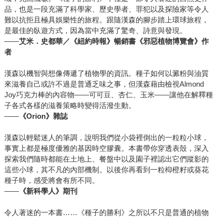
品，也是一段充滿了科學家、歷史學者、罪犯以及探險家等令人
難以抗拒且極具娛樂性的旅程。跟隨漢森的腳步踏上環球旅程，
是最佳的臥遊方式，因為當中充滿了驚奇、詩意與發現。
——
艾米．史都華／《紐約時報》暢銷書《邪惡植物博覽會》作
者
漢森以機智與想像傳遞了植物學的資訊。種子如何以澱粉與油質
來滋養自己或許不過是普通乏味之事，但漢森藉由檢視Almond
Joy巧克力棒的內容物——可可豆、杏仁、玉米——讓他在解釋種
子各式各樣的滋養策略時變得活潑生動。
——
《Orion》雜誌
漢森以輕鬆迷人的筆調，說明我們從小袋裡倒出的一粒粒小球，
事實上都是極度優雅的基因時空膠囊。本書帶你穿透表殼，深入
探索我們隨時都能在土地上、餐盤中以及園子裡認出它們蹤影的
這些小球，其不凡的內部機制。以後你再看到一粒枊橙籽或葵花
種子時，感受將會有所不同。
——
《新科學人》期刊
令人著迷的一本書……《種子的勝利》之所以不只是普通的植物