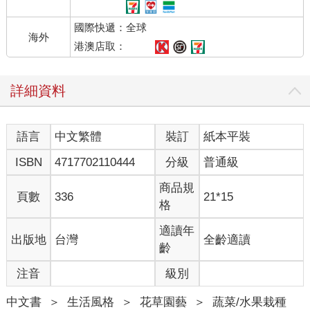
國際快遞：全球
海外
港澳店取：
詳細資料
語言
中文繁體
裝訂
紙本平裝
ISBN
4717702110444
分級
普通級
商品規
頁數
336
21*15
格
適讀年
出版地
台灣
全齡適讀
齡
注音
級別
中文書
＞
生活風格
＞
花草園藝
＞
蔬菜/水果栽種