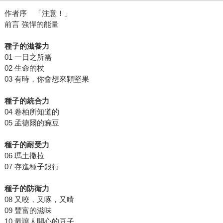
作者序 「注意！」
前言 強悍的能量
種子的滋養力
01 一日之所需
02 生命的杖
03 有時，你會想來顆堅果
種子的統合力
04 卷柏所知道的
05 孟德爾的豌豆
種子的耐受力
06 瑪土撒拉
07 存進種子銀行
種子的防衛力
08 又咬，又啄，又啃
09 豐富的滋味
10 最讓人開心的豆子