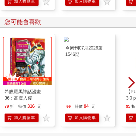
加入購物車
加入購物車
您可能會喜歡
希臘羅馬神話漫畫
今周刊07月2026第
【P
36：高盧入侵
1546期
3.0
綠 
316
94
79
折
特價
元
特價
元
95
折
99
加入購物車
加入購物車