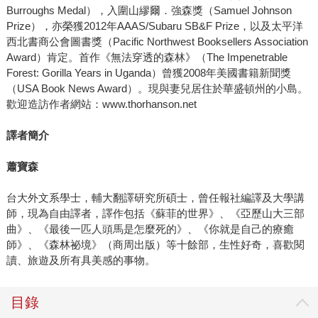
Burroughs Medal），入圍山繆爾．強森獎（Samuel Johnson
Prize），亦榮獲2012年AAAS/Subaru SB&F Prize，以及太平洋
西北書商公會圖書獎（Pacific Northwest Booksellers Association
Award）肯定。首作《無法穿透的森林》（The Impenetrable
Forest: Gorilla Years in Uganda）曾獲2008年美國書籍新聞獎
（USA Book News Award）。現與妻兒居住於華盛頓州的小島。
歡迎造訪作者網站：www.thorhanson.net
譯者簡介
蕭寶森
台大外文系學士，輔大翻譯研究所碩士，曾任報社編譯及大學講
師，現為自由譯者，譯作包括《蘇菲的世界》、《亞歷山大三部
曲》、《最後一匹人頭馬是怎麼死的》、《你就是自己的療癒
師》、《森林祕境》（商周出版）等十餘部，生性好奇，喜歡閱
讀、旅遊及所有具美感的事物。
目錄