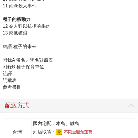
11 雨傘殺人事件
種子的移動力
12 令人難以抗拒的果肉
13 乘風破浪
結語 種子的未來
附錄A 俗名／學名對照表
附錄B 種子保育單位
註譯
詞彙表
參考書目
配送方式
國內宅配：本島、離島
到店取貨：
台灣
不限金額免運費