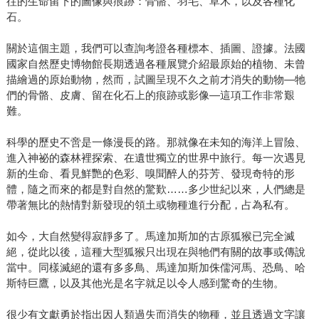
往的生命留下的圖像與痕跡：骨骼、羽毛、草木，以及各種化
石。
關於這個主題，我們可以查詢考證各種標本、插圖、證據。法國
國家自然歷史博物館長期透過各種展覽介紹最原始的植物、未曾
描繪過的原始動物，然而，試圖呈現不久之前才消失的動物—牠
們的骨骼、皮膚、留在化石上的痕跡或影像—這項工作非常艱
難。
科學的歷史不啻是一條漫長的路。那就像在未知的海洋上冒險、
進入神祕的森林裡探索、在遺世獨立的世界中旅行。每一次遇見
新的生命、看見鮮艷的色彩、嗅聞醉人的芬芳、發現奇特的形
體，隨之而來的都是對自然的驚歎……多少世紀以來，人們總是
帶著無比的熱情對新發現的領土或物種進行分配，占為私有。
如今，大自然變得寂靜多了。馬達加斯加的古原狐猴已完全滅
絕，從此以後，這種大型狐猴只出現在與牠們有關的故事或傳說
當中。同樣滅絕的還有多多鳥、馬達加斯加侏儒河馬、恐鳥、哈
斯特巨鷹，以及其他光是名字就足以令人感到驚奇的生物。
很少有文獻勇於指出因人類過失而消失的物種，並且透過文字讓