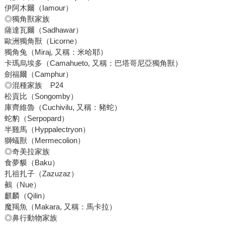
伊阿木爾（Iamour）
◎獨角獸家族
薩達瓦爾（Sadhawar）
歐洲獨角獸（Licorne）
獨角兔（Miraj, 又稱：米哈耶）
卡瑪烏埃多（Camahueto, 又稱：巴塔哥尼亞獨角獸）
劍福爾（Camphur）
◎混種家族 P24
松貢比（Songomby）
庫齊維魯（Cuchivilu, 又稱：豬蛇）
蛇豹（Serpopard）
半雞馬（Hyppalectryon）
獅蟻獸（Mermecolion）
◎奇美拉家族
食夢貘（Baku）
扎祖扎子（Zazuzaz）
鵺（Nue）
麒麟（Qilin）
魔羯魚（Makara, 又稱：馬卡拉）
◎鼻行動物家族