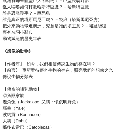
澳洲有哪些體型巨大的動物？－巨型長吻針鼴
獵人嚕嚕如何打敗哈斯特巨鷹？－哈斯特巨鷹
誰是恐鳥殺手？－巨恐鳥
誰是真正的塔斯馬尼亞虎？－袋狼（塔斯馬尼亞虎）
把外來動物帶進澳洲，究竟是誰的壞主意？－豬趾袋狸
專有名詞小辭典
動物滅絕的歷史年表
《想像的動物》
【作者序】 如今，我們相信傳說生物的存在嗎？
【前言】 重新看待傳奇生物的存在，照亮我們的想像之光
傳說生物分類表
【傳奇的哺乳動物】
◎角獸家族
鹿角兔（Jackalope, 又稱：懷俄明野兔）
耶魯（Yale）
波納貢（Bonnacon）
大胡（Dahu）
噶多布雷巴（Catoblepas）