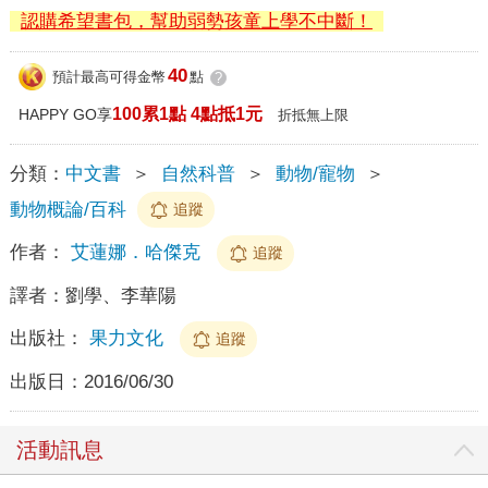
認購希望書包，幫助弱勢孩童上學不中斷！
40
預計最高可得金幣
點
?
100累1點 4點抵1元
HAPPY GO享
折抵無上限
分類：
中文書
＞
自然科普
＞
動物/寵物
＞
動物概論/百科
追蹤
作者：
艾蓮娜．哈傑克
追蹤
譯者：
劉學、李華陽
出版社：
果力文化
追蹤
出版日：
2016/06/30
活動訊息