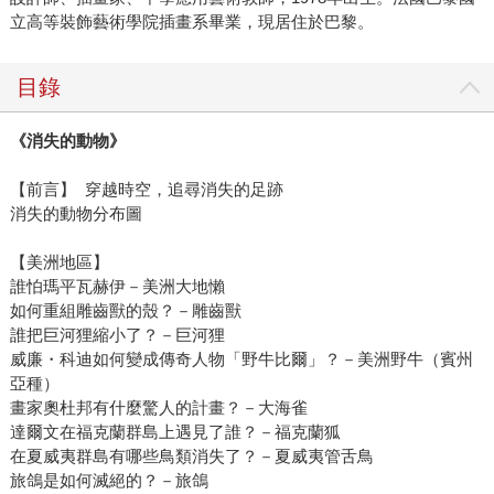
立高等裝飾藝術學院插畫系畢業，現居住於巴黎。
目錄
《消失的動物》
【前言】 穿越時空，追尋消失的足跡
消失的動物分布圖
【美洲地區】
誰怕瑪平瓦赫伊－美洲大地懶
如何重組雕齒獸的殼？－雕齒獸
誰把巨河狸縮小了？－巨河狸
威廉・科迪如何變成傳奇人物「野牛比爾」？－美洲野牛（賓州
亞種）
畫家奧杜邦有什麼驚人的計畫？－大海雀
達爾文在福克蘭群島上遇見了誰？－福克蘭狐
在夏威夷群島有哪些鳥類消失了？－夏威夷管舌鳥
旅鴿是如何滅絕的？－旅鴿