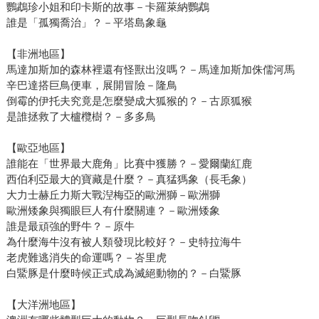
鸚鵡珍小姐和印卡斯的故事－卡羅萊納鸚鵡
誰是「孤獨喬治」？－平塔島象龜
【非洲地區】
馬達加斯加的森林裡還有怪獸出沒嗎？－馬達加斯加侏儒河馬
辛巴達搭巨鳥便車，展開冒險－隆鳥
倒霉的伊托夫究竟是怎麼變成大狐猴的？－古原狐猴
是誰拯救了大櫨欖樹？－多多鳥
【歐亞地區】
誰能在「世界最大鹿角」比賽中獲勝？－愛爾蘭紅鹿
西伯利亞最大的寶藏是什麼？－真猛獁象（長毛象）
大力士赫丘力斯大戰湼梅亞的歐洲獅－歐洲獅
歐洲矮象與獨眼巨人有什麼關連？－歐洲矮象
誰是最頑強的野牛？－原牛
為什麼海牛沒有被人類發現比較好？－史特拉海牛
老虎難逃消失的命運嗎？－峇里虎
白鱀豚是什麼時候正式成為滅絕動物的？－白鱀豚
【大洋洲地區】