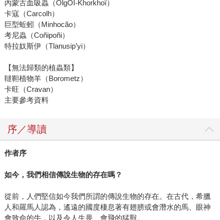
內蒙古血吸蟲（OlgOÏ-Khorkhoï）
卡寇（Carcolh）
巨型蚯蚓（Minhocão）
考尼蟲（Coñipoñi）
特拉奴斯伊（Tlanusip’yi）
【無法歸類的植蟲類】
韃靼植物羊（Borometz）
卡旺（Cravan）
主要參考資料
序／導讀
作者序
如今，我們相信傳說生物的存在嗎？
從前，人們堅信如今我們所謂的傳說生物的存在。在古代，希臘
人和羅馬人認為，遙遠的國度棲息著有翅膀或會潛水的馬、眼神
會致命的牛，以及令人生畏、會飛的猛獸。