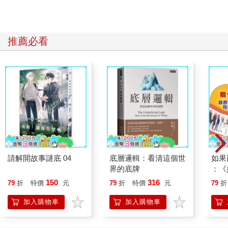
推薦必看
請解開故事謎底 04
底層邏輯：看清這個世
如果
界的底牌
：《
喵》
150
316
79
折
特價
元
79
折
特價
元
79
折
【首
加入購物車
加入購物車