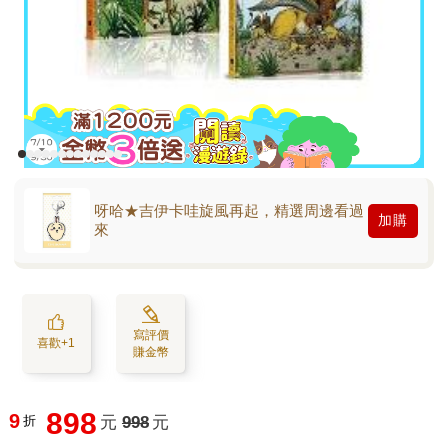
呀哈★吉伊卡哇旋風再起，精選周邊看過
加購
來
寫評價
喜歡+1
賺金幣
898
9
折
元
998
元