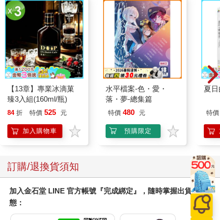
【13章】專業冰滴菓
水平檔案-色・愛・
夏日
臻3入組(160ml/瓶)
落・夢-總集篇
525
480
84
折
特價
元
特價
元
特價
加入購物車
預購限定
訂購/退換貨須知
加入金石堂 LINE 官方帳號『完成綁定』，隨時掌握出貨動
態：