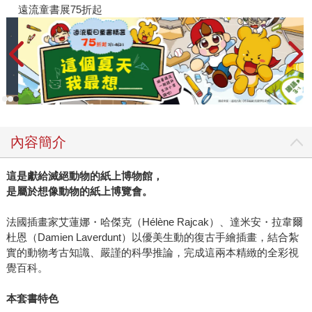
遠流童書展75折起
內容簡介
這是獻給滅絕動物的紙上博物館，
是屬於想像動物的紙上博覽會。
法國插畫家艾蓮娜・哈傑克（Hélène Rajcak）、達米安・拉韋爾
杜恩（Damien Laverdunt）以優美生動的復古手繪插畫，結合紮
實的動物考古知識、嚴謹的科學推論，完成這兩本精緻的全彩視
覺百科。
本套書特色