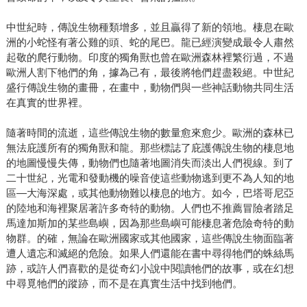
中世紀時，傳說生物種類增多，並且贏得了新的領地。棲息在歐
洲的小蛇怪有著公雞的頭、蛇的尾巴。龍已經演變成最令人肅然
起敬的爬行動物。印度的獨角獸也曾在歐洲森林裡繁衍過，不過
歐洲人割下牠們的角，據為己有，最後將牠們趕盡殺絕。中世紀
盛行傳說生物的畫冊，在畫中，動物們與一些神話動物共同生活
在真實的世界裡。
隨著時間的流逝，這些傳說生物的數量愈來愈少。歐洲的森林已
無法庇護所有的獨角獸和龍。那些標誌了庇護傳說生物的棲息地
的地圖慢慢失傳，動物們也隨著地圖消失而淡出人們視線。到了
二十世紀，光電和發動機的噪音使這些動物逃到更不為人知的地
區—大海深處，或其他動物難以棲息的地方。如今，巴塔哥尼亞
的陸地和海裡聚居著許多奇特的動物。人們也不推薦冒險者踏足
馬達加斯加的某些島嶼，因為那些島嶼可能棲息著危險奇特的動
物群。的確，無論在歐洲國家或其他國家，這些傳說生物面臨著
遭人遺忘和滅絕的危險。如果人們還能在書中尋得牠們的蛛絲馬
跡，或許人們喜歡的是從奇幻小說中閱讀牠們的故事，或在幻想
中尋覓牠們的蹤跡，而不是在真實生活中找到牠們。