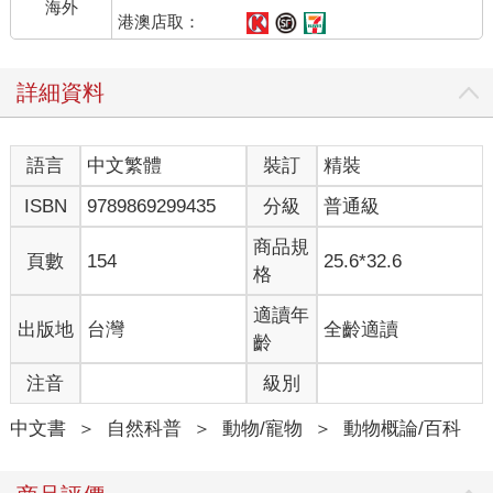
海外
港澳店取：
詳細資料
語言
中文繁體
裝訂
精裝
ISBN
9789869299435
分級
普通級
商品規
頁數
154
25.6*32.6
格
適讀年
出版地
台灣
全齡適讀
齡
注音
級別
中文書
＞
自然科普
＞
動物/寵物
＞
動物概論/百科