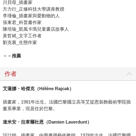
川貝母_插畫家
方力行_正修科技大學講座教授
李瑾倫_插畫家與愛動物的人
張東君_科普書作家
陳培瑜_凱風卡瑪兒童書店故事人
黃哲斌_文字工作者
劉克襄_生態作家
－－推薦
作者
艾蓮娜・哈傑克（
Hélène Rajcak
）
插畫家，1981年出生。法國巴黎國立高等艾提恩裝飾藝術學院插
畫系畢業，現居住於巴黎。
達米安・拉韋爾杜恩（
Damien Laverdunt
）
設計師、插畫家、中學應用藝術教師，1978年出生。法國巴黎國