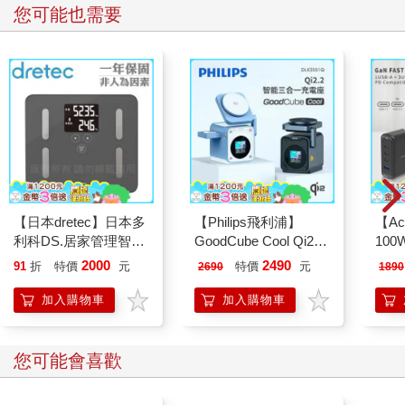
您可能也需要
【日本dretec】日本多
【Philips飛利浦】
【Ac
利科DS.居家管理智能
GoodCube Cool Qi2.2
100
四合一體重體脂計-珊
智能三合一充電座
USB
2000
2490
91
折
特價
元
特價
元
2690
1890
瑚灰(BS-248DG)
(DLK3551Q)
源供
Type
加入購物車
加入購物車
線)
您可能會喜歡