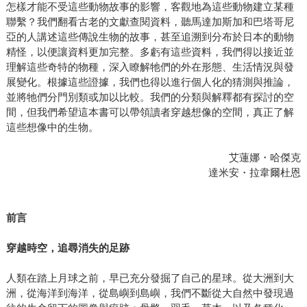
怎樣才能不受這些動物故事的影響，客觀地為這些動物建立某種
聯繫？我們翻看古老的文獻查閱資料，聽馬達加斯加和巴塔哥尼
亞的人講述這些傳說生物的故事，甚至追溯到分布於日本的動物
精怪，以便讓資料更加完整。多虧有這些資料，我們得以接近並
理解這些奇特的物種，深入瞭解牠們的外在形態、生活情況與發
展變化。根據這些證據，我們也得以進行個人化的猜測與推論，
並將牠們分門別類或加以比較。我們的分類與解釋都有探討的空
間，但我們希望這本書可以帶領讀者穿越想像的空間，真正了解
這些想像中的生物。
艾蓮娜・哈傑克
達米安・拉韋爾杜恩
前言
穿越時空，追尋消失的足跡
人類在踏上月球之前，早已充分發掘了自己的星球。從大洲到大
洲，從海洋到海洋，從島嶼到島嶼，我們不斷從大自然中發現過