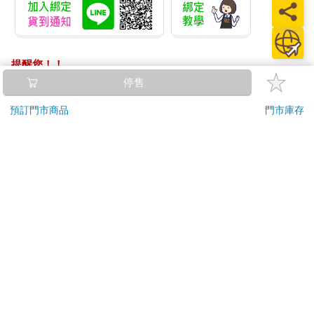
提醒您！！
金石堂及銀行均不會請您操作ATM! 如接獲電話要求您前往
停售
ATM提款機，請不要聽從指示，以免受騙上當！
預訂門市商品
門市庫存
退換貨須知：
**提醒您，鑑賞期不等於試用期，退回商品須為全新狀態**
依據「消費者保護法」第19條及行政院消費者保護處公告之
「通訊交易解除權合理例外情事適用準則」，以下商品購買
後，除商品本身有瑕疵外，將不提供7天的猶豫期：
易於腐敗、保存期限較短或解約時即將逾期。（如：生
鮮食品）
依消費者要求所為之客製化給付。（客製化商品）
報紙、期刊或雜誌。（含MOOK、外文雜誌）
經消費者拆封之影音商品或電腦軟體。
非以有形媒介提供之數位內容或一經提供即為完成之線
上服務，經消費者事先同意始提供。（如：電子書、電