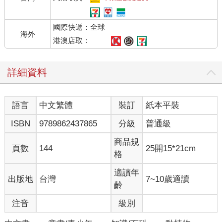
國際快遞：全球
海外
港澳店取：
詳細資料
語言
中文繁體
裝訂
紙本平裝
ISBN
9789862437865
分級
普通級
商品規
頁數
144
25開15*21cm
格
適讀年
出版地
台灣
7~10歲適讀
齡
注音
級別