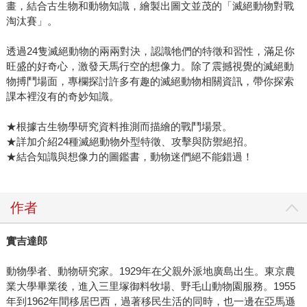
畫，結合古生物和動物知識，繪製出圖文並茂的「滅絕動物對戰
淘汰賽」。
透過24隻滅絕動物的兩兩對決，認識牠們的特徵和習性，滿足你
旺盛的好奇心，激發天馬行空的想像力。除了震撼視覺的滅絕動
物搏鬥場面，專欄探討許多有趣的滅絕動物相關資訊，帶你探索
課本裡沒有的奇妙知識。
★根據古生物學研究資料推測而描繪的戰鬥場景。
★詳加介紹24種滅絕動物外型特徵、攻擊與防禦絕招。
★結合知識與想像力的圖鑑書，動物迷們絕不能錯過！
作者
實吉達郎
動物學者、動物研究家。1929年在父親外派地廣島出生。東京農
業大學畢業後，進入三里塚御料牧場、野毛山動物園服務。1955
年到1962年間移居巴西，過著移民生活的同時，也一邊在亞馬遜