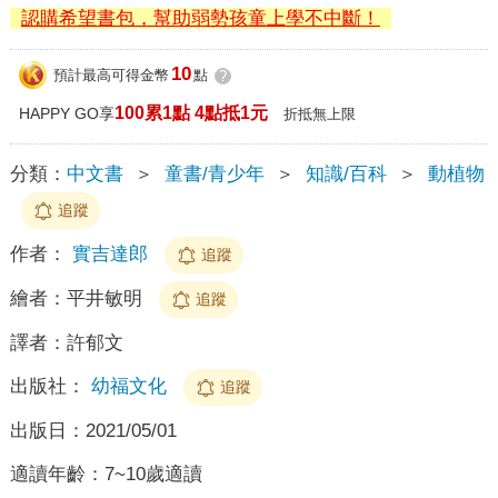
認購希望書包，幫助弱勢孩童上學不中斷！
10
預計最高可得金幣
點
?
100累1點 4點抵1元
HAPPY GO享
折抵無上限
分類：
中文書
＞
童書/青少年
＞
知識/百科
＞
動植物
追蹤
作者：
實吉達郎
追蹤
繪者：
平井敏明
追蹤
譯者：
許郁文
出版社：
幼福文化
追蹤
出版日：
2021/05/01
適讀年齡：
7~10歲適讀