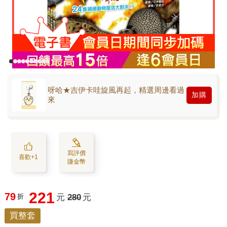
呀哈★吉伊卡哇旋風再起，精選周邊看過
加購
來
寫評價
喜歡+1
賺金幣
221
79
折
元
280
元
買整套