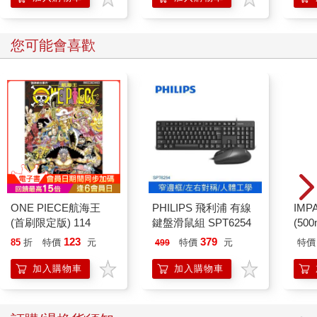
學方法
您可能會喜歡
ONE PIECE航海王
PHILIPS 飛利浦 有線
IM
(首刷限定版) 114
鍵盤滑鼠組 SPT6254
(50
IMC
123
379
85
折
特價
元
特價
元
特價
499
加入購物車
加入購物車