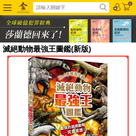
0
滅絕動物最強王圖鑑(新版)