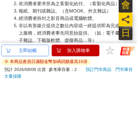
會
依消費者要求所為之客製化給付。（客製化商品）
報紙、期刊或雜誌。（含MOOK、外文雜誌）
員
經消費者拆封之影音商品或電腦軟體。
非以有形媒介提供之數位內容或一經提供即為完成之線
日
上服務，經消費者事先同意始提供。（如：電子書、電
子雜誌、下載版軟體、虛擬商品…等）
已拆封之個人衛生用品。（如：內衣褲、刮鬍刀、除毛
立即結帳
加入購物車
刀…等）
※ 本商品會員日滿額金幣加碼回饋最高15倍
若非上列種類商品，均享有到貨7天的猶豫期（含例假
日）。
預計 2026/08/08 出貨
參考庫存量：2
預訂門市商品
門市庫存
大量採購
辦理退換貨時，商品（組合商品恕無法接受單獨退貨）必須
是您收到商品時的原始狀態（包含商品本體、配件、贈品、
保證書、所有附隨資料文件及原廠內外包裝…等），請勿直
接使用原廠包裝寄送，或於原廠包裝上黏貼紙張或書寫文
字。
退回商品若無法回復原狀，將請您負擔回復原狀所需費用，
嚴重時將影響您的退貨權益。