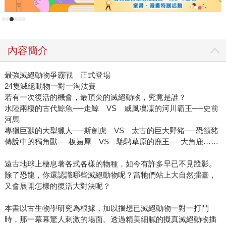
內容簡介
最強滅絕動物爭霸戰 正式登場
24隻滅絕動物一對一淘汰賽
若有一次復活的機會，最頂尖的滅絕動物，究竟是誰？
水陸兩棲的古代鯨魚──走鯨 VS 威風凜凜的河川霸王──史前
河馬
專獵巨獸的大型獵人──斯劍虎 VS 太古的巨大野豬──恐頷豬
傳說中的獨角獸──板齒犀 VS 馳騁草原的鹿王──大角鹿……
遠古地球上棲息著各式各樣的物種，如今有許多早已不見蹤影。
除了恐龍，你還認識哪些滅絕動物呢？當牠們站上大自然擂臺，
又會展開怎樣的復活大對決呢？
本書以古生物學研究為根據，加以揣想已滅絕動物一對一打鬥
時，那一幕幕驚人刺激的場面。透過精美細膩的擬真滅絕動物插