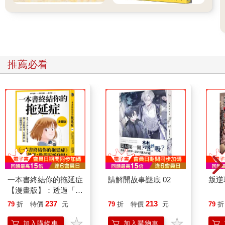
推薦必看
一本書終結你的拖延症
請解開故事謎底 02
叛逆
【漫畫版】：透過「小
行動」打開大腦的行動
237
213
79
折
特價
元
79
折
特價
元
79
折
開關，懶人也能變身
「行動派」的37個科
加入購物車
加入購物車