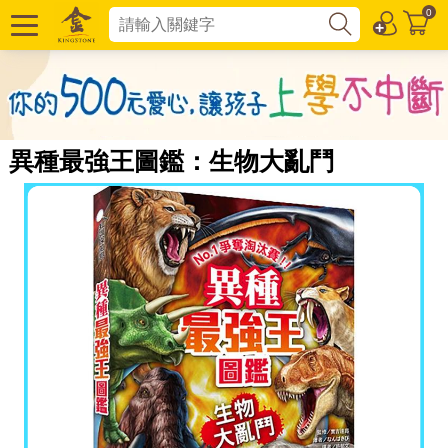
0
異種最強王圖鑑：生物大亂鬥