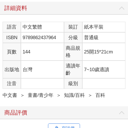
詳細資料
語言
中文繁體
裝訂
紙本平裝
ISBN
9789862437964
分級
普通級
商品規
頁數
144
25開15*21cm
格
適讀年
出版地
台灣
7~10歲適讀
齡
注音
級別
中文書
＞
童書/青少年
＞
知識/百科
＞
百科
商品評價