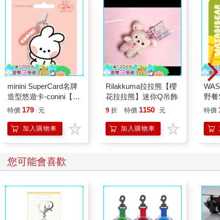
minini SuperCard名牌
Rilakkuma拉拉熊【櫻
WAS
造型悠遊卡-conini【受
花拉拉熊】迷你Q吊飾
野餐S
託代銷】
黃芥
179
1150
特價
元
9
折
特價
元
特價
加入購物車
加入購物車
您可能會喜歡