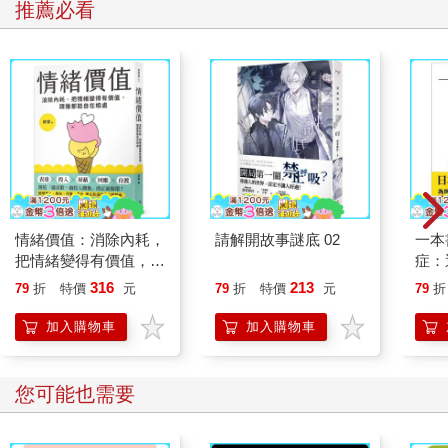
推薦必看
情緒價值：消除內耗，
請解開故事謎底 02
一本
把情緒變得有價值，跟
症：
誰都能自在相處
開大
316
213
79
折
特價
元
79
折
特價
元
79
折
人也
的3
加入購物車
加入購物車
您可能也需要