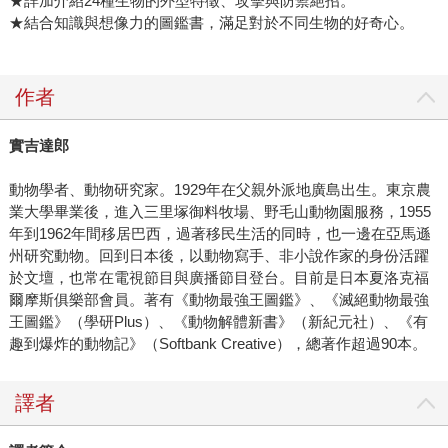
★詳加介紹24種生物的外型特徵、攻擊與防禦絕招。
★結合知識與想像力的圖鑑書，滿足對於不同生物的好奇心。
作者
實吉達郎
動物學者、動物研究家。1929年在父親外派地廣島出生。東京農
業大學畢業後，進入三里塚御料牧場、野毛山動物園服務，1955
年到1962年間移居巴西，過著移民生活的同時，也一邊在亞馬遜
州研究動物。回到日本後，以動物寫手、非小說作家的身份活躍
於文壇，也常在電視節目與廣播節目登台。目前是日本夏洛克福
爾摩斯俱樂部會員。著有《動物最強王圖鑑》、《滅絕動物最強
王圖鑑》（學研Plus）、《動物解體新書》（新紀元社）、《有
趣到爆炸的動物記》（Softbank Creative），總著作超過90本。
譯者