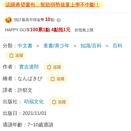
認購希望書包，幫助弱勢孩童上學不中斷！
10
預計最高可得金幣
點
?
100累1點 4點抵1元
HAPPY GO享
折抵無上限
分類：
中文書
＞
童書/青少年
＞
知識/百科
＞
百科
追蹤
作者：
實吉達郎
追蹤
繪者：
なんばきび
追蹤
譯者：
許郁文
出版社：
幼福文化
追蹤
出版日：
2021/11/01
適讀年齡：
7~10歲適讀