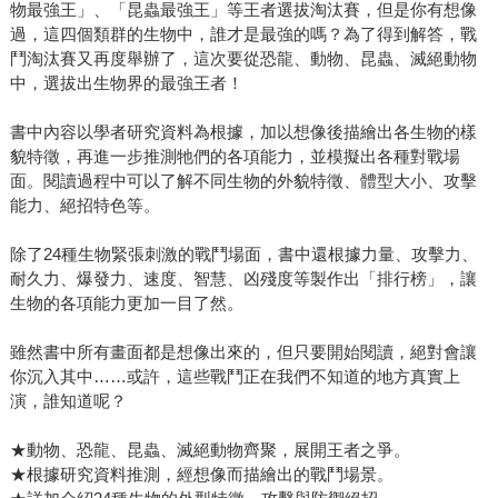
物最強王」、「昆蟲最強王」等王者選拔淘汰賽，但是你有想像
過，這四個類群的生物中，誰才是最強的嗎？為了得到解答，戰
鬥淘汰賽又再度舉辦了，這次要從恐龍、動物、昆蟲、滅絕動物
中，選拔出生物界的最強王者！
書中內容以學者研究資料為根據，加以想像後描繪出各生物的樣
貌特徵，再進一步推測牠們的各項能力，並模擬出各種對戰場
面。閱讀過程中可以了解不同生物的外貌特徵、體型大小、攻擊
能力、絕招特色等。
除了24種生物緊張刺激的戰鬥場面，書中還根據力量、攻擊力、
耐久力、爆發力、速度、智慧、凶殘度等製作出「排行榜」，讓
生物的各項能力更加一目了然。
雖然書中所有畫面都是想像出來的，但只要開始閱讀，絕對會讓
你沉入其中……或許，這些戰鬥正在我們不知道的地方真實上
演，誰知道呢？
★動物、恐龍、昆蟲、滅絕動物齊聚，展開王者之爭。
★根據研究資料推測，經想像而描繪出的戰鬥場景。