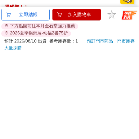
提醒您！！
金石堂及銀行均不會請您操作ATM! 如接獲電話要求您前往
立即結帳
加入購物車
ATM提款機，請不要聽從指示，以免受騙上當！
※ 下方點圖前往本月金石堂強力推薦
※ 2026夏季暢銷展-幼福2書75折
退換貨須知：
**提醒您，鑑賞期不等於試用期，退回商品須為全新狀態**
預計 2026/08/10 出貨
參考庫存量：1
預訂門市商品
門市庫存
大量採購
依據「消費者保護法」第19條及行政院消費者保護處公告之
「通訊交易解除權合理例外情事適用準則」，以下商品購買
後，除商品本身有瑕疵外，將不提供7天的猶豫期：
易於腐敗、保存期限較短或解約時即將逾期。（如：生
鮮食品）
依消費者要求所為之客製化給付。（客製化商品）
報紙、期刊或雜誌。（含MOOK、外文雜誌）
經消費者拆封之影音商品或電腦軟體。
非以有形媒介提供之數位內容或一經提供即為完成之線
上服務，經消費者事先同意始提供。（如：電子書、電
子雜誌、下載版軟體、虛擬商品…等）
已拆封之個人衛生用品。（如：內衣褲、刮鬍刀、除毛
刀…等）