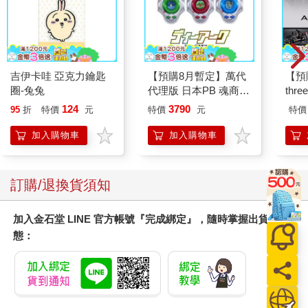
吉伊卡哇 亞克力鑰匙
【預購8月暫定】萬代
【預
圈-兔兔
代理版 日本PB 魂商店
thr
限定 數碼寶貝 D-ARK
VA 
124
3790
95
折
特價
元
特價
元
特價
25周年彩色進化版
阿斯拉
SIR
加入購物車
加入購物車
訂購/退換貨須知
加入金石堂 LINE 官方帳號『完成綁定』，隨時掌握出貨動
態：