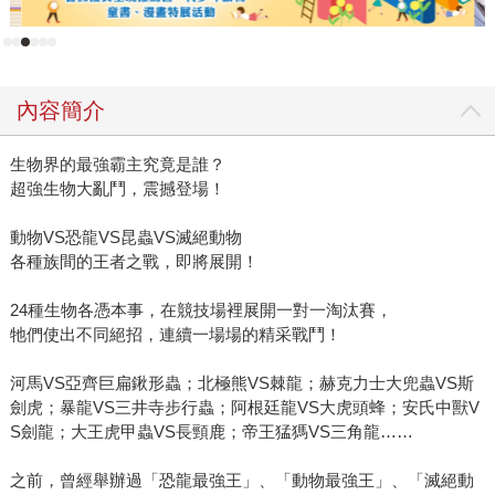
內容簡介
生物界的最強霸主究竟是誰？
超強生物大亂鬥，震撼登場！
動物VS恐龍VS昆蟲VS滅絕動物
各種族間的王者之戰，即將展開！
24種生物各憑本事，在競技場裡展開一對一淘汰賽，
牠們使出不同絕招，連續一場場的精采戰鬥！
河馬VS亞齊巨扁鍬形蟲；北極熊VS棘龍；赫克力士大兜蟲VS斯
劍虎；暴龍VS三井寺步行蟲；阿根廷龍VS大虎頭蜂；安氏中獸V
S劍龍；大王虎甲蟲VS長頸鹿；帝王猛獁VS三角龍……
之前，曾經舉辦過「恐龍最強王」、「動物最強王」、「滅絕動