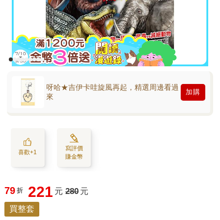
呀哈★吉伊卡哇旋風再起，精選周邊看過
加購
來
寫評價
喜歡+1
賺金幣
221
79
折
元
280
元
買整套