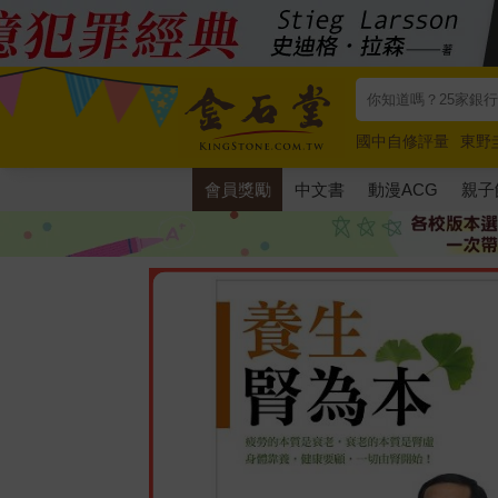
國中自修評量
東野
唯紅花綻放
奧德賽
會員獎勵
中文書
動漫ACG
親子