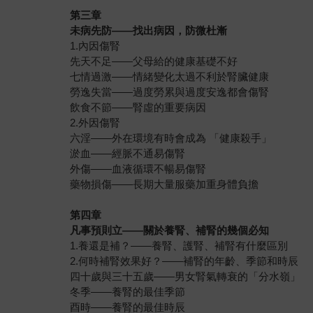
第三章
未病先防
——
找出病因，防微杜漸
1.內因傷腎
先天不足——父母給的健康基礎不好
七情過激——情緒變化太過不利於腎臟健康
勞逸失當——過度勞累與過度安逸都會傷腎
飲食不節——腎虛的重要病因
2.外因傷腎
六淫——外在環境有時會成為 「健康殺手」
淤血——經脈不通易傷腎
外傷——血液循環不暢易傷腎
藥物損傷——長期大量服藥加重身體負擔
第四章
凡事預則立
——
關於養腎、補腎的幾個必知
1.養還是補？——養腎、護腎、補腎有什麼區別
2.何時補腎效果好？——補腎的年齡、季節和時辰
四十歲與三十五歲——男女腎氣轉衰的「分水嶺」
冬季——養腎的最佳季節
酉時——養腎的最佳時辰