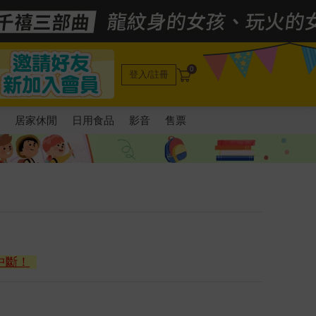
0
登入/註冊
電
居家休閒
日用食品
影音
售票
中斷！