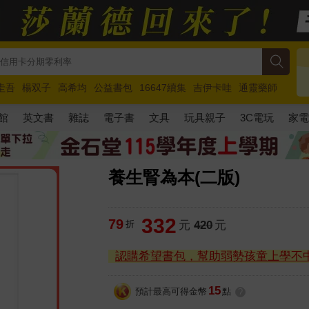
圭吾
楊双子
高希均
公益書包
16647續集
吉伊卡哇
通靈藥師
路邊攤新作
馬斯克
玩具總動員5
超慢跑
館
英文書
雜誌
電子書
文具
玩具親子
3C電玩
家
養生腎為本(二版)
332
79
折
元
420
元
認購希望書包，幫助弱勢孩童上學不
15
預計最高可得金幣
點
?