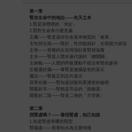
第一章
腎在生命中的地位
——
先天之本
1.腎是身體裡的「米缸」
2.腎對生命有什麼意義
主藏——腎是儲存生命基本物質的「倉庫」
主性與生殖——腎好，性功能就好，生殖能力就強
主骨——骨骼的生長與強壯靠腎精滋養
主水——腎是人體水液代謝的「總開關」
主納氣——人體的呼吸運動不能沒有腎的參與
生髓通於腦——養腎是健腦益智的基石
藏志——腎氣足則志向遠大
其華在髮——腎知道頭髮烏黑濃密的秘密
開竅於耳——腎精是耳朵的「助聽器」
開竅於二陰——腎是二便的「大管家」
第二章
我腎虛嗎？
——
發現腎虛，知己知彼
1.知道腎虛有哪些類型
腎陽虛——畏寒怕冷為主要特徵