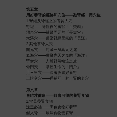
第五章
用好養腎的經絡和穴位
——
敲腎經，用穴位
1.腎經及腎經上的養腎大穴
腎經——身體裡的養腎「百寶箱」
湧泉穴——補腎固元的「長壽穴」
太溪穴——彙聚腎經元氣的「長江」
2.其他養腎大穴
關元穴——封藏一身真元之處
氣海穴——彙聚先天之氣的「海洋」
腎俞穴——人體腎氣輸注之處
命門穴——掌控生命的「門戶」
足三里穴——調養脾胃好養腎
三陰交穴——通補肝、脾、腎的名穴
第六章
會吃才健康
——
隨處可得的養腎食物
1.常見養腎食物
逢黑必補——黑色食物好養腎
鹹入腎——鹹味食物善養腎