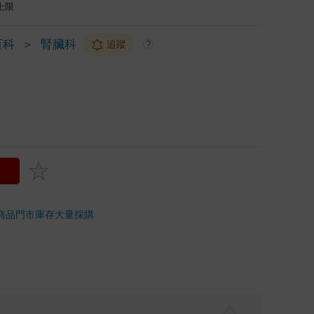
上限
百科
＞
腎臟科
追蹤
?
商品
門市庫存
大量採購