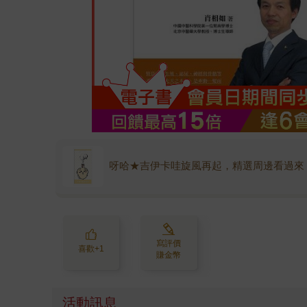
呀哈★吉伊卡哇旋風再起，精選周邊看過來
寫評價
喜歡+1
賺金幣
活動訊息