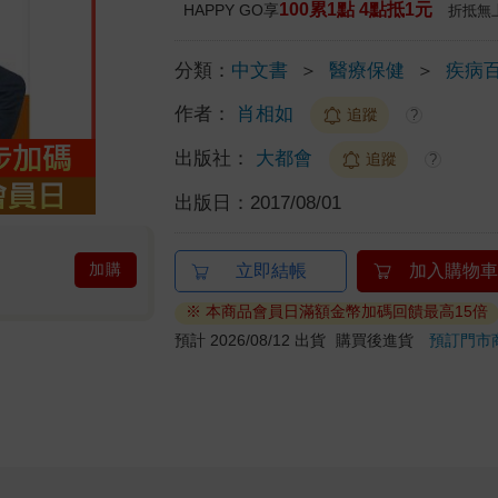
100累1點 4點抵1元
HAPPY GO享
折抵無
分類：
中文書
＞
醫療保健
＞
疾病
作者：
肖相如
追蹤
?
出版社：
大都會
追蹤
?
出版日：
2017/08/01
加購
立即結帳
加入購物車
※ 本商品會員日滿額金幣加碼回饋最高15倍
預計 2026/08/12 出貨
購買後進貨
預訂門市