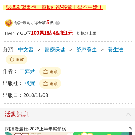
認購希望書包，幫助弱勢孩童上學不中斷！
5
預計最高可得金幣
點
?
100累1點 4點抵1元
HAPPY GO享
折抵無上限
分類：
中文書
＞
醫療保健
＞
舒壓養生
＞
養生法
追蹤
作者：
王弈尹
追蹤
出版社：
樸實
追蹤
出版日：
2010/11/08
活動訊息
閱讀漫遊錄-2026上半年暢銷榜
2