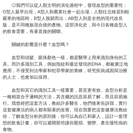
◎我們可以從人類文明的演化過程中，發現血型的重要性：
O型人最早出現；A型人和農業社會一起出場；人類往北移居到較
嚴寒的地區時，B型人脫穎而出；AB型人則是全然的現代改良
版，是不同種族混合後的產物。這部演化史，與今日各種血型人
的飲食需要，有著直接的關聯。
關鍵的影響是什麼？血型嗎？
血型和頭髮、眼珠顏色一樣，都是醫學上用來識別身份的工
具。而許多識別工具，例如指紋和最近發現的DNA，都被廣泛地
應用，不僅受到法學家和犯罪學家的青睞，研究疾病成因與治療
的人士，也會加以採用。
血型和其它的識別工具一樣重要，甚至更有效。血型分析是
一種相當合乎邏輯的方法，其含藏的訊息容易了解，而且容易施
行。我曾經把這套方法，教給許多醫生，他們後來告訴我，實行
這套健康法的病人都有顯著的改善。現在我要把這套健康法教給
你，了解血型分析的原則後，你可以為自己和家人，設計一套理
想的飲食計畫，你可以避開那些讓你厭煩、變胖、產生慢性病的
食物。