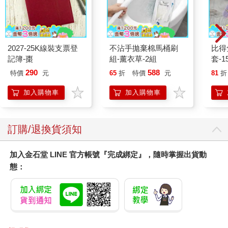
2027-25K線裝支票登
不沾手拋棄棉馬桶刷
比得
記簿-棗
組-薰衣草-2組
套-1
入
290
588
特價
元
65
折
特價
元
81
折
加入購物車
加入購物車
訂購/退換貨須知
加入金石堂 LINE 官方帳號『完成綁定』，隨時掌握出貨動
態：