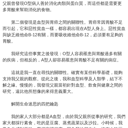
父親曾發現O型病人善於消化肉類與蛋白質，而這些都是需要更
多胃酸來幫助消化的食物。
第二個發現是血型與胃癌之間的關聯性。胃癌常因胃酸不足
而引起，它和惡性貧血一樣，都容易出現在A型人身上。惡性貧血
與缺乏維他命B-12有關，而要吸收維他命B-12，必須要有足夠的
胃酸。
我研究這些事實之後發現：O型人容易罹患與胃酸過多有關
的疾病，但相反的，A型人卻容易罹患與胃酸不足有關的病症。
這就是我一直在尋找的關聯性。確實有某些科學基礎，能夠
支持我父親的觀察。從此之後，我和血型科學及人類學，結下不
解之緣。慢慢的，我發現父親當初針對血型、飲食與健康之間的
研究，遠比他所想像的來得意義重大。
解開生命迷思的四把鑰匙
我的家人大部分都是A血型，由於我父親所從事的研究，我們
家大都採行素食，吃的是豆腐、蒸煮蔬菜以及沙拉。小時候，我