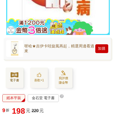
呀哈★吉伊卡哇旋風再起，精選周邊看過
加購
來
寫評價
電子書
喜歡+1
賺金幣
?
紙本平裝
金石堂 電子書
198
9
折
元
220
元