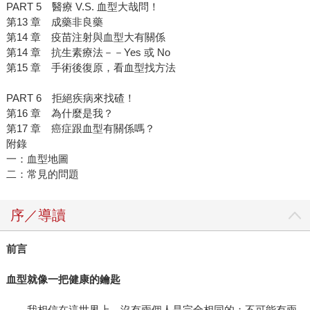
PART 5 醫療 V.S. 血型大哉問！
第13 章 成藥非良藥
第14 章 疫苗注射與血型大有關係
第14 章 抗生素療法－－Yes 或 No
第15 章 手術後復原，看血型找方法
PART 6 拒絕疾病來找碴！
第16 章 為什麼是我？
第17 章 癌症跟血型有關係嗎？
附錄
一：血型地圖
二：常見的問題
序／導讀
前言
血型就像一把健康的鑰匙
我相信在這世界上，沒有兩個人是完全相同的；不可能有兩