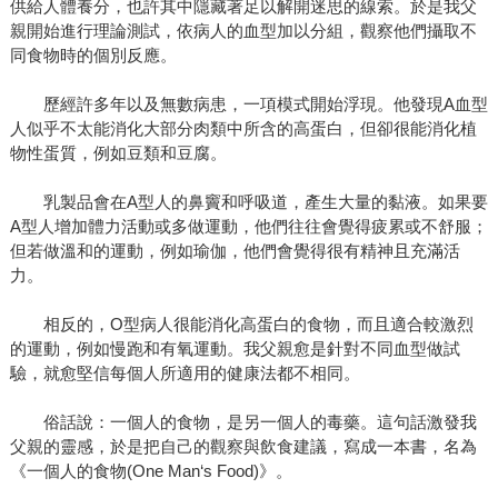
供給人體養分，也許其中隱藏著足以解開迷思的線索。於是我父
親開始進行理論測試，依病人的血型加以分組，觀察他們攝取不
同食物時的個別反應。
歷經許多年以及無數病患，一項模式開始浮現。他發現A血型
人似乎不太能消化大部分肉類中所含的高蛋白，但卻很能消化植
物性蛋質，例如豆類和豆腐。
乳製品會在A型人的鼻竇和呼吸道，產生大量的黏液。如果要
A型人增加體力活動或多做運動，他們往往會覺得疲累或不舒服；
但若做溫和的運動，例如瑜伽，他們會覺得很有精神且充滿活
力。
相反的，O型病人很能消化高蛋白的食物，而且適合較激烈
的運動，例如慢跑和有氧運動。我父親愈是針對不同血型做試
驗，就愈堅信每個人所適用的健康法都不相同。
俗話說：一個人的食物，是另一個人的毒藥。這句話激發我
父親的靈感，於是把自己的觀察與飲食建議，寫成一本書，名為
《一個人的食物(One Man‘s Food)》。