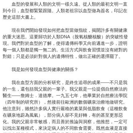
血型的發展和人類的文明一樣久遠。從人類的最初文明一直
到今日，血型都緊緊跟隨。人類老祖宗以血型做為簽名，印記在
歷史這部大書上。
現在我們開始發現如何把血型當做指紋，揭開許多有關健康
的重大迷思。這要歸功於人類DNA（脫氧核醣核酸）的突破性發
現。我們對於血型的了解，使得遺傳科學又向前邁進一步，證明
每一個人類都是獨一無二的。生活方式與飲食習慣並沒有絕對的
對錯；只是必須針對個人的遺傳特性，做出正確的選擇罷了。
我是如何發現血型與健康的關係？
我在血型方面的分析研究，是終生追尋的成果——不只是我
的一生，還包括我父親的一輩子。我父親是一位提倡自然療法的
醫生——詹姆士．達德摩。一九五七年，他畢業於自然療法學院
（四年制的研究所），然後前往歐洲的數個礦泉治療地做研究。
他注意到，雖然許多病人實行嚴格的素菜與低脂飲食（這種飲食
在礦泉地蔚為風氣），部分病人卻不見好轉，有的甚至更形惡
化。我的父親非常敏感，而且善於推論與洞察，他推想，一定可
以找出某種模式，來決定病人的不同飲食需要。既然血液是直接