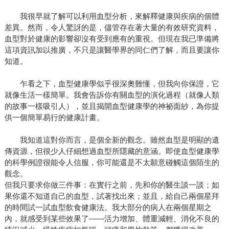
我很早就了解可以利用血型分析，來解釋健康與疾病的個體
差異。然而，令人驚訝的是，儘管存在著大量的有效研究資料，
血型對於健康的影響卻沒有受到應有的重視。但現在我已準備將
這項資訊加以推廣，不只是讓醫學界的同仁們了解，而且要讓你
知道。
乍看之下，血型健康學似乎很深奧難懂，但我向你保證，它
就像生活一樣簡單。我會告訴你有關血型的演化過程（就像人類
的故事一樣吸引人），並且揭開血型健康學的神祕面紗，為你提
供一個簡單易行的健康計畫。
我知道這對你而言，是個全新的觀念。雖然血型是明顯的遺
傳資源，但很少人仔細想過血型所隱藏的意涵。即使血型健康學
的科學例證很能令人信服，你可能還是不太願意碰觸這個陌生的
觀念。
但我只要求你做三件事：在實行之前，先和你的醫生談一談；如
果你還不知道自己的血型，試著找出來；並且，給自己兩個星拜
的時間試一試血型飲食健康法。我大部分的病人在兩個星期之
內，就感受到某些效果了——活力增加、體重減輕、消化不良的