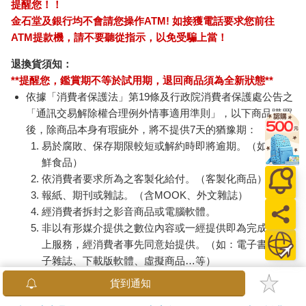
提醒您！！
金石堂及銀行均不會請您操作ATM! 如接獲電話要求您前往
ATM提款機，請不要聽從指示，以免受騙上當！
退換貨須知：
**提醒您，鑑賞期不等於試用期，退回商品須為全新狀態**
依據「消費者保護法」第19條及行政院消費者保護處公告之
「通訊交易解除權合理例外情事適用準則」，以下商品購買
後，除商品本身有瑕疵外，將不提供7天的猶豫期：
易於腐敗、保存期限較短或解約時即將逾期。（如：生
鮮食品）
依消費者要求所為之客製化給付。（客製化商品）
報紙、期刊或雜誌。（含MOOK、外文雜誌）
經消費者拆封之影音商品或電腦軟體。
非以有形媒介提供之數位內容或一經提供即為完成之線
上服務，經消費者事先同意始提供。（如：電子書、電
子雜誌、下載版軟體、虛擬商品…等）
已拆封之個人衛生用品。（如：內衣褲、刮鬍刀、除毛
貨到通知
刀…等）