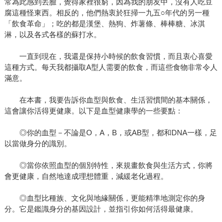
常為此感到丟臉，覺得家裡很窮，因為我的朋友中，沒有人吃豆
腐這種怪東西。相反的，他們熱衷於狂掃一九五○年代的另一種
「飲食革命」；吃的都是漢堡、熱狗、炸薯條、棒棒糖、冰淇
淋，以及各式各樣的蘇打水。
一直到現在，我還是保持小時候的飲食習慣，而且衷心喜愛
這種方式。每天我都攝取A型人需要的飲食，而這些食物非常令人
滿意。
在本書，我要告訴你血型與飲食、生活習慣間的基本關係，
這會讓你活得更健康。以下是血型健康學的一些要點：
◎你的血型－不論是O，A，B，或AB型，都和DNA一樣，足
以當做身分的識別。
◎當你依照血型的個別特性，來規畫飲食與生活方式，你將
會更健康，自然地達成理想體重，減緩老化過程。
◎血型比種族、文化與地緣關係，更能精準地測定你的身
分。它是鑑識身分的基因設計，並指引你如何活得最健康。