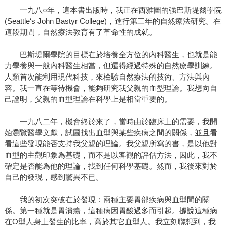
一九八○年，這本書出版時，我正在西雅圖的強巴斯堤爾學院
(Seattle‘s John Bastyr College)，進行第三年的自然療法研究。在
這段期間，自然療法教育有了革命性的成就。
巴斯堤爾學院的目標在於培養全方位的內科醫生，也就是能
力學養與一般內科醫生相當，但還得經過特殊的自然療學訓練。
人類首次能利用現代科技，來檢驗自然療法的技術、方法與內
容。我一直在等待機會，能夠研究我父親的血型理論。我想向自
己證明，父親的血型理論在科學上是相當重要的。
一九八二年，機會終於來了，當時由於臨床上的需要，我開
始瀏覽醫學文獻，試圖找出血型與某些疾病之間的關係，並且看
看這些發現能否支持我父親的理論。我父親所寫的書，是以他對
血型的主觀印象為基礎，而不是以客觀的評估方法，因此，我不
確定是否能為他的理論，找到任何科學基礎。然而，我後來對於
自己的發現，感到驚異不已。
我的初次突破在於發現：兩種主要胃部疾病與血型間的關
係。第一種就是胃潰瘍，這種病因胃酸過多而引起。據說這種病
在O型人身上發生的比率，高於其它血型人。我立刻聯想到，我