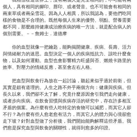
個人，具有相同的腳印、唇印、或者聲音。也不可能會有相同的
兩束草或者兩朵雪花。因為人人相異，所以我認為，要他們吃同
樣的食物是不合理的。既然每個人生來的優勢、弱點、營養需要
都不同，那麼維持健康或治療疾病的唯一方法，就是配合病人的
個別需要。－－詹姆士．達德摩
你的血型就像一把鑰匙，能夠揭開健康、疾病、長壽、活力
與情緒耐力的迷思。血型決定一個人的疾病抵抗力、該吃什麼食
物，以及如何運動。血型也會影響精力旺盛與否、燃燒卡路里的
效率、對壓力的情緒反應，甚至會左右人格。
把血型與飲食行為放在一起討論，聽起來似乎過於前衛，但
其實是頗有道理的。人生之路不外乎兩個方向：健康與疾病。但
長久以來，我們卻不太了解，究竟什麼原因會引我們走向健康，
或者步向疾病。在飲食習慣與疾病存活的研究中，存在許多相互
矛盾的個案。為什麼有些人吃特定的食物可以減肥，而其它人卻
不行？為什麼有些人愈老愈有活力，而其它人的體力與心境卻愈
走下坡？針對血型做了分析後，我們開始能夠解釋這些矛盾。我
們愈是探究血型與飲食的關聯性，就得到愈多的印證。