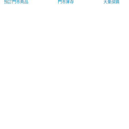
若非上列種類商品，均享有到貨7天的猶豫期（含例假
預訂門市商品
門市庫存
大量採購
日）。
辦理退換貨時，商品（組合商品恕無法接受單獨退貨）必須
是您收到商品時的原始狀態（包含商品本體、配件、贈品、
保證書、所有附隨資料文件及原廠內外包裝…等），請勿直
接使用原廠包裝寄送，或於原廠包裝上黏貼紙張或書寫文
字。
退回商品若無法回復原狀，將請您負擔回復原狀所需費用，
嚴重時將影響您的退貨權益。