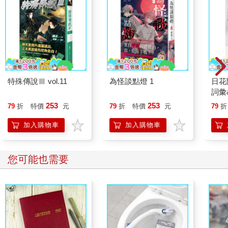
特殊傳說Ⅲ vol.11
為怪談點燈 1
日花
詞彙
253
253
79
折
特價
元
79
折
特價
元
79
折
加入購物車
加入購物車
您可能也需要