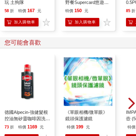
玩 土狗隊
野餐Supercard悠遊卡-
0.5
芥末熊【受託代銷】
桃(限
167
150
58
折
特價
元
特價
元
85
折
加入購物車
加入購物車
您可能會喜歡
德國Alpecin-強健髮根
《單眼相機/微單眼》
IM
控油無矽靈咖啡因洗髮
鏡頭保護濾鏡
壺 (
凝露375ml/瓶-C1強健
IMU
1169
199
73
折
特價
元
特價
元
特價
髮根(護髮洗髮精/男士