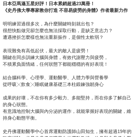
日本亞馬遜五星好評！日本累銷超過23萬冊！
《史丹佛大學專家教你打造 不容易疲勞的身體》作者最新力作
明明練習過很多次，為什麼關鍵時刻就出包？
很想快點做完卻怎麼也無法採取行動，是缺乏意志力？
遭遇挫折怎麼樣也無法重新振作，是個性太軟弱？
表現難免有高低起伏，最大的敵人是疲勞！
關鍵在同步訓練大腦與身體，有效代謝壓力與疲勞，
不積累負面情緒，任何狀態下都能穩穩的有好表現！
結合腦科學、心理學、運動醫學、人體力學與營養學
從呼吸╳飲食╳睡眠健康基礎三本柱鍛鍊強韌身心
成果的好壞，不在你有多少毅力、多能堅持，而在你多了解自己
的身心狀態。
有意識地控制大腦與內分泌的運作，就能掌握好表現的關鍵，維
持身心動態平衡。
史丹佛運動醫學中心首席運動防護師山田知生，擁有超過19年的