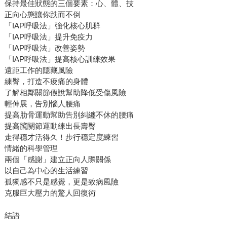
保持最佳狀態的三個要素：心、體、技
正向心態讓你跌而不倒
「IAP呼吸法」強化核心肌群
「IAP呼吸法」提升免疫力
「IAP呼吸法」改善姿勢
「IAP呼吸法」提高核心訓練效果
遠距工作的隱藏風險
練臀，打造不痠痛的身體
了解相鄰關節假說幫助降低受傷風險
輕伸展，告別惱人腰痛
提高肋骨運動幫助告別糾纏不休的腰痛
提高髖關節運動練出長壽臀
走得穩才活得久！步行穩定度練習
情緒的科學管理
兩個「感謝」建立正向人際關係
以自己為中心的生活練習
孤獨感不只是感覺，更是致病風險
克服巨大壓力的驚人回復術
結語