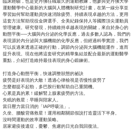
臨床經驗，也是史丹佛任職最久的運動教練，他參與史丹佛大學
運動醫學中心最新的大腦與人體機制研究計畫，在第一線分享並
學習如何幫助運動員快速消除疲勞、持續表現卓越的方法，更用
這套方法幫助現役金牌選手、全美紀錄保持人等國際頂尖運動員
管理健康。研究發現，持續維持卓越表現的關鍵，來自於身心的
動態平衡──大腦與內分泌的化學反應，過去多數人認為，我們的
表現源於內分泌與大腦機能的化學反應，但經過科學實證，我們
可以反過來透過正確的行動，調節內分泌與大腦機能運作，進而
提升表現。現在他將這套研究的精華集結並配合最新的運動醫學
重點，介紹打造維持最佳表現的身心鍛鍊術。
打造身心動態平衡，快速調整狀態的祕訣
疲勞是好表現的大敵！透過心律檢視是否慢性疲勞了
怎麼都提不起勁，多巴胺行動幫助自己重開機。
心累是真的累！緩解腎上腺素疲勞的方法。
失眠的救星：早睡與陪家人。
當日壓力當日消的「IAP呼吸法」。
久坐、腰酸背痛救星！運用相鄰關節假說打造靈活下半身。
沒時間運動的效率運動策略。
居家避疫後遺症，憂鬱、焦慮的日光自我回復法。