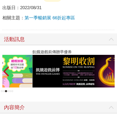
出版日：
2022/08/31
相關主題：
第一季暢銷展 66折起專區
活動訊息
飢餓遊戲前傳贈早優券
讀
內容簡介