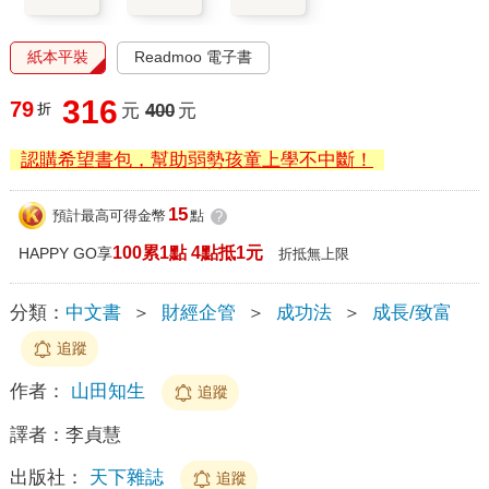
紙本平裝
Readmoo 電子書
316
79
折
元
400
元
認購希望書包，幫助弱勢孩童上學不中斷！
15
預計最高可得金幣
點
?
100累1點 4點抵1元
HAPPY GO享
折抵無上限
分類：
中文書
＞
財經企管
＞
成功法
＞
成長/致富
追蹤
作者：
山田知生
追蹤
譯者：
李貞慧
出版社：
天下雜誌
追蹤