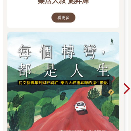
樂活大叔 施昇輝
看更多