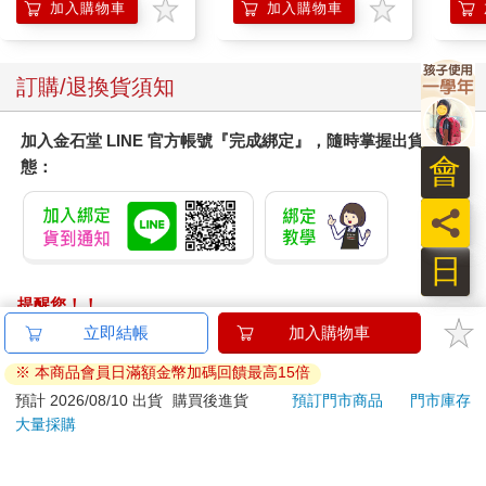
調理頭皮洗髮液/0矽靈
加入購物車
加入購物車
滋潤洗頭髮水/一般髮
質適用)
訂購/退換貨須知
加入金石堂 LINE 官方帳號『完成綁定』，隨時掌握出貨動
會
態：
員
日
提醒您！！
金石堂及銀行均不會請您操作ATM! 如接獲電話要求您前往
立即結帳
加入購物車
ATM提款機，請不要聽從指示，以免受騙上當！
※ 本商品會員日滿額金幣加碼回饋最高15倍
退換貨須知：
預計 2026/08/10 出貨
購買後進貨
預訂門市商品
門市庫存
大量採購
**提醒您，鑑賞期不等於試用期，退回商品須為全新狀態**
依據「消費者保護法」第19條及行政院消費者保護處公告之
「通訊交易解除權合理例外情事適用準則」，以下商品購買