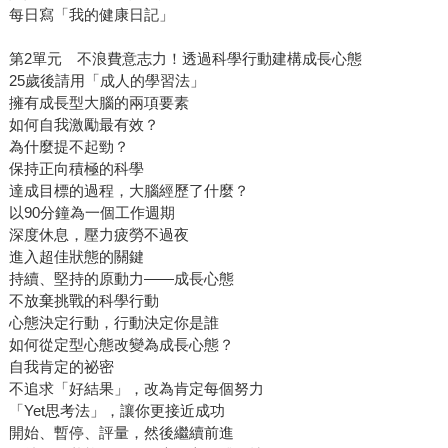
每日寫「我的健康日記」
第2單元 不浪費意志力！透過科學行動建構成長心態
25歲後請用「成人的學習法」
擁有成長型大腦的兩項要素
如何自我激勵最有效？
為什麼提不起勁？
保持正向積極的科學
達成目標的過程，大腦經歷了什麼？
以90分鐘為一個工作週期
深度休息，壓力疲勞不過夜
進入超佳狀態的關鍵
持續、堅持的原動力——成長心態
不放棄挑戰的科學行動
心態決定行動，行動決定你是誰
如何從定型心態改變為成長心態？
自我肯定的祕密
不追求「好結果」，改為肯定每個努力
「Yet思考法」，讓你更接近成功
開始、暫停、評量，然後繼續前進