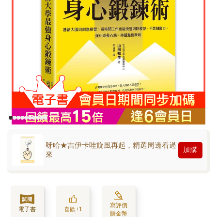
呀哈★吉伊卡哇旋風再起，精選周邊看過
加購
來
寫評價
電子書
喜歡+1
賺金幣