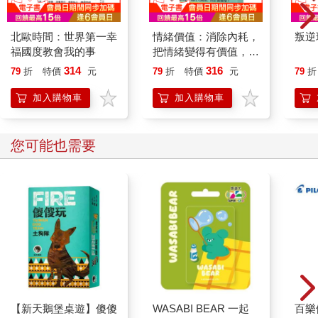
北歐時間：世界第一幸
情緒價值：消除內耗，
叛逆
福國度教會我的事
把情緒變得有價值，跟
誰都能自在相處
314
316
79
折
特價
元
79
折
特價
元
79
折
加入購物車
加入購物車
您可能也需要
【新天鵝堡桌遊】傻傻
WASABI BEAR 一起
百樂