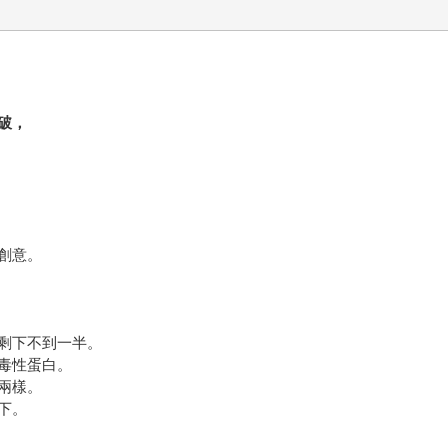
破，
創意。
剩下不到一半。
毒性蛋白。
兩樣。
下。