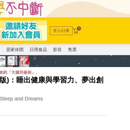
0
登入/註冊
電
居家休閒
日用食品
影音
售票
效的『大腦升級術』。
新版)：睡出健康與學習力、夢出創
 Sleep and Dreams