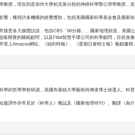
授，現在則是加州大學柏克萊分校的神經科學暨心理學教授，並創立「人類
影響，獲得許多機構的經費獎助，包括美國國家科學基金會及國家衛
。
接受各大媒體訪談，包括CBS「60分鐘」、國家地理頻道、美國公
級聯賽的睡眠顧問，以及Fitbit智慧手環公司的科學顧問，目前身兼
登上Amazon網站、《紐約時報》、《星期日泰晤士報》暢銷書榜
科學的哲學學程研讀，英國布萊頓大學藝術與傳達博士候選人。科普
短篇譯作亦常見於《科學人》雜誌及《國家地理特刊》。翻譯《為什