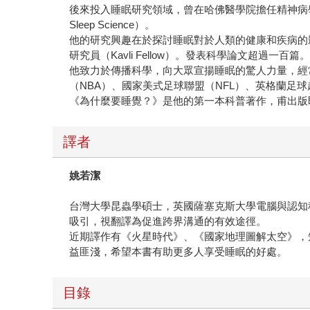
後來投入睡眠研究領域，曾在哈佛醫學院擔任精神病學教
Sleep Science）。
他的研究興趣在於探討睡眠對於人類的健康和疾病的
研究員（Kavli Fellow）。發表科學論文超過一百篇
他致力於傳播科學，向大眾宣揚睡眠的驚人力量，經常
（NBA）、國家美式足球聯盟（NFL）、英格蘭足球超
《為什麼要睡覺？》是他的第一本科普著作，甫出版即
譯者
姚若潔
台灣大學昆蟲學碩士，英國薩塞克斯大學電腦與認知
吸引，視翻譯為促進跨界溝通的有效途徑。
近期譯作有《火星時代》、《國家地理圖解太空》，
益匪淺，希望本書有助更多人享受睡眠的好處。
目錄