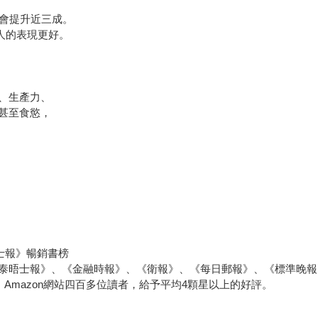
分會提升近三成。
人的表現更好。
、生產力、
甚至食慾，
士報》暢銷書榜
泰晤士報》、《金融時報》、《衛報》、《每日郵報》、《標準晚報
者、Amazon網站四百多位讀者，給予平均4顆星以上的好評。