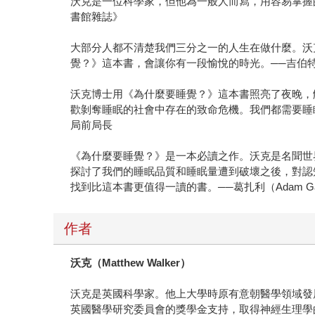
沃克是一位科學家，但他為一般人而寫，用容易掌握
書館雜誌》
大部分人都不清楚我們三分之一的人生在做什麼。沃
覺？》這本書，會讓你有一段愉悅的時光。──吉伯特（D
沃克博士用《為什麼要睡覺？》這本書照亮了夜晚，
歡剝奪睡眠的社會中存在的致命危機。我們都需要睡眠，
局前局長
《為什麼要睡覺？》是一本必讀之作。沃克是名聞世
探討了我們的睡眠品質和睡眠量遭到破壞之後，對認
找到比這本書更值得一讀的書。──葛扎利（Adam G
作者
沃克（Matthew Walker）
沃克是英國科學家。他上大學時原有意朝醫學領域發
英國醫學研究委員會的獎學金支持，取得神經生理學