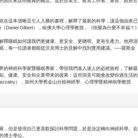
的類比來說明複雜的概念。這對企業主、教育工作者、家長、政府官
克在這本清晰且引人入勝的書裡，解釋了最新的科學，讓這個由來已
aniel Gilbert），哈佛大學心理學教授，《快樂為什麼不幸福？
解釋睡眠如何讓我們更健康、更安全、更聰明、更有生產力。他用清
每一位讀者都能從沃克博士的見解中找到實用建議。──羅斯金（Mark 
界的神經科學家暨睡眠專家，帶領我們進入迷人的必經旅程，了解最
知、健康、安全和企業帶來的後果；這些洞見可能會改變你過生活的
azzaley），加州大學舊金山分校神經學、心理學暨精神病學教授
展，但是發現自己更喜歡探討科學問題，於是決定轉向神經科學。在
的博士學位。