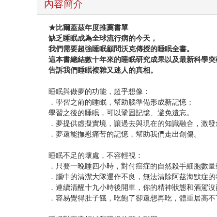
內容簡介
★比爾蓋茲年度推薦書單
缺乏睡眠成為全球流行病的今天，
我們需要超強睡眠顧問沃克傳授的睡眠全書。
這本書總結數十年來的睡眠研究成果以及最新科學突
告訴我們睡眠複雜又迷人的真相。
睡眠與做夢的功能，超乎想像：
．學習之前的睡眠，幫助腦準備形成新記憶；
學習之後的睡眠，可以鞏固記憶、避免遺忘。
．夢提供虛擬實境，讓過去與現在的知識融合，激發
．夢還能撫慰痛苦的記憶，幫助我們走出創傷。
睡眠不足的壞處，不容輕視：
．只要一晚睡四小時，對付癌症的自然殺手細胞數量
．腦中的清潔大隊運作不良，無法清除阿茲海默症的
．連續清醒十九小時後開車，你的精神狀態和酒駕沒
．容易覺得肚子餓，吃飽了卻還想再吃，體重居高不