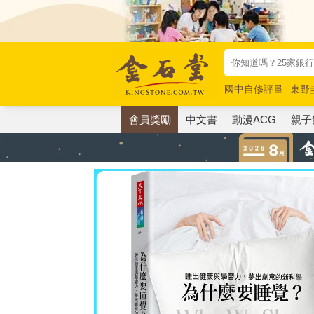
國中自修評量
東野
唯紅花綻放
奧德賽
會員獎勵
中文書
動漫ACG
親子