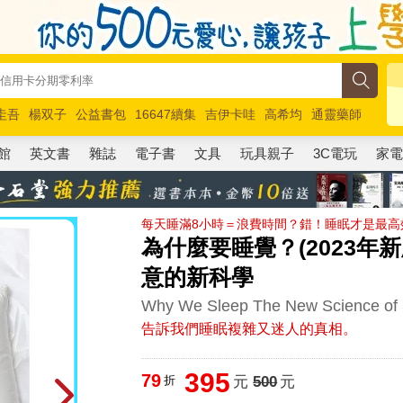
圭吾
楊双子
公益書包
16647續集
吉伊卡哇
高希均
通靈藥師
路邊攤新作
馬斯克
玩具總動員5
超慢跑
館
英文書
雜誌
電子書
文具
玩具親子
3C電玩
家
每天睡滿8小時＝浪費時間？錯！睡眠才是最高
為什麼要睡覺？(2023年
意的新科學
Why We Sleep The New Science of
告訴我們睡眠複雜又迷人的真相。
395
79
折
元
500
元