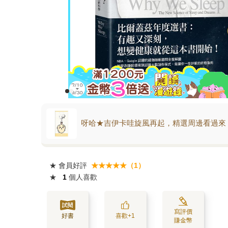
呀哈★吉伊卡哇旋風再起，精選周邊看過來
★
會員好評
★★★★★（1）
★
1
個人喜歡
寫評價
好書
喜歡+1
賺金幣