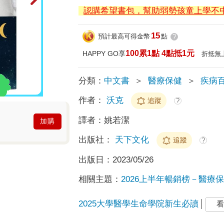
認購希望書包，幫助弱勢孩童上學不
15
預計最高可得金幣
點
?
100累1點 4點抵1元
HAPPY GO享
折抵無
分類：
中文書
＞
醫療保健
＞
疾病
作者：
沃克
追蹤
?
譯者：
姚若潔
加購
出版社：
天下文化
追蹤
?
出版日：
2023/05/26
相關主題：
2026上半年暢銷榜－醫療保健
2025大學醫學生命學院新生必讀
看