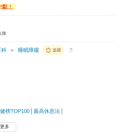
中斷！
上限
百科
＞
睡眠障礙
追蹤
?
榜TOP100
最高休息法
更多