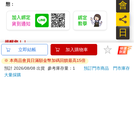
會
態：
員
日
提醒您！！
金石堂及銀行均不會請您操作ATM! 如接獲電話要求您前往
ATM提款機，請不要聽從指示，以免受騙上當！
退換貨須知：
**提醒您，鑑賞期不等於試用期，退回商品須為全新狀態**
依據「消費者保護法」第19條及行政院消費者保護處公告之
「通訊交易解除權合理例外情事適用準則」，以下商品購買
後，除商品本身有瑕疵外，將不提供7天的猶豫期：
易於腐敗、保存期限較短或解約時即將逾期。（如：生
鮮食品）
依消費者要求所為之客製化給付。（客製化商品）
報紙、期刊或雜誌。（含MOOK、外文雜誌）
經消費者拆封之影音商品或電腦軟體。