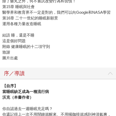
除了藥丸之外，何不嘗試改變行為和習慣！
第15章 睡眠與社會
醫學界和教育界不一定是對的，我們可以向Google和NASA學習
第16章 二十一世紀的睡眠新願景
運用各種力量改造睡眠
結語 睡，還是不睡
這是個好問題
附錄 健康睡眠的十二項守則
致謝
圖片出處
序／導讀
【自序】
當睡眠缺乏成為一種流行病
沃克（本書作者）
你自認過去一週睡眠充足嗎？
你還記得上一次不用鬧鐘就醒來、不用喝咖啡就感到神清氣爽，