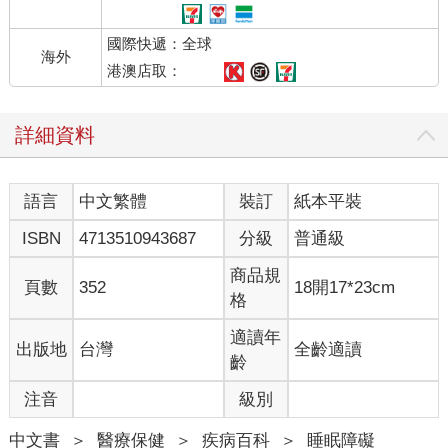
中一個稱為海馬迴（hippocampus）的區域捕捉下來。記住那些
基於事實的訊息，也就是多數人認為的課本式學習，例如記住某
國際快遞：全球
人的名字、新的電話號碼、自己把車停在哪裡，過程中海馬迴會
海外
吸取這些流過的經驗，並把細節連結在一起。
港澳店取：
海馬迴是腦中長得像手指的長形構造，你的大腦有兩個海馬迴，
兩側各有一個，那裡是新記憶的短期儲存處，也就是暫時儲存訊
詳細資料
息的地方。可惜海馬迴的儲存容量是有限的，就像相機的底片膠
卷，或者用更與時俱進的比喻來說，就像USB隨身碟。一旦超過
儲存容量，你就可能無法吸收更多訊息，或者新記憶必須覆蓋過
語言
中文繁體
裝訂
紙本平裝
另一筆記憶，這種情況稱為干擾遺忘（interference forgetting），
同樣糟糕。
ISBN
4713510943687
分級
普通級
那麼，腦又如何處理這種記憶容量問題？好些年前，我的研究團
隊想知道睡眠是否藉由檔案轉移的機制，來解決儲存空間不足的
商品規
頁數
352
18開17*23cm
問題。或許睡眠把腦中新近獲得的記憶搬到長期儲存地點，藉此
格
釋出短期記憶的儲存空間，所以我們醒來後學習新事物的能力又
恢復了。
適讀年
出版地
台灣
全齡適讀
齡
白天小睡幫助記憶
注音
級別
我們先用白天的小睡來測試這個理論。我們徵召了一群健康的年
輕成人，隨機分配到午睡組和不睡組。中午時，所有參與者都要
中文書
＞
醫療保健
＞
疾病百科
＞
睡眠障礙
經歷一段嚴酷的學習過程（記住一百張人臉與名字的配對），目