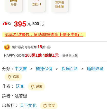
寫評價
好書
喜歡+1
賺金幣
395
79
折
元
500
元
認購希望書包，幫助弱勢孩童上學不中斷！
15
預計最高可得金幣
點
?
100累1點 4點抵1元
HAPPY GO享
折抵無上限
分類：
中文書
＞
醫療保健
＞
疾病百科
＞
睡眠障礙
追蹤
作者：
沃克
追蹤
譯者：
姚若潔
出版社：
天下文化
追蹤