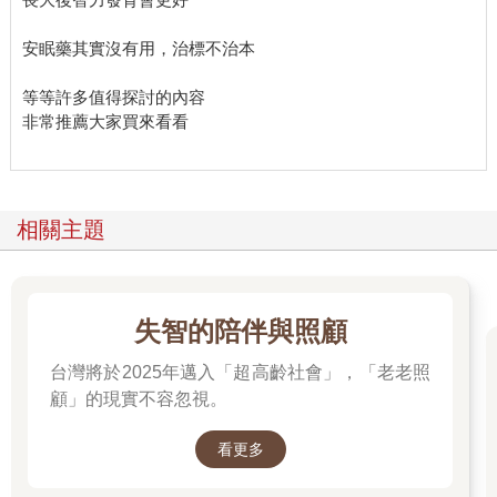
的恢復也愈好。重要的是，睡眠紡錘波並不能預測那個人本身的
學習能力。若是個人天生的學習能力只和紡錘波密切相關，這樣
安眠藥其實沒有用，治標不治本
的結果會有些無趣。而實際上，睡眠紡錘波能預測的是睡前和睡
後學習能力的差別，也就是學習能力的補充程度。
等等許多值得探討的內容
更令人驚嘆的是，當我們分析睡眠紡錘波這種急促的電活動時，
非常推薦大家買來看看
也觀察到異常穩定反覆的電流，在整個腦中以一百到兩百毫秒的
間隔重複發生。這個脈衝持續在海馬迴（儲存空間有限的短期記
憶體）和皮質（長期儲存記憶的大型硬碟）之間來回。直到此
時，我們才開始認識到睡眠在安靜面貌底下祕密進行的電流運
相關主題
輸：把事實記憶從暫時的儲存裝置（海馬迴）搬移到長期的保險
庫（皮質）。這個過程中，睡眠開心的清理海馬迴，幫短期訊息
儲存處清出許多可用空間。學習者醒來，昨天的經歷已經轉移到
較為長久的安全儲存處，海馬迴能夠再次容納新資訊。在嶄新的
失智的陪伴與照顧
一天，他們可以再度開始學習新的事實。
那次實驗之後，我們及其他研究團隊也對夜間睡眠進行同樣的研
台灣將於2025年邁入「超高齡社會」，「老老照
究，發現同樣的結果：一個人在夜裡的睡眠紡錘波愈多，第二天
顧」的現實不容忽視。
學習能力的恢復程度也愈好。
（摘錄自本書第6章）
看更多