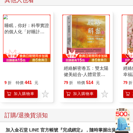
其他人也看
睡眠，你好：科學實證
經絡解密卷五：雙太陽
經絡
的個人化「好睡計
健美組合-人體背景最
幸福
畫」，重設你的生理時
雄厚的護衛官小腸經＋
母-
441
514
9
折
特價
元
79
折
特價
元
79
折
鐘，找回優質睡眠
膀胱經
加入購物車
加入購物車
訂購/退換貨須知
加入金石堂 LINE 官方帳號『完成綁定』，隨時掌握出貨動