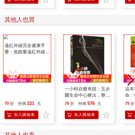
其他人也買
遠紅外線完全健康手
一小時自癒奇蹟：五步
這本
冊：低能量遠紅外線照
驟生命中心療法，整合
命：
射療法
身體智慧，改寫生命故
醫師
221
576
79
折
特價
元
79
折
特價
元
79
折
事
陷，
略
加入購物車
加入購物車