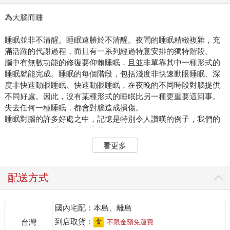
為大腦而睡
睡眠並非不清醒。睡眠遠勝於不清醒。夜間的睡眠精緻複雜，充
滿活躍的代謝過程，而且有一系列經過特意安排的獨特階段。
腦中有無數功能的修復要仰賴睡眠，且並非單靠其中一種形式的
睡眠就能完成。睡眠的每個階段，包括淺度非快速動眼睡眠、深
度非快速動眼睡眠、快速動眼睡眠，在夜晚的不同時段對腦提供
不同好處。因此，沒有某種形式的睡眠比另一種更重要這回事。
失去任何一種睡眠，都會對腦造成損傷。
睡眠對腦的許多好處之中，記憶是特別令人讚嘆的例子，我們的
了解也最多。睡眠有助記憶已一再獲得證實：在學習之前的睡
眠，幫助你的腦準備形成新記憶；在學習之後的睡眠，可鞏固記
看更多
憶、避免遺忘。
學習之前先睡飽，把學習能力補充好
配送方式
在學習前的睡眠，能夠讓我們從頭產生新記憶的能力重新振作，
國內宅配：本島、離島
而且這件事每天晚上都在進行。我們醒著的時候，不管有意無
意，腦隨時在獲取並消化新訊息，這些稍縱即逝的記憶，會由腦
到店取貨：
台灣
不限金額免運費