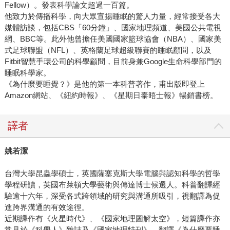
Fellow）。發表科學論文超過一百篇。
他致力於傳播科學，向大眾宣揚睡眠的驚人力量，經常接受各大
媒體訪談，包括CBS「60分鐘」、國家地理頻道、美國公共電視
網、BBC等。此外他曾擔任美國國家籃球協會（NBA）、國家美
式足球聯盟（NFL）、英格蘭足球超級聯賽的睡眠顧問，以及
Fitbit智慧手環公司的科學顧問，目前身兼Google生命科學部門的
睡眠科學家。
《為什麼要睡覺？》是他的第一本科普著作，甫出版即登上
Amazon網站、《紐約時報》、《星期日泰晤士報》暢銷書榜。
譯者
姚若潔
台灣大學昆蟲學碩士，英國薩塞克斯大學電腦與認知科學的哲學
學程研讀，英國布萊頓大學藝術與傳達博士候選人。科普翻譯經
驗逾十六年，深受各式跨領域的研究與溝通所吸引，視翻譯為促
進跨界溝通的有效途徑。
近期譯作有《火星時代》、《國家地理圖解太空》，短篇譯作亦
常見於《科學人》雜誌及《國家地理特刊》。翻譯《為什麼要睡