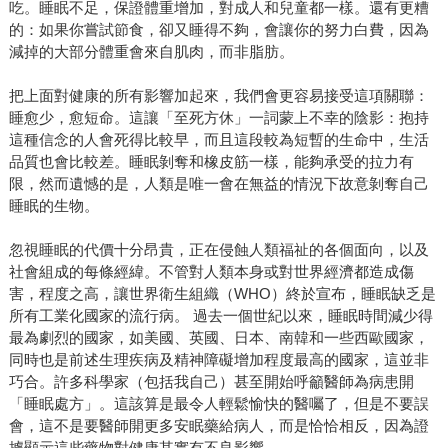
吃。睡眠不足，保證體重增加，對成人和兒童都一樣。還有更糟
的：如果你嘗試節食，卻又睡得不夠，會讓你的努力白費，因為
減掉的大部分體重會來自肌肉，而非脂肪。
把上面對健康的所有影響加起來，我們會更容易接受這項關聯：
睡愈少，愈短命。這讓「至死方休」一詞蒙上不幸的陰影：抱持
這種信念的人會死得比較早，而且這段較為短暫的生命中，生活
品質也會比較差。睡眠剝奪和橡皮筋一樣，能夠承受的拉力有
限，然而遺憾的是，人類是唯一會在無益的情況下故意剝奪自己
睡眠的生物。
忽視睡眠的代價十分昂貴，正在侵蝕人類福祉的各個面向，以及
社會組成的每條經緯。不管對人類本身或對世界經濟都造成傷
害，程度之高，讓世界衛生組織（WHO）終於宣布，睡眠缺乏是
所有工業化國家的流行病。 過去一個世紀以來，睡眠時間減少得
最為劇烈的國家，如美國、英國、日本、南韓和一些西歐國家，
同時也是前述生理疾病及精神障礙增加程度最高的國家，這並非
巧合。許多科學家（包括我自己）甚至開始呼籲醫師為病患開
「睡眠處方」。這該算是最令人輕鬆愉快的醫囑了，但是不要誤
會，這不是要醫師開更多安眠藥給病人，而是恰恰相反，因為證
據顯示這些藥物對健康其實有不良影響。