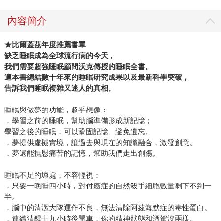
內容簡介
★比爾蓋茲年度推薦書單
缺乏睡眠成為全球流行病的今天，
我們需要超強睡眠顧問沃克傳授的睡眠全書。
這本書總結數十年來的睡眠研究成果以及最新科學突破，
告訴我們睡眠複雜又迷人的真相。
睡眠與做夢的功能，超乎想像：
．學習之前的睡眠，幫助腦準備形成新記憶；
學習之後的睡眠，可以鞏固記憶、避免遺忘。
．夢提供虛擬實境，讓過去與現在的知識融合，激發創意。
．夢還能撫慰痛苦的記憶，幫助我們走出創傷。
睡眠不足的壞處，不容輕視：
．只要一晚睡四小時，對付癌症的自然殺手細胞數量剩下不到一
半。
．腦中的清潔大隊運作不良，無法清除阿茲海默症的毒性蛋白。
．連續清醒十九小時後開車，你的精神狀態和酒駕沒兩樣。