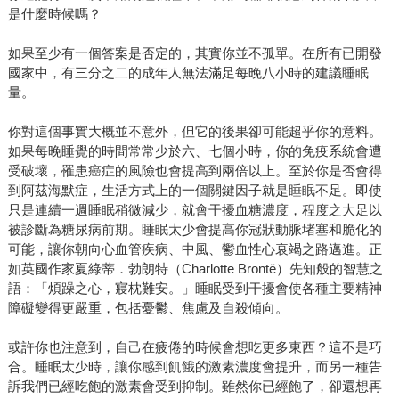
是什麼時候嗎？
如果至少有一個答案是否定的，其實你並不孤單。在所有已開發
國家中，有三分之二的成年人無法滿足每晚八小時的建議睡眠
量。
你對這個事實大概並不意外，但它的後果卻可能超乎你的意料。
如果每晚睡覺的時間常常少於六、七個小時，你的免疫系統會遭
受破壞，罹患癌症的風險也會提高到兩倍以上。至於你是否會得
到阿茲海默症，生活方式上的一個關鍵因子就是睡眠不足。即使
只是連續一週睡眠稍微減少，就會干擾血糖濃度，程度之大足以
被診斷為糖尿病前期。睡眠太少會提高你冠狀動脈堵塞和脆化的
可能，讓你朝向心血管疾病、中風、鬱血性心衰竭之路邁進。正
如英國作家夏綠蒂．勃朗特（Charlotte Brontë）先知般的智慧之
語：「煩躁之心，寢枕難安。」睡眠受到干擾會使各種主要精神
障礙變得更嚴重，包括憂鬱、焦慮及自殺傾向。
或許你也注意到，自己在疲倦的時候會想吃更多東西？這不是巧
合。睡眠太少時，讓你感到飢餓的激素濃度會提升，而另一種告
訴我們已經吃飽的激素會受到抑制。雖然你已經飽了，卻還想再