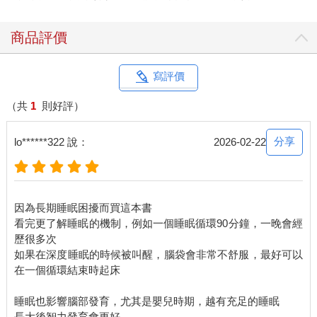
的在於增加海馬迴的負擔。一如預期，兩組參與者的表現相當。
之後，午睡組在睡眠實驗室進行九十分鐘的午睡，頭皮上貼著電
商品評價
極，測量睡眠狀態。而不睡組在實驗室中保持清醒，從事輕鬆的
活動，例如上網瀏覽或玩桌遊。當天傍晚六點時，所有參與者再
次進行密集的學習，嘗試把更多新資訊塞入短期儲存空間（記住
寫評價
另外一百張臉孔與名字的配對）。
我們想弄清楚的問題很簡單：人腦的學習能力是否隨著一天中持
（共
1
則好評）
續醒著的時間而衰退？如果是的話，睡覺是否能扭轉這種記憶體
逐漸飽和的效應，修復學習能力？
分享
lo******322 說：
2026-02-22
那些整天醒著的人，即使專注力維持穩定（透過注意力與反應時
間的測試來確認），學習能力卻明顯變差。相對的，午睡過的人
成績明顯較好，而且記住事實的能力實際上還提升了。這兩組人
在傍晚六點的表現差異並不小，午睡組的學習成果贏了20%。
因為長期睡眠困擾而買這本書
看完更了解睡眠的機制，例如一個睡眠循環90分鐘，一晚會經
睡眠紡錘波可以恢復學習能力
歷很多次
我們觀察到睡眠能騰出記憶空間，幫助腦恢復學習能力，於是想
如果在深度睡眠的時候被叫醒，腦袋會非常不舒服，最好可以
進一步尋找是睡眠中的什麼因素促成這種修復。
在一個循環結束時起床
午睡組的腦波分析給了我們答案。記憶力的恢復與較淺的非快速
動眼第二期有關，特別是其中的睡眠紡錘波，也就是一種急促而
睡眠也影響腦部發育，尤其是嬰兒時期，越有充足的睡眠
有力的腦波。如果在小睡時有愈多睡眠紡錘波，醒來後學習能力
長大後智力發育會更好