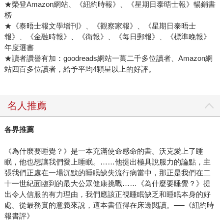
★榮登Amazon網站、《紐約時報》、《星期日泰晤士報》暢銷書
榜
★《泰晤士報文學增刊》、《觀察家報》、《星期日泰晤士
報》、《金融時報》、《衛報》、《每日郵報》、《標準晚報》
年度選書
★讀者讚譽有加：goodreads網站一萬二千多位讀者、Amazon網
站四百多位讀者，給予平均4顆星以上的好評。
名人推薦
各界推薦
《為什麼要睡覺？》是一本充滿使命感命的書。沃克愛上了睡
眠，他也想讓我們愛上睡眠。……他提出極具說服力的論點，主
張我們正處在一場沉默的睡眠缺失流行病當中，那正是我們在二
十一世紀面臨到的最大公眾健康挑戰……《為什麼要睡覺？》提
出令人信服的有力理由，我們應該正視睡眠缺乏和睡眠本身的好
處。從最務實的意義來說，這本書值得在床邊閱讀。──《紐約時
報書評》