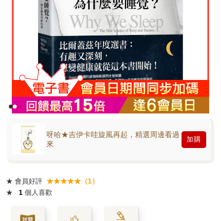
呀哈★吉伊卡哇旋風再起，精選周邊看過
加購
來
★
會員好評
★★★★★（1）
★
1
個人喜歡