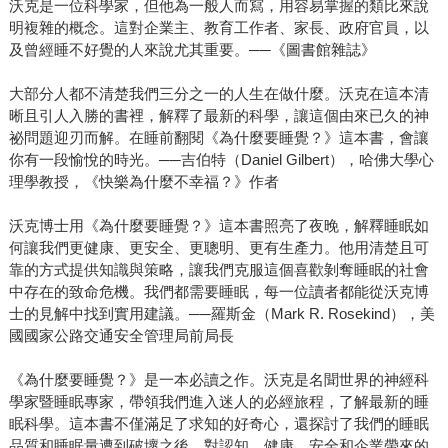
沃克是一位科學家，但他為一般人而寫，用容易掌握的類比來說
明複雜的概念。這對企業主、教育工作者、家長、政府官員，以
及曾經睡不好覺的人來說尤其重要。──《圖書館雜誌》
大部分人都不清楚我們三分之一的人生在做什麼。沃克在這本清
晰且引人入勝的書裡，解釋了最新的科學，讓這個由來已久的神
祕問題迎刃而解。在睡前翻閱《為什麼要睡覺？》這本書，會讓
你有一段愉悅的時光。──吉伯特（Daniel Gilbert），哈佛大學心
理學教授，《快樂為什麼不幸福？》作者
沃克博士用《為什麼要睡覺？》這本書照亮了夜晚，解釋睡眠如
何讓我們更健康、更安全、更聰明、更有生產力。他用清楚且可
靠的方式提供知識與策略，讓我們克服這個喜歡剝奪睡眠的社會
中存在的致命危機。我們都需要睡眠，每一位讀者都能從沃克博
士的見解中找到實用建議。──羅斯金（Mark R. Rosekind），美
國國家公路交通安全管理局前局長
《為什麼要睡覺？》是一本必讀之作。沃克是名聞世界的神經科
學家暨睡眠專家，帶領我們進入迷人的必經旅程，了解最新的睡
眠科學。這本書不僅滿足了求知的好奇心，還探討了我們的睡眠
品質和睡眠量遭到破壞之後，對認知、健康、安全和企業帶來的