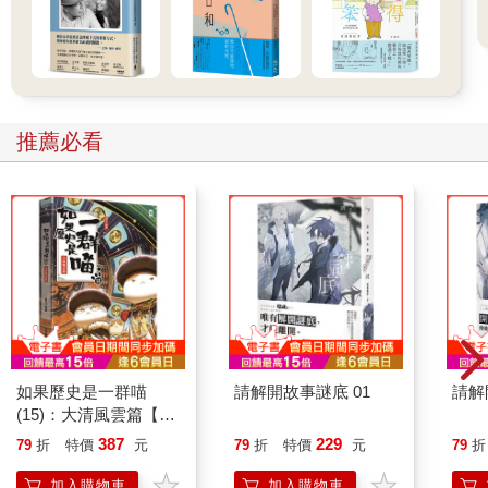
推薦必看
如果歷史是一群喵
請解開故事謎底 01
請解
(15)：大清風雲篇【萌
貓漫畫學歷史】
387
229
79
折
特價
元
79
折
特價
元
79
折
加入購物車
加入購物車