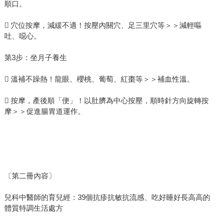
順口。
 穴位按摩，減緩不適！按壓內關穴、足三里穴等＞＞減輕嘔
吐、噁心。
第3步：坐月子養生
 溫補不躁熱！龍眼、櫻桃、葡萄、紅棗等＞＞補血性溫。
 按摩，產後順「便」！以肚臍為中心按壓，順時針方向旋轉按
摩＞＞促進腸胃道運作。
〔第二冊內容〕
兒科中醫師的育兒經：39個抗疹抗敏抗流感、吃好睡好長高高的
體質特調生活處方