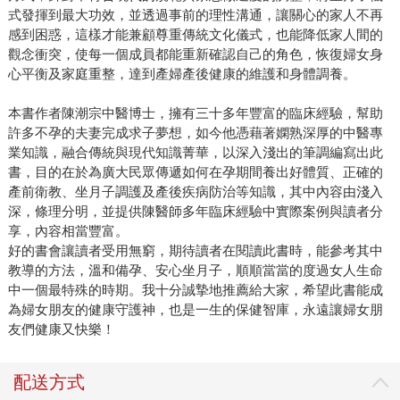
式發揮到最大功效，並透過事前的理性溝通，讓關心的家人不再
感到困惑，這樣才能兼顧尊重傳統文化儀式，也能降低家人間的
觀念衝突，使每一個成員都能重新確認自己的角色，恢復婦女身
心平衡及家庭重整，達到產婦產後健康的維護和身體調養。
本書作者陳潮宗中醫博士，擁有三十多年豐富的臨床經驗，幫助
許多不孕的夫妻完成求子夢想，如今他憑藉著嫻熟深厚的中醫專
業知識，融合傳統與現代知識菁華，以深入淺出的筆調編寫出此
書，目的在於為廣大民眾傳遞如何在孕期間養出好體質、正確的
產前衛教、坐月子調護及產後疾病防治等知識，其中內容由淺入
深，條理分明，並提供陳醫師多年臨床經驗中實際案例與讀者分
享，內容相當豐富。
好的書會讓讀者受用無窮，期待讀者在閱讀此書時，能參考其中
教導的方法，溫和備孕、安心坐月子，順順當當的度過女人生命
中一個最特殊的時期。我十分誠摯地推薦給大家，希望此書能成
為婦女朋友的健康守護神，也是一生的保健智庫，永遠讓婦女朋
友們健康又快樂！
配送方式