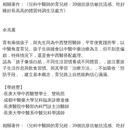
相關著作：《兒科中醫師的育兒經：39個抗疹抗敏抗流感、吃好
睡好長高高的體質特調生活處方》
余兆蕙
育有兩個孩子，與先生同為中西雙照醫師，平常便實踐所學，以
中醫角度育兒。孩子生病雖會以中醫中藥治療為主，但不刻意偏
頗，特殊情況下，還是會中西醫搭配處理。
認為「孩子像張白紙，不同生活習慣養成不同體質」，故注重孩
子生活作息與飲食習慣。與其學習「治療方法」，不如吸收「預
防手段」，建立基本概念，育兒路上自然能夠信心滿滿。
【學經歷】
‧長庚大學中西醫雙學士、雙執照
‧成都中醫藥大學兒科臨床診療進修
‧長庚醫院中醫部內科門診主治醫師
‧長庚大學中醫系中醫兒科學講師
相關著作：《兒科中醫師的育兒經：39個抗疹抗敏抗流感、吃好