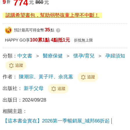
774
9
折
元
860
元
認購希望書包，幫助弱勢孩童上學不中斷！
35
預計最高可得金幣
點
?
100累1點 4點抵1元
HAPPY GO享
折抵無上限
分類：
中文書
＞
醫療保健
＞
懷孕/育兒
＞
孕婦須知
追蹤
作者：
陳潮宗、黃子玶、余兆蕙
追蹤
出版社：
新手父母
追蹤
出版日：
2024/09/28
相關主題：
【這本書金實在】2026第一季暢銷展_城邦66折起