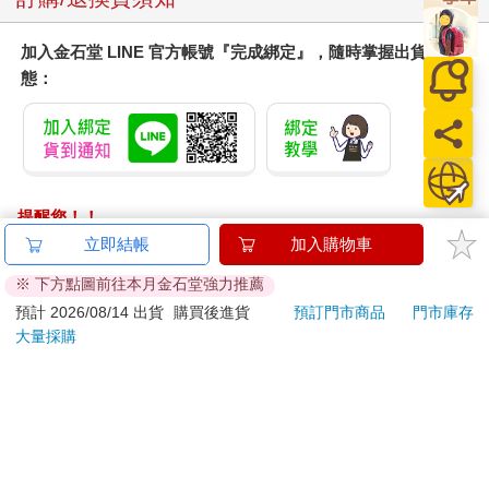
加入金石堂 LINE 官方帳號『完成綁定』，隨時掌握出貨動
態：
提醒您！！
金石堂及銀行均不會請您操作ATM! 如接獲電話要求您前往
立即結帳
加入購物車
ATM提款機，請不要聽從指示，以免受騙上當！
※ 下方點圖前往本月金石堂強力推薦
退換貨須知：
預計 2026/08/14 出貨
購買後進貨
預訂門市商品
門市庫存
大量採購
**提醒您，鑑賞期不等於試用期，退回商品須為全新狀態**
依據「消費者保護法」第19條及行政院消費者保護處公告之
「通訊交易解除權合理例外情事適用準則」，以下商品購買
後，除商品本身有瑕疵外，將不提供7天的猶豫期：
易於腐敗、保存期限較短或解約時即將逾期。（如：生
鮮食品）