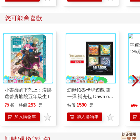
您可能會喜歡
小書痴的下剋上：漢娜
幻獸帕魯卡牌遊戲 第
幸運
蘿蕾貴族院五年級生Ⅱ
一彈 補充包 Dawn of
195
Palpagos（日文版一
253
1590
79
折
特價
元
特價
元
180
盒）
加入購物車
加入購物車
訂購/退換貨須知