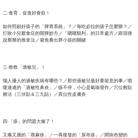
二‧食育，促進好食欲！
如何照顧好孩子的「脾胃系統」？／每吃必拉的孩子怎麼辦？／
打敗小兒厭食症的開脾妙方／「嗯嗯順利」的日常處方／跟宿便
說掰掰的推拿法／避免養出胖小孩的關鍵
三‧救救「過敏兒」！
惱人擾人的過敏疾病有哪些？／那些過敏兒最好要留意的事／噴
嚏連連的「過敏性鼻炎」／咳不停，小心是氣喘發作／穴位敷貼
療法（三伏貼＆三九貼）／異位性皮膚炎
四‧「疹」的問題大條了！
又癢又腫的「蕁麻疹」／一再復發的「尿布疹」／聞病色變的