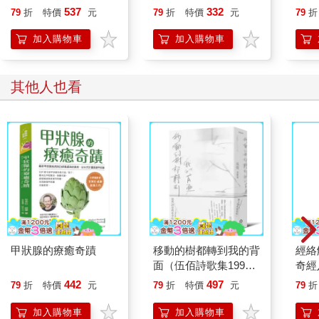
537
332
79
折
特價
元
79
折
特價
元
79
折
加入購物車
加入購物車
其他人也看
甲狀腺的療癒奇蹟
移動的樹都轉到我的背
經絡
面（伍佰詩歌集1990–
奇經
2026）
天之
442
497
79
折
特價
元
79
折
特價
元
79
折
世之
加入購物車
加入購物車