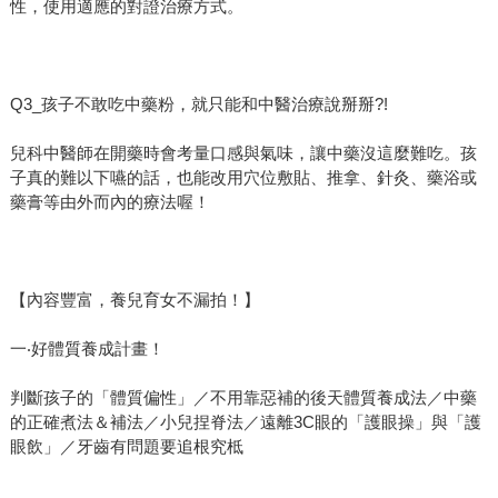
性，使用適應的對證治療方式。
Q3_孩子不敢吃中藥粉，就只能和中醫治療說掰掰?!
兒科中醫師在開藥時會考量口感與氣味，讓中藥沒這麼難吃。孩
子真的難以下嚥的話，也能改用穴位敷貼、推拿、針灸、藥浴或
藥膏等由外而內的療法喔！
【內容豐富，養兒育女不漏拍！】
一‧好體質養成計畫！
判斷孩子的「體質偏性」／不用靠惡補的後天體質養成法／中藥
的正確煮法＆補法／小兒捏脊法／遠離3C眼的「護眼操」與「護
眼飲」／牙齒有問題要追根究柢