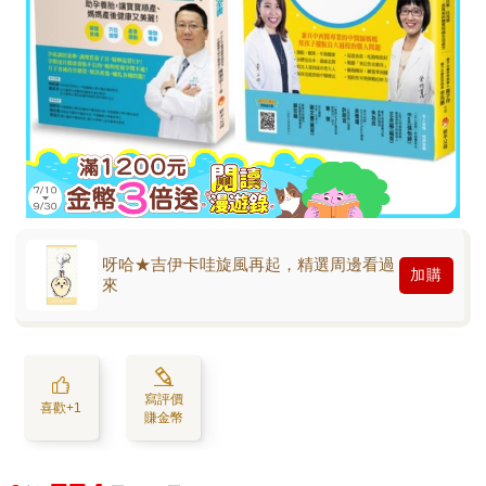
呀哈★吉伊卡哇旋風再起，精選周邊看過
加購
來
寫評價
喜歡+1
賺金幣