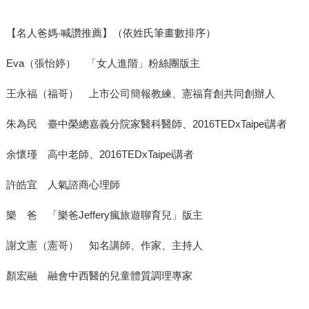
【名人爸媽‧喊讚推薦】（依姓氏筆畫數排序）
Eva（張怡婷） 「女人進階」粉絲團版主
王永福（福哥） 上市公司簡報教練、憲福育創共同創辦人
朱為民 臺中榮總嘉義分院家醫科醫師、2016TEDxTaipei講者
余懷瑾 高中老師、2016TEDxTaipei講者
許皓宜 人氣諮商心理師
樂 爸 「樂爸Jeffery瘋旅遊聊育兒」版主
謝文憲（憲哥） 知名講師、作家、主持人
顏宏融 融會中西醫的兒童體質調理專家