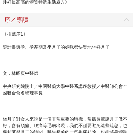
睡好長高高的體質特調生活處方》
序／導讀
〔推薦序1〕
讓計畫懷孕、孕產期及坐月子的媽咪都快樂地坐好月子
文．林昭庚中醫師
中央研究院院士／中國醫藥大學中醫系講座教授／中醫師公會全
國聯合會名譽理事長
坐月子對女人來說是一個非常重要的時機，常聽長輩說月子做不
好，會有頭痛、腰痛等毛病出現，我們不僅要避免這些疏忽，也
要趁著坐月子的時間，將生產前的一些毛病袪除，也能將身體調