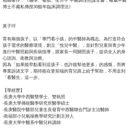
相關著作：《備孕、養胎、坐月子 中醫調理照護全書：權威中醫
博士不藏私傳授30餘年臨床調理法》
黃子玶
育有兩個孩子。以「專門看小孩」的中醫師為職志。為打造符合
孩子需求的醫療環境，創立「悅兒中醫」，並針對兒童與青少年
進行中醫照顧與疾病指導，跟家長一同關照孩子，提供全人的身
心諮詢、衛教與治療。
因為「如果能早點看到這孩子，也許能幫他更多」的感慨，而將
專業訴諸文字，期待能在更前端的育兒路上給予幫助，不用走到
「看醫生」這一步。
【學經歷】
‧長庚大學中西醫雙學士、雙執照
‧長庚大學傳統醫學研究所醫學碩士
‧長庚醫院中醫部兒童生長發育中西醫聯合門診主治醫師
‧衛福部小兒氣喘教學研究計劃主持人
‧長庚大學中醫系中醫兒科講師