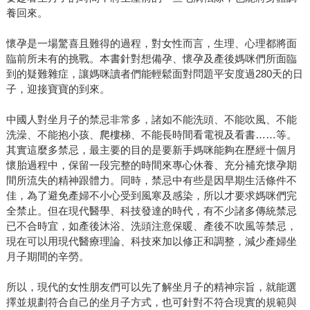
養回來。
懷孕是一場驚喜且難得的過程，對女性而言，生理、心理都將面
臨前所未有的挑戰。本書針對想備孕、懷孕及產後媽咪們所面臨
到的疑難雜症，讓媽咪讀者們能輕鬆面對問題平安度過280天的日
子，迎接寶寶的到來。
中國人對坐月子的禁忌非常多，諸如不能洗頭、不能吹風、不能
洗澡、不能抱小孩、爬樓梯、不能長時間看電視及看書……等。
其實這麼多禁忌，最主要的目的是要新手媽咪能夠在歷經十個月
懷胎過程中，保留一段完整的時間來專心休養、充分補充懷孕期
間所流失的精神跟體力。同時，禁忌中有些是因早期生活條件不
佳，為了避免產婦不小心受到風寒及感染，所以才要求媽咪們完
全禁止。但在現代醫學、科技發達的時代，有不少諸多傳統禁忌
已不合時宜，如產後沐浴、洗頭注意保暖、產後不吹風等禁忌，
現在可以用現代醫療理論、科技來加以修正和調整，減少產婦坐
月子期間的辛勞。
所以，現代的女性朋友們可以先了解坐月子的精神宗旨，就能選
擇並規劃符合自己的坐月子方式，也可針對不符合現實的規範與