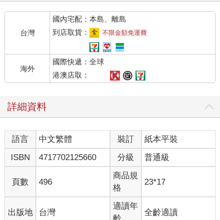
國內宅配：本島、離島
到店取貨：
台灣
不限金額免運費
國際快遞：全球
海外
港澳店取：
詳細資料
語言
中文繁體
裝訂
紙本平裝
ISBN
4717702125660
分級
普通級
商品規
頁數
496
23*17
格
適讀年
出版地
台灣
全齡適讀
齡