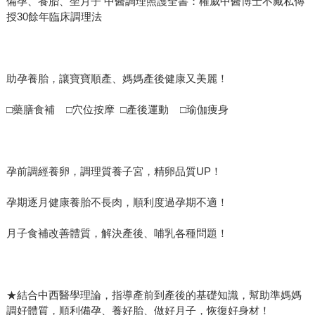
備孕、養胎、坐月子 中醫調理照護全書：權威中醫博士不藏私傳
授30餘年臨床調理法
助孕養胎，讓寶寶順產、媽媽產後健康又美麗！
□藥膳食補 □穴位按摩 □產後運動 □瑜伽痩身
孕前調經養卵，調理質養子宮，精卵品質UP！
孕期逐月健康養胎不長肉，順利度過孕期不適！
月子食補改善體質，解決產後、哺乳各種問題！
★結合中西醫學理論，指導產前到產後的基礎知識，幫助準媽媽
調好體質，順利備孕、養好胎、做好月子，恢復好身材！