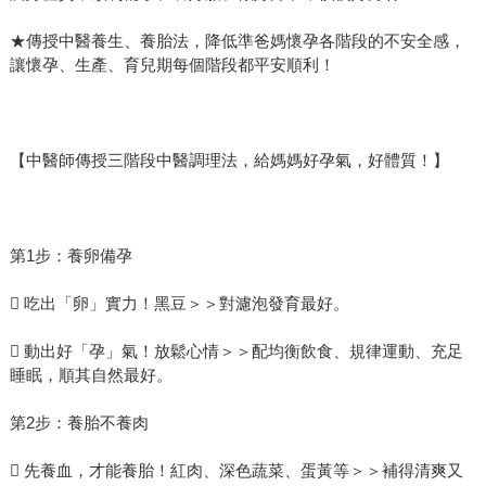
★傳授中醫養生、養胎法，降低準爸媽懷孕各階段的不安全感，
讓懷孕、生產、育兒期每個階段都平安順利！
【中醫師傳授三階段中醫調理法，給媽媽好孕氣，好體質！】
第1步：養卵備孕
 吃出「卵」實力！黑豆＞＞對濾泡發育最好。
 動出好「孕」氣！放鬆心情＞＞配均衡飲食、規律運動、充足
睡眠，順其自然最好。
第2步：養胎不養肉
 先養血，才能養胎！紅肉、深色蔬菜、蛋黃等＞＞補得清爽又