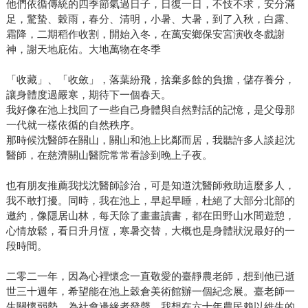
他們依循傳統的四季節氣過日子，日復一日，不忮不求，安分滿
足，驚蟄、穀雨，春分、清明，小暑、大暑，到了入秋，白露、
霜降，二期稻作收割，開始入冬，在萬安鄉保安宮演收冬戲謝
神，謝天地庇佑。大地萬物在冬季
「收藏」、「收斂」，落葉紛飛，捨棄多餘的負擔，儲存養分，
讓身體度過嚴寒，期待下一個春天。
我好像在池上找回了一些自己身體與自然對話的記憶，是父母那
一代就一樣依循的自然秩序。
那時候沈醫師在關山，關山和池上比鄰而居，我聽許多人談起沈
醫師，在慈濟關山醫院常常看診到晚上子夜。
也有朋友推薦我找沈醫師診治，可是知道沈醫師救助這麼多人，
我不敢打擾。同時，我在池上，早起早睡，杜絕了大部分北部的
邀約，像隱居山林，每天除了畫畫讀書，都在田野山水間遊憩，
心情放鬆，看日升月恆，寒暑交替，大概也是身體狀況最好的一
段時間。
二零二一年，因為心裡懷念一直敬愛的臺靜農老師，想到他已逝
世三十週年，希望能在池上穀倉美術館辦一個紀念展。臺老師一
生關懷弱勢，為社會邊緣者發聲，我想在六十年農民賴以維生的