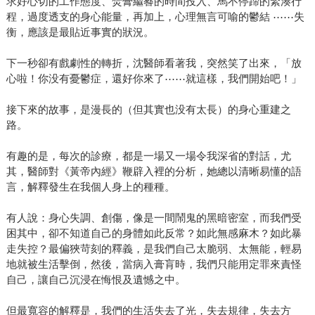
求好心切的工作態度、焚膏繼晷的時間投入、馬不停蹄的緊湊行
程，過度透支的身心能量，再加上，心理無言可喻的鬱結 ⋯⋯失
衡，應該是最貼近事實的狀況。
下一秒卻有戲劇性的轉折，沈醫師看著我，突然笑了出來，「放
心啦！你没有憂鬱症，還好你來了⋯⋯就這樣，我們開始吧！」
接下來的故事，是漫長的（但其實也没有太長）的身心重建之
路。
有趣的是，每次的診療，都是一場又一場令我深省的對話，尤
其，醫師對《黃帝內經》鞭辟入裡的分析，她總以清晰易懂的語
言，解釋發生在我個人身上的種種。
有人說：身心失調、創傷，像是一間鬧鬼的黑暗密室，而我們受
困其中，卻不知道自己的身體如此反常？如此無感麻木？如此暴
走失控？最偏狹苛刻的釋義，是我們自己太脆弱、太無能，輕易
地就被生活擊倒，然後，當病入膏肓時，我們只能用定罪來責怪
自己，讓自己沉浸在悔恨及遺憾之中。
但最寬容的解釋是，我們的生活失去了光，失去規律，失去方