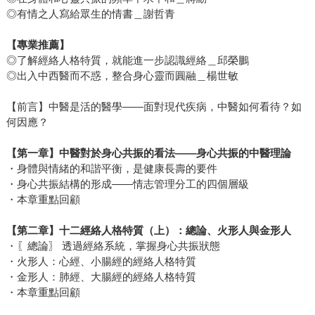
◎有情之人寫給眾生的情書＿謝哲青
【專業推薦】
◎了解經絡人格特質，就能進一步認識經絡＿邱榮鵬
◎出入中西醫而不惑，整合身心靈而圓融＿楊世敏
【前言】中醫是活的醫學——面對現代疾病，中醫如何看待？如
何因應？
【第一章】中醫對於身心共振的看法——身心共振的中醫理論
・身體與情緒的和諧平衡，是健康長壽的要件
・身心共振結構的形成——情志管理分工的四個層級
・本章重點回顧
【第二章】十二經絡人格特質（上）：總論、火形人與金形人
・〖總論〗 透過經絡系統，掌握身心共振狀態
・火形人：心經、小腸經的經絡人格特質
・金形人：肺經、大腸經的經絡人格特質
・本章重點回顧