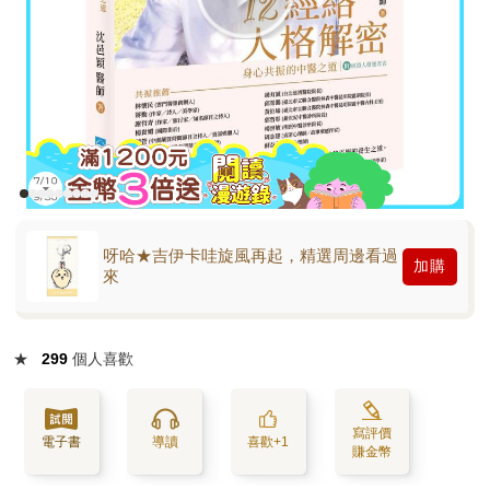
呀哈★吉伊卡哇旋風再起，精選周邊看過
加購
來
★
299
個人喜歡
寫評價
電子書
導讀
喜歡+1
賺金幣