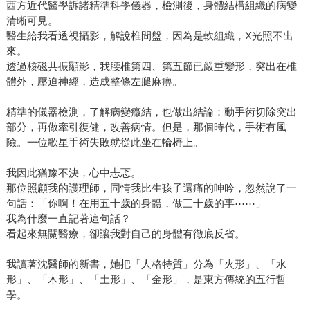
西方近代醫學訴諸精準科學儀器，檢測後，身體結構組織的病變
清晰可見。
醫生給我看透視攝影，解說椎間盤，因為是軟組織，X光照不出
來。
透過核磁共振顯影，我腰椎第四、第五節已嚴重變形，突出在椎
體外，壓迫神經，造成整條左腿麻痹。
精準的儀器檢測，了解病變癥結，也做出結論：動手術切除突出
部分，再做牽引復健，改善病情。但是，那個時代，手術有風
險。一位歌星手術失敗就從此坐在輪椅上。
我因此猶豫不決，心中忐忑。
那位照顧我的護理師，同情我比生孩子還痛的呻吟，忽然說了一
句話：「你啊！在用五十歲的身體，做三十歲的事⋯⋯」
我為什麼一直記著這句話？
看起來無關醫療，卻讓我對自己的身體有徹底反省。
我讀著沈醫師的新書，她把「人格特質」分為「火形」、「水
形」、「木形」、「土形」、「金形」，是東方傳統的五行哲
學。