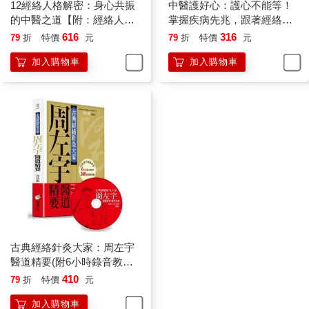
12經絡人格解密：身心共振
中醫護好心：護心不能等！
的中醫之道【附：經絡人格
掌握疾病先兆，跟著經絡走
速查表】
就對了！
616
316
79
折
特價
元
79
折
特價
元
加入購物車
加入購物車
古典經絡針灸大家：周左宇
醫道精要(附6小時錄音教學
光碟)【平裝版】
410
79
折
特價
元
加入購物車