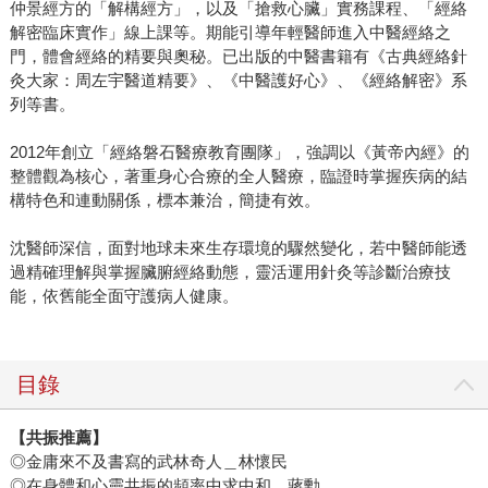
仲景經方的「解構經方」，以及「搶救心臟」實務課程、「經絡
解密臨床實作」線上課等。期能引導年輕醫師進入中醫經絡之
門，體會經絡的精要與奧秘。已出版的中醫書籍有《古典經絡針
灸大家：周左宇醫道精要》、《中醫護好心》、《經絡解密》系
列等書。
2012年創立「經絡磐石醫療教育團隊」，強調以《黃帝內經》的
整體觀為核心，著重身心合療的全人醫療，臨證時掌握疾病的結
構特色和連動關係，標本兼治，簡捷有效。
沈醫師深信，面對地球未來生存環境的驟然變化，若中醫師能透
過精確理解與掌握臟腑經絡動態，靈活運用針灸等診斷治療技
能，依舊能全面守護病人健康。
目錄
【共振推薦】
◎金庸來不及書寫的武林奇人＿林懷民
◎在身體和心靈共振的頻率中求中和＿蔣勳