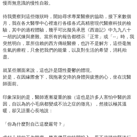
慢而無意識的慢性自殺。
待我覺察到這些徵狀時，開始尋求專業醫療的協助，接下來數個
月，我在各大醫學中心裡進行各樣各式高精密現代醫療科技的檢
驗，其中的過程體驗，幾乎可比擬吳承恩《西遊記》中九九八十
一刼的試煉與磨難。當所有的報告都標示「正常」或「--」時，我
突然明白，眾所信賴的西方傳統醫療，也許不是解方，這些毫無
生氣的療程，只會把我們的能量，以及對生活的希望，消耗殆
盡。
就某些層面來說，這也許是隱性憂鬱的體現。
於是，在因緣際會下，我拖著交瘁的身體與疲憊的心，坐在沈醫
師面前。
印象深刻的是，醫師逐漸凝重的臉（這也是許多人害怕中醫的原
因，自以為的小毛病都變成不治之症的徵兆），然後以極其溫
暖，卻又語重心長地說：
「你為什麼對自己這麼嚴苛？」