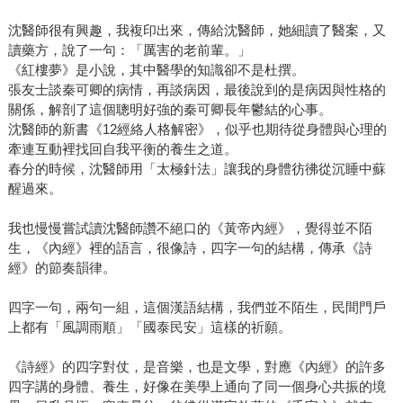
沈醫師很有興趣，我複印出來，傳給沈醫師，她細讀了醫案，又
讀藥方，說了一句：「厲害的老前輩。」
《紅樓夢》是小說，其中醫學的知識卻不是杜撰。
張友士談秦可卿的病情，再談病因，最後說到的是病因與性格的
關係，解剖了這個聰明好強的秦可卿長年鬱結的心事。
沈醫師的新書《12經絡人格解密》，似乎也期待從身體與心理的
牽連互動裡找回自我平衡的養生之道。
春分的時候，沈醫師用「太極針法」讓我的身體彷彿從沉睡中蘇
醒過來。
我也慢慢嘗試讀沈醫師讚不絕口的《黃帝內經》，覺得並不陌
生，《內經》裡的語言，很像詩，四字一句的結構，傳承《詩
經》的節奏韻律。
四字一句，兩句一組，這個漢語結構，我們並不陌生，民間門戶
上都有「風調雨順」「國泰民安」這樣的祈願。
《詩經》的四字對仗，是音樂，也是文學，對應《內經》的許多
四字講的身體、養生，好像在美學上通向了同一個身心共振的境