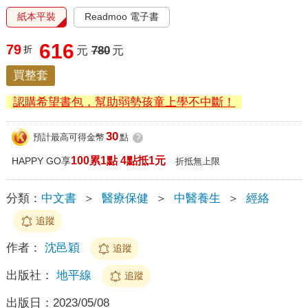
紙本平裝
Readmoo 電子書
616
79
折
元
780
元
買整套
認購希望書包，幫助弱勢孩童上學不中斷！
30
預計最高可得金幣
點
?
100累1點 4點抵1元
HAPPY GO享
折抵無上限
分類：
中文書
＞
醫療保健
＞
中醫養生
＞
經絡
追蹤
作者：
沈邑穎
追蹤
出版社：
地平線
追蹤
出版日：
2023/05/08