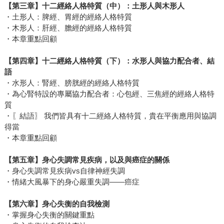
【第三章】十二經絡人格特質（中）：土形人與木形人
・土形人：脾經、胃經的經絡人格特質
・木形人：肝經、膽經的經絡人格特質
・本章重點回顧
【第四章】十二經絡人格特質（下）：水形人與協力配合者、結
語
・水形人：腎經、膀胱經的經絡人格特質
・為心腎特設的專屬協力配合者：心包經、三焦經的經絡人格特
質
・〖結語〗 我們皆具有十二經絡人格特質，貴在平衡應用與協調
得當
・本章重點回顧
【第五章】身心失調常見疾病，以及與癌症的關係
・身心失調常見疾病vs自律神經失調
・情緒大風暴下的身心嚴重失調——癌症
【第六章】身心失衡的自我檢測
・掌握身心失衡的關鍵重點