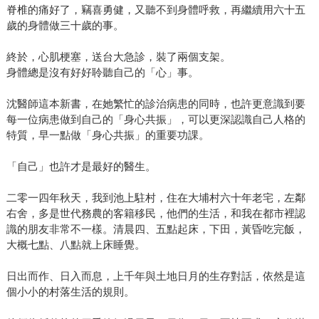
脊椎的痛好了，竊喜勇健，又聽不到身體呼救，再繼續用六十五
歲的身體做三十歲的事。
終於，心肌梗塞，送台大急診，裝了兩個支架。
身體總是沒有好好聆聽自己的「心」事。
沈醫師這本新書，在她繁忙的診治病患的同時，也許更意識到要
每一位病患做到自己的「身心共振」，可以更深認識自己人格的
特質，早一點做「身心共振」的重要功課。
「自己」也許才是最好的醫生。
二零一四年秋天，我到池上駐村，住在大埔村六十年老宅，左鄰
右舍，多是世代務農的客籍移民，他們的生活，和我在都市裡認
識的朋友非常不一樣。清晨四、五點起床，下田，黃昏吃完飯，
大概七點、八點就上床睡覺。
日出而作、日入而息，上千年與土地日月的生存對話，依然是這
個小小的村落生活的規則。