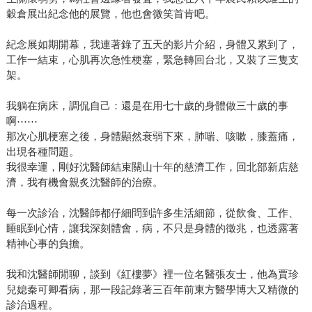
穀倉展出紀念他的展覽，他也會微笑首肯吧。
紀念展如期開幕，我連著錄了五天的影片介紹，身體又累到了，
工作一結束，心肌再次急性梗塞，緊急轉回台北，又裝了三隻支
架。
我躺在病床，調侃自己：還是在用七十歲的身體做三十歲的事
啊⋯⋯
那次心肌梗塞之後，身體顯然衰弱下來，肺喘、咳嗽，膝蓋痛，
出現各種問題。
我很幸運，剛好沈醫師結束關山十年的慈濟工作，回北部新店慈
濟，我有機會親炙沈醫師的治療。
每一次診治，沈醫師都仔細問到許多生活細節，從飲食、工作、
睡眠到心情，讓我深刻體會，病，不只是身體的徵兆，也透露著
精神心事的負擔。
我和沈醫師閒聊，談到《紅樓夢》裡一位名醫張友士，他為賈珍
兒媳秦可卿看病，那一段記錄著三百年前東方醫學博大又精微的
診治過程。