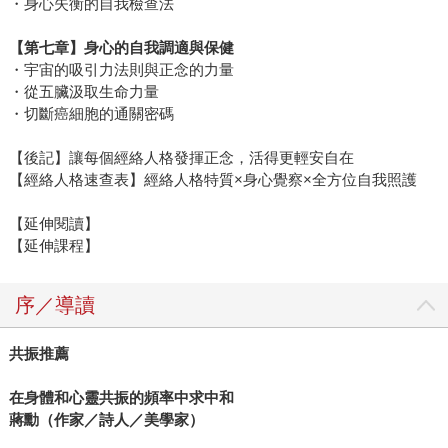
・身心失衡的自我檢查法
【第七章】身心的自我調適與保健
・宇宙的吸引力法則與正念的力量
・從五臟汲取生命力量
・切斷癌細胞的通關密碼
【後記】讓每個經絡人格發揮正念，活得更輕安自在
【經絡人格速查表】經絡人格特質×身心覺察×全方位自我照護
【延伸閱讀】
【延伸課程】
序／導讀
共振推薦
在身體和心靈共振的頻率中求中和
蔣勳（作家／詩人／美學家）