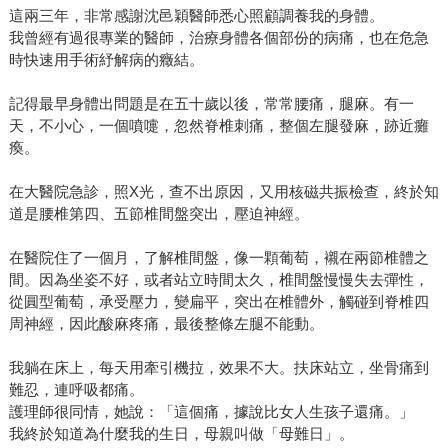
這兩三年，非常感謝沈邑穎醫師悉心照顧調養我的身體。
我曾經有過很專業的醫師，治療身體各個部份的病痛，也在危急
時快速用手術紓解病的癥結。
記得最早身體出問題是在五十歲以後，常常腰痛，腿麻。有一
天，不小心，一個噴嚏，忽然脊椎刺痛，整個左腿發麻，跡近癱
瘓。
在大醫院急診，照X光，查不出原因，又用核磁共振檢查，終於知
道是腰椎第四、五節椎間盤突出，壓迫神經。
在醫院住了一個月，了解椎間盤，像一顆葡萄，襯在兩節椎體之
間。因為坐姿不好，或者站立時間太久，椎間盤慢慢失去彈性，
從圓型葡萄，承受壓力，變扁平，突出在椎體外，觸碰到脊椎四
周神經，因此酸麻疼痛，最後整條左腿不能動。
我躺在床上，每天用牽引機拉，效果不大。扶床站立，坐骨痛到
難忍，連呼吸都痛。
護理師很同情，她說：「這個痛，據說比女人生孩子還痛。」
我終於知道為什麼我的生日，母親叫做「母難日」。