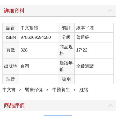
詳細資料
語言
中文繁體
裝訂
紙本平裝
ISBN
9786269594580
分級
普通級
商品規
頁數
328
17*22
格
適讀年
出版地
台灣
全齡適讀
齡
注音
級別
中文書
＞
醫療保健
＞
中醫養生
＞
經絡
商品評價