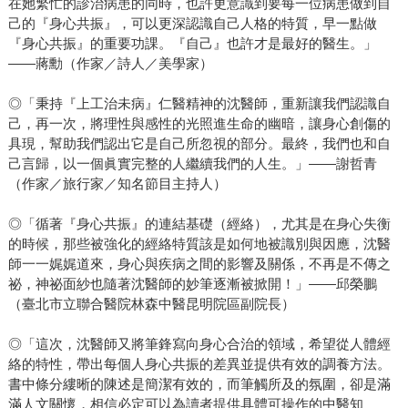
在她繁忙的診治病患的同時，也許更意識到要每一位病患做到自
己的『身心共振』，可以更深認識自己人格的特質，早一點做
『身心共振』的重要功課。『自己』也許才是最好的醫生。」
——蔣勳（作家／詩人／美學家）
◎「秉持『上工治未病』仁醫精神的沈醫師，重新讓我們認識自
己，再一次，將理性與感性的光照進生命的幽暗，讓身心創傷的
具現，幫助我們認出它是自己所忽視的部分。最終，我們也和自
己言歸，以一個眞實完整的人繼續我們的人生。」——謝哲青
（作家／旅行家／知名節目主持人）
◎「循著『身心共振』的連結基礎（經絡），尤其是在身心失衡
的時候，那些被強化的經絡特質該是如何地被識別與因應，沈醫
師一一娓娓道來，身心與疾病之間的影響及關係，不再是不傳之
祕，神祕面紗也隨著沈醫師的妙筆逐漸被掀開！」——邱榮鵬
（臺北市立聯合醫院林森中醫昆明院區副院長）
◎「這次，沈醫師又將筆鋒寫向身心合治的領域，希望從人體經
絡的特性，帶出每個人身心共振的差異並提供有效的調養方法。
書中條分縷晰的陳述是簡潔有效的，而筆觸所及的氛圍，卻是滿
滿人文關懷，相信必定可以為讀者提供具體可操作的中醫知