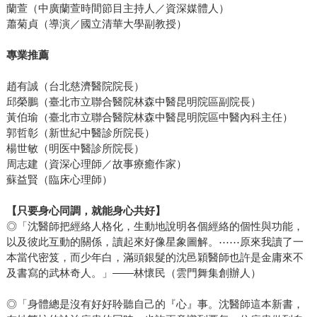
蘭萱（中廣蘭萱時間節目主持人／資深媒體人）
蕭菊貞（導演／國立清華大學副教授）
專業推薦
趙有誠（台北慈濟醫院院長）
邱榮鵬（臺北市立聯合醫院林森中醫昆明院區副院長）
黃伯瑜（臺北市立聯合醫院林森中醫昆明院區中醫內科主任）
郭哲彰（新世紀中醫診所院長）
楊世敏（明医中醫診所院長）
周志建（資深心理師／故事療癒作家）
蘇益賢（臨床心理師）
【只要身心同調，就能身心共好】
◎「沈醫師把經絡人格化，生動地說明各個經絡的個性與功能，
以及彼此互動的關係，讀起來好像星象圖解。⋯⋯原來我讀了一
本當代密笈，而少年白，滿頭銀髮的沈邑穎醫師也許是金庸來不
及書寫的武林奇人。」——林懷民（雲門舞集創辦人）
◎「身體總是沒有好好聆聽自己的『心』事。沈醫師這本新書，