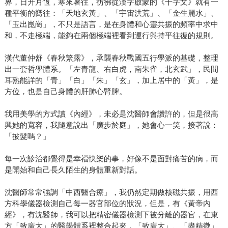
界，日升月恆，寒來暑往，彷彿從漢字啟蒙的《千字文》就有一
種平衡的嚮往：「天地玄黃」、「宇宙洪荒」、「金生麗水」、
「玉出崑崗」，不只是語言，是在身體和心靈共振的頻率中求中
和，不走極端，能夠在兩個極端裡看到運行與持平往復的規則。
漢代董仲舒《春秋繁露》，承襲春秋戰國五行學派的基礎，整理
出一套哲學體系。「左青龍、右白虎，南朱雀，北玄武」，民間
耳熟能詳的「青」「白」「朱」「玄」，加上居中的「黃」，是
方位，也是自己身體的肝肺心腎脾。
我用美學的方式讀《內經》，未必是沈醫師會讚許的，但是很高
興她的寬容，我隨意說出「廣步於庭」，她會心一笑，接著說：
「披髮嗎？」
每一次診治都覺得是幸福快樂的事，好像不是面對痛苦的病，而
是開始和自己長久陌生的身體重新對話。
沈醫師常常強調「中西醫合療」，我仍然定期做核磁共振，用西
方科學儀器檢測自己每一器官部位的狀況，但是，有《黃帝內
經》，有沈醫師，我可以把精密儀器檢測下被分離的器官，在東
方「致廣大」的醫學體系裡整合起來，「致廣大」、「盡精微」