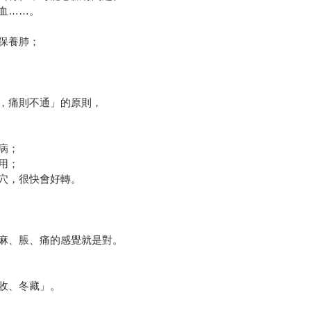
血……。
保養肺；
，痛則不通」的原則，
病；
用；
穴，很快會好轉。
麻、脹、痛的感覺就是對。
收、冬藏」。