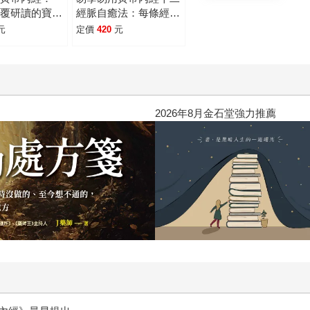
反覆研讀的寶
經脈自癒法：每條經脈
今一般人也能實
都有對應的臟腑，循經
元
定價
420
元
條經絡、365個
養生，疾病不入，零基
話詳解，經之所
礎就能自己調理。
之所治。
閱讀漫遊錄-2026上半年暢銷