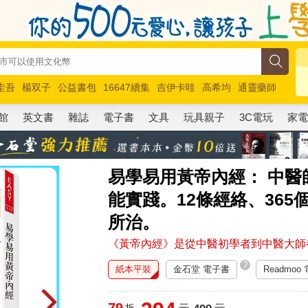
圭吾
楊双子
公益書包
16647續集
吉伊卡哇
高希均
通靈藥師
路邊攤新作
馬斯克
玩具總動員5
超慢跑
館
英文書
雜誌
電子書
文具
玩具親子
3C電玩
家
易學易用黃帝內經： 中
能實踐。12條經絡、36
所治。
《黃帝內經》是從中醫初學者到中醫大師
?
紙本平裝
金石堂 電子書
Readmoo
79
折