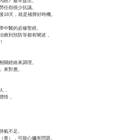
內經》最早提出。
勞任怨很少抗議。
後18天，就是補脾好時機。
學中醫的必修聖經。
治療到預防等都有闡述，
！
相關經絡來調理。
」來對應。
人，
體悟，
肺氣不足。
（青），可能心臟有問題。