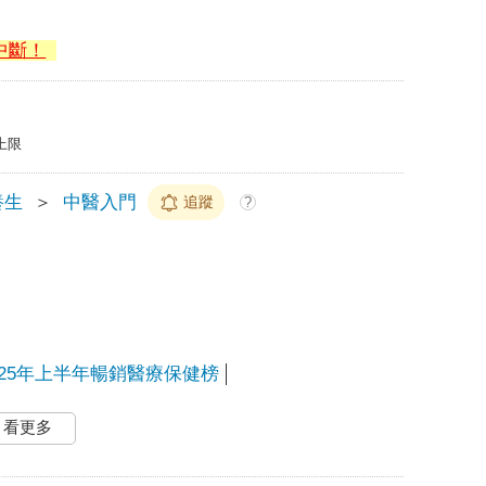
中斷！
上限
養生
＞
中醫入門
追蹤
?
025年上半年暢銷醫療保健榜
看更多