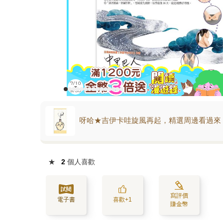
呀哈★吉伊卡哇旋風再起，精選周邊看過來
★
2
個人喜歡
寫評價
電子書
喜歡+1
賺金幣