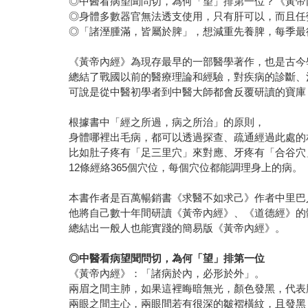
◎中醫看病望聞問切，為何「望」排第一位？《黃帝
◎身體多數器官無法透支使用，只有肝可以，而且任
◎「諸溼腫滿，皆屬於脾」，想減重先養脾，每季最
《黃帝內經》為現存最早的一部醫學著作，也是古今
總結了戰國以前的醫療理論和經驗，對疾病的診斷、
可說是從中醫初學者到中醫大師都會反覆研讀的寶庫
根據書中「經之所過，病之所治」的原則，
身體哪裡出毛病，都可以透過探查、疏通經過此處的
比如肚子疼有「足三里穴」來對應、牙疼有「合谷穴
12條經絡365個穴位，每個穴位都能調理身上的病。
本書作者是百萬暢銷書《求醫不如求己》作者中里巴
他將自己數十年間研讀《黃帝內經》、《道德經》的
總結出一般人也能實踐的簡易版《黃帝內經》。
◎
中醫看病望聞問切，為何「望」排第一位
《黃帝內經》：「諸病於內，必形於外」。
兩眉之間主肺，如果這裡晦暗無光，顏色發黑，代表
兩眼之間主心，兩眼間若有很深的皺褶橫紋，且發黑