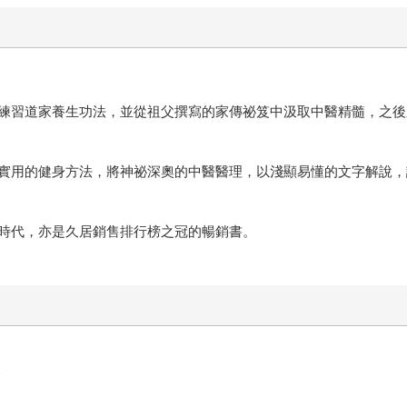
練習道家養生功法，並從祖父撰寫的家傳祕笈中汲取中醫精髓，之後
實用的健身方法，將神祕深奧的中醫醫理，以淺顯易懂的文字解說，
時代，亦是久居銷售排行榜之冠的暢銷書。
東