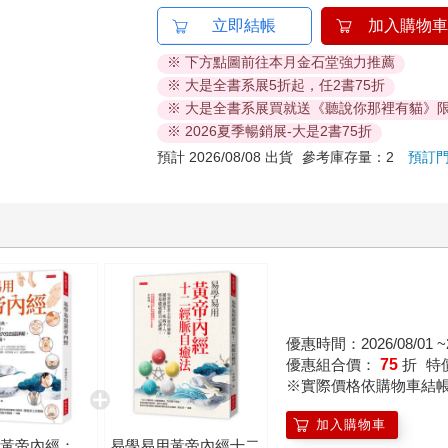
立即結帳
加入購物車
※ 下方點圖前往本月金石堂強力推薦
※ 大是全書系展5折起，任2書75折
※ 大是全書系展買就送《聽說你那裡有貓》
※ 2026夏季暢銷展-大是2書75折
預計 2026/08/08 出貨
參考庫存量：2
預訂
優惠時間：2026/08/01 ~2
優惠組合價：
75
折
特
※實際價格依購物車結
加入購物車
用黃帝內經：
易學易用黃帝內經十二