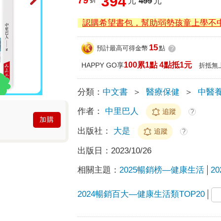
394
元
499
元
認購希望書包，幫助弱勢孩童上學不
15
預計最高可得金幣
點
?
100累1點 4點抵1元
HAPPY GO享
折抵無
分類：
中文書
＞
醫療保健
＞
中醫
作者：
中里巴人
追蹤
?
加購
出版社：
大是
追蹤
?
出版日：
2023/10/26
相關主題：
2025暢銷榜—健康生活
2
2024暢銷百大—健康生活類TOP20