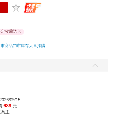
限定收藏透卡
門市商品
門市庫存
大量採購
026/09/15
價
689
元
帳為主