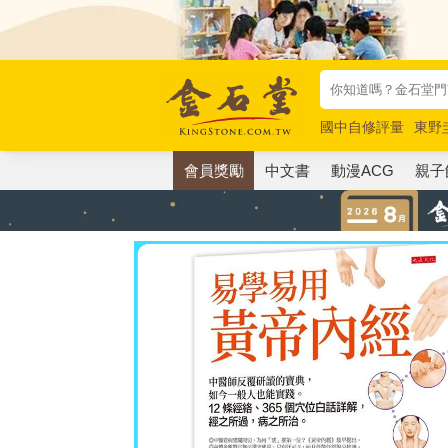
國中自修評量
東野
唯紅花綻放
奧德賽
會員獎勵
中文書
動漫ACG
親子