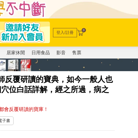
0
登入/註冊
電
居家休閒
日用食品
影音
售票
醫師反覆研讀的寶典，如今一般人也
5個穴位白話詳解，經之所過，病之
都會反覆研讀的寶庫！
 電子書