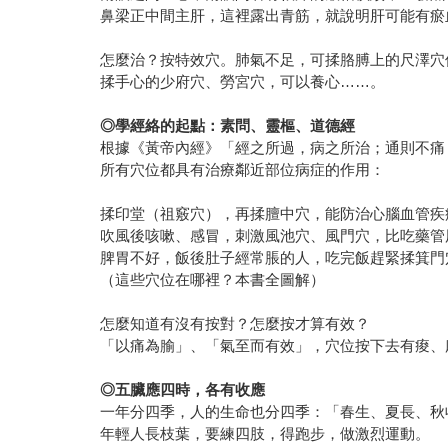
鼻梁正中間主肝，這裡露出青筋，就說明肝可能有瘀
怎麼治？按特效穴。肺氣不足，可揉胳膊上的尺澤穴
揉手心的少府穴、勞宮穴，可以養心……。
◎
學經絡的起點：素問、靈樞、道德經
根據《黃帝內經》「經之所過，病之所治；通則不痛
所有穴位都具有治療鄰近部位病症的作用：
揉印堂（祖竅穴），再揉膻中穴，能防治心腦血管疾
吹風後咳嗽、感冒，刺激風池穴、風門穴，比吃藥管
脾胃不好，飯後肚子經常脹的人，吃完飯趕緊揉箕門
（這些穴位在哪裡？本書全圖解）
怎麼知道有沒有按對？怎麼按才算有效？
「以痛為腧」、「氣至而有效」，穴位按下去有痠、
◎
五臟應四時，各有收應
一年分四季，人的生命也分四季：「春生、夏長、秋
年輕人長枝葉，要練四肢，得跑步，做激烈運動。