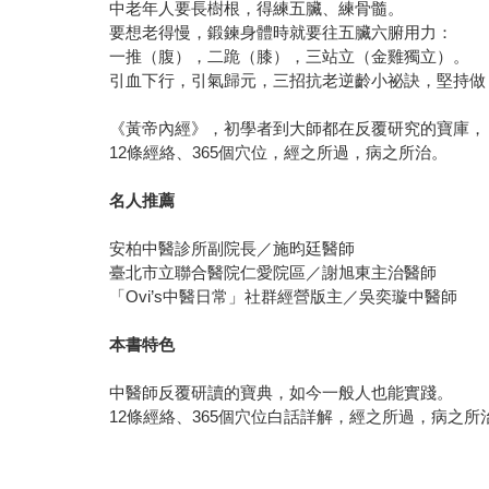
中老年人要長樹根，得練五臟、練骨髓。
要想老得慢，鍛鍊身體時就要往五臟六腑用力：
一推（腹），二跪（膝），三站立（金雞獨立）。
引血下行，引氣歸元，三招抗老逆齡小祕訣，堅持做
《黃帝內經》，初學者到大師都在反覆研究的寶庫，
12條經絡、365個穴位，經之所過，病之所治。
名人推薦
安柏中醫診所副院長／施昀廷醫師
臺北市立聯合醫院仁愛院區／謝旭東主治醫師
「Ovi’s中醫日常」社群經營版主／吳奕璇中醫師
本書特色
中醫師反覆研讀的寶典，如今一般人也能實踐。
12條經絡、365個穴位白話詳解，經之所過，病之所