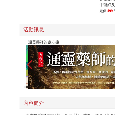
中醫師
典，如
定價
499
踐。12
穴位白
過，病
活動訊息
大是全書系
內容簡介