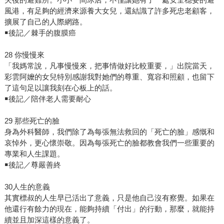
風港，有足夠的經濟來源養大女兒，還結識了許多死忠老顧客，
擴展了自己的人際網路。
￭後記／棘手的腹膜癌
28 你慢慢來
「我媽常說，凡事慢慢來，把事情做好比較重要，」出院當天，
彩雲阿嬤的女兒特別感謝我對她們的尊重、寬容和照顧，也留下
了這句足以讓我刻在心板上的話。
￭後記／陪伴老人需要耐心
29 那些死亡的臉
身為外科醫師，我們除了為每張無法救回的「死亡的臉」感慨和
哀悼外，更心懷崇敬。因為每張死亡的臉都教會我們一些重要的
專業和人生課題。
￭後記／尊嚴善終
30人生的意義
其實標叔的人生早已活出了意義，只是他自己沒有察覺。如果在
他還行有餘力的現在，能夠持續「付出」的行動，那麼，就能持
續並且加深這樣的意義了。