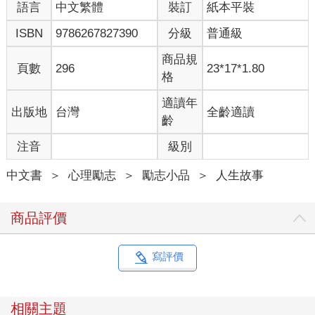
語言
中文繁體
裝訂
紙本平裝
ISBN
9786267827390
分級
普通級
商品規
頁數
296
23*17*1.80
格
適讀年
出版地
台灣
全齡適讀
齡
注音
級別
中文書
＞
心理勵志
＞
勵志小品
＞
人生故事
商品評價
寫評價
相關主題