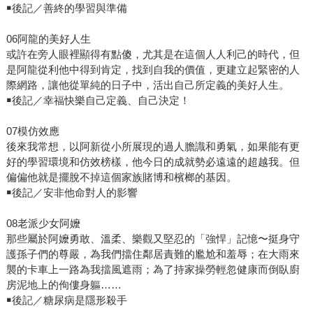
￭後記／善終的學習與準備
06阿龍的美好人生
或許在旁人眼裡顯得有點傻，尤其是在這個人人利己的時代，但
是阿龍從利他中得到肯定，找到自我的價值，更建立起緊密的人
際網路，讓他從單純的日子中，活出自己所定義的美好人生。
￭後記／幸福快樂自己定義、自己決定！
07模仿效應
後來我常想，以阿新從小所展現的過人膽識和勇氣，如果能有更
好的學習環境和仿效榜樣，他今日的成就勢必遠遠的超越我。但
偏偏他就是擺脫不掉這個家族賭博和檳榔的基因。
￭後記／安非他命對人的影響
08老派少女阿嬤
那些屬於阿嬤勇敢、溫柔、樂觀又堅忍的「強悍」記憶〜挺身守
護孫子們的尊嚴，為我們擋住鄰居責難的尷尬和羞辱；在大雨來
襲的卡車上一路為我擋風遮雨；為了持家操勞輕忽健康而倒臥廚
房泥地上的佝僂身軀……
￭後記／糖尿病是隱形殺手