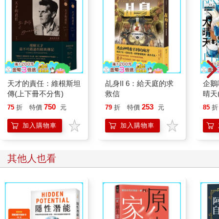
天才的責任：維根斯坦
乩身II 6：給天庭的求
企鵝
傳(上下冊不分售)
救信
晴天
「謹
750
253
75
折
特價
元
79
折
特價
元
85
折
加入購物車
加入購物車
其他人也看