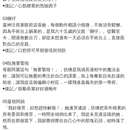
￭後記／心肌梗塞的危險因子
03獅仔
凝神注視著眼前這張臉，每個動作都謹小慎微，不敢須臾鬆懈。
因為手術台上躺著的，是我六十五歲的父親「獅仔」。從醫至
今，開過無數台刀，卻從未想過有一天必須在手術台上，直接面
對自己的至親。
￭後記／口腔癌可早期發現與預防
04阮無要緊啦
母親阿麗這句「無要緊啦！」，彷彿是我成長過程中的魔法金
粉，讓我可以無憂的專注於自己的課業，加上每餐虱目魚肚湯的
助攻，讓我從這個偏鄉小村莊，一躍飛進嘉義市的第一學府。
￭後記／鼓勵長輩好好過晚年
05凝視阿娟
「我好痛苦，好想趕快解脫！」她邊哭邊說，彷彿把長年積累的
所有委屈和痛苦，一時間全傾倒出來了。我從未見過這樣的她，
然而在那個當下，我卻覺得壓在自己心中的那塊石頭，頓時落了
地。