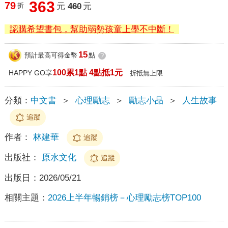
363
79
折
元
460
元
認購希望書包，幫助弱勢孩童上學不中斷！
15
預計最高可得金幣
點
?
100累1點 4點抵1元
HAPPY GO享
折抵無上限
分類：
中文書
＞
心理勵志
＞
勵志小品
＞
人生故事
追蹤
作者：
林建華
追蹤
出版社：
原水文化
追蹤
出版日：
2026/05/21
相關主題：
2026上半年暢銷榜－心理勵志榜TOP100