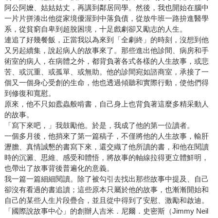
阿公阿嬤、姑姑姑丈，再講到鄰居同學。然後，我也開始在腦中
一片片拼湊出他從家境優渥到中落負債，從放牛班一路拚進醫學
系，從貧窮自卑到超脫困境，十足戲劇卻又勵志的人生。
連追了好幾餐飯，正當我以為來到「全劇終」的時刻，沒想到他
又另起續集，說起病人的故事來了。那些進出他診間、病房和手
術室的病人，在病體之外，都背負著各式各樣的人生故事，或悲
苦、或沉重、或孤單、或無助。他的診間宛如諮商室，承接了一
個又一個身心受創的生命，他也透過傾聽和實際行動，使他們得
到修復和寬慰。
原來，他不只如蠹蟲般啃書，自己身上也背負著這麼多精采動人
的故事。
「寫下來吧，」我鼓勵他。於是，我成了他的第一位讀者。
一個多月後，他捎來了第一篇稿子，不僅將他的人生故事，輸肝
瀝膽、真情誠懇的書寫下來，還交織了他所讀的書，和他在閱讀
時的沉澱、思維、感受和體悟，將故事的軸線拉得更立體鮮明，
也帶出了故事背後普遍化的意義。
我一篇一篇細細閱讀。除了被勾引去找出那些故事中提及、自己
卻沒有看過的書追讀；這些原本只屬於他的故事，也漸漸開始和
自己的某些人生片段疊合，並且從中得到了安慰、激勵和啟迪。
「國際說故事中心」的創辦人吉米．尼爾．史密斯（Jimmy Neil