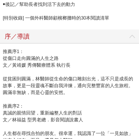
￭後記／幫助長者找到活下去的動力
[特別收錄] 一個外科醫師顧檳榔攤時的30本閱讀清單
序／導讀
推薦序1：
從傷口走向圓滿的人生之路
文／黃靖媛 秀傳醫療體系 執行長
從貧困到圓滿，林醫師從生命的傷口雕刻出光，這不只是成長的
故事，更是一段靈魂不斷自我淬煉，通向完整豐富的人生旅程。
圓滿非無缺，而是心靈的安然。
推薦序2：
真誠的親情回望，重新編整人生的對話
文／林福益 型男老總．影音閱讀說書人
人生都在尋找合拍的朋友。很幸運，我認識了一位「一見如故」