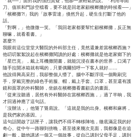
「就──」面對我的強烈質疑，他卻一派輕鬆的說。「利用等開
刀、值班和門診空檔看，要不就是回老家顧檳榔攤的時候看──」
「檳榔攤?!」我的「故事雷達」倏然升起，硬生生打斷了他的
話。
「對啊，」他微微一笑。「我回老家都要幫忙顧檳榔攤，反正無
聊嘛，就看看書。」
甚麼?!
我眼前這位堂堂大醫院的外科部主任，竟然還兼差當檳榔西施？
他叨叨絮絮說起在檳榔攤閱讀的好處：檳榔攤就是他老家鄉下的
「星巴克」，戴上耳機攤開書，就能沉浸在書本的世界，口渴了
隨手拉開冰箱就有喝的，只要偶爾招呼一下客人就好……
他說得興高采烈，我卻整個人懵了。腦中不斷浮現一個剛刷完
手，穿戴完整的綠色手術服、帽，戴上手套、口罩，甚至還有護
鏡和面罩的外科醫師，坐鎮在檳榔攤看書顧店的畫面。
「從來沒聽過，居然有外科醫師在當檳榔西施，」過了半晌，我
才回過神應了這句話。
「沒辦法，」他聳了聳肩說。「這就是我的出身。檳榔和麻將，
是我們家的基因。」
這句話開啟了話匣子，讓我們不得不轉移陣地，徹底滿足我的好
奇心。從中午一路聊到傍晚，甚至後來幾次見面，我都像是在追
劇一般，聽他講述一個又一個故事，從自己講到父母手足，講到