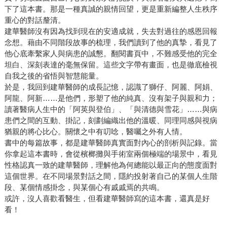
下了這本書。那是一種真誠的親情回望，更是重新編整人生秩序
重心的對話釐清。
建華醫師沒有因為找到現在的安適成就，失去對過往的感恩回報
念想。藉由不同階段故事的梳理，我們讀到了他的真摯，看見了
他心底牽繫家人與病患的誠懇。翻閱書頁中，不難感受他的完全
坦白、深刻表達的毫無保留。這些文字帶有畫面，也是徹底檢視
自我之後的省悟與智慧能量。
於是，我回到建華醫師的成長記憶，認識了獅仔、阿麗、阿娟、
阿龍、阿新……是他們，形塑了他的純真、沒有架子與親和力；
讀著醫病人生中的「阿英與登伯」、「與清德與雪花」……與病
患們之間的互動、掛記，刻劃編織出他的溫暖、同理同感與視病
猶親的將心比心。關懷之中有叨唸，醫囑之外有人情。
書中的每篇故事，都是建華醫師真實面對內心的剖析與記錄。當
你拿起這本書時，會從檳榔攤與手術室兩個極端的場景中，看見
性格認真一致的建華醫師，理解他為何總能以最正向的態度面對
這個世界。在不同場景對話之間，隱約投射著自己的某個人生階
段、某個情感掛念，與某個心有戚戚焉的共鳴。
或許，沒人喜歡看醫生，但看建華醫師寫的這本書，還真是好
看！