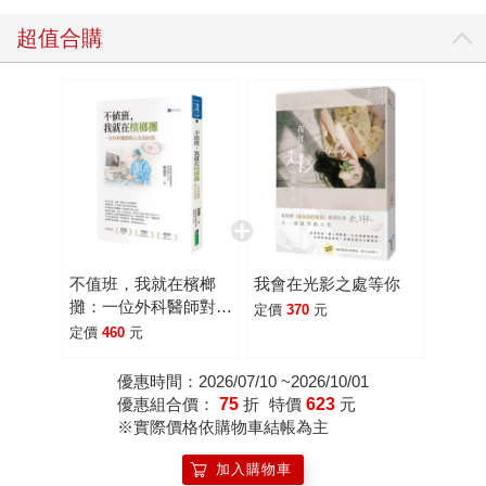
而寫就另一本醫病思索的美麗書冊。前後兩任鄉村醫師各有
傷痛，前者挺不住壓力選擇自死，而女醫師則是急診室的逃
超值合購
兵，面臨現代醫療最難為的階級罷凌（反受臨時病床上的老
奶奶握手鼓勵，二日後她的離世壓垮了自己）、資源分配不
均、消費性醫療（病歷的紊雜且難以追蹤）等等高速壓力，
一如影集《匹茲堡醫魂》裡的Dr. Robbie，第一季與亦師亦友
的同儕之死的自責對抗，第二季則試圖在看過太多生死而無
從釋放的虛空狀態裡解脫，本書恰正能成為下一季主題：關
懷病患的真諦在於傾聽、理解、設身處地、接納每個人的本
質，將他們視為獨立個體。 敘事核心在尋找醫病之間純粹
的「人的關係」。本書描繪了當代鄉村家庭醫師與患者彼此
不值班，我就在檳榔
我會在光影之處等你
身心牽繫的全景圖像──美好瞬間源於對所處地區的理解、對
攤：一位外科醫師對人
定價
370
元
病患的認識。每一種關係絕非平面而單向，山谷年月是對醫
生的回望
定價
460
元
療體系的審視，亦是醫師對從醫之途與自我價值的再詮釋。
同時，藉此探究醫病之間最沉重的顧慮──界線：醫師如何同
優惠時間：2026/07/10 ~2026/10/01
優惠組合價：
75
折
特價
623
元
時扮演鄰居與朋友的角色？即便兼顧多重身分，這種狀態是
※實際價格依購物車結帳為主
否健康？鄉村執業看似美好，卻也伴隨其他顧慮──難找臨時
代班醫師、潛在的孤立感，其中──最令多數醫師心生畏懼
加入購物車