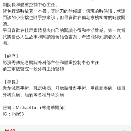
副院長和體重控制中心主任。
背包裡隨時放著一本書，等開刀的時候讀，值班的時候讀，就連
門診的小空檔也隨手抓來讀，但最喜歡在顧老家檳榔攤的時候閱
讀。
平日喜歡在社群媒體發表自己的閱讀心得和生活雜感。第一次嘗
試將自己人生故事和閱讀體會結合書寫，希望能得到讀者的共
鳴。
【經歷】
彰濱秀傳紀念醫院外科部主任和體重控制中心主任
前三軍總醫院一般外科主治醫師
【專長】
微創減重手術、乳房疾病、肝膽胰微創手術、甲狀腺疾病、腸胃
外科疾病、疝氣等各種外科疾病
臉書：Michael Lin（林建華醫師）
IG：linjh93