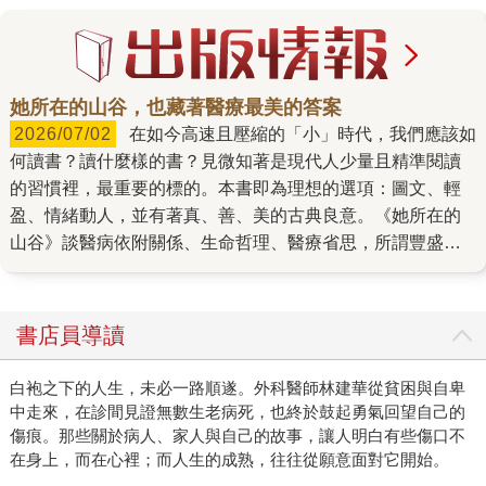
她所在的山谷，也藏著醫療最美的答案
2026/07/02
在如今高速且壓縮的「小」時代，我們應該如
何讀書？讀什麼樣的書？見微知著是現代人少量且精準閱讀
的習慣裡，最重要的標的。本書即為理想的選項：圖文、輕
盈、情緒動人，並有著真、善、美的古典良意。《她所在的
山谷》談醫病依附關係、生命哲理、醫療省思，所謂豐盛與
富足，是共處一地的居民與自然環境給予的餽贈。 彷彿一
本書中書。莫蘭在整理久病母親的房子時，發現了一本書，
布克獎作家、美學大師──約翰・伯格的作品《幸運之人》
書店員導讀
（A Fortunate Man），作者返回當年書中所述之山谷，閱讀
的力量引領她認識了近在咫尺的非凡人物（當年的老醫師的
白袍之下的人生，未必一路順遂。外科醫師林建華從貧困與自卑
接班者）：多年來選擇在偏遠林谷中執業的全科醫師（類似
中走來，在診間見證無數生老病死，也終於鼓起勇氣回望自己的
家庭醫師）──她對鄰居／病患瞭若指掌，他們的生命故事正
傷痕。那些關於病人、家人與自己的故事，讓人明白有些傷口不
與自己的人生彼此交織，日子是如山霧起落、流水環伺，進
在身上，而在心裡；而人生的成熟，往往從願意面對它開始。