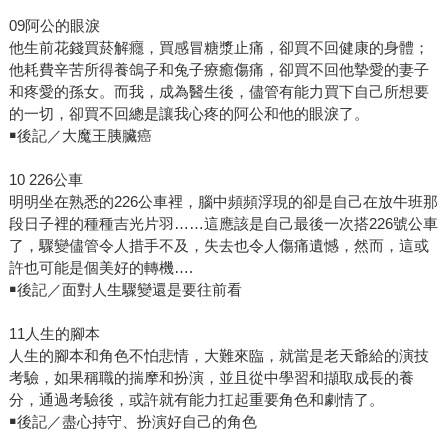
09阿公的眼淚
他生前花錢買菸解癮，買感冒糖漿止痛，卻買不回健康的身體；
他耗費辛苦所得養鴿子和兔子療癒傷痛，卻買不回他摯愛的妻子
和疼愛的孫女。而我，成為醫生後，儘管有能力買下自己所想要
的一切，卻買不回總是讓我心疼的阿公和他的眼淚了。
￭後記／大魔王胰臟癌
10 226公車
明明坐在熟悉的226公車裡，腦中頻頻浮現的卻是自己在放牛班那
段日子裡的種種吉光片羽……這應該是自己最後一次搭226號公車
了，驟變儘管令人措手不及，失去也令人傷痛遺憾，然而，這或
許也可能是個美好的轉機….
￭後記／面對人生驟變還是要往前看
11人生的腳本
人生的腳本和角色不怕悲情，大難來臨，就當是老天爺給的演技
考驗，如果稱職的揣摩和扮演，並且從中學習和擷取成長的養
分，通過考驗後，或許就有能力扛起重要角色和劇情了。
￭後記／盡心持守、扮演好自己的角色