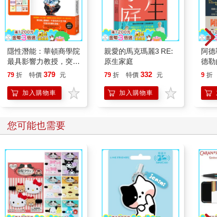
隱性潛能：華頓商學院
親愛的馬克瑪麗3 RE:
阿德
最具影響力教授，突破
原生家庭
德勒
天賦極限的實證科學
德勒
379
332
79
折
特價
元
79
折
特價
元
9
折
【附潛能提升秘訣卡】
加入購物車
加入購物車
您可能也需要