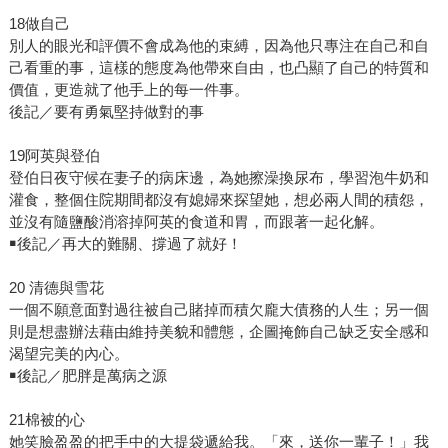
18做自己
別人的眼光和評價不會成為他的束縛，因為他只專注在自己和自
己看重的事，這樣的態度為他帶來自由，也凸顯了自己的特質和
價值，更造就了他手上的每一件事。
後記／要有勇氣堅持做對的事
19阿英與登伯
登伯日夜守候在妻子的病床邊，為她擦澡換尿布，學習泡牛奶和
灌食，整個住院期間都沒有媳婦來探望她，想必兩人間的積怨，
並沒有隨鹽酸消溶掉阿英的食道和胃，而跟著一起化解。
￭後記／再大的難關、撐過了就好！
20 清德與雪花
一個不願意面對過往被自己賭掉而積欠龐大債務的人生；另一個
則是想盡辦法藉由維持美貌和體態，企圖掩飾自己缺乏安全感和
渴望完美的內心。
￭後記／肥胖是萬病之源
21棉被的心
她笑臉盈盈的把手中的大提袋遞給我。「來，送你一輩子！」我