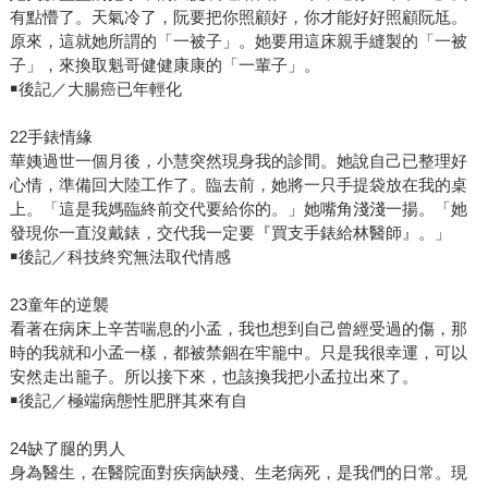
有點懵了。天氣冷了，阮要把你照顧好，你才能好好照顧阮尪。
原來，這就她所謂的「一被子」。她要用這床親手縫製的「一被
子」，來換取魁哥健健康康的「一輩子」。
￭後記／大腸癌已年輕化
22手錶情緣
華姨過世一個月後，小慧突然現身我的診間。她說自己已整理好
心情，準備回大陸工作了。臨去前，她將一只手提袋放在我的桌
上。「這是我媽臨終前交代要給你的。」她嘴角淺淺一揚。「她
發現你一直沒戴錶，交代我一定要『買支手錶給林醫師』。」
￭後記／科技終究無法取代情感
23童年的逆襲
看著在病床上辛苦喘息的小孟，我也想到自己曾經受過的傷，那
時的我就和小孟一樣，都被禁錮在牢籠中。只是我很幸運，可以
安然走出籠子。所以接下來，也該換我把小孟拉出來了。
￭後記／極端病態性肥胖其來有自
24缺了腿的男人
身為醫生，在醫院面對疾病缺殘、生老病死，是我們的日常。現