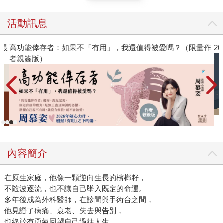
的，莫過於無法隱匿身分的處境。然而，對女醫師而言，那
是值得付出的代價，只為換取她過往未能擁有的「醫療歸屬
活動訊息
感」。她渴望追求醫療延續性──越是深入了解患者，臨床實
踐越能根植於溫暖與人性，而這份根基亦能進一步提升醫師
》最
高功能倖存者：如果不「有用」，我還值得被愛嗎？（限量作
2
所能給予的照護（從年幼照顧到青少年的孩子、經歷多次流
者親簽版）
產的鄰人婦女、在病灶與工作之間糾結的酪農）。這是一位
醫師在擁有他人信任時所能成就的事。這些是擄獲並留住此
地居民心靈的饋贈，標記著時間流轉、變遷與延續。這正是
景觀與人之間最親密的關係。 當醫師是一種「成為」而非
「知道」的過程。疫情其間彷彿醫病關係的最終考驗，它自
然形成了無可避免的界線與隔離，而女醫師以更艱苦的方式
執行一般醫療與克服疫病，山谷裡再無醫病之分。
內容簡介
在原生家庭，他像一顆逆向生長的檳榔籽，
不隨波逐流，也不讓自己墜入既定的命運。
多年後成為外科醫師，在診間與手術台之間，
他見證了病痛、衰老、失去與告別，
也終於有勇氣回望自己過往人生。