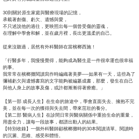
30則關於原生家庭與醫療現場的記憶，
承載著創傷、虧欠、遺憾與愛，
不只述說他的過往，更映照出每一個曾受傷的靈魂，
在理解中學會和解，並在歲月裡，長出更溫柔的自己。
從來沒聽過，居然有外科醫師在當檳榔西施！
「行醫多年，我慢慢覺得，能夠成為醫生是一件很幸運也很幸福
的事。
我常常在檳榔攤閱讀寫作時編織著美夢──如果有一天，這些為了
彌補虧欠與遺憾書寫的文字能夠被編纂成書，那麼，發生在自己
與他人身上的故事及傷，或許都漸漸得著療癒。」
【第一部 成長人生】在生命的旅途中，學會直面失去、擁抱不完
美，並在每一次的獲得與失去間，帶來茁壯的養分。
【第二部 醫病人生】在診間日常與醫病關係中重拾生命的重量，
用盡全力，讓每一段故事，都譜出動人的結果。
【特別收錄】一個外科醫師顧檳榔攤時的30本閱讀清單。閱讀時
的沉澱、思維、感受和體悟。