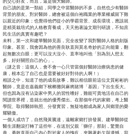
的交心好友，而且，還是個大醫師。
自己讀的是第一類組，同學之中當醫師的不多，自然也少有醫師
背景的朋友。對於醫師，總會被這個白袍職業的專業權威留下難
以親近的印象；也覺得他們從小的學霸背景、成長環境，應該就
是精英栽培式的人格教育養成，天天抱著論文期刊研讀，不知庶
民生活的真實有趣吧？
未料，第一次和建華醫師見面，完全改變了我對醫師人格的刻版
印象。甚至，我會因為他的善良耿直與莫名奇妙的正向能量，翻
起無數次白眼；更可以沒大沒小、直率地叫他「別為別人想太
多，好好關照自己的心」。
（謎之音：這個人，會不會一心只管當個好醫師治療病患的健
康，根本忘了自己也是需要被好好對待的人啊！）
相談之中，知道了他的成長故事，難以相信眼前這位文質彬彬的
醫師，竟是在嘉義鄉下檳榔攤與麻將賭博「基因」下出生長大。
但也因為沒有沾染家中男人的習性嗜好，難能可貴地活在自己的
閱讀世界裡，造就出他的優秀傑出。在那個年代的家鄉，考上醫
學院、取得醫師執照、分發實習，無疑地都成為家人與鄉里的榮
耀驕傲。
一個人成功了，自然飛黃騰達，遠離家鄉打拚發展。建華醫師從
醫生涯翻滾打轉了這些年，在送別父親「獅仔」那刻，驚覺自
責，勇敢直面自己內心對於家人的愧疚，夾雜著虧欠與遺憾，寫