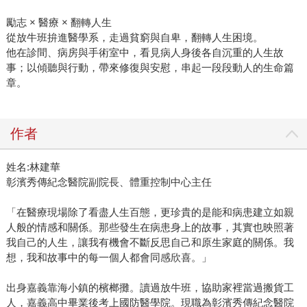
勵志 × 醫療 × 翻轉人生
從放牛班拚進醫學系，走過貧窮與自卑，翻轉人生困境。
他在診間、病房與手術室中，看見病人身後各自沉重的人生故
事；以傾聽與行動，帶來修復與安慰，串起一段段動人的生命篇
章。
作者
姓名:林建華
彰濱秀傳紀念醫院副院長、體重控制中心主任
「在醫療現場除了看盡人生百態，更珍貴的是能和病患建立如親
人般的情感和關係。那些發生在病患身上的故事，其實也映照著
我自己的人生，讓我有機會不斷反思自己和原生家庭的關係。我
想，我和故事中的每一個人都會同感欣喜。」
出身嘉義靠海小鎮的檳榔攤。讀過放牛班，協助家裡當過搬貨工
人，嘉義高中畢業後考上國防醫學院。現職為彰濱秀傳紀念醫院