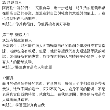
15 超越自卑
阿德勒告訴我們：「克服自卑，進一步超越，將生活的意義奉獻
在提高自己的專業、創造在對自己與社會的意義與價值上。」這
也是我對自己的期許。
￭後記／你其實很好、你值得擁有美好事物
第二部 醫病人生
16沒有醫生這種人
身為醫生，能不能在病人面前顯露自己的軟弱？學校裡沒有這堂
課，老師也沒有教過。但是，他們希望我們努力通過醫學院的考
試，裝備好所有的專業，然後在面對病人的時候平心冷靜，不要
有太大的情緒波動。
￭後記／醫生也會是病人和家屬
17面具
面具的確是個奇妙的東西。有形無形，每個人至少都會隨身帶著
幾張。進到不同的場合，面對不同的人，處身不同的情境，不想
表露真實自我的時候，就會戴上。在我的診間，更多的時候是病
人戴著面具進來。
￭後記／學習面對真實自我