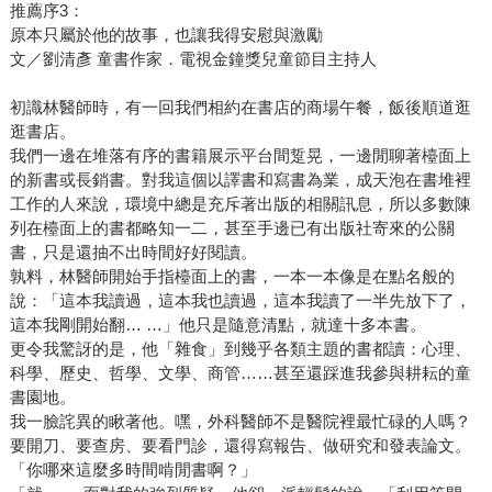
推薦序3：
原本只屬於他的故事，也讓我得安慰與激勵
文／劉清彥 童書作家．電視金鐘獎兒童節目主持人
初識林醫師時，有一回我們相約在書店的商場午餐，飯後順道逛
逛書店。
我們一邊在堆落有序的書籍展示平台間踅晃，一邊閒聊著檯面上
的新書或長銷書。對我這個以譯書和寫書為業，成天泡在書堆裡
工作的人來說，環境中總是充斥著出版的相關訊息，所以多數陳
列在檯面上的書都略知一二，甚至手邊已有出版社寄來的公關
書，只是還抽不出時間好好閱讀。
孰料，林醫師開始手指檯面上的書，一本一本像是在點名般的
說：「這本我讀過，這本我也讀過，這本我讀了一半先放下了，
這本我剛開始翻… …」他只是隨意清點，就達十多本書。
更令我驚訝的是，他「雜食」到幾乎各類主題的書都讀：心理、
科學、歷史、哲學、文學、商管……甚至還踩進我參與耕耘的童
書園地。
我一臉詫異的瞅著他。嘿，外科醫師不是醫院裡最忙碌的人嗎？
要開刀、要查房、要看門診，還得寫報告、做研究和發表論文。
「你哪來這麼多時間啃閒書啊？」