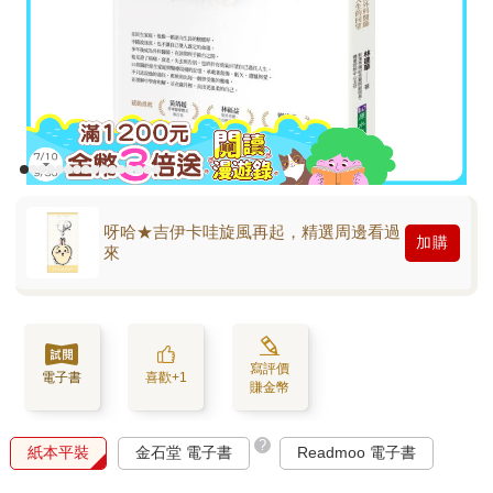
呀哈★吉伊卡哇旋風再起，精選周邊看過
加購
來
寫評價
電子書
喜歡+1
賺金幣
?
紙本平裝
金石堂 電子書
Readmoo 電子書