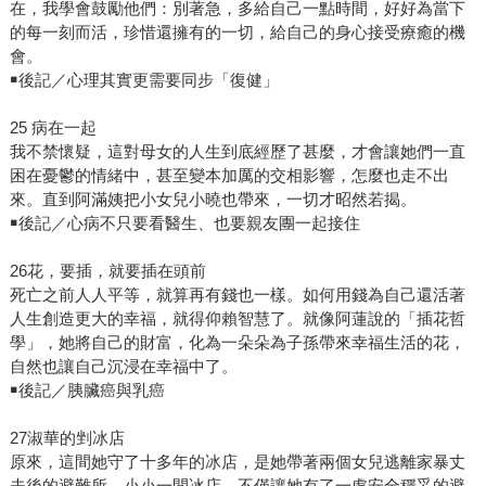
在，我學會鼓勵他們：別著急，多給自己一點時間，好好為當下
的每一刻而活，珍惜還擁有的一切，給自己的身心接受療癒的機
會。
￭後記／心理其實更需要同步「復健」
25 病在一起
我不禁懷疑，這對母女的人生到底經歷了甚麼，才會讓她們一直
困在憂鬱的情緒中，甚至變本加厲的交相影響，怎麼也走不出
來。直到阿滿姨把小女兒小曉也帶來，一切才昭然若揭。
￭後記／心病不只要看醫生、也要親友團一起接住
26花，要插，就要插在頭前
死亡之前人人平等，就算再有錢也一樣。如何用錢為自己還活著
人生創造更大的幸福，就得仰賴智慧了。就像阿蓮說的「插花哲
學」，她將自己的財富，化為一朵朵為子孫帶來幸福生活的花，
自然也讓自己沉浸在幸福中了。
￭後記／胰臟癌與乳癌
27淑華的剉冰店
原來，這間她守了十多年的冰店，是她帶著兩個女兒逃離家暴丈
夫後的避難所。小小一間冰店，不僅讓她有了一處安全穩妥的避