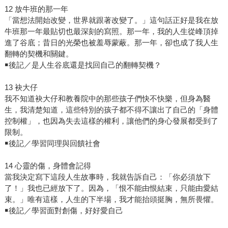
12 放牛班的那一年
「當想法開始改變，世界就跟著改變了。」這句話正好是我在放
牛班那一年最貼切也最深刻的寫照。那一年，我的人生從峰頂掉
進了谷底；昔日的光榮也被羞辱蒙蔽。那一年，卻也成了我人生
翻轉的契機和關鍵。
￭後記／是人生谷底還是找回自己的翻轉契機？
13 袂大仔
我不知道袂大仔和教養院中的那些孩子們快不快樂，但身為醫
生，我清楚知道，這些特別的孩子都不得不讓出了自己的「身體
控制權」，也因為失去這樣的權利，讓他們的身心發展都受到了
限制。
￭後記／學習同理與回饋社會
14 心靈的傷，身體會記得
當我決定寫下這段人生故事時，我就告訴自己：「你必須放下
了！」我也已經放下了。因為，「恨不能由恨結束，只能由愛結
束。」唯有這樣，人生的下半場，我才能抬頭挺胸，無所畏懼。
￭後記／學習面對創傷，好好愛自己