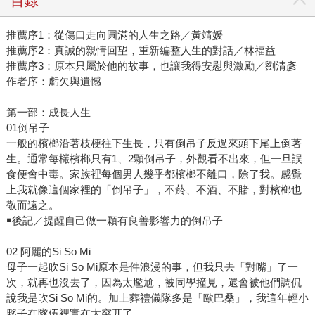
目錄
推薦序1：從傷口走向圓滿的人生之路／黃靖媛
推薦序2：真誠的親情回望，重新編整人生的對話／林福益
推薦序3：原本只屬於他的故事，也讓我得安慰與激勵／劉清彥
作者序：虧欠與遺憾
第一部：成長人生
01倒吊子
一般的檳榔沿著枝梗往下生長，只有倒吊子反過來頭下尾上倒著
生。通常每欉檳榔只有1、2顆倒吊子，外觀看不出來，但一旦誤
食便會中毒。家族裡每個男人幾乎都檳榔不離口，除了我。感覺
上我就像這個家裡的「倒吊子」，不菸、不酒、不賭，對檳榔也
敬而遠之。
￭後記／提醒自己做一顆有良善影響力的倒吊子
02 阿麗的Si So Mi
母子一起吹Si So Mi原本是件浪漫的事，但我只去「對嘴」了一
次，就再也沒去了，因為太尷尬，被同學撞見，還會被他們調侃
說我是吹Si So Mi的。加上葬禮儀隊多是「歐巴桑」，我這年輕小
夥子在隊伍裡實在太突兀了。