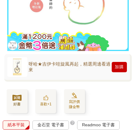
呀哈★吉伊卡哇旋風再起，精選周邊看過
加購
來
寫評價
好書
喜歡+1
賺金幣
?
紙本平裝
金石堂 電子書
Readmoo 電子書