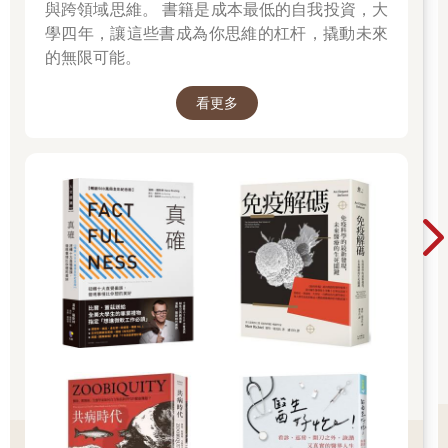
杯咖啡和手沖咖啡的差別在哪裡嗎？知道之後，他們願意做出不
與跨領域思維。 書籍是成本最低的自我投資，大
一樣的選擇嗎？一如生產，產家們知道好孕團隊這一路鋪陳，和
學四年，讓這些書成為你思維的杠杆，撬動未來
其他生產場所的差別在哪裡嗎？知道之後，他們是否願意做出不
的無限可能。
一樣的選擇？
看更多
順勢生產旨在傾聽身體的聲音，將孕婦的身心靈調整到最佳狀
態。孕育的過程，也是一次新家庭誕生的調整、清理與進化。好
孕團隊這幾年的醞釀，納入各種產前照護方式，都是為了成就一
場關乎三代健康的生產經驗。
而這概念的最佳比喻，首推二○一九年夏天 Ting 教練在好孕助產
所舉辦的身心靈工作坊中所提出的「骨盆是花盆」。助產師嘉黛
加以延伸，提出「種一個寶寶」的概念。由此，我將好孕定位為
「陪你一起種一個寶寶」的團隊。
「骨盆是花盆」
歪掉的花盆，有中醫師們協助修復
無力的花盆，有孕動老師、調理師協助鍛鍊
營養師，協助放置適當的養分
身心靈療癒師，協助清掃土壤、河道的雜質，暢通滋養的流動
精神科醫師，讓你搞懂你種的植物