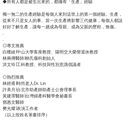
◆所有人都是被生出來的，都擁有「生產」經驗
獨一無二的生產經驗是每個人來到這世上的第一個經驗。生產，
從來不只是女人的事。當一次生產將影響三代健康，每個人都該
好好了解生產，讓每一趟成為母親、成為父親的歷程，無傷。
.
.
◎專文推薦
白曛綾∣中山大學客座教授、陽明交大榮譽退休教授
林兩傳醫師∣林氏傷科創始人
洪文玲∣工科教授、科技與性別意識倡議者
◎熱烈推薦
林經甫∣時尚老人Dr. Lin
許美月∣台北市助產師助產士公會理事長
黃建霈醫師∣台灣婦產科醫學會祕書長
鄧惠文醫師
樊光耀∣表演工作者
（以上按姓名筆畫排序）