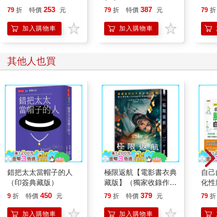
貓漫畫學歷史】
253
387
79
折
特價
元
79
折
特價
元
79
折
現代化大量科技介入的生活讓我們每個人都離「自然」愈來愈
遠，如何尋回女性身體自然的力量，尋回關於生產與育兒的種種
加入購物車
加入購物車
「本能」，正是生產改革的目標。一點一滴地，這幾年與好孕的
夥伴們一起搭建助產師的舞台，讓大家知道助產師才是「自然生
產」的專家。而一次又一次共同沐浴在愛裡的生產場景，更讓參
其他人也買
與的每一個人都知道，我們正走在理想的道路上。
走吧，走吧！一起上路吧！
錯把太太當帽子的人
極限返航【電影書衣典
自己
（印簽典藏版）
藏版】（獨家收錄作者
化性
訪談）
【時
450
379
9
折
特價
元
79
折
特價
元
79
折
組限
加入購物車
加入購物車