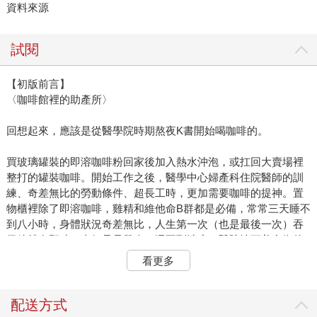
資料來源
試閱
【初版前言】
〈咖啡館裡的助產所〉
回想起來，應該是從醫學院時期熬夜K書開始喝咖啡的。
買玻璃罐裝的即溶咖啡粉回家後加入熱水沖泡，或扛回大賣場裡
整打的罐裝咖啡。開始工作之後，醫學中心婦產科住院醫師的訓
練、奇差無比的勞動條件、超長工時，更加需要咖啡的提神。置
物櫃裡除了即溶咖啡，雞精和維他命B群都是必備，常常三天睡不
到八小時，身體狀況奇差無比，人生第一次（也是最後一次）吞
胃鏡就在那時，幸好只是發炎，還不到潰瘍。醫院地下美食街的
摩斯冰咖啡更是「值班良友」，常常一天需要三杯才撐得過去，
看更多
只要走到櫃檯，工讀生就知道我又值班了。
總之，那時嗜咖啡根本像毒品般上癮，壓根不懂得品嘗。
配送方式