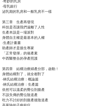
‧奇妙的乳房
‧母乳銀行
泌乳期的乳房和一般乳房不一樣
第三章 生產再發現
科技是否讓我們遠離了人性
生產本該是一場派對
身體自主權是最基本的人權
‧生產計畫書
助產師才是接生專家
「正常發揮」的催產素
中西醫整合的孕產照護
第四章 結構治療婦產分部，啟動！
身體結構對了，就全都對了
‧林氏結構治療：概論篇
‧林氏結構治療：生產篇
依然可以溫柔的臀位剖腹產
不該失傳的臀位陰道產
吃力不討好的剖腹產後陰道產
高風險的子癲前症