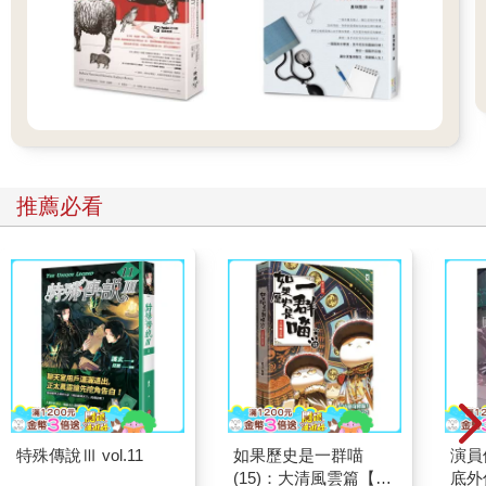
醫師、助產師協助採收
啊！寶寶果實！
從住院醫師訓練，到成為一個母親，再到幫人接生的產科醫師，
我漸漸體會到產科教科書中的「自然生產」一點也不自然，充滿
了對產婦的「控制」。懷孕和生產所造成的獨特身體主體性，除
非曾經或正在懷孕，很難感同身受。
推薦必看
過往大部分產科醫師是男性，產科是否無法提供良好臨床治療？
男醫師與孕婦的關係比起其他醫病關係是否更有距離？而且這番
距離或許造成了產科知識與實際生產經驗的落差。經歷過也體認
到此番斷裂的我，到底可以如何改變？我們是不是也有自由可以
打破規則，用不同的方式建構日常生活？
從二○一五年十月陪伴好友居家生產至今，好孕團隊已經累積了超
過七百例順勢生產個案，在一次次將理想化為實作的過程裡不斷
修正技術細節。前幾年我還陷於西醫的產科知識與助產知識的比
較之中，想找出兩種專業為何如此不同。某天突然想通了，這是
兩個不同的專業、不同的典範，無從比較起，應該在各自的專業
特殊傳說Ⅲ vol.11
如果歷史是一群喵
演員
上琢磨，共同成就每一趟「成為母親」的歷程。
(15)：大清風雲篇【萌
底外