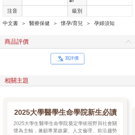
注音
級別
常常就這麼把咖啡與器具揹到山上，在課堂上沖給大家喝，有時
還搭配自己做的甜點。聊聊咖啡、聊聊生活，讓研究所繁忙的課
中文書
＞
醫療保健
＞
懷孕/育兒
＞
孕婦須知
業有個喘息，也更加了解手沖咖啡如何療癒了好友的產後憂鬱。
咖啡達人學長大學讀的是植病，研究所讀的是生物醫學，這樣的
商品評價
背景來「做咖啡」，很多人覺得大材小用或不務正業，但「做咖
啡」其實需要非常多背景知識。咖啡的本質是農產品，除了有產
季的不同，還有產地的差別。而從農場裡的咖啡樹種植環境、採
寫評價
收後的處理方式、烘豆師的烘焙技術，到咖啡師的沖煮參數調
整，統統會影響你手中那杯咖啡。
相關主題
朋友常笑我這些年來陸續認識的「咖啡人」可能比認識的婦產科
醫師還多，我也從這些獨立咖啡館經營者身上學習到如何堅持走
自己的路，即便大型咖啡連鎖店一家家開，即使超商也投入了咖
啡的販售。獨立咖啡館的經營之道，最終成了我經營好孕助產所
的取經對象，「懸咖啡壺濟世」就是念研究所時萌發的夢想。
2025大學醫學生命學院新生必讀
2025大學生醫學生命學院奠定學術視野與社會關
那時送孩子上學後，等著紅燈，看到民生東路魚貫走入辦公大樓
的上班族人手一杯超商咖啡，內心想著，這些人知道自己手上那
懷為主軸，兼顧專業啟蒙、人文倫理、前沿趨勢