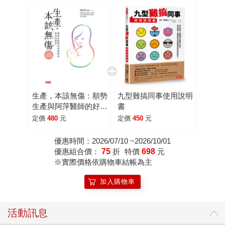
生產，本該無傷：順勢
九型難搞同事使用說明
生產與阿萍醫師的好孕
書
助產所【全新增訂版】
定價
480
元
定價
450
元
優惠時間：2026/07/10 ~2026/10/01
優惠組合價：
75
折
特價
698
元
※實際價格依購物車結帳為主
加入購物車
活動訊息