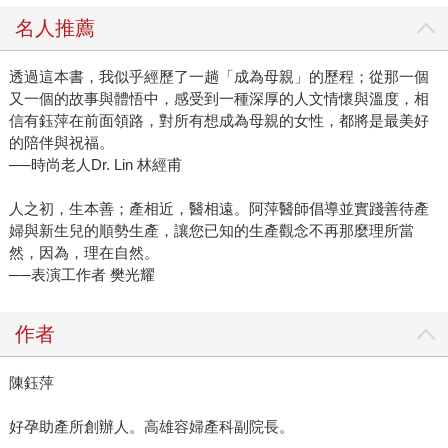
名人推薦
透過這本書，我似乎經歷了一趟「成為母親」的歷程；從那一個
又一個的故事與體悟中，感受到一種深厚的人文情懷與溫度，相
信有鈺萍在前面領路，對所有想成為母親的女性，都將是最美好
的陪伴與祝福。
──時尚老人Dr. Lin 林經甫
人之初，生本善；產相近，醫相遠。阿萍醫師倡導並實踐善待產
婦與新生兒的順勢生產，讓您已知的生產觀念不再那麼理所當
然，因為，理在自然。
──表演工作者 樊光耀
作者
陳鈺萍
好孕助產所創辦人。高雄容婦產科副院長。