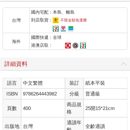
當媽媽之後，孩子四歲後開始不睡午覺，為了撐過去，再度開始
國內宅配：本島、離島
靠咖啡提神的生活。買進口鋁箔真空包裝的咖啡粉，用半自動義
式咖啡機或美式滴濾壺亂煮，完全不懂得研磨粗細、水溫高低、
到店取貨：
台灣
不限金額免運費
沖煮參數……只要比超商賣的咖啡好喝就相當得意。
國際快遞：全球
二○一二年以近四十歲高齡考上陽明大學（現陽明交通大學）的科
海外
技與社會研究所後，在臉書上看到好友分享手沖咖啡，深覺好
港澳店取：
奇。聽到好友說手沖咖啡讓她度過了產後憂鬱，身為婦產科醫師
的我更有興趣了，嚷著要學手沖咖啡。
詳細資料
就這麼剛好，作曲家好友冉天豪的臉書介紹了他的學長咖啡達人
胡元正，學長剛好開了手沖咖啡課，小兒子又剛好開始上幼稚
語言
中文繁體
裝訂
紙本平裝
園，送他上學後就有了空檔。一連串的剛好讓我得以報名學長的
手沖咖啡課，從此開啟精品咖啡的異想世界。
ISBN
9786264443982
分級
普通級
「如果以後喝不到這樣好的咖啡怎麼辦？」學了手沖咖啡後，常
商品規
頁數
400
25開15*21cm
常如此驚嘆。不同的單品咖啡可能有蜂蜜、檸檬、桃子、巧克
格
力、紅茶、黑糖、橘子等各種味道，也和香水一樣分為前味、中
味、後味與尾韻。每天早上用手沖咖啡開啟美好的一天，下午一
適讀年
出版地
台灣
全齡適讀
杯是與自己對話的放鬆時間。
齡