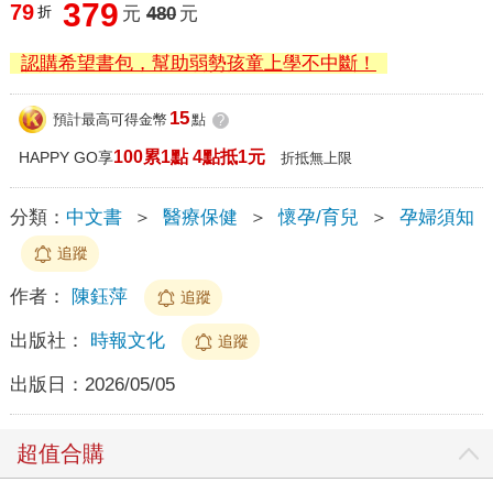
379
79
折
元
480
元
認購希望書包，幫助弱勢孩童上學不中斷！
15
預計最高可得金幣
點
?
100累1點 4點抵1元
HAPPY GO享
折抵無上限
分類：
中文書
＞
醫療保健
＞
懷孕/育兒
＞
孕婦須知
追蹤
作者：
陳鈺萍
追蹤
出版社：
時報文化
追蹤
出版日：
2026/05/05
超值合購