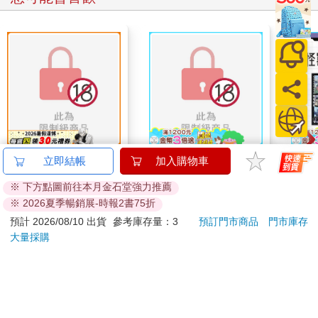
跟殭屍伊央一起共享春
戀人的主推不是我！-
怪獸
立即結帳
加入購物車
宵一刻 冥婚的新娘番
全
特休
※ 下方點圖前往本月金石堂強力推薦
外篇
加購
200
110
特價
元
79
折
特價
元
特價
※ 2026夏季暢銷展-時報2書75折
預計 2026/08/10 出貨
參考庫存量：3
預訂門市商品
門市庫存
預購限定
加入購物車
大量採購
訂購/退換貨須知
加入金石堂 LINE 官方帳號『完成綁定』，隨時掌握出貨動