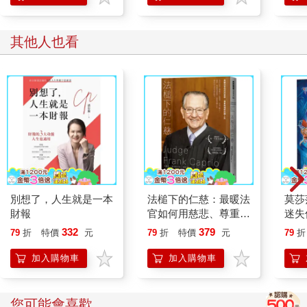
其他人也看
別想了，人生就是一本
法槌下的仁慈：最暖法
莫莎
財報
官如何用慈悲、尊重與
迷失
理解扭轉人生
332
379
79
折
特價
元
79
折
特價
元
79
折
加入購物車
加入購物車
您可能會喜歡