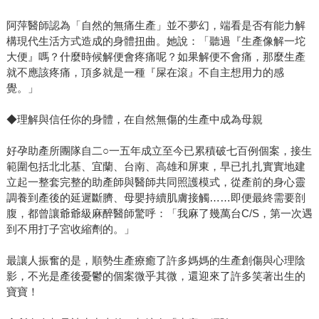
阿萍醫師認為「自然的無痛生產」並不夢幻，端看是否有能力解
構現代生活方式造成的身體扭曲。她說：「聽過『生產像解一坨
大便』嗎？什麼時候解便會疼痛呢？如果解便不會痛，那麼生產
就不應該疼痛，頂多就是一種『屎在滾』不自主想用力的感
覺。」
◆理解與信任你的身體，在自然無傷的生產中成為母親
好孕助產所團隊自二○一五年成立至今已累積破七百例個案，接生
範圍包括北北基、宜蘭、台南、高雄和屏東，早已扎扎實實地建
立起一整套完整的助產師與醫師共同照護模式，從產前的身心靈
調養到產後的延遲斷臍、母嬰持續肌膚接觸……即便最終需要剖
腹，都曾讓爺爺級麻醉醫師驚呼：「我麻了幾萬台C/S，第一次遇
到不用打子宮收縮劑的。」
最讓人振奮的是，順勢生產療癒了許多媽媽的生產創傷與心理陰
影，不光是產後憂鬱的個案微乎其微，還迎來了許多笑著出生的
寶寶！