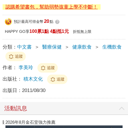
認購希望書包，幫助弱勢孩童上學不中斷！
20
預計最高可得金幣
點
?
100累1點 4點抵1元
HAPPY GO享
折抵無上限
分類：
中文書
＞
醫療保健
＞
健康飲食
＞
生機飲食
追蹤
作者：
李美玲
追蹤
出版社：
積木文化
追蹤
出版日：
2011/08/30
活動訊息
》最
2026年8月金石堂強力推薦