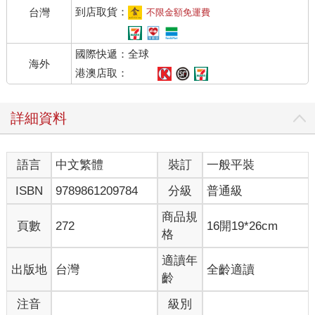
到店取貨：
台灣
不限金額免運費
國際快遞：全球
海外
港澳店取：
詳細資料
語言
中文繁體
裝訂
一般平裝
ISBN
9789861209784
分級
普通級
商品規
頁數
272
16開19*26cm
格
適讀年
出版地
台灣
全齡適讀
齡
注音
級別