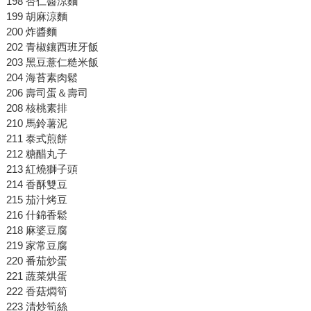
198 杏仁醬涼麵
199 胡麻涼麵
200 炸醬麵
202 青椒鑲西班牙飯
203 黑豆薏仁糙米飯
204 海苔素肉鬆
206 壽司蛋＆壽司
208 核桃素排
210 馬鈴薯泥
211 泰式煎餅
212 糖醋丸子
213 紅燒獅子頭
214 香酥雙豆
215 茄汁烤豆
216 什錦香鬆
218 麻婆豆腐
219 家常豆腐
220 番茄炒蛋
221 蔬菜烘蛋
222 香菇燜筍
223 清炒筍絲