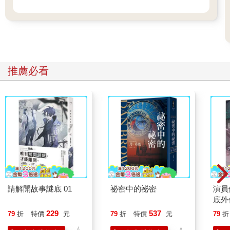
推薦必看
請解開故事謎底 01
祕密中的祕密
演員
底外
229
537
79
折
特價
元
79
折
特價
元
79
折