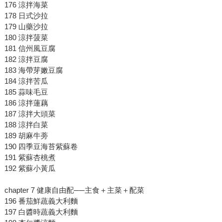
176 涼拌海菜
178 日式沙拉
179 山藥沙拉
180 涼拌菠菜
181 信州風豆腐
182 涼拌豆腐
183 海帶芽嫩豆腐
184 涼拌苦瓜
185 蒜味毛豆
186 涼拌蓮藕
187 涼拌大頭菜
188 涼拌白菜
189 胡麻牛蒡
190 四季豆海苔紫蘇卷
191 紫蘇杏桃煮
192 紫蘇小黃瓜
chapter 7 健康自由配──主食＋主菜＋配菜
196 番茄鮮蔬義大利麵
197 白醬時蔬義大利麵