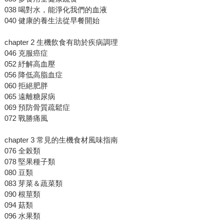
038 喝對水，能淨化我們的血液
040 健康的養生法從早餐開始
chapter 2 生機飲食有助於疾病調理
046 克服癌症
052 紓解高血壓
056 降低高脂血症
060 拒絕肥胖
065 遠離糖尿病
069 預防骨質疏鬆症
072 戰勝痛風
chapter 3 常見的生機食材風味指南
076 全榖類
078 堅果種子類
080 豆類
083 芽菜＆蔬菜類
090 根莖類
094 菇類
096 水果類