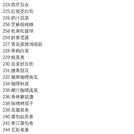
224 西芹百合
225 紅燒茭白筍
226 奶汁花菜
256 芝麻核桃糖
258 乾果松露球
259 鮮果雪露
227 青花菜煨鴻禧菇
228 香焗白菜
229 根菜煮
230 韭菜炒豆乾
231 腰果甜豆
232 腰果咖哩南瓜
234 咖哩秋葵
235 椰汁咖哩蔬菜
236 香烤蘑菇盞
238 味噌烤茄子
239 高麗菜卷
240 腐包如意卷
242 青江腐包卷
244 五彩雀巢