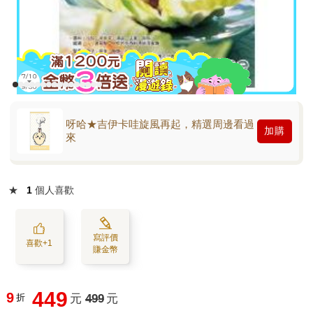
呀哈★吉伊卡哇旋風再起，精選周邊看過
加購
來
★
1
個人喜歡
寫評價
喜歡+1
賺金幣
449
9
折
元
499
元