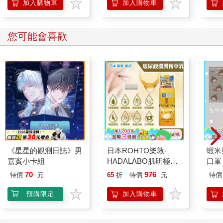
加入購物車
加入購物車
您可能會喜歡
《星星的觀測日誌》男
日本ROHTO樂敦-
蝦米
嘉賓小卡組
HADALABO肌研極潤
口罩
金緻7重玻尿酸高效保
70
976
特價
元
65
折
特價
元
特價
濕潤澤特濃精華乳液
140ml/金瓶(Premium
預購限定
加入購物車
臉部肌膚護理乳霜,素
顏保養乾肌水凝乳)