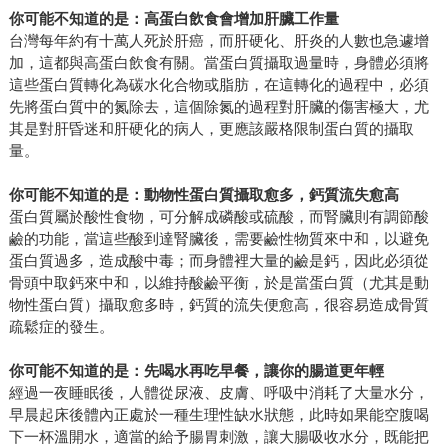
你可能不知道的是：高蛋白飲食會增加肝臟工作量
台灣每年約有十萬人死於肝癌，而肝硬化、肝炎的人數也急遽增
加，這都與高蛋白飲食有關。當蛋白質攝取過量時，身體必須將
這些蛋白質轉化為碳水化合物或脂肪，在這轉化的過程中，必須
先將蛋白質中的氮除去，這個除氮的過程對肝臟的傷害極大，尤
其是對肝昏迷和肝硬化的病人，更應該嚴格限制蛋白質的攝取
量。
你可能不知道的是：動物性蛋白質攝取愈多，鈣質流失愈高
蛋白質屬於酸性食物，可分解成磷酸或硫酸，而腎臟則有調節酸
鹼的功能，當這些酸到達腎臟後，需要鹼性物質來中和，以避免
蛋白質過多，造成酸中毒；而身體裡大量的鹼是鈣，因此必須從
骨頭中取鈣來中和，以維持酸鹼平衡，於是當蛋白質（尤其是動
物性蛋白質）攝取愈多時，鈣質的流失便愈高，很容易造成骨質
疏鬆症的發生。
你可能不知道的是：先喝水再吃早餐，讓你的腸道更年輕
經過一夜睡眠後，人體從尿液、皮膚、呼吸中消耗了大量水分，
早晨起床後體內正處於一種生理性缺水狀態，此時如果能空腹喝
下一杯溫開水，適當的給予腸胃刺激，讓大腸吸收水分，既能把