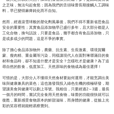
之乏味，無法勾起食慾；因為我們的舌頭味蕾長期接觸人工調味
料，早已變得麻痺鈍化而不自知。
然而，經過滾雪球般的塑化劑風暴後，我們不得不重新省思食品
安全的重要性；其實食品添加物早已盛行多年，且大部分都是人
工化合物，換句話說，只要是食品，幾乎都含有食品添加物，只
是或多或少的問題，這是不爭的事實。
除了擔心食品添加物外，農藥、抗生素、生長激素、環境賀爾
蒙、瘦肉精、重金屬等污染，同樣讓現代人在面對琳瑯滿目的食
材和食品時，卻不知道什麼才是安全？怎樣吃才是健康？為了追
尋自然的飲食，低度加工、天然原味的食物成為最佳選擇！
可惜的是，大部分人不懂得天然食材要如何運用，才能烹調出美
味與健康兼具的菜色；這也激發我投入綠色生機的積極研發，期
望讓美食與健康可以劃上等號。我相信，只要經過2～3週，最長
一個月的時間，嘗試完全食用天然食物，味蕾的功能很快就可以
復甦，重新感受食物原本的鮮甜滋味，而身體的健康，從臉上光
彩的笑容裡就能輕易察覺到。