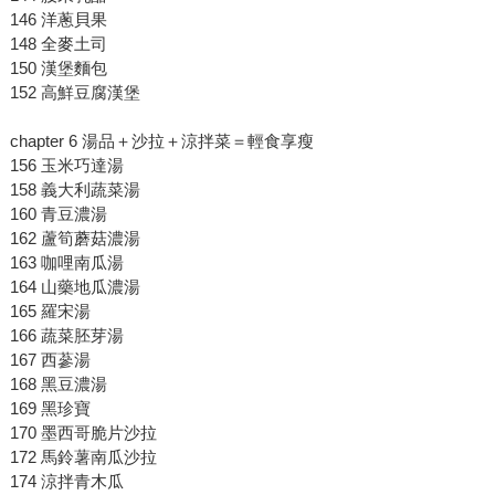
146 洋蔥貝果
148 全麥土司
150 漢堡麵包
152 高鮮豆腐漢堡
chapter 6 湯品＋沙拉＋涼拌菜＝輕食享瘦
156 玉米巧達湯
158 義大利蔬菜湯
160 青豆濃湯
162 蘆筍蘑菇濃湯
163 咖哩南瓜湯
164 山藥地瓜濃湯
165 羅宋湯
166 蔬菜胚芽湯
167 西蔘湯
168 黑豆濃湯
169 黑珍寶
170 墨西哥脆片沙拉
172 馬鈴薯南瓜沙拉
174 涼拌青木瓜