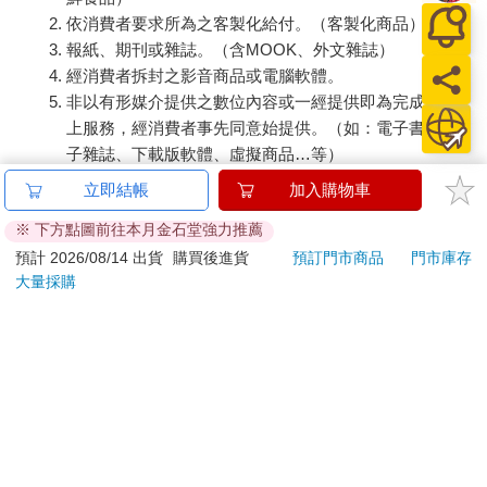
依消費者要求所為之客製化給付。（客製化商品）
報紙、期刊或雜誌。（含MOOK、外文雜誌）
經消費者拆封之影音商品或電腦軟體。
非以有形媒介提供之數位內容或一經提供即為完成之線
上服務，經消費者事先同意始提供。（如：電子書、電
子雜誌、下載版軟體、虛擬商品…等）
已拆封之個人衛生用品。（如：內衣褲、刮鬍刀、除毛
立即結帳
加入購物車
刀…等）
※ 下方點圖前往本月金石堂強力推薦
若非上列種類商品，均享有到貨7天的猶豫期（含例假
日）。
預計 2026/08/14 出貨
購買後進貨
預訂門市商品
門市庫存
大量採購
辦理退換貨時，商品（組合商品恕無法接受單獨退貨）必須
是您收到商品時的原始狀態（包含商品本體、配件、贈品、
保證書、所有附隨資料文件及原廠內外包裝…等），請勿直
接使用原廠包裝寄送，或於原廠包裝上黏貼紙張或書寫文
字。
退回商品若無法回復原狀，將請您負擔回復原狀所需費用，
嚴重時將影響您的退貨權益。