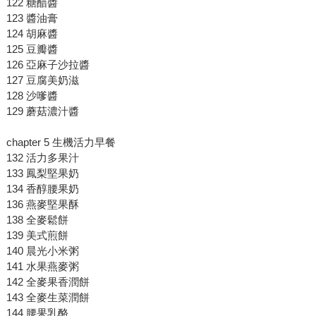
122 糖醋醬
123 醬油膏
124 胡麻醬
125 豆瓣醬
126 亞麻子沙拉醬
127 豆腐美奶滋
128 沙嗲醬
129 蘑菇濃汁醬
chapter 5 生機活力早餐
132 活力多果汁
133 鳳梨堅果奶
134 香醇腰果奶
136 燕麥堅果酥
138 全麥鬆餅
139 美式煎餅
140 晨光小米粥
141 水果燕麥粥
142 全麥果香潤餅
143 全麥生菜潤餅
144 腰果乳酪