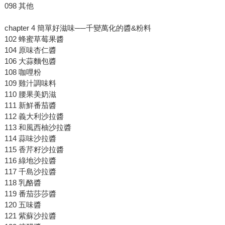
098 其他
chapter 4 簡單好滋味──千變萬化的醬&粉料
102 蜂蜜草莓果醬
104 原味杏仁醬
106 大蒜麵包醬
108 咖哩粉
109 雞汁調味料
110 腰果美奶滋
111 新鮮番茄醬
112 義大利沙拉醬
113 和風西柚沙拉醬
114 蒜味沙拉醬
115 香芹籽沙拉醬
116 綠地沙拉醬
117 千島沙拉醬
118 乳酪醬
119 番茄莎莎醬
120 五味醬
121 紫蘇沙拉醬