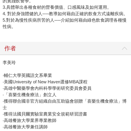
的實踐飲食學。
3.具體舉出各種食材的營養價值、口感風味及如何運用。
4. 對於身強體健的人──教導如何藉由正確的飲食方式遠離疾病。
5.對於為慢性疾病所苦的人──介紹如何藉由綠色飲食調理各種慢
性病。
作者
李美玲
‧輔仁大學英國語文系畢業
‧美國University of New Haven選修MBA課程
‧高雄中醫藥學會內科科學學術研究委員會委員
‧「喜樂生機食療法」創立人
‧獲得聯合國非官方組織自由互助協會頒贈「喜樂生機食療法」博
士
‧獲得法國貝爾實驗室農業安全規範研習證書
‧高雄餐旅大學業界專業教師
‧高雄餐旅大學兼任講師