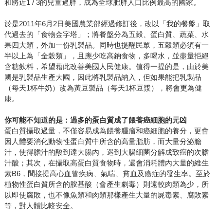
和將近1 / 3的兒童過胖，成為全球肥胖人口比例最高的國家。
於是2011年6月2日美國農業部經過修訂後，改以「我的餐盤」取
代過去的「食物金字塔」；將餐盤分為五穀、蛋白質、蔬菜、水
果四大類，外加一份乳製品。同時也提醒民眾，五穀類必須有一
半以上為「全穀類」，且應少吃高鈉食物，多喝水，並盡量拒絕
含糖飲料，希望藉此改善美國人民健康。值得一提的是，由於美
國是乳製品生產大國，因此將乳製品納入，但如果能把乳製品
（每天1杯牛奶）改為黃豆製品（每天1杯豆漿），將會更為健
康。
你可能不知道的是：過多的蛋白質成了餵養癌細胞的元凶
蛋白質攝取過量，不僅容易成為餵養腫瘤和癌細胞的養分，更會
因人體要消化動物性蛋白質中所含的高量脂肪，而大量分泌膽
汁，使得膽汁的酸到達大腸內，遇到大腸細菌分解成致癌的次膽
汁酸；其次，在攝取高蛋白質食物時，還會消耗體內大量的維生
素B6，間接提高心血管疾病、氣喘、貧血及癌症的發生率。至於
植物性蛋白質所含的胺基酸（會產生劇毒）則遠較肉類為少，所
以即使腐敗，也不像魚類和肉類那樣產生大量的屍毒素、腐敗素
等，對人體比較安全。